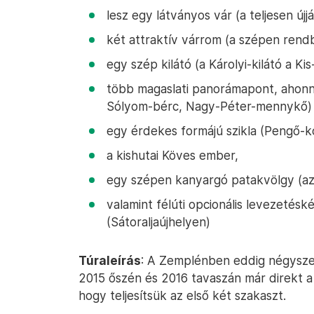
lesz egy látványos vár (a teljesen újj
két attraktív várrom (a szépen rendb
egy szép kilátó (a Károlyi-kilátó a Kis
több magaslati panorámapont, ahonna
Sólyom-bérc, Nagy-Péter-mennykő)
egy érdekes formájú szikla (Pengő-k
a kishutai Köves ember,
egy szépen kanyargó patakvölgy (az
valamint félúti opcionális levezetésk
(Sátoraljaújhelyen)
Túraleírás
: A Zemplénben eddig négysze
2015 őszén és 2016 tavaszán már direkt
hogy teljesítsük az első két szakaszt.