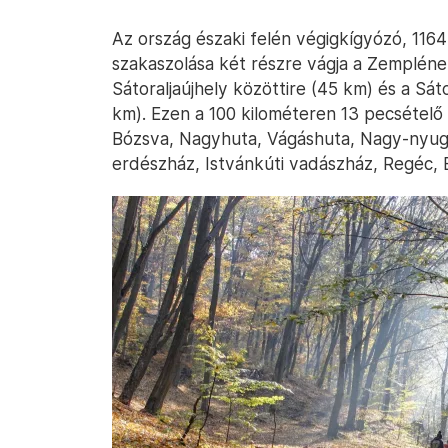
Az ország északi felén végigkígyózó, 116
szakaszolása két részre vágja a Zemplénen
Sátoraljaújhely közöttire (45 km) és a Sát
km). Ezen a 100 kilométeren 13 pecsételő 
Bózsva, Nagyhuta, Vágáshuta, Nagy-nyug
erdészház, Istvánkúti vadászház, Regéc, 