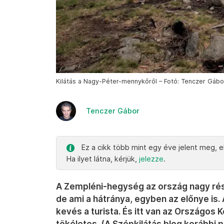
Kilátás a Nagy-Péter-mennykőről – Fotó: Tenczer Gábor
Tenczer Gábor
Ez a cikk több mint egy éve jelent meg, el
Ha ilyet látna, kérjük,
jelezze
.
A Zempléni-hegység az ország nagy ré
de ami a hátránya, egyben az előnye is.
kevés a turista. És itt van az Országos
tökéletes. (A Szépkilátás blog korábbi p