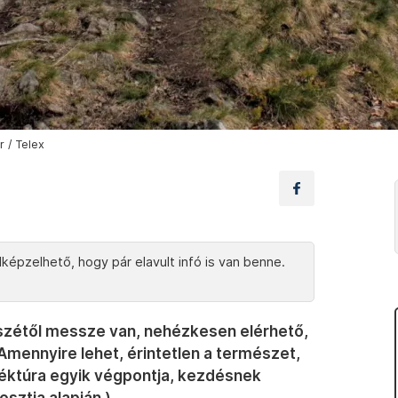
 / Telex
képzelhető, hogy pár elavult infó is van benne.
szétől messze van, nehézkesen elérhető,
 Amennyire lehet, érintetlen a természet,
 Kéktúra egyik végpontja, kezdésnek
osztja alapján.)