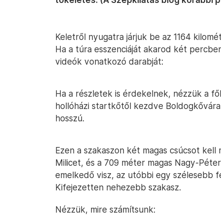
Keletről nyugatra járjuk be az 1164 kilom
Ha a túra esszenciáját akarod két perc
videók vonatkozó darabját:
Ha a részletek is érdekelnek, nézzük a f
hollóházi startkőtől kezdve Boldogkőváral
hosszú.
Ezen a szakaszon két magas csúcsot kell
Milicet, és a 709 méter magas Nagy-Péte
emelkedő visz, az utóbbi egy szélesebb fe
Kifejezetten nehezebb szakasz.
Nézzük, mire számítsunk: