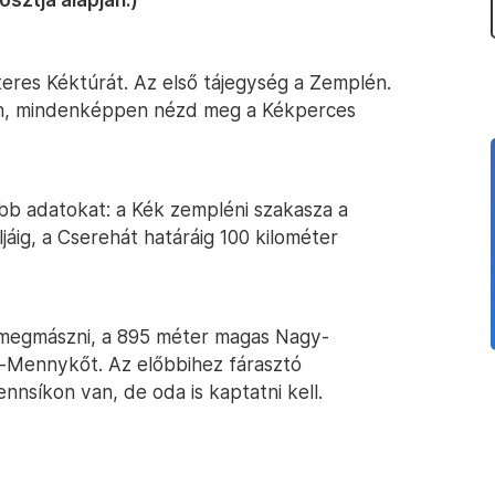
éteres Kéktúrát. Az első tájegység a Zemplén.
ben, mindenképpen nézd meg a Kékperces
őbb adatokat: a Kék zempléni szakasza a
jáig, a Cserehát határáig 100 kilométer
 megmászni, a 895 méter magas Nagy-
r-Mennykőt. Az előbbihez fárasztó
nnsíkon van, de oda is kaptatni kell.