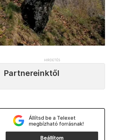
Partnereinktől
Állítsd be a Telexet
megbízható forrásnak!
Beállítom