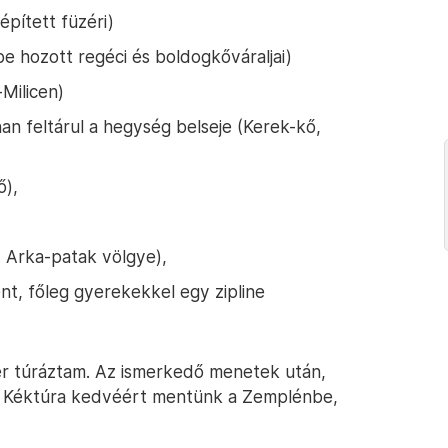
áépített füzéri)
e hozott regéci és boldogkőváraljai)
-Milicen)
n feltárul a hegység belseje (Kerek-kő,
ő),
 Arka-patak völgye),
ént, főleg gyerekekkel egy zipline
r túráztam. Az ismerkedő menetek után,
 a Kéktúra kedvéért mentünk a Zemplénbe,