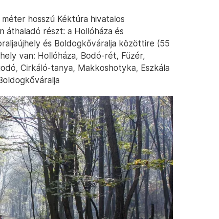
4 méter hosszú Kéktúra hivatalos
 áthaladó részt: a Hollóháza és
oraljaújhely és Boldogkőváralja közöttire (55
hely van: Hollóháza, Bodó-rét, Füzér,
odó, Cirkáló-tanya, Makkoshotyka, Eszkála
Boldogkőváralja