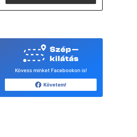
Kövess minket Facebookon is!
Követem!