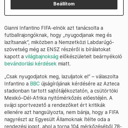
Beállítom
Gianni Infantino FIFA-elnök azt tanácsolta a
futballrajongóknak, hogy „nyugodjanak meg és
lazítsanak”, miközben a Nemzetközi Labdarúgó-
szövetség még az ENSZ részéről is bírálatokat
kapott a
világbajnokság
előkészületeit beárnyékoló
bevándorlási kérdések
miatt.
„Csak nyugodjatok meg, lazuljatok el” – válaszolta
Infantino a
BBC
újságírójának kérdésére az Azteca
stadionban tartott sajtótájékoztatón, a csütörtöki
Mexikó–Dél-Afrika nyitómérkőzés előestéjén. A
svájci sportvezető a rendezőket ért kritikák
ellenére azt hangsúlyozta, nem bánja, hogy a FIFA
nagyrészt az Egyesült Államoknak ítélte oda a
rendezési jogot, ahol a torna 104 mérkőzéséből 78-