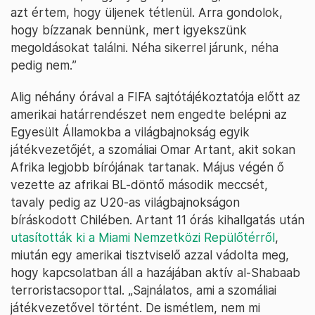
azt értem, hogy üljenek tétlenül. Arra gondolok,
hogy bízzanak bennünk, mert igyekszünk
megoldásokat találni. Néha sikerrel járunk, néha
pedig nem.”
Alig néhány órával a FIFA sajtótájékoztatója előtt az
amerikai határrendészet nem engedte belépni az
Egyesült Államokba a világbajnokság egyik
játékvezetőjét, a szomáliai Omar Artant, akit sokan
Afrika legjobb bírójának tartanak. Május végén ő
vezette az afrikai BL-döntő második meccsét,
tavaly pedig az U20-as világbajnokságon
bíráskodott Chilében. Artant 11 órás kihallgatás után
utasították ki a Miami Nemzetközi Repülőtérről
,
miután egy amerikai tisztviselő azzal vádolta meg,
hogy kapcsolatban áll a hazájában aktív al-Shabaab
terroristacsoporttal. „Sajnálatos, ami a szomáliai
játékvezetővel történt. De ismétlem, nem mi