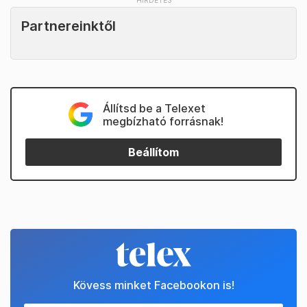
Partnereinktől
Állítsd be a Telexet
megbízható forrásnak!
Beállítom
Kövess minket Facebookon is!