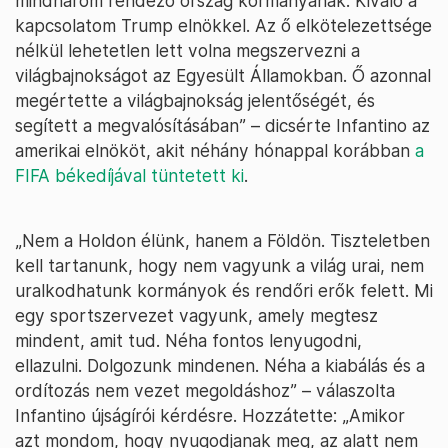
mindhárom rendező ország kormányának. Kiváló a
kapcsolatom Trump elnökkel. Az ő elkötelezettsége
nélkül lehetetlen lett volna megszervezni a
világbajnokságot az Egyesült Államokban. Ő azonnal
megértette a világbajnokság jelentőségét, és
segített a megvalósításában” – dicsérte Infantino az
amerikai elnököt, akit néhány hónappal korábban
a
FIFA békedíjával tüntetett ki
.
„Nem a Holdon élünk, hanem a Földön. Tiszteletben
kell tartanunk, hogy nem vagyunk a világ urai, nem
uralkodhatunk kormányok és rendőri erők felett. Mi
egy sportszervezet vagyunk, amely megtesz
mindent, amit tud. Néha fontos lenyugodni,
ellazulni. Dolgozunk mindenen. Néha a kiabálás és a
ordítozás nem vezet megoldáshoz” – válaszolta
Infantino újságírói kérdésre. Hozzátette: „Amikor
azt mondom, hogy nyugodjanak meg, az alatt nem