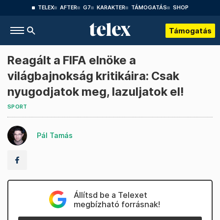
TELEX
AFTER
G7
KARAKTER
TÁMOGATÁS
SHOP
Támogatás
Reagált a FIFA elnöke a
világbajnokság kritikáira: Csak
nyugodjatok meg, lazuljatok el!
SPORT
Pál Tamás
Állítsd be a Telexet
megbízható forrásnak!