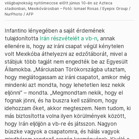
világbajnokság nyitómeccse előtt június 10-én az Azteca
stadionban, Mexikóvárosban – Fotó: Ismael Rosas / Eyepix Group /
NurPhoto / AFP
Infantino lényegében a saját érdemének
tulajdonította
Irán részvételét a vb-n
, annak
ellenére is, hogy az iráni csapat végül kénytelen
volt Mexikóba áthelyezni az edzőtáborát, mivel a
stábjuk több tagját nem engedték be az Egyesült
Államokba. „Márciusban Törökországba utaztam,
hogy meglátogassam az iráni csapatot, amikor még
mindenki azt mondta, hogy lehetetlen lesz nekik
eljönni” – mondta. „Megmondtam nekik, hogy el
fognak jönni, és ha buszra kell szállnom, hogy
idehozzam őket, akkor megteszem. Nem tudom, ki
más biztosította volna ilyen körülmények között,
hogy Irán eljöjjön a vb-re és játsszon. Nagyon
büszke vagyok a csapatomra, és hálás vagyok