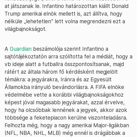
at játszanak le. Infantino határozottan kiállt Donald
Trump amerikai elnök mellett is, azt állítva, hogy
nélküle „lehetetlen” lett volna megrendezni ezt a
világbajnokságot.
A
Guardian
beszámolója szerint Infantino a
sajtótájékoztatón arra szólította fel a médiát, hogy a
vb ideje alatt a futballra összpontosítsanak, majd
rátért az általa három fő kérdésként megjelölt
témákra: a jegyárakra, Iránra és az Egyesült
Államokba irányuló bevándorlásra. A FIFA elnöke
védelmébe vette a korábbi világbajnokságokhoz
képest jóval magasabb jegyárakat, azzal érvelve,
hogy ha olcsóbbak lennének a jegyek, akkor azok
többsége a feketepiacon kerülne viszonteladásra.
Felhozta még, hogy a nagy amerikai Major-ligákban
(NFL, NBA, NHL, MLB) még ennél is drágábbak a