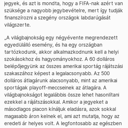
jegyek, és azt is mondta, hogy a FIFA-nak azért van
szüksége a nagyobb jegybevételre, mert így tudják
finanszírozni a szegény országok labdarúgását
világszerte.
„A világbajnokság egy négyévente megrendezett
egyedülálló esemény, és ha egy országban
tartózkodunk, akkor alkalmazkodnunk kell a helyi
szokásokhoz és hagyományokhoz. A 60 dolláros
belépőjegyünk az összes amerikai sportág rájátszási
szakaszához képest a legalacsonyabb. Az 500
dolláros átlagárunk alacsonyabb, mint az amerikai
sportágak playoff-meccseinek az átlagára. A
világbajnokságot legalábbis össze lehet hasonlítani
ezekkel a rájátszásokkal. Amikor a jegyeket a
másodlagos piacon kínáljuk eladásra, azok sokkal
magasabb áron kelnek el, ami azt mutatja, hogy az
eredeti ár helyes volt. A legfontosabb az egészben