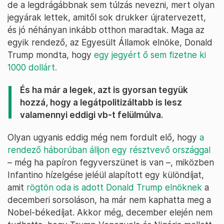
de a legdrágábbnak sem túlzás nevezni, mert olyan
jegyárak lettek, amitől sok drukker újratervezett,
és jó néhányan inkább otthon maradtak. Maga az
egyik rendező, az Egyesült Államok elnöke, Donald
Trump mondta, hogy
egy jegyért ő sem fizetne ki
1000 dollárt.
És ha már a legek, azt is gyorsan tegyük
hozzá, hogy a legátpolitizáltabb is lesz
valamennyi eddigi vb-t felülmúlva.
Olyan ugyanis eddig még nem fordult elő, hogy
a
rendező háborúban álljon egy résztvevő országgal
– még ha papíron fegyverszünet is van –, miközben
Infantino hízelgése jeléül alapított egy különdíjat,
amit
rögtön oda is adott Donald Trump elnöknek
a
decemberi sorsoláson, ha már nem kaphatta meg a
Nobel-békedíjat. Akkor még, december elején nem