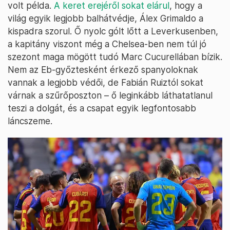
volt példa.
A keret erejéről sokat elárul
, hogy a
világ egyik legjobb balhátvédje, Álex Grimaldo a
kispadra szorul. Ő nyolc gólt lőtt a Leverkusenben,
a kapitány viszont még a Chelsea-ben nem túl jó
szezont maga mögött tudó Marc Cucurellában bízik.
Nem az Eb-győztesként érkező spanyoloknak
vannak a legjobb védői, de Fabián Ruiztól sokat
várnak a szűrőposzton – ő leginkább láthatatlanul
teszi a dolgát, és a csapat egyik legfontosabb
láncszeme.