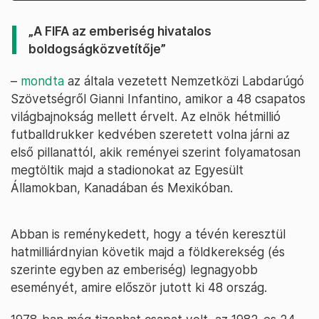
„A FIFA az emberiség hivatalos
boldogságközvetítője”
–
mondta
az általa vezetett Nemzetközi Labdarúgó
Szövetségről Gianni Infantino, amikor a 48 csapatos
világbajnokság mellett érvelt. Az elnök hétmillió
futballdrukker kedvében szeretett volna járni az
első pillanattól, akik reményei szerint folyamatosan
megtöltik majd a stadionokat az Egyesült
Államokban, Kanadában és Mexikóban.
Abban is reménykedett, hogy a tévén keresztül
hatmilliárdnyian követik majd a földkerekség (és
szerinte egyben az emberiség) legnagyobb
eseményét, amire először jutott ki 48 ország.