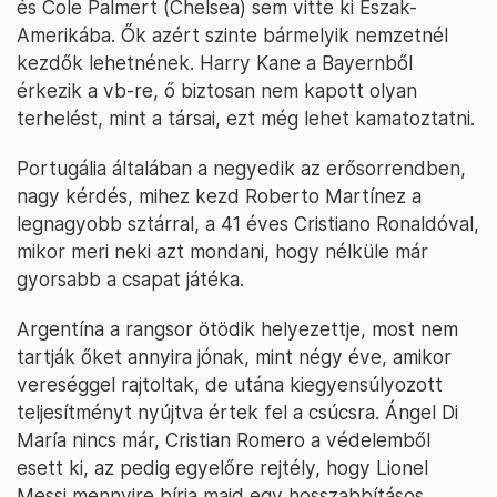
és Cole Palmert (Chelsea) sem vitte ki Észak-
Amerikába. Ők azért szinte bármelyik nemzetnél
kezdők lehetnének. Harry Kane a Bayernből
érkezik a vb-re, ő biztosan nem kapott olyan
terhelést, mint a társai, ezt még lehet kamatoztatni.
Portugália általában a negyedik az erősorrendben,
nagy kérdés, mihez kezd Roberto Martínez a
legnagyobb sztárral, a 41 éves Cristiano Ronaldóval,
mikor meri neki azt mondani, hogy nélküle már
gyorsabb a csapat játéka.
Argentína a rangsor ötödik helyezettje, most nem
tartják őket annyira jónak, mint négy éve, amikor
vereséggel rajtoltak, de utána kiegyensúlyozott
teljesítményt nyújtva értek fel a csúcsra. Ángel Di
María nincs már, Cristian Romero a védelemből
esett ki, az pedig egyelőre rejtély, hogy Lionel
Messi mennyire bírja majd egy hosszabbításos