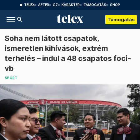
TELEX
AFTER
G7
KARAKTER
TÁMOGATÁS
SHOP
Támogatás
Soha nem látott csapatok,
ismeretlen kihívások, extrém
terhelés – indul a 48 csapatos foci-
vb
SPORT