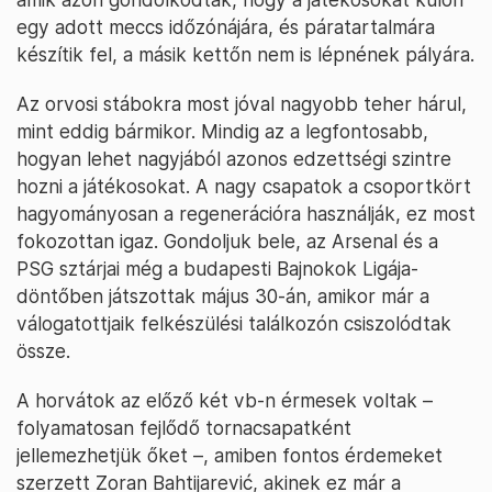
egy adott meccs időzónájára, és páratartalmára
készítik fel, a másik kettőn nem is lépnének pályára.
Az orvosi stábokra most jóval nagyobb teher hárul,
mint eddig bármikor. Mindig az a legfontosabb,
hogyan lehet nagyjából azonos edzettségi szintre
hozni a játékosokat. A nagy csapatok a csoportkört
hagyományosan a regenerációra használják, ez most
fokozottan igaz. Gondoljuk bele, az Arsenal és a
PSG sztárjai még a budapesti Bajnokok Ligája-
döntőben játszottak május 30-án, amikor már a
válogatottjaik felkészülési találkozón csiszolódtak
össze.
A horvátok az előző két vb-n érmesek voltak –
folyamatosan fejlődő tornacsapatként
jellemezhetjük őket –, amiben fontos érdemeket
szerzett Zoran Bahtijarević, akinek ez már a