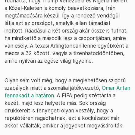
tudhatta, hogy Trump Venezuela és Nigéria mellett
a Közel-Keleten is komoly beavatkozásra, Irán
megtámadására készül. Így a rendező vendégül
látja azt az országot, amelyik ellen támadást
indított. Ráadásul a két ország akár össze is futhat,
ha mindkettő a második lesz a csoportjában, amire
van esély. A texasi Arlingtonban lenne egyébként a
meccs a 32 között, vagyis a tizenhatoddöntőben,
amire nyilván az egész világ figyelne.
Olyan sem volt még, hogy a meglehetősen szigorú
szabályok miatt a szomáliai játékvezető,
Omar Artan
fennakadt a határon.
A FIFA pedig széttárta a
kezét, majd lesz helyette más. Sok ország
drukkereit is fenyegeti olyan veszély, hogy a
repülőtéren ragadhatnak, ezt a kockázatot már
akkor vállalták, amikor a jegyeket megvásárolták.