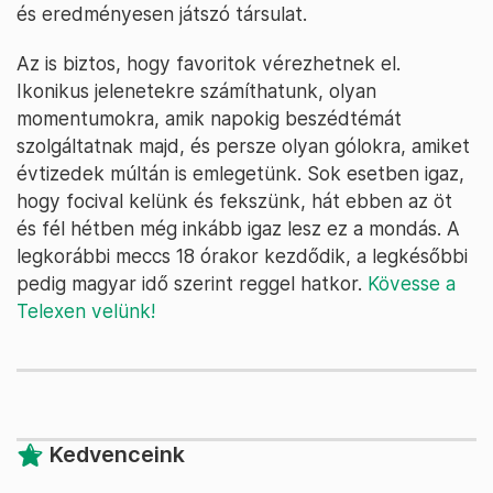
és eredményesen játszó társulat.
Az is biztos, hogy favoritok vérezhetnek el.
Ikonikus jelenetekre számíthatunk, olyan
momentumokra, amik napokig beszédtémát
szolgáltatnak majd, és persze olyan gólokra, amiket
évtizedek múltán is emlegetünk. Sok esetben igaz,
hogy focival kelünk és fekszünk, hát ebben az öt
és fél hétben még inkább igaz lesz ez a mondás. A
legkorábbi meccs 18 órakor kezdődik, a legkésőbbi
pedig magyar idő szerint reggel hatkor.
Kövesse a
Telexen velünk!
Kedvenceink