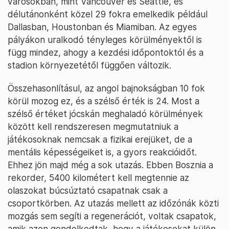
városokban, mint Vancouver és Seattle, és
délutánonként közel 29 fokra emelkedik például
Dallasban, Houstonban és Miamiban. Az egyes
pályákon uralkodó tényleges körülményektől is
függ mindez, ahogy a kezdési időpontoktól és a
stadion környezetétől függően változik.
Összehasonlításul, az angol bajnokságban 10 fok
körül mozog ez, és a szélső érték is 24. Most a
szélső értéket jócskán meghaladó körülmények
között kell rendszeresen megmutatniuk a
játékosoknak nemcsak a fizikai erejüket, de a
mentális képességeiket is, a gyors reakcióidőt.
Ehhez jön majd még a sok utazás. Ebben Bosznia a
rekorder, 5400 kilométert kell megtennie az
olaszokat búcsúztató csapatnak csak a
csoportkörben. Az utazás mellett az időzónák közti
mozgás sem segíti a regenerációt, voltak csapatok,
amik azon gondolkodtak, hogy a játékosokat külön