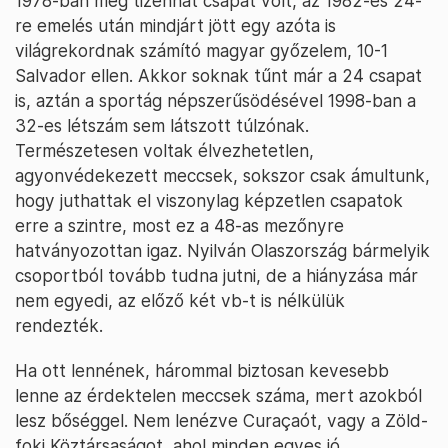
1978-ban még tizenhat csapat volt, az 1982-es 24-
re emelés után mindjárt jött egy azóta is
világrekordnak számító magyar győzelem, 10-1
Salvador ellen. Akkor soknak tűnt már a 24 csapat
is, aztán a sportág népszerűsödésével 1998-ban a
32-es létszám sem látszott túlzónak.
Természetesen voltak élvezhetetlen,
agyonvédekezett meccsek, sokszor csak ámultunk,
hogy juthattak el viszonylag képzetlen csapatok
erre a szintre, most ez a 48-as mezőnyre
hatványozottan igaz. Nyilván Olaszország bármelyik
csoportból tovább tudna jutni, de a hiányzása már
nem egyedi, az előző két vb-t is nélkülük
rendezték.
Ha ott lennének, hárommal biztosan kevesebb
lenne az érdektelen meccsek száma, mert azokból
lesz bőséggel. Nem lenézve Curaçaót, vagy a Zöld-
foki Köztársaságot, ahol minden egyes jó