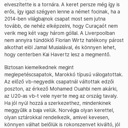
elveszítette is a tornára. A keret persze még így is
erős, így igazi szégyen lenne a német focinak, ha a
2014-ben világbajnok csapat most sem jutna
tovább, de nehéz elképzelni, hogy Curaçaót nem
verik meg két vagy három góllal. A Liverpoolban
nem annyira tündöklő Florian Wirtz hatékony párost
alkothat elöl Jamal Musialával, és könnyen lehet,
hogy centerben Kai Havertz lesz a megmentő.
Biztosan kiemelkednek megint
meglepetéscsapatok, Marokkó típusú válogatottak.
Az előző vb-negyedik csapatnál váltottak edzői
poszton, az érkező Mohamed Ouahbi nem akárki,
az U20-as vb-t vele nyerte meg az ország tavaly.
Ha jól nyúl hozzá a szerkezethez, mindenkinek
meggyűlik a baja velük. Norvégia olyan kerettel,
olyan sztárokkal rendelkezik, amivel kevesen,
könnyen válhat belőlük is rokonszenvet kiváltó, jól