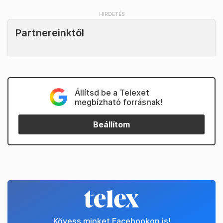
Partnereinktől
Állítsd be a Telexet
megbízható forrásnak!
Beállítom
Kövess minket Facebookon is!