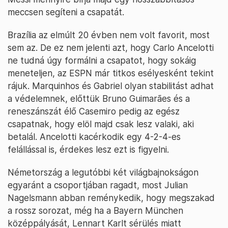
meccsen segíteni a csapatát.
Brazília az elmúlt 20 évben nem volt favorit, most
sem az. De ez nem jelenti azt, hogy Carlo Ancelotti
ne tudná úgy formálni a csapatot, hogy sokáig
meneteljen, az ESPN már titkos esélyesként tekint
rájuk. Marquinhos és Gabriel olyan stabilitást adhat
a védelemnek, előttük Bruno Guimarães és a
reneszánszát élő Casemiro pedig az egész
csapatnak, hogy elöl majd csak lesz valaki, aki
betalál. Ancelotti kacérkodik egy 4-2-4-es
felállással is, érdekes lesz ezt is figyelni.
Németország a legutóbbi két világbajnokságon
egyaránt a csoportjában ragadt, most Julian
Nagelsmann abban reménykedik, hogy megszakad
a rossz sorozat, még ha a Bayern München
középpályását, Lennart Karlt sérülés miatt