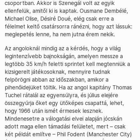
csoportban. Akkor is Szenegál volt az egyik
ellenfelük, amitől ki is kaptak. Ousmane Dembélé,
Michael Olise, Désiré Doué, elég csak erre a
félelmet keltő csatársorra ránézni, hogy azt lássuk:
meglepetés lenne, ha nem jutna érem nekik.
Az angoloknál mindig az a kérdés, hogy a világ
legintenzívebb bajnokságán, amelyen messze a
legtöbb 35 km/h feletti sprintet kell megtenniük a
kizsigerelt játékosoknak, mennyire tudnak
felpörögni abban az időszakban, amikor a
pihenőidejüket töltik. Ha az angol kapitány Thomas
Tuchel rátalál az egyensúlyra, és július elejére
összegyúrja őket egy ütőképes csapattá, lehet,
hogy 1966 után ismét érmesek lesznek.
Mindenesetre a válogatási elvei alapján jócskán
adott maga ellen támadási felületet, mert – csak
két példát említve – Phil Fodent (Manchester City)