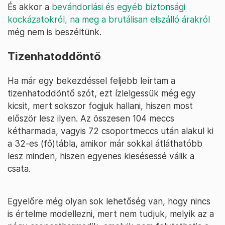
És akkor a
bevándorlási és egyéb biztonsági
kockázatokról, na meg a brutálisan elszálló árakról
még nem is beszéltünk.
Tizenhatoddöntő
Ha már egy bekezdéssel feljebb leírtam a
tizenhatoddöntő szót, ezt ízlelgessük még egy
kicsit, mert sokszor fogjuk hallani, hiszen most
először lesz ilyen. Az összesen 104 meccs
kétharmada, vagyis 72 csoportmeccs után alakul ki
a 32-es (fő)tábla, amikor már sokkal átláthatóbb
lesz minden, hiszen egyenes kiesésessé válik a
csata.
Egyelőre még olyan sok lehetőség van, hogy nincs
is értelme modellezni, mert nem tudjuk, melyik az a