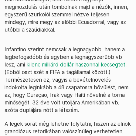
megmozdulás után tombolnak majd a nézők, innen,
egyszerű szurkolói szemmel nézve teljesen
mindegy, mire megy az előbbi Ecuadorral, vagy az
utóbbi a szaúdiakkal.
Infantino szerint nemcsak a legnagyobb, hanem a
legbefogadóbb és egyben a legnagyszerűbb vb
lesz, ami
kilenc milliárd dollár haszonnal kecsegtet
.
(Ebből oszt szét a FIFA a tagállamai között.)
Természetesen ez, vagyis a bevételnövelés
indokolta leginkább a 48 csapatosra bővülést, nem
az, hogy Curaçao, Irak vagy Haiti növelné a torna
minőségét. 32 éve volt utoljára Amerikában vb,
azóta duplájára nőtt a létszám.
A legek sorát még lehetne folytatni, hiszen az elnök
grandiózus retorikában valószínűleg verhetetlen,