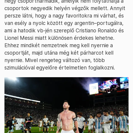
négy csoportharmadik, amelyik nem folytathatja a
csoportok negyedik helyén végzők mellett. Annyit
persze látni, hogy a nagy favoritokra mi várhat, és
van esély a nyolc között egy argentin–portugálra,
ami a hatodik vb-jén szereplő Cristiano Ronaldo és
Lionel Messi miatt különösen érdekes lehetne.
Ehhez mindkét nemzetnek meg kell nyernie a
csoportját, majd utána még két párharcot kell
nyernie. Mivel rengeteg változó van, több
szimulációval egyelőre értelmetlen foglalkozni.