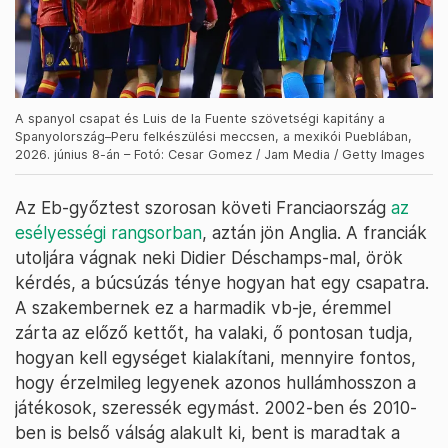
A spanyol csapat és Luis de la Fuente szövetségi kapitány a
Spanyolország–Peru felkészülési meccsen, a mexikói Pueblában,
2026. június 8-án – Fotó: Cesar Gomez / Jam Media / Getty Images
Az Eb-győztest szorosan követi Franciaország
az
esélyességi rangsorban
, aztán jön Anglia. A franciák
utoljára vágnak neki Didier Déschamps-mal, örök
kérdés, a búcsúzás ténye hogyan hat egy csapatra.
A szakembernek ez a harmadik vb-je, éremmel
zárta az előző kettőt, ha valaki, ő pontosan tudja,
hogyan kell egységet kialakítani, mennyire fontos,
hogy érzelmileg legyenek azonos hullámhosszon a
játékosok, szeressék egymást. 2002-ben és 2010-
ben is belső válság alakult ki, bent is maradtak a