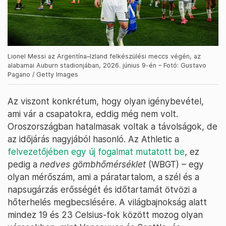
Lionel Messi az Argentína–Izland felkészülési meccs végén, az
alabamai Auburn stadionjában, 2026. június 9-én – Fotó: Gustavo
Pagano / Getty Images
Az viszont konkrétum, hogy olyan igénybevétel,
ami vár a csapatokra, eddig még nem volt.
Oroszországban hatalmasak voltak a távolságok, de
az időjárás nagyjából hasonló. Az Athletic a
felvezetőjében egy új fogalmat mutatott be
, ez
pedig a
nedves gömbhőmérséklet
(WBGT) – egy
olyan mérőszám, ami a páratartalom, a szél és a
napsugárzás erősségét és időtartamát ötvözi a
hőterhelés megbecslésére. A világbajnokság alatt
mindez 19 és 23 Celsius-fok között mozog olyan