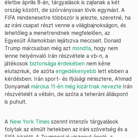
életbe április 8-án, tárgyalások is zajlanak a két
ország között, de szórványosan lövik egymást. A
FIFA mindenesetre többször is jelezte, szeretné, ha
az iráni csapat részt venne a világbajnokságon, és
lehetőleg a menetrendnek megfelelően, az
Egyesült Államokban lejátszva meccseit. Donald
Trump márciusban még azt
mondta
, hogy nem
lenne helyénvaló Irán részvétele a vb-n, a
játékosok
biztonsága érdekében
nem kéne
elutazniuk, de azóta
engedékenyebb
lett ebben a
kérdésben. Irán sport- és ifjúsági minisztere, Ahmad
Donyamali
március 11-én még kizártnak nevezte
Irán
részvételét a vébén, de azóta a teheráni álláspont
is puhult.
A
New York Times
szerint intenzív tárgyalások
folytak az elmúlt hetekben az iráni szövetség és a
FIFA között. A Trumppal jó viszonyt ápoló, a