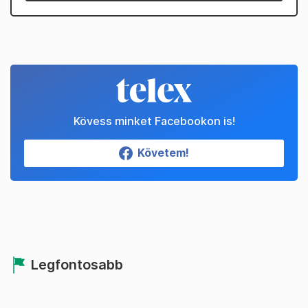
Kövess minket Facebookon is!
Követem!
Legfontosabb