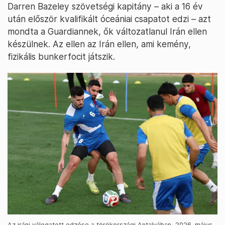
Darren Bazeley szövetségi kapitány – aki a 16 év
után először kvalifikált óceániai csapatot edzi – azt
mondta a Guardiannek, ők változatlanul Irán ellen
készülnek. Az ellen az Irán ellen, ami kemény,
fizikális bunkerfocit játszik.
Az iráni válogatott edzése a törökországi Antalyában, 2026. május