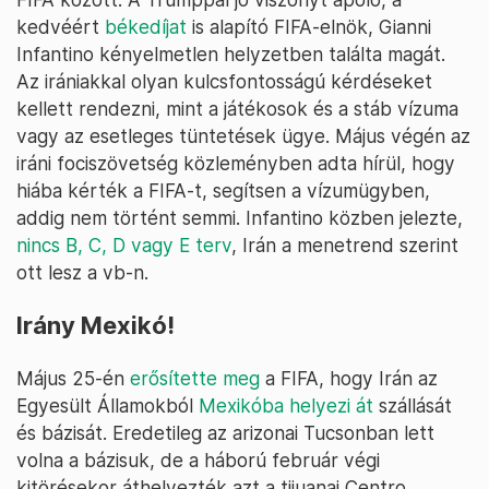
kedvéért
békedíjat
is alapító FIFA-elnök, Gianni
Infantino kényelmetlen helyzetben találta magát.
Az irániakkal olyan kulcsfontosságú kérdéseket
kellett rendezni, mint a játékosok és a stáb vízuma
vagy az esetleges tüntetések ügye. Május végén az
iráni fociszövetség közleményben adta hírül, hogy
hiába kérték a FIFA-t, segítsen a vízumügyben,
addig nem történt semmi. Infantino közben jelezte,
nincs B, C, D vagy E terv
, Irán a menetrend szerint
ott lesz a vb-n.
Irány Mexikó!
Május 25-én
erősítette meg
a FIFA, hogy Irán az
Egyesült Államokból
Mexikóba helyezi át
szállását
és bázisát. Eredetileg az arizonai Tucsonban lett
volna a bázisuk, de a háború február végi
kitörésekor áthelyezték azt a tijuanai Centro