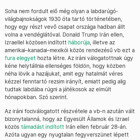
Soha nem fordult elő még olyan a labdarúgó-
világbajnokságok 1930 óta tartó történetében,
hogy egy részt vevő csapat országa hadban állt
volna a vendéglátóval. Donald Trump Irán ellen,
Izraellel közösen indított
háborúja
, illetve az
amerikai–kanadai–mexikói közös rendezésű vb ezt a
fura elegyet
hozta létre. Az iráni válogatottnak úgy
kéne helytállnia ellenséges földön, hogy közben
néha lövik a hazájukat, amit egy hatalmát véres
kézzel fenntartó rezsim irányít, emiatt pedig alig
tudtak labdába rúgni a játékosok az elmúlt
hónapokban. Szó szerint.
Az iráni fociválogatott részvétele a vb-n azután vált
bizonytalanná, hogy az Egyesült Államok és Izrael
közös
támadást indított
Irán ellen február 28-án.
Azóta ugyan egy nyugtalan fegyverszünet lépett