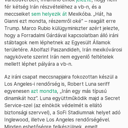
fér kétség Irán részvételéhez a vb-n, és a
meccseiket
sem helyezik át
Mexikóba. „Hát, ha
Gianni ezt mondta, részemről oké” – reagált erre
Trump. Marco Rubio külügyminiszter azért jelezte,
hogy a Forradalmi Gárdával kapcsolatban álló iráni
stábtagok nem léphetnek az Egyesült Államok
területére. Abolfazl Paszandideh, Irán mexikóvárosi
nagykövete szerint Irán nem egyenlő feltételek
mellett léphet pályára a vb-n.
Az iráni csapat meccsnapjaira fokozottan készül a
Los Angeles-i rendőrség is, Robert Luna seriff
egyenesen
azt mondta
, „Irán egy más típusú
dinamikát hoz”. Luna együttműködik majd a Secret
Service-szel (az elnökök védelmét is ellátó
biztonsági szervvel), a SoFi Stadiumnak helyet adó
Inglewood, illetve Los Angeles rendőrségével.
Minden eshetőségre felkészülnek, emelt