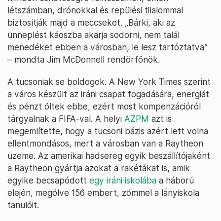
létszámban, drónokkal és repülési tilalommal
biztosítják majd a meccseket. „Bárki, aki az
ünneplést káoszba akarja sodorni, nem talál
menedéket ebben a városban, le lesz tartóztatva”
– mondta Jim McDonnell rendőrfőnök.
A tucsoniak se boldogok. A New York Times szerint
a város készült az iráni csapat fogadására, energiát
és pénzt öltek ebbe, ezért most kompenzációról
tárgyalnak a FIFA-val. A helyi
AZPM
azt is
megemlítette, hogy a tucsoni bázis azért lett volna
ellentmondásos, mert a városban van a Raytheon
üzeme. Az amerikai hadsereg egyik beszállítójaként
a Raytheon gyártja azokat a rakétákat is, amik
egyike becsapódott
egy iráni iskolába
a háború
elején, megölve 156 embert, zömmel a lányiskola
tanulóit.