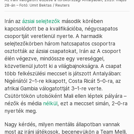
28-án – Fotó: Umit Bektas / Reuters
Irán az
ázsiai selejtezők
második körében
kapcsolódott be a kvalifikációba, négycsapatos
csoportját veretlenül nyerte. A harmadik
selejtezőkörben három hatcsapatos csoportra
osztották az ázsiai csapatokat, Irán az A csoport
élén végezve, mindössze egy vereséggel,
közvetlenül jutott ki a világbajnokságra. A csapat
több felkészülési meccset is játszott Antalyában:
Nigériától 2–1-re kikapott, Costa Ricát 5–0-ra, az
afrikai Gambia válogatottját 3–1-re verte.
Csütörtökön utolsóként Mali ellen léptek pályára –
nézők és média
nélkül
, ezt a meccset simán, 2–0-ra
nyerték meg.
Nagy kérdés, milyen mentális állapotban vannak
most az iráni játékosok, becenevükön a Team Melli.