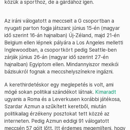
közük a sporthoz, de a gárdához igen.
Az iráni válogatott a meccseit a G csoportban a
nyugati parton fogja játszani: június 15-én (magyar
idő szerint 16-án hajnalban) Új-Zéland, majd 21-én
Belgium ellen lépnek pályára a Los Angeles melletti
Inglewoodban, a csoportkört pedig Seattle-ben
zárják június 26-án (magyar idő szerint 27-én
hajnalban) Egyiptom ellen. Mindannyiszor mexikói
bázisukról fognak a meccshelyszínekre ingázni.
A kerethirdetéskor egy meglepetés is volt, ami
mögé sokan politikai szándékot látnak.
Kimaradt
ugyanis a Roma és a Leverkusen korábbi játékosa,
Szardar Azmun a szűkített keretből, miután
politikailag érzékeny posztokat tett közzé az
interneten. Pedig Azmun eddigi 91 válogatott
meccsén 57 gólt lőtt. Itt érdemes megemlíteni, hogy