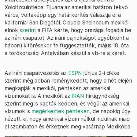
Xoloitzcuintléba. Tijuana az amerikai határon fekvő
város, voltaképp egy határkerítés választja el a
kaliforniai San Diegótól. Claudia Sheinbaum mexikói
elnök
szerint
a FIFA kérte, hogy országa fogadja be
az iráni csapatot. Az iráni bajnokságot egyébként a
háború kitörésekor felfüggesztették, május 18. óta
a törökországi Antalyában készül a vb-re a keret.
Az iráni csapatvezetés az
ESPN
június 2-i cikke
szerint még abban reménykedett, hogy a hét elején
megkapják a mexikói, pénteken az amerikai
vízumokat is. A mexikóit az
IRAN
hírügynökség
szerint meg is kapták kedden, és végül az amerikai
vízumok is
megérkeztek pénteken
, de napokig úgy
nézett ki, hogy amerikai vízum nélkül indulnak majd
el szombaton és érkeznek meg vasárnap Mexikóba.