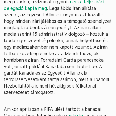
meg minden, a vízumot ugyanis
nem a teljes iráni
delegáció kapta meg
. Legalábbis Irán állítása
szerint, az Egyesült Államok ugyanis azt közölte,
hogy minden iráni játékos és a támogató személyzet
megkapta a beutazási engedélyt. Az iráni állami
média szerint 15 adminisztratív dolgozó – köztük a
labdarúgó-szövetség elnöke, annak helyettese és
egy médiaszakember nem kapott vízumot. Az iráni
futballszövetség elnöke az a Mehdi Tadzs, aki
korábban az iráni Forradalmi Gárda parancsnoka
volt, emiatt például Kanadába sem léphet be. A
gárdát Kanada és az Egyesült Államok is
terrorszervezetként tartja számon, mert a libanoni
Hezbollahtól a jemeni húszikig sok félkatonai
szervezetet támogatott.
Amikor áprilisban a FIFA ülést tartott a kanadai
Vancouverben, Infantino elnök
jelezte
, hogy nem