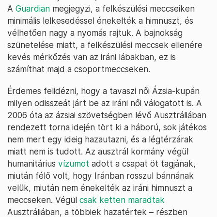
A
Guardian
megjegyzi, a felkészülési meccseiken
minimális lelkesedéssel énekelték a himnuszt, és
vélhetően nagy a nyomás rajtuk. A bajnokság
szünetelése miatt, a felkészülési meccsek ellenére
kevés mérkőzés van az iráni lábakban, ez is
számíthat majd a csoportmeccseken.
Érdemes felidézni, hogy a tavaszi női Ázsia-kupán
milyen odisszeát járt be az iráni női válogatott is. A
2006 óta az ázsiai szövetségben lévő Ausztráliában
rendezett torna idején tört ki a háború, sok játékos
nem mert egy ideig hazautazni, és a légtérzárak
miatt nem is tudott. Az ausztrál kormány végül
humanitárius
vízumot
adott a csapat öt tagjának,
miután félő volt, hogy Iránban rosszul bánnának
velük, miután nem énekelték az iráni himnuszt a
meccseken. Végül
csak ketten maradtak
Ausztráliában, a többiek hazatértek – részben