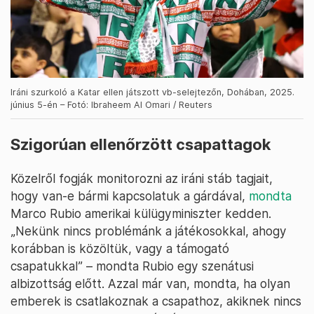
Iráni szurkoló a Katar ellen játszott vb-selejtezőn, Dohában, 2025.
június 5-én – Fotó: Ibraheem Al Omari / Reuters
Szigorúan ellenőrzött csapattagok
Közelről fogják monitorozni az iráni stáb tagjait,
hogy van-e bármi kapcsolatuk a gárdával,
mondta
Marco Rubio amerikai külügyminiszter kedden.
„Nekünk nincs problémánk a játékosokkal, ahogy
korábban is közöltük, vagy a támogató
csapatukkal” – mondta Rubio egy szenátusi
albizottság előtt. Azzal már van, mondta, ha olyan
emberek is csatlakoznak a csapathoz, akiknek nincs