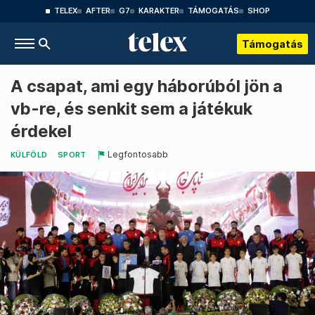
TELEX
AFTER
G7
KARAKTER
TÁMOGATÁS
SHOP
Támogatás
A csapat, ami egy háborúból jön a
vb-re, és senkit sem a játékuk
érdekel
Legfontosabb
KÜLFÖLD
SPORT