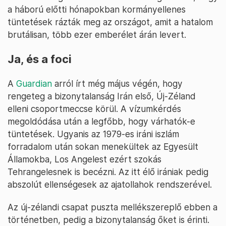
a háború előtti hónapokban kormányellenes
tüntetések rázták meg az országot, amit a hatalom
brutálisan, több ezer emberélet árán levert.
Ja, és a foci
A
Guardian
arról írt még május végén, hogy
rengeteg a bizonytalanság Irán első, Új-Zéland
elleni csoportmeccse körül. A vízumkérdés
megoldódása után a legfőbb, hogy várhatók-e
tüntetések. Ugyanis az 1979-es iráni iszlám
forradalom után sokan menekültek az Egyesült
Államokba, Los Angelest ezért szokás
Tehrangelesnek is becézni. Az itt élő irániak pedig
abszolút ellenségesek az ajatollahok rendszerével.
Az új-zélandi csapat puszta mellékszereplő ebben a
történetben, pedig a bizonytalanság őket is érinti.