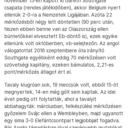
november 15-én kapott ki Gareth Southgate
csapata (rendes játékidőben), akkor Belgium nyert
ellenük 2-0-ra a Nemzetek Ligájában. Azóta 22
mérkőzésből négy lett döntetlen (90 perc után,
hiszen ebben benne van az Olaszország ellen
büntetőkkel elvesztett Eb-döntő is), ezek egyike
ellenünk volt októberben, vb-selejtezőn. Az angol
válogatottat 2016 szeptembere óta irányító
Southgate egyébként eddig 70 mérkőzésen volt
szövetségi kapitány, ezeken bámulatos, 2,21-es
pont/mérkőzés átlagot ért el.
Tavaly kiugróan sok, 19 meccsük volt, ebből 15-öt
megnyertek, 14-en még gólt sem kaptak. Az idei
évet pedig ott folytatták, ahol a tavalyit
abbahagyták: márciusban, felkészülési mérkőzésen
győzelem Svájc ellen a Wembleyben, majd ugyanott
egy sima 3-0 Elefántcsontpart legjobbjait fogadva.
Bár Anglia támadásban jóval szerényebb mutatókat