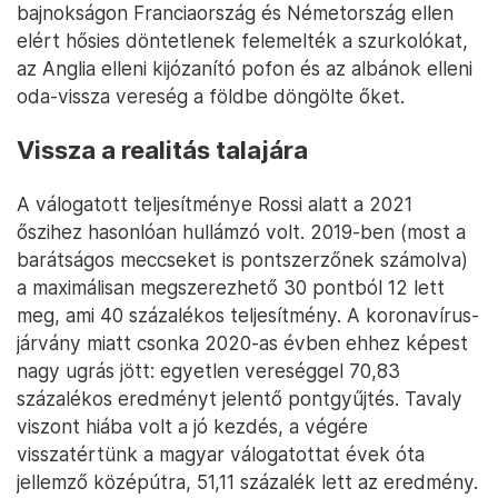
bajnokságon Franciaország és Németország ellen
elért hősies döntetlenek felemelték a szurkolókat,
az Anglia elleni kijózanító pofon és az albánok elleni
oda-vissza vereség a földbe döngölte őket.
Vissza a realitás talajára
A válogatott teljesítménye Rossi alatt a 2021
őszihez hasonlóan hullámzó volt. 2019-ben (most a
barátságos meccseket is pontszerzőnek számolva)
a maximálisan megszerezhető 30 pontból 12 lett
meg, ami 40 százalékos teljesítmény. A koronavírus-
járvány miatt csonka 2020-as évben ehhez képest
nagy ugrás jött: egyetlen vereséggel 70,83
százalékos eredményt jelentő pontgyűjtés. Tavaly
viszont hiába volt a jó kezdés, a végére
visszatértünk a magyar válogatottat évek óta
jellemző középútra, 51,11 százalék lett az eredmény.