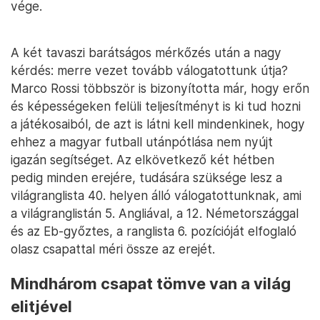
vége.
A két tavaszi barátságos mérkőzés után a nagy
kérdés: merre vezet tovább válogatottunk útja?
Marco Rossi többször is bizonyította már, hogy erőn
és képességeken felüli teljesítményt is ki tud hozni
a játékosaiból, de azt is látni kell mindenkinek, hogy
ehhez a magyar futball utánpótlása nem nyújt
igazán segítséget. Az elkövetkező két hétben
pedig minden erejére, tudására szüksége lesz a
világranglista 40. helyen álló válogatottunknak, ami
a világranglistán 5. Angliával, a 12. Németországgal
és az Eb-győztes, a ranglista 6. pozícióját elfoglaló
olasz csapattal méri össze az erejét.
Mindhárom csapat tömve van a világ
elitjével