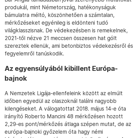
produkál, mint Németország, hatékonyságuk
bámulatra méltó, köszönhetően a számtalan,
mérkőzéseket egyénileg is eldönteni tudó
világklasszisnak. De védekezésben is remekelnek,
2021-től nézve 21 meccsen összesen hat gólt
szereztek ellenük, ami betonbiztos védekezésről és
fegyelemről tanúskodik.
Az egyensúlyából kibillent Európa-
bajnok
A Nemzetek Ligája-ellenfeleink között az elmúlt
időben egyedül az olaszoknál találni nagyobb
kilengéseket. A válogatottat 2018. május 14-e óta
irányító Roberto Mancini 48 mérkőzésen hozott
2,29-es pont/mérkőzés átlaga szépen mutat, de az
európa-bajnoki győzelem óta hagy némi