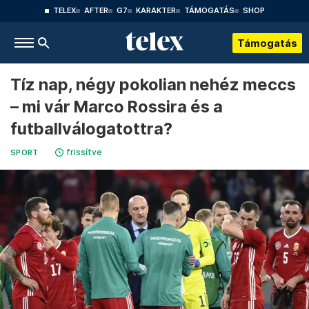
TELEX
AFTER
G7
KARAKTER
TÁMOGATÁS
SHOP
Támogatás
Tíz nap, négy pokolian nehéz meccs
– mi vár Marco Rossira és a
futballválogatottra?
frissítve
SPORT