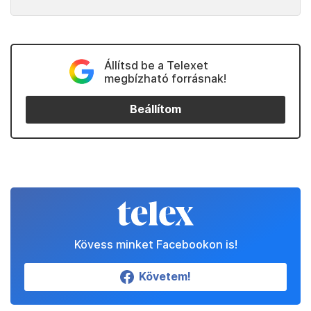
Állítsd be a Telexet
megbízható forrásnak!
Beállítom
Kövess minket Facebookon is!
Követem!