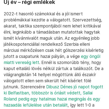
Új év – régi emlékek
2022-t hasonló számokkal és a jól ismert
problémákkal kezdte a válogatott. Szervezettség,
akarat, taktika szempontjából nem lehet kritikával
élni, leginkább a támadásban mutatottak hagytak
ismét kívánnivalót maguk után. Az egyénileg jobb
játékospotenciállal rendelkező Szerbia elleni
márciusi mérkőzésen csak hét gólszerzési kísérletig
jutott a csapatunk hazai pályán, a vége
egy öngól
miatti vereség lett
. Ennél is szomorúbb tény, hogy
kaput eltaláló lövés nélkül zártuk a találkozót. De a
világranglistán 14 hellyel mögöttünk álló északír
válogatott ellen sem sikerült hét kísérlet fölé
jutnunk. Szerencsére
Dibusz Dénes jó napot fogott
ki Belfastban, többször is óriásit védett, Sallai
Roland pedig egy hatalmas hazai megingás és egy
hazaadás lefülelése után betalált
, így lett 1-0 a