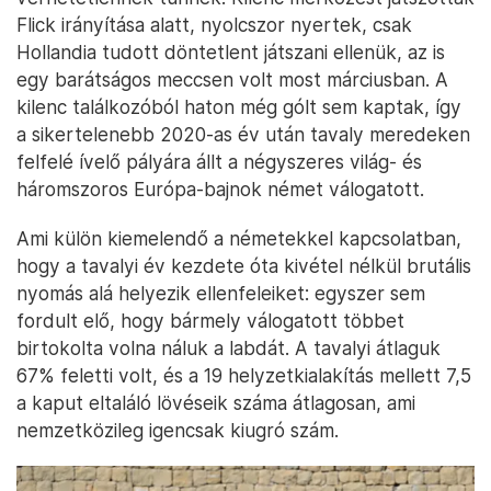
Flick irányítása alatt, nyolcszor nyertek, csak
Hollandia tudott döntetlent játszani ellenük, az is
egy barátságos meccsen volt most márciusban. A
kilenc találkozóból haton még gólt sem kaptak, így
a sikertelenebb 2020-as év után tavaly meredeken
felfelé ívelő pályára állt a négyszeres világ- és
háromszoros Európa-bajnok német válogatott.
Ami külön kiemelendő a németekkel kapcsolatban,
hogy a tavalyi év kezdete óta kivétel nélkül brutális
nyomás alá helyezik ellenfeleiket: egyszer sem
fordult elő, hogy bármely válogatott többet
birtokolta volna náluk a labdát. A tavalyi átlaguk
67% feletti volt, és a 19 helyzetkialakítás mellett 7,5
a kaput eltaláló lövéseik száma átlagosan, ami
nemzetközileg igencsak kiugró szám.