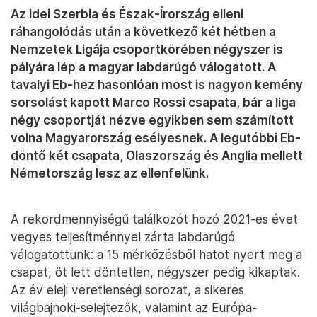
Az idei Szerbia és Észak-Írország elleni
ráhangolódás után a következő két hétben a
Nemzetek Ligája csoportkörében négyszer is
pályára lép a magyar labdarúgó válogatott. A
tavalyi Eb-hez hasonlóan most is nagyon kemény
sorsolást kapott Marco Rossi csapata, bár a liga
négy csoportját nézve egyikben sem számított
volna Magyarország esélyesnek. A legutóbbi Eb-
döntő két csapata, Olaszország és Anglia mellett
Németország lesz az ellenfelünk.
A rekordmennyiségű találkozót hozó 2021-es évet
vegyes teljesítménnyel zárta labdarúgó
válogatottunk: a 15 mérkőzésből hatot nyert meg a
csapat, öt lett döntetlen, négyszer pedig kikaptak.
Az év eleji veretlenségi sorozat, a sikeres
világbajnoki-selejtezők, valamint az Európa-