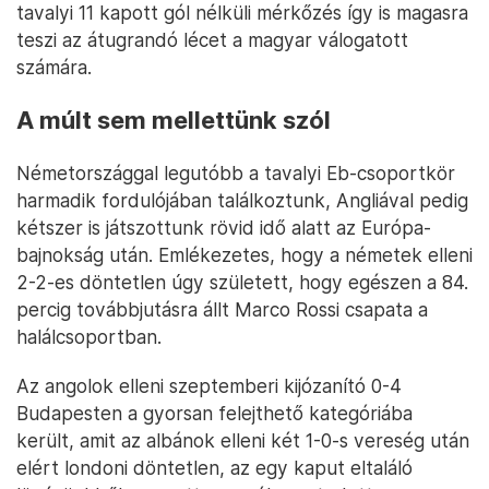
tavalyi 11 kapott gól nélküli mérkőzés így is magasra
teszi az átugrandó lécet a magyar válogatott
számára.
A múlt sem mellettünk szól
Németországgal legutóbb a tavalyi Eb-csoportkör
harmadik fordulójában találkoztunk, Angliával pedig
kétszer is játszottunk rövid idő alatt az Európa-
bajnokság után. Emlékezetes, hogy a németek elleni
2-2-es döntetlen úgy született, hogy egészen a 84.
percig továbbjutásra állt Marco Rossi csapata a
halálcsoportban.
Az angolok elleni szeptemberi kijózanító 0-4
Budapesten a gyorsan felejthető kategóriába
került, amit az albánok elleni két 1-0-s vereség után
elért londoni döntetlen, az egy kaput eltaláló