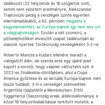
találkozót (32 helyzetük és 16 szögletük volt),
semmi nem vezetett eredményre, Alekszandar
Trajkovszki pedig a vendégek szinte egyetlen
ellentámadásából, a 92. percben
megadta a
kegyelemdöfést, az Európa-bajnok így nem lesz ott
a világbajnokságon
. Ezután a két szomorú, a
pótselejtezőiket elveszítő csapat találkozóján az
olaszok nyertek Törökország vendégeként 3-2-re.
Roberto Mancini a kudarc ellenére maradt a
válogatott élén, de szerda este egy újabb jelet
kapott a sorstól, hogy valamin változtatni kell. A
2022-es Finalissima-döntőjében, ahol a Copa
América győztese és az aktuális Európa-bajnok méri
össze tudását, 3-0-s vereséget szenvedtek
Argentína csapatától a Wembleyben. Ettől
függetlenül Olaszország ereje, játékosállománya, a
közel 18 helyzetkialakítással tarkított mutatói, a