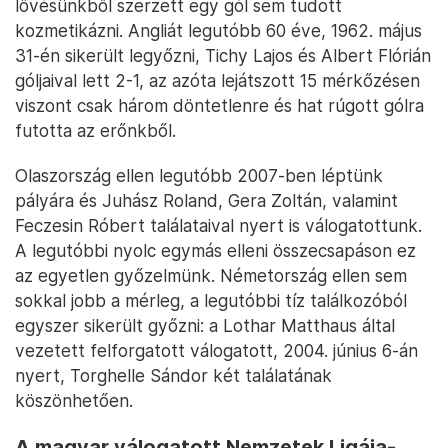
lövésünkből szerzett egy gól sem tudott
kozmetikázni. Angliát legutóbb 60 éve, 1962. május
31-én sikerült legyőzni, Tichy Lajos és Albert Flórián
góljaival lett 2-1, az azóta lejátszott 15 mérkőzésen
viszont csak három döntetlenre és hat rúgott gólra
futotta az erőnkből.
Olaszország ellen legutóbb 2007-ben léptünk
pályára és Juhász Roland, Gera Zoltán, valamint
Feczesin Róbert találataival nyert is válogatottunk.
A legutóbbi nyolc egymás elleni összecsapáson ez
az egyetlen győzelmünk. Németország ellen sem
sokkal jobb a mérleg, a legutóbbi tíz találkozóból
egyszer sikerült győzni: a Lothar Matthaus által
vezetett felforgatott válogatott, 2004. június 6-án
nyert, Torghelle Sándor két találatának
köszönhetően.
A magyar válogatott Nemzetek Ligája-