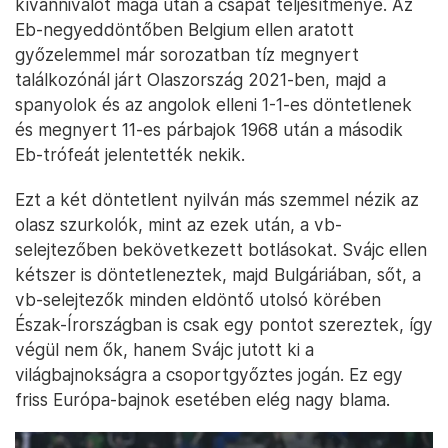
kívánnivalót maga után a csapat teljesítménye. Az
Eb-negyeddöntőben Belgium ellen aratott
győzelemmel már sorozatban tíz megnyert
találkozónál járt Olaszország 2021-ben, majd a
spanyolok és az angolok elleni 1-1-es döntetlenek
és megnyert 11-es párbajok 1968 után a második
Eb-trófeát jelentették nekik.
Ezt a két döntetlent nyilván más szemmel nézik az
olasz szurkolók, mint az ezek után, a vb-
selejtezőben bekövetkezett botlásokat. Svájc ellen
kétszer is döntetleneztek, majd Bulgáriában, sőt, a
vb-selejtezők minden eldöntő utolsó körében
Észak-Írországban is csak egy pontot szereztek, így
végül nem ők, hanem Svájc jutott ki a
világbajnokságra a csoportgyőztes jogán. Ez egy
friss Európa-bajnok esetében elég nagy blama.