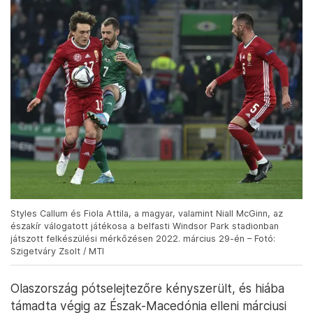
Styles Callum és Fiola Attila, a magyar, valamint Niall McGinn, az
északír válogatott játékosa a belfasti Windsor Park stadionban
játszott felkészülési mérkőzésen 2022. március 29-én – Fotó:
Szigetváry Zsolt / MTI
Olaszország pótselejtezőre kényszerült, és hiába
támadta végig az Észak-Macedónia elleni márciusi