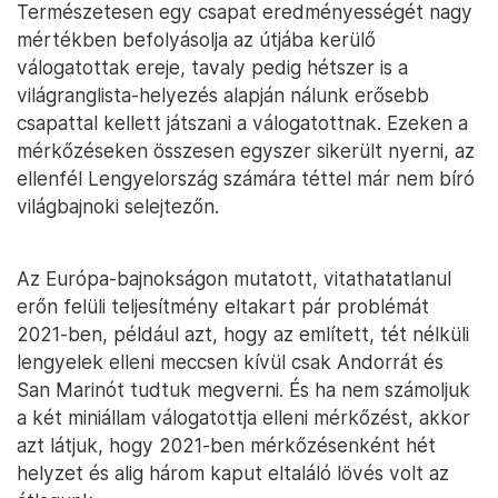
Természetesen egy csapat eredményességét nagy
mértékben befolyásolja az útjába kerülő
válogatottak ereje, tavaly pedig hétszer is a
világranglista-helyezés alapján nálunk erősebb
csapattal kellett játszani a válogatottnak. Ezeken a
mérkőzéseken összesen egyszer sikerült nyerni, az
ellenfél Lengyelország számára téttel már nem bíró
világbajnoki selejtezőn.
Az Európa-bajnokságon mutatott, vitathatatlanul
erőn felüli teljesítmény eltakart pár problémát
2021-ben, például azt, hogy az említett, tét nélküli
lengyelek elleni meccsen kívül csak Andorrát és
San Marinót tudtuk megverni. És ha nem számoljuk
a két miniállam válogatottja elleni mérkőzést, akkor
azt látjuk, hogy 2021-ben mérkőzésenként hét
helyzet és alig három kaput eltaláló lövés volt az