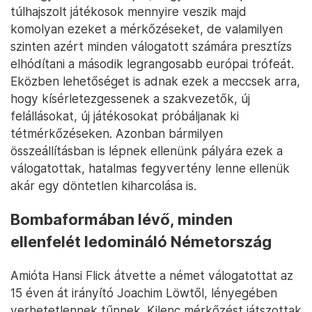
túlhajszolt játékosok mennyire veszik majd
komolyan ezeket a mérkőzéseket, de valamilyen
szinten azért minden válogatott számára presztízs
elhódítani a második legrangosabb európai trófeát.
Eközben lehetőséget is adnak ezek a meccsek arra,
hogy kísérletezgessenek a szakvezetők, új
felállásokat, új játékosokat próbáljanak ki
tétmérkőzéseken. Azonban bármilyen
összeállításban is lépnek ellenünk pályára ezek a
válogatottak, hatalmas fegyvertény lenne ellenük
akár egy döntetlen kiharcolása is.
Bombaformában lévő, minden
ellenfelét ledomináló Németország
Amióta Hansi Flick átvette a német válogatottat az
15 éven át irányító Joachim Löwtől, lényegében
verhetetlennek tűnnek. Kilenc mérkőzést játszottak