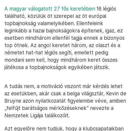
A magyar válogatott 27 fős keretében
16 légiós
található, közülük öt szerepel az öt európai
topbajnokság valamelyikében. Ellenfeleink
leginkább a hazai bajnokságokra építenek, igaz, ez
esetben mindhárom ellenfél tagja ennek a bizonyos
top ötnek. Az angol keretet három, az olaszt és a
németet hat-hat légiós segíti, emellett pedig
mondani sem kell, hogy mindhárom keret összes
játékosa a topbajnokságok egyikében játszik.
A tudás nem, a motiváció viszont már kérdés lehet
az esetükben, akár csak a belga világsztár, Kevin de
Bruyne azon nyilatkozatát figyelembe véve, amiben
„felfújt barátságos mérkőzéseknek” nevezte a
Nemzetek Ligája találkozóit.
Azt egyelőre nem tudjuk, hogy a klubcsapataikban