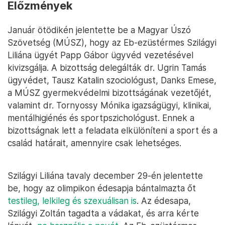
Előzmények
Január ötödikén jelentette be a Magyar Úszó
Szövetség (MÚSZ), hogy az Eb-ezüstérmes Szilágyi
Liliána ügyét Papp Gábor ügyvéd vezetésével
kivizsgálja. A bizottság delegálták dr. Ugrin Tamás
ügyvédet, Tausz Katalin szociológust, Danks Emese,
a MÚSZ gyermekvédelmi bizottságának vezetőjét,
valamint dr. Tornyossy Mónika igazságügyi, klinikai,
mentálhigiénés és sportpszichológust. Ennek a
bizottságnak lett a feladata elkülöníteni a sport és a
család határait, amennyire csak lehetséges.
Szilágyi Liliána tavaly december 29-én jelentette
be, hogy az olimpikon édesapja bántalmazta őt
testileg, lelkileg és szexuálisan is
. Az édesapa,
Szilágyi Zoltán tagadta a vádakat, és arra kérte