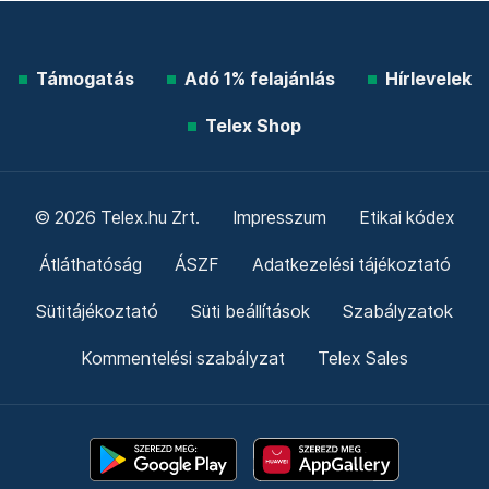
Támogatás
Adó 1% felajánlás
Hírlevelek
Telex Shop
© 2026 Telex.hu Zrt.
Impresszum
Etikai kódex
Átláthatóság
ÁSZF
Adatkezelési tájékoztató
Sütitájékoztató
Süti beállítások
Szabályzatok
Kommentelési szabályzat
Telex Sales