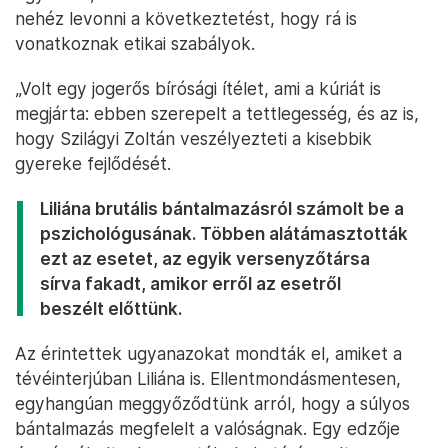
nehéz levonni a következtetést, hogy rá is
vonatkoznak etikai szabályok.
„Volt egy jogerős bírósági ítélet, ami a kúriát is
megjárta: ebben szerepelt a tettlegesség, és az is,
hogy Szilágyi Zoltán veszélyezteti a kisebbik
gyereke fejlődését.
Liliána brutális bántalmazásról számolt be a
pszichológusának. Többen alátámasztották
ezt az esetet, az egyik versenyzőtársa
sírva fakadt, amikor erről az esetről
beszélt előttünk.
Az érintettek ugyanazokat mondták el, amiket a
tévéinterjúban Liliána is. Ellentmondásmentesen,
egyhangúan meggyőződtünk arról, hogy a súlyos
bántalmazás megfelelt a valóságnak. Egy edzője