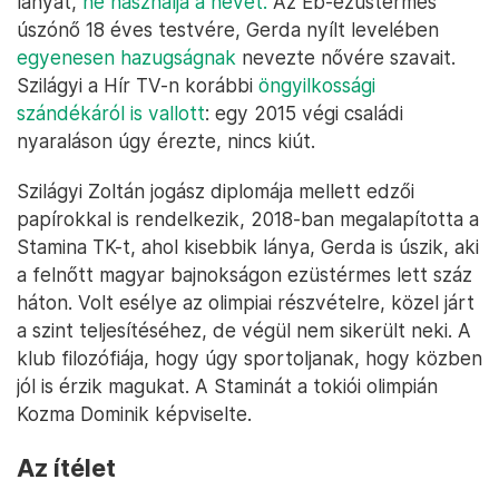
lányát,
ne használja a nevét.
Az Eb-ezüstérmes
úszónő 18 éves testvére, Gerda nyílt levelében
egyenesen hazugságnak
nevezte nővére szavait.
Szilágyi a Hír TV-n korábbi
öngyilkossági
szándékáról is vallott
: egy 2015 végi családi
nyaraláson úgy érezte, nincs kiút.
Szilágyi Zoltán jogász diplomája mellett edzői
papírokkal is rendelkezik, 2018-ban megalapította a
Stamina TK-t, ahol kisebbik lánya, Gerda is úszik, aki
a felnőtt magyar bajnokságon ezüstérmes lett száz
háton. Volt esélye az olimpiai részvételre, közel járt
a szint teljesítéséhez, de végül nem sikerült neki. A
klub filozófiája, hogy úgy sportoljanak, hogy közben
jól is érzik magukat. A Staminát a tokiói olimpián
Kozma Dominik képviselte.
Az ítélet