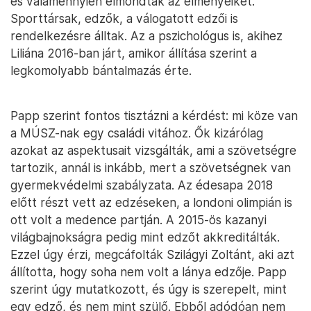
és valamennyien elmondták az élményeiket.
Sporttársak, edzők, a válogatott edzői is
rendelkezésre álltak. Az a pszichológus is, akihez
Liliána 2016-ban járt, amikor állítása szerint a
legkomolyabb bántalmazás érte.
Papp szerint fontos tisztázni a kérdést: mi köze van
a MÚSZ-nak egy családi vitához. Ők kizárólag
azokat az aspektusait vizsgálták, ami a szövetségre
tartozik, annál is inkább, mert a szövetségnek van
gyermekvédelmi szabályzata. Az édesapa 2018
előtt részt vett az edzéseken, a londoni olimpián is
ott volt a medence partján. A 2015-ös kazanyi
világbajnokságra pedig mint edzőt akkreditálták.
Ezzel úgy érzi, megcáfolták Szilágyi Zoltánt, aki azt
állította, hogy soha nem volt a lánya edzője. Papp
szerint úgy mutatkozott, és úgy is szerepelt, mint
egy edző, és nem mint szülő. Ebből adódóan nem