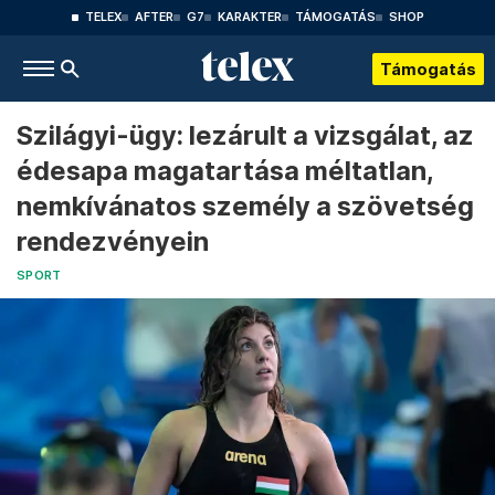
TELEX
AFTER
G7
KARAKTER
TÁMOGATÁS
SHOP
Támogatás
Szilágyi-ügy: lezárult a vizsgálat, az
édesapa magatartása méltatlan,
nemkívánatos személy a szövetség
rendezvényein
SPORT