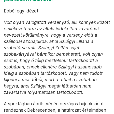
Ebből egy idézet:
Volt olyan válogatott versenyző, aki könnyek között
emlékezett arra az általa indokoltan zavarónak
nevezett körülményre, hogy a verseny előtt a
szállodai szobájukba, ahol Szilágyi Liliána a
szobatársa volt, Szilágyi Zoltán saját
szobakártyával bármikor bemehetett, volt olyan
eset is, hogy ő félig meztelenül tartózkodott a
szobában, ennek ellenére Szilágyi huzamosabb
ideig a szobában tartózkodott, vagy nem tudott
kijönni a mosdóból, mert a ruháit a szobában
hagyta, ahol Szilágyi magát láthatóan nem
zavartatva folyamatosan tartózkodott.
A sportágban április végén országos bajnokságot
rendeznek Debrecenben, a határozat értelmében