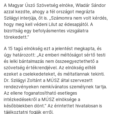
A Magyar Úszó Szövetség elnöke, Wladár Sándor
azzal kezdte, ahogy a fél országot megrázta
Szilágyi interjúja, őt is. „Számomra nem volt kérdés,
hogy meg kell védeni Lilut az édesapjától. A
bizottság egy befolyásmentes vizsgálatra
törekedett.”
A 15 tagú elnökség ezt a jelentést megkapta, és
úgy határozott: „Az emberi méltóságot sértő testi
és lelki bántalmazás nem összeegyeztethető a
szövetség értékrendjével. Az elnökség elítéli
ezeket a cselekedeteket, és méltatlannak tekinti.
Dr. Szilágyi Zoltánt a MÚSZ által szervezett
rendezvényeken nemkívánatos személynek tartja.
Az ellene foganatosítható esetleges
intézkedésekről a MÚSZ elnöksége a
későbbiekben dönt.” Az érintettet hivatalosan is
tájékoztatni fogják erről.