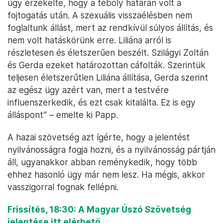
úgy érzékelte, hogy a téboly határán volt a
fojtogatás után. A szexuális visszaélésben nem
foglaltunk állást, mert az rendkívül súlyos állítás, és
nem volt hatáskörünk erre. Liliána arról is
részletesen és életszerűen beszélt. Szilágyi Zoltán
és Gerda ezeket határozottan cáfolták. Szerintük
teljesen életszerűtlen Liliána állítása, Gerda szerint
az egész ügy azért van, mert a testvére
influenszerkedik, és ezt csak kitalálta. Ez is egy
álláspont” – emelte ki Papp.
A hazai szövetség azt ígérte, hogy a jelentést
nyilvánosságra fogja hozni, és a nyilvánosság pártján
áll, ugyanakkor abban reménykedik, hogy több
ehhez hasonló ügy már nem lesz. Ha mégis, akkor
vasszigorral fognak fellépni.
Frissítés, 18:30: A Magyar Úszó Szövetség
jelentése itt elérhető.