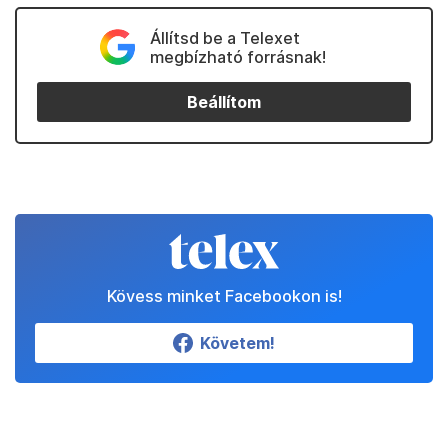
Állítsd be a Telexet
megbízható forrásnak!
Beállítom
Kövess minket Facebookon is!
Követem!