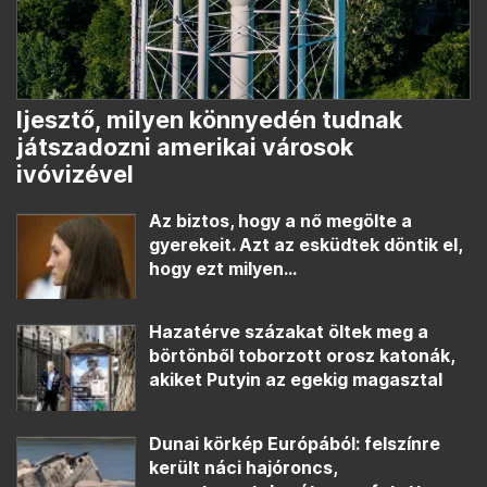
Ijesztő, milyen könnyedén tudnak
játszadozni amerikai városok
ivóvizével
Az biztos, hogy a nő megölte a
gyerekeit. Azt az esküdtek döntik el,
hogy ezt milyen...
Hazatérve százakat öltek meg a
börtönből toborzott orosz katonák,
akiket Putyin az egekig magasztal
Dunai körkép Európából: felszínre
került náci hajóroncs,