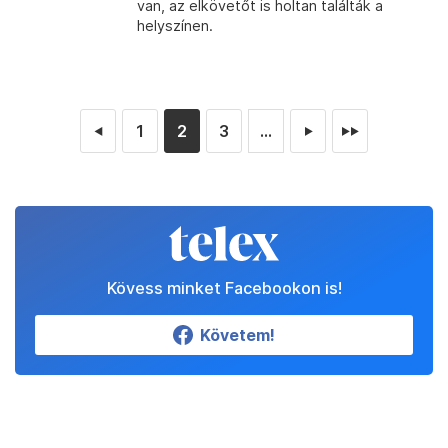
van, az elkövetőt is holtan találták a
helyszínen.
1
2
3
...
◄
►
►►
Kövess minket Facebookon is!
Követem!