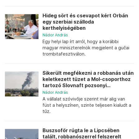
Hideg sört és csevapot kért Orbán
egy szerbiai szálloda
kerthelyiségében
Nádor András
Egy helyi lap írt arról, hogy a korábbi
magyar miniszterelnök megjelent a gučai
trombitafesztiválon.
Sikerült megfékezni a robbanás után
keletkezett tüzet a Mol-csoporthoz
tartozó Slovnaft pozsonyi...
Nádor András
A vállalat szóvivője szerint már alig van
füst a helyszínen, szinte teljesen kialudt a
tűz.
Buszsofőr rúgta le a Lipcsében
talált, robbanószerrel felszerelt