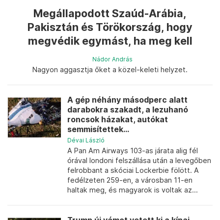
Megállapodott Szaúd-Arábia,
Pakisztán és Törökország, hogy
megvédik egymást, ha meg kell
Nádor András
Nagyon aggasztja őket a közel-keleti helyzet.
A gép néhány másodperc alatt
darabokra szakadt, a lezuhanó
roncsok házakat, autókat
semmisítettek...
Dévai László
A Pan Am Airways 103-as járata alig fél
órával londoni felszállása után a levegőben
felrobbant a skóciai Lockerbie fölött. A
fedélzeten 259-en, a városban 11-en
haltak meg, és magyarok is voltak az...