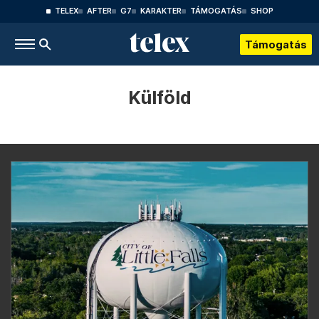
TELEX
AFTER
G7
KARAKTER
TÁMOGATÁS
SHOP
Támogatás
Külföld