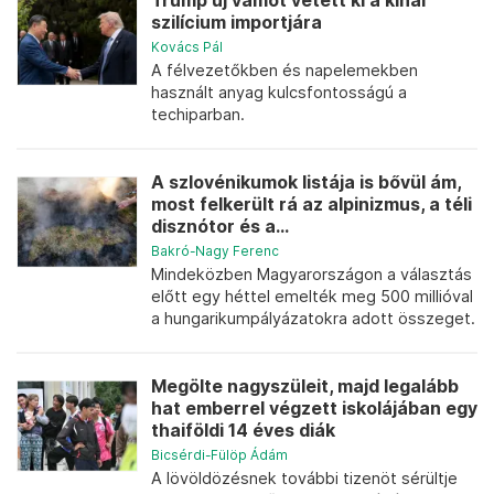
Trump új vámot vetett ki a kínai
szilícium importjára
Kovács Pál
A félvezetőkben és napelemekben
használt anyag kulcsfontosságú a
techiparban.
A szlovénikumok listája is bővül ám,
most felkerült rá az alpinizmus, a téli
disznótor és a...
Bakró-Nagy Ferenc
Mindeközben Magyarországon a választás
előtt egy héttel emelték meg 500 millióval
a hungarikumpályázatokra adott összeget.
Megölte nagyszüleit, majd legalább
hat emberrel végzett iskolájában egy
thaiföldi 14 éves diák
Bicsérdi-Fülöp Ádám
A lövöldözésnek további tizenöt sérültje