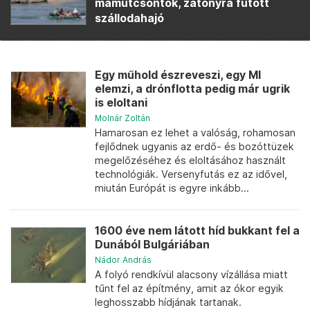
mamutcsontok, zátonyra futott
szállodahajó
Egy műhold észreveszi, egy MI
elemzi, a drónflotta pedig már ugrik
is eloltani
Molnár Zoltán
Hamarosan ez lehet a valóság, rohamosan
fejlődnek ugyanis az erdő- és bozóttüzek
megelőzéséhez és eloltásához használt
technológiák. Versenyfutás ez az idővel,
miután Európát is egyre inkább...
1600 éve nem látott híd bukkant fel a
Dunából Bulgáriában
Nádor András
A folyó rendkívül alacsony vízállása miatt
tűnt fel az építmény, amit az ókor egyik
leghosszabb hídjának tartanak.