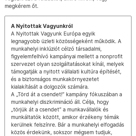
megkérem őt.
A Nyitottak Vagyunkról
A Nyitottak Vagyunk Európa egyik
legnagyobb üzleti közösségeként működik. A
munkahelyi inklúziót célzó társadalmi,
figyelemfelhívó kampányai mellett a nonprofit
szervezet olyan szolgáltatásokat kínál, melyek
támogatják a nyitott vállalati kultúra építését,
és a biztonságos munkakörnyezetet
kialakítását a dolgozók számára.
A „Törd át a csendet!” kampány fókuszában a
munkahelyi diszkrimináció áll. Célja, hogy
„törjük át a csendet” a munkavállalók és
munkáltatók között, amikor érzékeny témák
kerülnek felszínre. Bár a munkahelyi elfogadás
közös érdekünk, sokszor mégsem tudjuk,