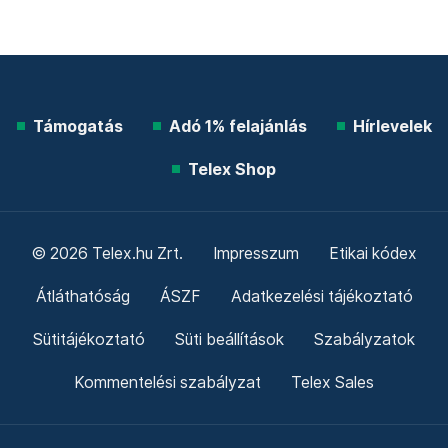
Támogatás
Adó 1% felajánlás
Hírlevelek
Telex Shop
© 2026 Telex.hu Zrt.
Impresszum
Etikai kódex
Átláthatóság
ÁSZF
Adatkezelési tájékoztató
Sütitájékoztató
Süti beállítások
Szabályzatok
Kommentelési szabályzat
Telex Sales