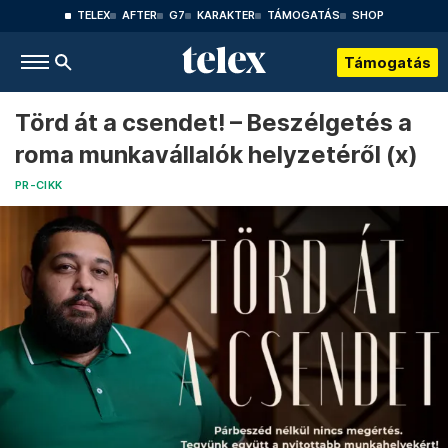
TELEX
AFTER
G7
KARAKTER
TÁMOGATÁS
SHOP
Támogatás
Törd át a csendet! – Beszélgetés a
roma munkavállalók helyzetéről (x)
PR-CIKK