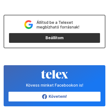
Állítsd be a Telexet
megbízható forrásnak!
Beállítom
Kövess minket Facebookon is!
Követem!