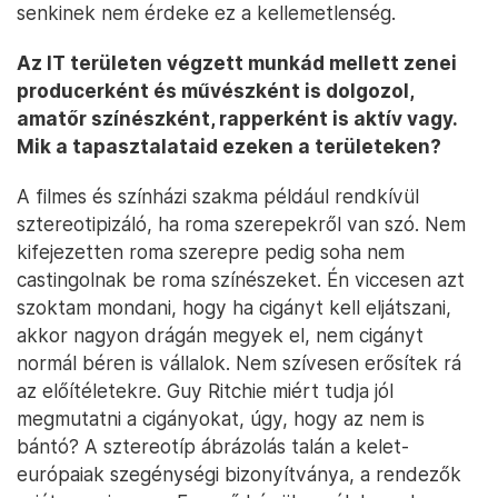
senkinek nem érdeke ez a kellemetlenség.
Az IT területen végzett munkád mellett zenei
producerként és művészként is dolgozol,
amatőr színészként, rapperként is aktív vagy.
Mik a tapasztalataid ezeken a területeken?
A filmes és színházi szakma például rendkívül
sztereotipizáló, ha roma szerepekről van szó. Nem
kifejezetten roma szerepre pedig soha nem
castingolnak be roma színészeket. Én viccesen azt
szoktam mondani, hogy ha cigányt kell eljátszani,
akkor nagyon drágán megyek el, nem cigányt
normál béren is vállalok. Nem szívesen erősítek rá
az előítéletekre. Guy Ritchie miért tudja jól
megmutatni a cigányokat, úgy, hogy az nem is
bántó? A sztereotíp ábrázolás talán a kelet-
európaiak szegénységi bizonyítványa, a rendezők