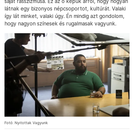
saját rasszizmusa. Ez az ő képük arról, hogy hogyan
látnak egy bizonyos népcsoportot, kultúrát. Valaki
így lát minket, valaki úgy. Én mindig azt gondolom,
hogy nagyon színesek és rugalmasak vagyunk.
Fotó: Nyitottak Vagyunk