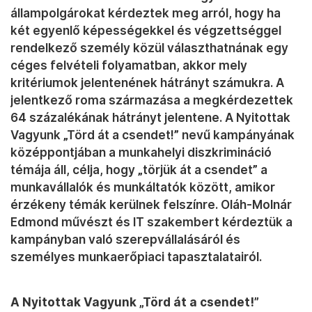
állampolgárokat kérdeztek meg arról, hogy ha
két egyenlő képességekkel és végzettséggel
rendelkező személy közül választhatnának egy
céges felvételi folyamatban, akkor mely
kritériumok jelentenének hátrányt számukra. A
jelentkező roma származása a megkérdezettek
64 százalékának hátrányt jelentene. A Nyitottak
Vagyunk „Törd át a csendet!” nevű kampányának
középpontjában a munkahelyi diszkrimináció
témája áll, célja, hogy „törjük át a csendet” a
munkavállalók és munkáltatók között, amikor
érzékeny témák kerülnek felszínre. Oláh-Molnár
Edmond művészt és IT szakembert kérdeztük a
kampányban való szerepvállalásáról és
személyes munkaerőpiaci tapasztalatairól.
A Nyitottak Vagyunk „Törd át a csendet!”