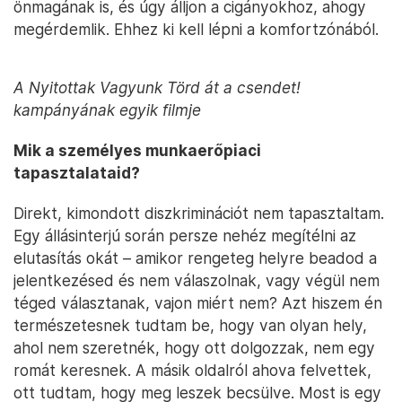
önmagának is, és úgy álljon a cigányokhoz, ahogy
megérdemlik. Ehhez ki kell lépni a komfortzónából.
A Nyitottak Vagyunk Törd át a csendet!
kampányának egyik filmje
Mik a személyes munkaerőpiaci
tapasztalataid?
Direkt, kimondott diszkriminációt nem tapasztaltam.
Egy állásinterjú során persze nehéz megítélni az
elutasítás okát – amikor rengeteg helyre beadod a
jelentkezésed és nem válaszolnak, vagy végül nem
téged választanak, vajon miért nem? Azt hiszem én
természetesnek tudtam be, hogy van olyan hely,
ahol nem szeretnék, hogy ott dolgozzak, nem egy
romát keresnek. A másik oldalról ahova felvettek,
ott tudtam, hogy meg leszek becsülve. Most is egy