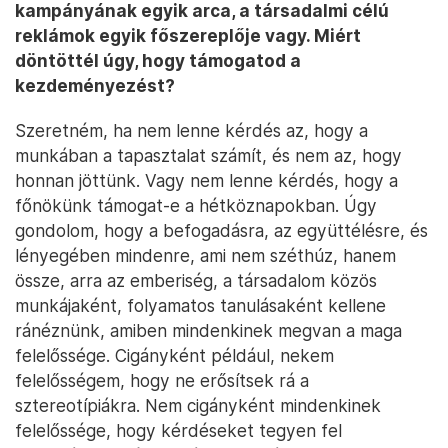
kampányának egyik arca, a társadalmi célú
reklámok egyik főszereplője vagy. Miért
döntöttél úgy, hogy támogatod a
kezdeményezést?
Szeretném, ha nem lenne kérdés az, hogy a
munkában a tapasztalat számít, és nem az, hogy
honnan jöttünk. Vagy nem lenne kérdés, hogy a
főnökünk támogat-e a hétköznapokban. Úgy
gondolom, hogy a befogadásra, az együttélésre, és
lényegében mindenre, ami nem széthúz, hanem
össze, arra az emberiség, a társadalom közös
munkájaként, folyamatos tanulásaként kellene
ránéznünk, amiben mindenkinek megvan a maga
felelőssége. Cigányként például, nekem
felelősségem, hogy ne erősítsek rá a
sztereotípiákra. Nem cigányként mindenkinek
felelőssége, hogy kérdéseket tegyen fel