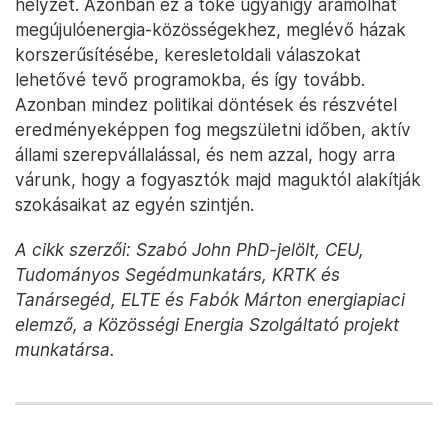
helyzet. Azonban ez a tőke ugyanígy áramolhat
megújulóenergia-közösségekhez, meglévő házak
korszerűsítésébe, keresletoldali válaszokat
lehetővé tevő programokba, és így tovább.
Azonban mindez politikai döntések és részvétel
eredményeképpen fog megszületni időben, aktív
állami szerepvállalással, és nem azzal, hogy arra
várunk, hogy a fogyasztók majd maguktól alakítják
szokásaikat az egyén szintjén.
A cikk szerzői: Szabó John ​​PhD-jelölt, CEU,
Tudományos Segédmunkatárs, KRTK és
Tanársegéd, ELTE és Fabók Márton energiapiaci
elemző, a Közösségi Energia Szolgáltató projekt
munkatársa.