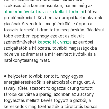
szokásostól a kontinensünkön, hanem még az
atomerőműveket is vissza kellett terhelni
hűtési
problémák miatt. Közben az európai karbonkvóták
piacának örvendetes megélénkülése éppen a
fosszilis termelést drágította meg jócskán. Ráadásul
több esetben épphogy ezeket az elavult
szénerőműveket
kapcsolták vissza
az európai
szolgáltatók a hálózatra, további magasságokba
növelve az áramárat a már említett kvóták és a
hatékonytalanság miatt.
A helyzeten tovább rontott, hogy egyes
energiakereskedők is eltaktikázták magukat. A
tavalyi fűtési szezont földgázzal csurig töltött
tárolókkal várta a iparág, azonban az alacsony
fogyasztás mellett kevés fogyott a gázból, a
kereskedők meg fizethették a tároltatás borsos