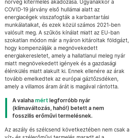
norvég kitermelés akadozása. Ugyanakkor a
COVID-19 járvány első hullámai alatt az
energiacégek visszafogták a karbantartási
munkálataikat, és ezek közül számos 2021-ben
valósult meg. A szűkös kínálat miatt az EU-ban
szokatlan módon már a nyáron kitároltak földgázt,
hogy kompenzálják a megnövekedett
energiakeresletet, amely a hallatlanul meleg nyár
miatt megnövekedett igények és a gazdasági
élénkülés miatt alakult ki. Ennek ellenére az árak
tovább emelkedtek az európai gáztőzsdéken,
amely a villamos áram árát is magával rántotta.
A valaha
mért
legforróbb nyár
(klímaváltozás, hahó!) betett a nem
fosszilis erőművi termelésnek.
Az aszály és szélcsend következtében nem csak a
víz- és szélerőművi termelés maradt el a