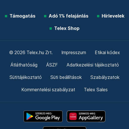
Támogatás
Adó 1% felajánlás
Hírlevelek
Telex Shop
© 2026 Telex.hu Zrt.
Impresszum
Etikai kódex
Átláthatóság
ÁSZF
Adatkezelési tájékoztató
Sütitájékoztató
Süti beállítások
Szabályzatok
Kommentelési szabályzat
Telex Sales