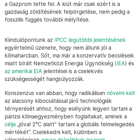
a Gazprom tette fel. A kiút már csak ezért is a
gazdaság zöldítésének felpörgetése, nem pedig a
fosszilis függés további mélyítése.
Kiindulópontunk az
IPCC legutóbbi jelentésének
egyértelmű üzenete, hogy nem állunk jól a
klímaharcban. Sőt, ma már a konzervatív becsléseik
miatt bírált Nemzetközi Energia Ügynökség
(IEA
) és
az amerikai EIA
jelentései is a cselekvés
szükségességét hangsúlyozzák.
Konszenzus van abban, hogy radikálisan
növelni kell
az alacsony kibocsátással járó technológiák
térnyerését ahhoz, hogy esélyünk legyen tartani a
párizsi klímaegyezményben foglaltakat, aminek a
célja
„jóval 2°C alatt” tartani a globális felmelegedés
mértékét”. Cselekedni kell, különben a
válaszlépések
egyre drágábbak lesznek
.