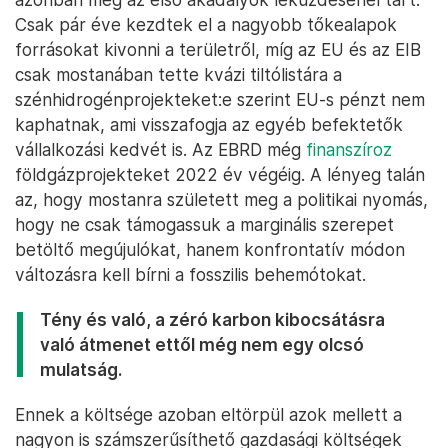
Csak pár éve kezdtek el a nagyobb tőkealapok
forrásokat kivonni a területről, míg az EU és az EIB
csak mostanában tette kvázi tiltólistára a
szénhidrogénprojekteket:e szerint EU-s pénzt nem
kaphatnak, ami visszafogja az egyéb befektetők
vállalkozási kedvét is. Az EBRD még
finanszíroz
földgázprojekteket 2022 év végéig. A lényeg talán
az, hogy mostanra született meg a politikai nyomás,
hogy ne csak támogassuk a marginális szerepet
betöltő megújulókat, hanem konfrontatív módon
változásra kell bírni a fosszilis behemótokat.
Tény és való, a zéró karbon kibocsátásra
való átmenet ettől még nem egy olcsó
mulatság.
Ennek a költsége azoban eltörpül azok mellett a
nagyon is számszerűsíthető gazdasági költségek