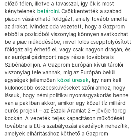
előző télen, illetve a tavasszal, így ők is most
kénytelenek
betárolni
. Csökkentették a szabad
piacon vásárolható földgázt, amely tovább emelte
az árakat. Mindez oda vezetett, hogy a Gazprom
ebből a pozícióból viszonylag könnyen avatkozhat
be a piac működésébe, mivel fölös cseppfolyósított
földgáz alig érhető el, vagy csak nagyon drágán, és
az európai gázimport nagy része továbbra is
Szibériából jön. A Gazprom Európán kívüli tárolói
viszonylag tele vannak, míg az Európán belüli
egységek jellemzően
közel üresek
, így nem kell
különösebb összeesküvéseket szőni ahhoz, hogy
lássuk, hogy némi politikai nyomásgyakorlás benne
van a pakliban akkor, amikor egy közel tíz milliárd
eurós projekt – az Északi Áramlat 2 – jövője forog
kockán. A vezeték teljes kapacitáson működését
továbbra is EU-s szabályozási akadályok nehezítik,
amelyek elhárításához köthető a Gazprom