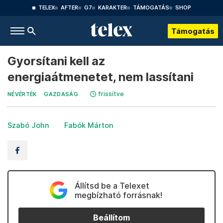
TELEX
AFTER
G7
KARAKTER
TÁMOGATÁS
SHOP
Támogatás
Gyorsítani kell az
energiaátmenetet, nem lassítani
frissítve
NÉVÉRTÉK
GAZDASÁG
Szabó John
Fabók Márton
Állítsd be a Telexet
megbízható forrásnak!
Beállítom