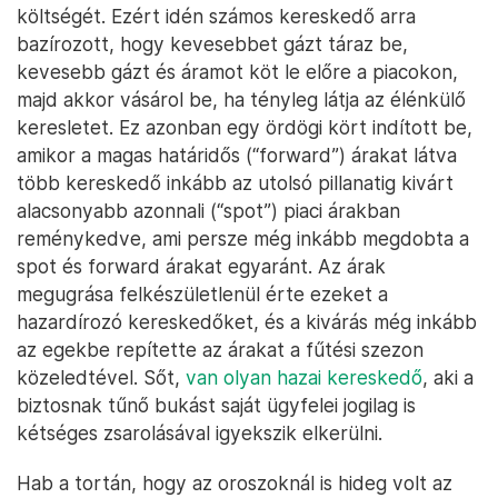
költségét. Ezért idén számos kereskedő arra
bazírozott, hogy kevesebbet gázt táraz be,
kevesebb gázt és áramot köt le előre a piacokon,
majd akkor vásárol be, ha tényleg látja az élénkülő
keresletet. Ez azonban egy ördögi kört indított be,
amikor a magas határidős (“forward”) árakat látva
több kereskedő inkább az utolsó pillanatig kivárt
alacsonyabb azonnali (“spot”) piaci árakban
reménykedve, ami persze még inkább megdobta a
spot és forward árakat egyaránt. Az árak
megugrása felkészületlenül érte ezeket a
hazardírozó kereskedőket, és a kivárás még inkább
az egekbe repítette az árakat a fűtési szezon
közeledtével. Sőt,
van olyan hazai kereskedő
, aki a
biztosnak tűnő bukást saját ügyfelei jogilag is
kétséges zsarolásával igyekszik elkerülni.
Hab a tortán, hogy az oroszoknál is hideg volt az