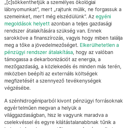
„[c]sökkenthetjük a személyes ökológiai
lábnyomunkat”, mert „rajtunk múlik, ne forgassuk a
szemeinket, mert még elszédülünk”. Az
egyéni
megoldások helyett
azonban a teljes gazdasági
rendszer átalakítására szükség van. Ennek
sarokköve a finanszírozás, vagyis hogy miben találja
meg a tőke a jövedelmezőséget.
Elkerülhetetlen a
pénzügyi rendszer átalakítása
, hogy az valóban
támogassa a dekarbonizációt az energia, a
mezőgazdaság, a közlekedés és minden más terén,
miközben beépíti az externális költségek
megfizetését a szennyező tevékenységek
végzésébe.
A szénhidrogéniparból kivont pénzügyi forrásoknak
egyértelműen megvan a helyük a
világgazdaságban, hisz le vagyunk maradva a
cselekvéssel és egyre kilátástalanabbnak tűnik a