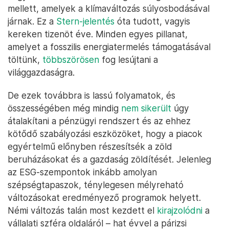
mellett, amelyek a klímaváltozás súlyosbodásával
járnak. Ez a
Stern-jelentés
óta tudott, vagyis
kereken tizenöt éve. Minden egyes pillanat,
amelyet a fosszilis energiatermelés támogatásával
töltünk,
többszörösen
fog lesújtani a
világgazdaságra.
De ezek továbbra is lassú folyamatok, és
összességében még mindig
nem sikerült
úgy
átalakítani a pénzügyi rendszert és az ehhez
kötődő szabályozási eszközöket, hogy a piacok
egyértelmű előnyben részesítsék a zöld
beruházásokat és a gazdaság zöldítését. Jelenleg
az ESG-szempontok inkább amolyan
szépségtapaszok, ténylegesen mélyreható
változásokat eredményező programok helyett.
Némi változás talán most kezdett el
kirajzolódni
a
vállalati szféra oldaláról – hat évvel a párizsi