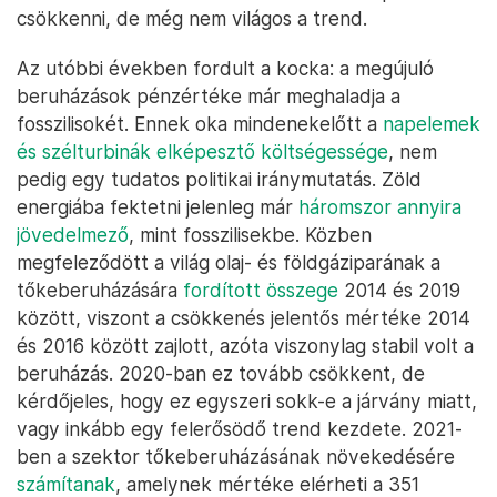
csökkenni, de még nem világos a trend.
Az utóbbi években fordult a kocka: a megújuló
beruházások pénzértéke már meghaladja a
fosszilisokét. Ennek oka mindenekelőtt a
napelemek
és szélturbinák elképesztő költségessége
, nem
pedig egy tudatos politikai iránymutatás. Zöld
energiába fektetni jelenleg már
háromszor annyira
jövedelmező
, mint fosszilisekbe. Közben
megfeleződött a világ olaj- és földgáziparának a
tőkeberuházására
fordított összege
2014 és 2019
között, viszont a csökkenés jelentős mértéke 2014
és 2016 között zajlott, azóta viszonylag stabil volt a
beruházás. 2020-ban ez tovább csökkent, de
kérdőjeles, hogy ez egyszeri sokk-e a járvány miatt,
vagy inkább egy felerősödő trend kezdete. 2021-
ben a szektor tőkeberuházásának növekedésére
számítanak
, amelynek mértéke elérheti a 351