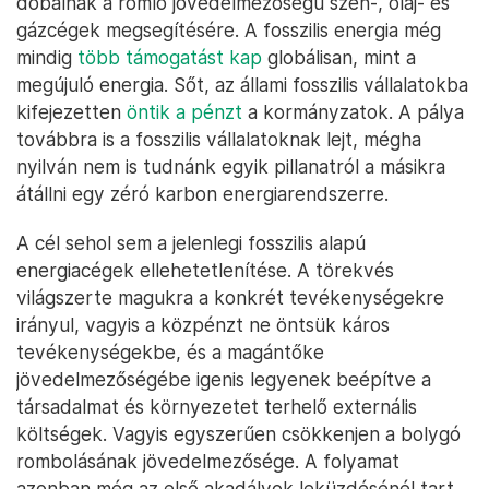
dobálnak a romló jövedelmezőségű szén-, olaj- és
gázcégek megsegítésére. A fosszilis energia még
mindig
több támogatást kap
globálisan, mint a
megújuló energia. Sőt, az állami fosszilis vállalatokba
kifejezetten
öntik a pénzt
a kormányzatok. A pálya
továbbra is a fosszilis vállalatoknak lejt, mégha
nyilván nem is tudnánk egyik pillanatról a másikra
átállni egy zéró karbon energiarendszerre.
A cél sehol sem a jelenlegi fosszilis alapú
energiacégek ellehetetlenítése. A törekvés
világszerte magukra a konkrét tevékenységekre
irányul, vagyis a közpénzt ne öntsük káros
tevékenységekbe, és a magántőke
jövedelmezőségébe igenis legyenek beépítve a
társadalmat és környezetet terhelő externális
költségek. Vagyis egyszerűen csökkenjen a bolygó
rombolásának jövedelmezősége. A folyamat
azonban még az első akadályok leküzdésénél tart.