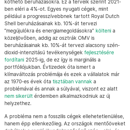
köthető beruházásokra. Ez a terveik szerint 2021-
ben eléri a 4%-ot. Egyes nyugati cégek, mint
például a progresszívebbnek tartott Royal Dutch
Shell beruházásainak kb. 10%-át tervezi
“megújulókra és energiamegoldásokra”
költeni
a
közeljövőben, addig az osztrák OMV is
beruházásainak kb. 10%-át tervezi alacsony szén-
dioxid-intenzitású tevékenységek
fejlesztésére
fordítani
2025-ig, de ez így is marginális a
portfóliójukban. Évtizedek óta ismert a
klímaváltozás problémája és ezek a vállalatok már
az 1970-es évek óta
tisztában vannak
a
problémával és annak a súlyával, viszont ez alatt
nem sikerült
érdemben alkalmazkodniuk az új
helyzethez.
A probléma nem a fosszilis cégek ellehetetlenülése,
hanem épp ellenkezőleg. Az országok mentőöveket