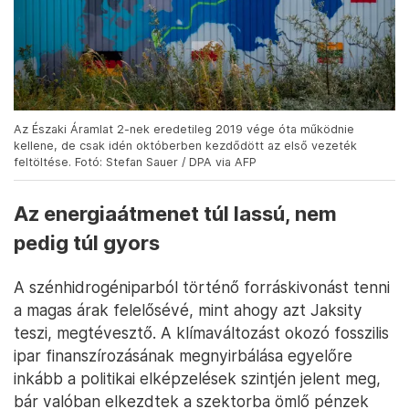
Az Északi Áramlat 2-nek eredetileg 2019 vége óta működnie
kellene, de csak idén októberben kezdődött az első vezeték
feltöltése. Fotó: Stefan Sauer / DPA via AFP
Az energiaátmenet túl lassú, nem
pedig túl gyors
A szénhidrogéniparból történő forráskivonást tenni
a magas árak felelősévé, mint ahogy azt Jaksity
teszi, megtévesztő. A klímaváltozást okozó fosszilis
ipar finanszírozásának megnyirbálása egyelőre
inkább a politikai elképzelések szintjén jelent meg,
bár valóban elkezdtek a szektorba ömlő pénzek