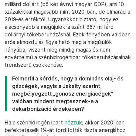
milliárd dollárt (bő két évnyi magyar GDP), ami 10
százalékkal magasabb mint 2020-ban, de elmarad a
2019-es értéktől. Ugyanakkor biztató, hogy ez
alacsonyabb a megújulókra szánt 367 milliárd
dollárnyi tőkeberuházásnál. Ezek fényében valóban
erős elmozdulás figyelhető meg a megújulók
irányába, viszont még mindig magas és nem
egyértelmű a szénhidrogénipar tőkeberuházásainak
trendszerű csökkenése.
Felmerül a kérdés, hogy a domináns olaj- és
gázcégek, vagyis a Jaksity szerint
megbélyegzett „gonosz energiacégek”
valóban mindent megtesznek-e a
dekarbonizáció érdekében?
Ha a szénhidrogén ipart
nézzük
, akkor 2020-ban
befektetéseik 1%-át fordították tiszta energiához