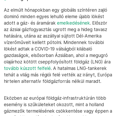
Az elmúlt hónapokban egy globális színtéren zajló
dominó minden egyes lehulló eleme újabb lökést
adott a gáz- és áramárak
emelkedésének
. Először
az ázsiai gázfogyasztás ugrott meg a hideg tavasz
hatására, utána az aszállyal sújtott Dél-Amerika
vízerőműveit kellett pótolni. Mindennek további
lökést adtak a COVID-19 válságból kilábaló
gazdaságok, elsősorban Ázsiában, ahol a megugró
olajárhoz kötött cseppfolyósított földgáz (LNG) ára
tovább kúszott felfelé
. A hatalmas LNG-tankerek
tehát a világ más régiói felé vették az irányt, Európa
hirtelen alternatív földgázforrás nélkül maradt.
Eközben az európai földgáz-infrastruktúrán több
esemény is szűkületeket okozott, mint a holland
gázmezők termelésének csökkentése vagy éppen a