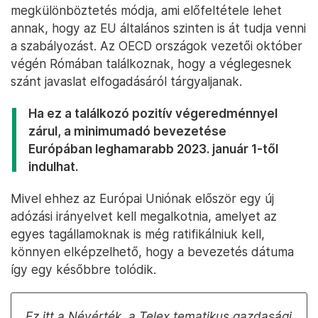
megkülönböztetés módja, ami előfeltétele lehet
annak, hogy az EU általános szinten is át tudja venni
a szabályozást. Az OECD országok vezetői október
végén Rómában találkoznak, hogy a véglegesnek
szánt javaslat elfogadásáról tárgyaljanak.
Ha ez a találkozó pozitív végeredménnyel
zárul, a minimumadó bevezetése
Európában leghamarabb 2023. január 1-től
indulhat.
Mivel ehhez az Európai Uniónak először egy új
adózási irányelvet kell megalkotnia, amelyet az
egyes tagállamoknak is még ratifikálniuk kell,
könnyen elképzelhető, hogy a bevezetés dátuma
így egy későbbre tolódik.
Ez itt a Névérték, a Telex tematikus gazdasági