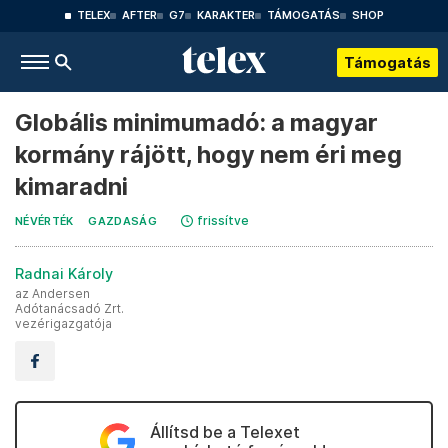
TELEX
AFTER
G7
KARAKTER
TÁMOGATÁS
SHOP
Támogatás
Globális minimumadó: a magyar
kormány rájött, hogy nem éri meg
kimaradni
frissítve
NÉVÉRTÉK
GAZDASÁG
Radnai Károly
az Andersen
Adótanácsadó Zrt.
vezérigazgatója
Állítsd be a Telexet