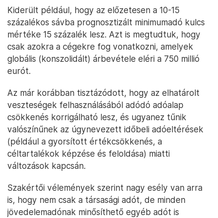
Kiderült például, hogy az előzetesen a 10-15
százalékos sávba prognosztizált minimumadó kulcs
mértéke 15 százalék lesz. Azt is megtudtuk, hogy
csak azokra a cégekre fog vonatkozni, amelyek
globális (konszolidált) árbevétele eléri a 750 millió
eurót.
Az már korábban tisztázódott, hogy az elhatárolt
veszteségek felhasználásából adódó adóalap
csökkenés korrigálható lesz, és ugyanez tűnik
valószínűnek az úgynevezett időbeli adóeltérések
(például a gyorsított értékcsökkenés, a
céltartalékok képzése és feloldása) miatti
változások kapcsán.
Szakértői vélemények szerint nagy esély van arra
is, hogy nem csak a társasági adót, de minden
jövedelemadónak minősíthető egyéb adót is