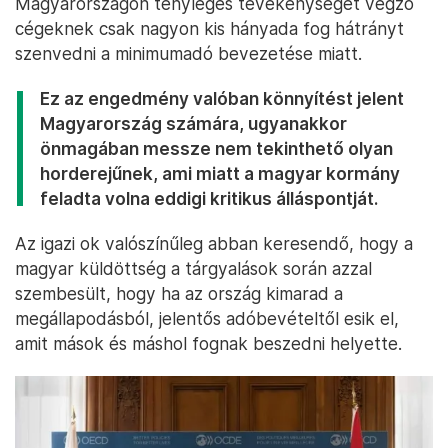
Magyarországon tényleges tevékenységet végző
cégeknek csak nagyon kis hányada fog hátrányt
szenvedni a minimumadó bevezetése miatt.
Ez az engedmény valóban könnyítést jelent
Magyarország számára, ugyanakkor
önmagában messze nem tekinthető olyan
horderejűnek, ami miatt a magyar kormány
feladta volna eddigi kritikus álláspontját.
Az igazi ok valószínűleg abban keresendő, hogy a
magyar küldöttség a tárgyalások során azzal
szembesült, hogy ha az ország kimarad a
megállapodásból, jelentős adóbevételtől esik el,
amit mások és máshol fognak beszedni helyette.