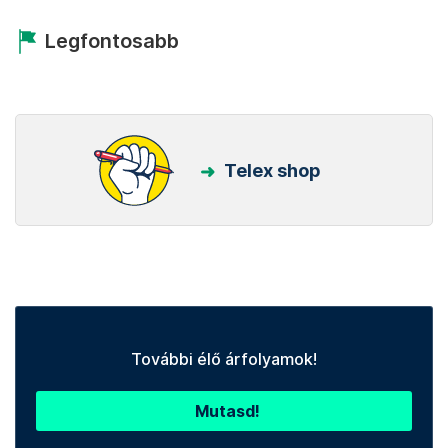
Legfontosabb
Telex shop
További élő árfolyamok!
Mutasd!