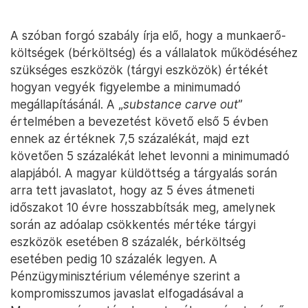
A szóban forgó szabály írja elő, hogy a munkaerő-
költségek (bérköltség) és a vállalatok működéséhez
szükséges eszközök (tárgyi eszközök) értékét
hogyan vegyék figyelembe a minimumadó
megállapításánál. A „
substance carve out
”
értelmében a bevezetést követő első 5 évben
ennek az értéknek 7,5 százalékát, majd ezt
követően 5 százalékát lehet levonni a minimumadó
alapjából. A magyar küldöttség a tárgyalás során
arra tett javaslatot, hogy az 5 éves átmeneti
időszakot 10 évre hosszabbítsák meg, amelynek
során az adóalap csökkentés mértéke tárgyi
eszközök esetében 8 százalék, bérköltség
esetében pedig 10 százalék legyen. A
Pénzügyminisztérium véleménye szerint a
kompromisszumos javaslat elfogadásával a