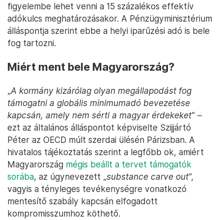
figyelembe lehet venni a 15 százalékos effektív
adókulcs meghatározásakor. A Pénzügyminisztérium
álláspontja szerint ebbe a helyi iparűzési adó is bele
fog tartozni.
Miért ment bele Magyarország?
„
A kormány kizárólag olyan megállapodást fog
támogatni a globális minimumadó bevezetése
kapcsán, amely nem sérti a magyar érdekeket
” –
ezt az általános álláspontot képviselte Szijjártó
Péter az OECD múlt szerdai ülésén Párizsban. A
hivatalos tájékoztatás szerint a legfőbb ok, amiért
Magyarország
mégis beállt a tervet támogatók
sorába
, az úgynevezett „
substance carve out
”,
vagyis a tényleges tevékenységre vonatkozó
mentesítő szabály kapcsán elfogadott
kompromisszumhoz köthető.