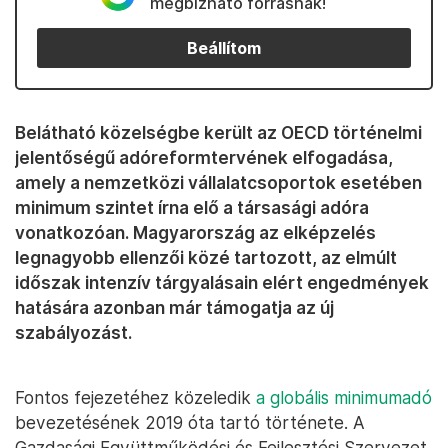
megbízható forrásnak!
Beállítom
Belátható közelségbe került az OECD történelmi
jelentőségű adóreformtervének elfogadása,
amely a nemzetközi vállalatcsoportok esetében
minimum szintet írna elő a társasági adóra
vonatkozóan. Magyarország az elképzelés
legnagyobb ellenzői közé tartozott, az elmúlt
időszak intenzív tárgyalásain elért engedmények
hatására azonban már támogatja az új
szabályozást.
Fontos fejezetéhez közeledik
a globális minimumadó
bevezetésének 2019 óta tartó története. A
Gazdasági Együttműködési és Fejlesztési Szervezet