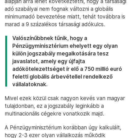
alapján arra lehet következtetni, hogy a társasági
adó szabályai nem fognak változni a globális
minimumadó bevezetése miatt, tehát továbbra is
marad a 9 százalékos társasági adókulcs.
Valószínűbbnek tűnik, hogy a
Pénzügyminisztérium ehelyett egy olyan
külön jogszabály megalkotására tesz
javaslatot, amely egy újfajta
adókötelezettséget ír elő a 750 millió euró
feletti globális árbevétellel rendelkező
vállalatoknak.
Mivel ezek közül csak nagyon kevés van magyar
tulajdonban, ez a jogszabály leginkább a
multinacionális cégekre vonatkozik majd.
A Pénzügyminisztérium korábban úgy kalkulált,
hogy 2-3 ezer olyan vállalkozás működik