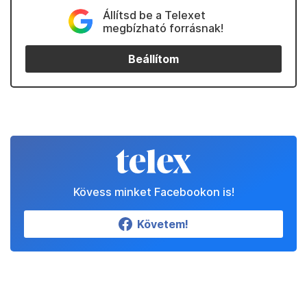
Állítsd be a Telexet
megbízható forrásnak!
Beállítom
Kövess minket Facebookon is!
Követem!