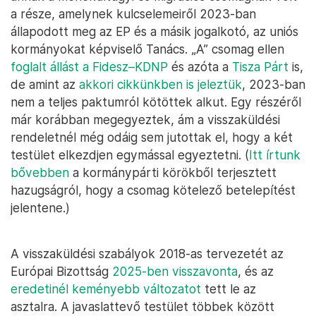
a része, amelynek kulcselemeiről 2023-ban
állapodott meg az EP és a másik jogalkotó, az uniós
kormányokat képviselő Tanács. „A” csomag ellen
foglalt állást a Fidesz–KDNP
és azóta a
Tisza Párt
is,
de amint az
akkori cikkünkben is jeleztük
, 2023-ban
nem a teljes paktumról kötöttek alkut. Egy részéről
már korábban megegyeztek, ám a visszaküldési
rendeletnél még odáig sem jutottak el, hogy a két
testület elkezdjen egymással egyeztetni. (
Itt írtunk
bővebben
a kormánypárti körökből terjesztett
hazugságról, hogy a csomag kötelező betelepítést
jelentene.)
A visszaküldési szabályok 2018-as tervezetét az
Európai Bizottság
2025-ben visszavonta
, és az
eredetinél keményebb változatot
tett le az
asztalra. A javaslattevő testület többek között