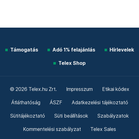
Támogatás
Adó 1% felajánlás
Hírlevelek
Telex Shop
© 2026 Telex.hu Zrt.
Impresszum
Etikai kódex
Átláthatóság
ÁSZF
Adatkezelési tájékoztató
Sütitájékoztató
Süti beállítások
Szabályzatok
Kommentelési szabályzat
Telex Sales