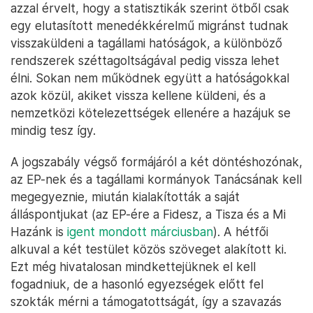
azzal érvelt, hogy a statisztikák szerint ötből csak
egy elutasított menedékkérelmű migránst tudnak
visszaküldeni a tagállami hatóságok, a különböző
rendszerek széttagoltságával pedig vissza lehet
élni. Sokan nem működnek együtt a hatóságokkal
azok közül, akiket vissza kellene küldeni, és a
nemzetközi kötelezettségek ellenére a hazájuk se
mindig tesz így.
A jogszabály végső formájáról a két döntéshozónak,
az EP-nek és a tagállami kormányok Tanácsának kell
megegyeznie, miután kialakították a saját
álláspontjukat (az EP-ére a Fidesz, a Tisza és a Mi
Hazánk is
igent mondott márciusban
). A hétfői
alkuval a két testület közös szöveget alakított ki.
Ezt még hivatalosan mindkettejüknek el kell
fogadniuk, de a hasonló egyezségek előtt fel
szokták mérni a támogatottságát, így a szavazás