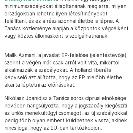
minimumszabályokat állapítanának meg arra, milyen
országokban lehetne ilyen létesítményeket
felállítani, és ez a rész azonnal életbe is lépne. A
Tanács közleménye alapján a központok végcélként
vagy köztes állomásként is szolgálhatnának.
Malik Azmani, a javaslat EP-felelőse (jelentéstevője)
szerint a végén már csak arról volt vita, mikortól
alkalmazzák a szabályokat. A holland liberális
képviselő azt állította, hogy az EP mielőbb életbe
akarta léptetni az előírásokat.
Nikólasz Joanídisz a Tanács soros ciprusi elnöksége
nevében hangsúlyozta, hogy a jogszabály kiegészíti
az uniós menekültügyi csomagot, az új szabályokkal
pedig több olyan embert küldhetnek vissza, akinek
nincs joga, hogy az EU-ban tartózkodjon.