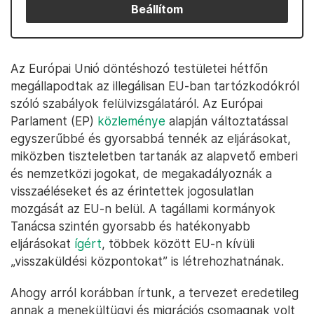
Beállítom
Az Európai Unió döntéshozó testületei hétfőn
megállapodtak az illegálisan EU-ban tartózkodókról
szóló szabályok felülvizsgálatáról. Az Európai
Parlament (EP)
közleménye
alapján változtatással
egyszerűbbé és gyorsabbá tennék az eljárásokat,
miközben tiszteletben tartanák az alapvető emberi
és nemzetközi jogokat, de megakadályoznák a
visszaéléseket és az érintettek jogosulatlan
mozgását az EU-n belül. A tagállami kormányok
Tanácsa szintén gyorsabb és hatékonyabb
eljárásokat
ígért
, többek között EU-n kívüli
„visszaküldési központokat” is létrehozhatnának.
Ahogy arról korábban írtunk, a tervezet eredetileg
annak a menekültügyi és migrációs csomagnak volt