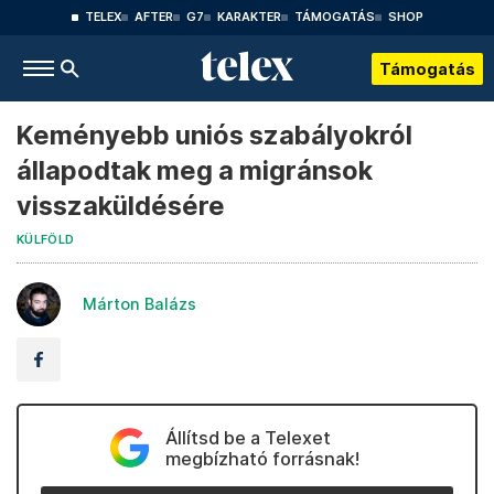
TELEX
AFTER
G7
KARAKTER
TÁMOGATÁS
SHOP
Támogatás
Keményebb uniós szabályokról
állapodtak meg a migránsok
visszaküldésére
KÜLFÖLD
Márton Balázs
Állítsd be a Telexet
megbízható forrásnak!