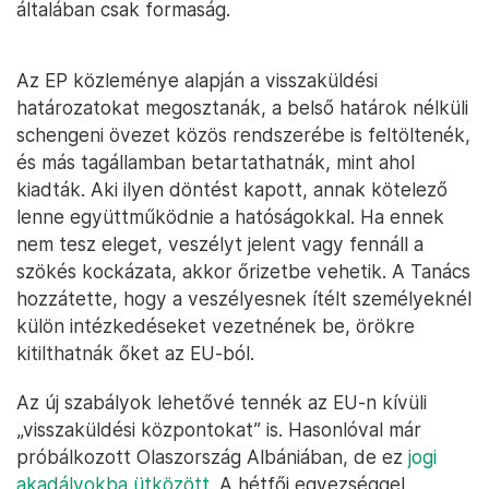
általában csak formaság.
Az EP közleménye alapján a visszaküldési
határozatokat megosztanák, a belső határok nélküli
schengeni övezet közös rendszerébe is feltöltenék,
és más tagállamban betartathatnák, mint ahol
kiadták. Aki ilyen döntést kapott, annak kötelező
lenne együttműködnie a hatóságokkal. Ha ennek
nem tesz eleget, veszélyt jelent vagy fennáll a
szökés kockázata, akkor őrizetbe vehetik. A Tanács
hozzátette, hogy a veszélyesnek ítélt személyeknél
külön intézkedéseket vezetnének be, örökre
kitilthatnák őket az EU-ból.
Az új szabályok lehetővé tennék az EU-n kívüli
„visszaküldési központokat” is. Hasonlóval már
próbálkozott Olaszország Albániában, de ez
jogi
akadályokba ütközött
. A hétfői egyezséggel