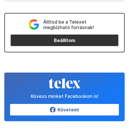
Állítsd be a Telexet
megbízható forrásnak!
Beállítom
Kövess minket Facebookon is!
Követem!