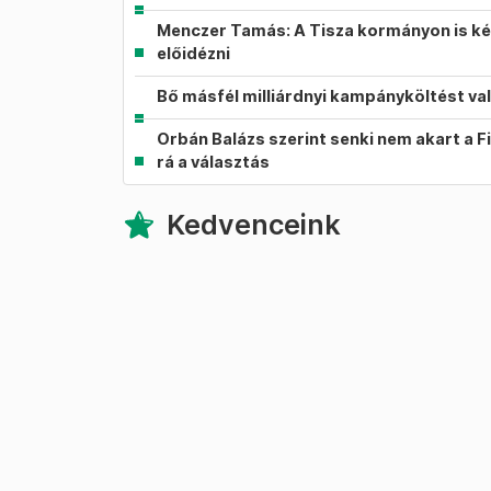
Menczer Tamás: A Tisza kormányon is ké
előidézni
Bő másfél milliárdnyi kampányköltést va
Orbán Balázs szerint senki nem akart a F
rá a választás
Kedvenceink