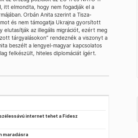
l, itt elmondta, hogy nem fogadják el a
májában. Orbán Anita szerint a Tisza-
mot és nem támogatja Ukrajna gyorsított
 elutasítják az illegális migrációt, ezért meg
rozott tárgyalásokon” rendeznék a viszonyt a
ita beszélt a lengyel-magyar kapcsolatos
ag felkészült, hiteles diplomáciát ígért.
szélessávú internet tehet a Fidesz
on maradásra