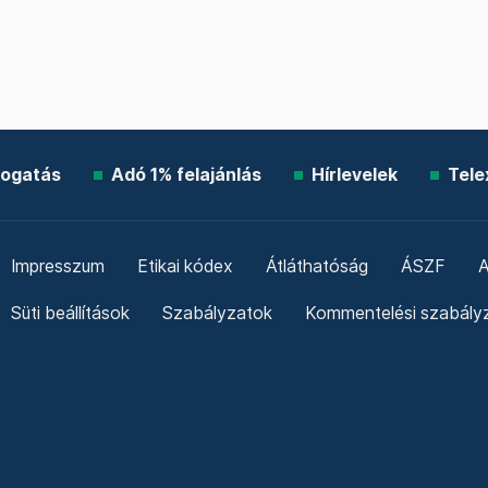
ogatás
Adó 1% felajánlás
Hírlevelek
Tele
Impresszum
Etikai kódex
Átláthatóság
ÁSZF
A
Süti beállítások
Szabályzatok
Kommentelési szabály