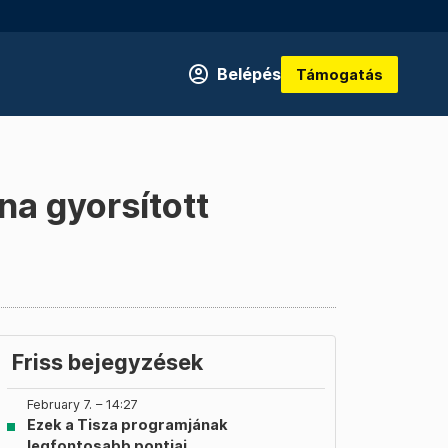
Belépés
Támogatás
na gyorsított
Friss bejegyzések
February 7. – 14:27
Ezek a Tisza programjának
legfontosabb pontjai