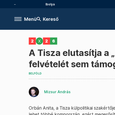
Ibolya
Menü
Kereső
A Tisza elutasítja a
felvételét sem támo
BELFÖLD
Mizsur András
Orbán Anita, a Tisza külpolitikai szakért
lehet többé kompország, ezért megerősíti