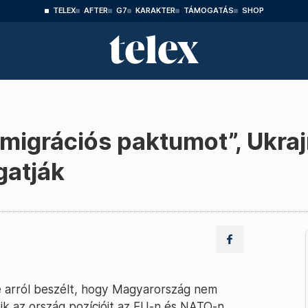
TELEX
AFTER
G7
KARAKTER
TÁMOGATÁS
SHOP
 „migrációs paktumot”, Ukraj
gatják
ője arról beszélt, hogy Magyarország nem
k az ország pozícióit az EU-n és NATO-n