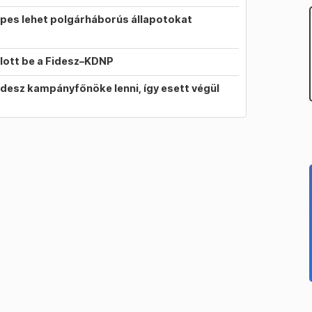
pes lehet polgárháborús állapotokat
llott be a Fidesz–KDNP
idesz kampányfőnöke lenni, így esett végül