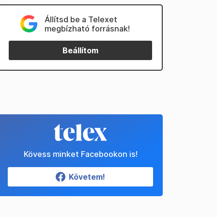
Állítsd be a Telexet
megbízható forrásnak!
Beállítom
Kövess minket Facebookon is!
Követem!