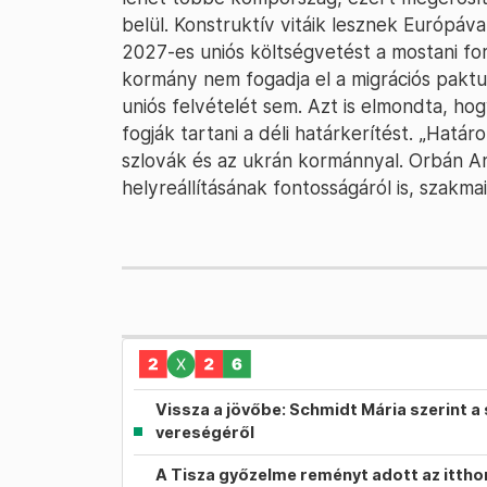
belül. Konstruktív vitáik lesznek Európáva
2027-es uniós költségvetést a mostani for
kormány nem fogadja el a migrációs paktu
uniós felvételét sem. Azt is elmondta, hogy
fogják tartani a déli határkerítést. „Hatá
szlovák és az ukrán kormánnyal. Orbán An
helyreállításának fontosságáról is, szakmail
Vissza a jövőbe: Schmidt Mária szerint a 
vereségéről
A Tisza győzelme reményt adott az itth