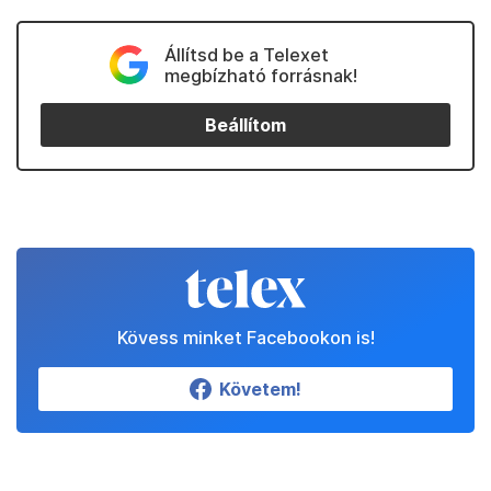
Állítsd be a Telexet
megbízható forrásnak!
Beállítom
Kövess minket Facebookon is!
Követem!