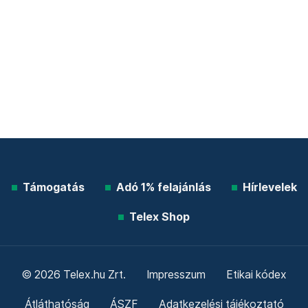
Támogatás
Adó 1% felajánlás
Hírlevelek
Telex Shop
© 2026 Telex.hu Zrt.
Impresszum
Etikai kódex
Átláthatóság
ÁSZF
Adatkezelési tájékoztató