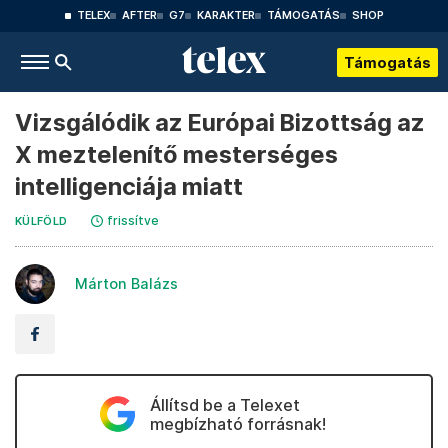
TELEX
AFTER
G7
KARAKTER
TÁMOGATÁS
SHOP
Támogatás
Vizsgálódik az Európai Bizottság az
X meztelenítő mesterséges
intelligenciája miatt
frissítve
KÜLFÖLD
Márton Balázs
Állítsd be a Telexet
megbízható forrásnak!