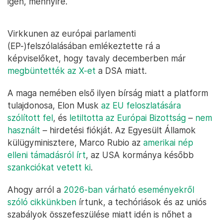
igen, mennyire.
Virkkunen az európai parlamenti
(EP-)felszólalásában emlékeztette rá a
képviselőket, hogy tavaly decemberben már
megbüntették az X-et
a DSA miatt.
A maga nemében első ilyen bírság miatt a platform
tulajdonosa, Elon Musk
az EU feloszlatására
szólított fel
, és
letiltotta az Európai Bizottság
–
nem
használt
– hirdetési fiókját. Az Egyesült Államok
külügyminisztere, Marco Rubio az
amerikai nép
elleni támadásról írt
, az USA kormánya később
szankciókat vetett ki
.
Ahogy arról a
2026-ban várható eseményekről
szóló cikkünkben
írtunk, a techóriások és az uniós
szabályok összefeszülése miatt idén is nőhet a