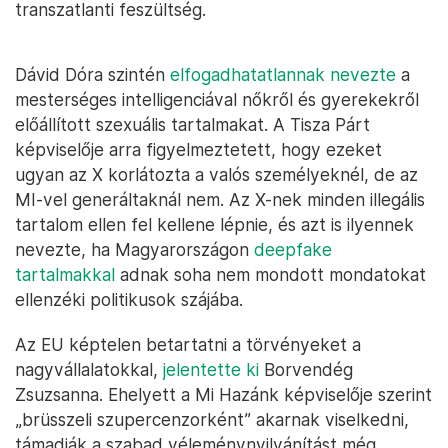
transzatlanti feszültség.
Dávid Dóra szintén
elfogadhatatlannak nevezte
a
mesterséges intelligenciával nőkről és gyerekekről
előállított szexuális tartalmakat. A Tisza Párt
képviselője arra figyelmeztetett, hogy ezeket
ugyan az X korlátozta a valós személyeknél, de az
MI-vel generáltaknál nem. Az X-nek minden illegális
tartalom ellen fel kellene lépnie, és azt is ilyennek
nevezte, ha Magyarországon
deepfake
tartalmakkal
adnak soha nem mondott mondatokat
ellenzéki politikusok szájába.
Az EU képtelen betartatni a törvényeket a
nagyvállalatokkal,
jelentette ki
Borvendég
Zsuzsanna. Ehelyett a Mi Hazánk képviselője szerint
„brüsszeli szupercenzorként” akarnak viselkedni,
támadják a szabad véleménynyilvánítást még