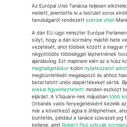
Az Európai Unió Tanácsa teljesen elkötele
mellett, jelentette ki a testület soros el
tanulságairól rendezett
szerdai vitán
Marie
A dán EU-ügyi miniszter Európai Parlame
súlyt, hogy a dán kormány másfél hete vet
vezetését, ahol többek között a magyar het
négyötödös többséggel léphetnének tová
ajánlásokig. Ezt majdnem eléri az a húsz 
meghallgatáskor
külön
nyilatkozatot adott
megbüntetését megalapozó és ahhoz hasonl
betartatott uniós alapértékeket sértik. B
sokkal figyelmeztetett
: minden eszközt be
eljárást. A VSquare-nek májusban
több ko
Orbánék valós fenyegetésként kezelik az
már a következő ágba is átléphetnek, a
büntetés, például a tanácsi szavazati jog
kellene, amit
Robert Fico szlovák kormány