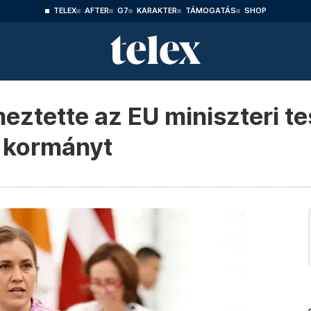
TELEX
AFTER
G7
KARAKTER
TÁMOGATÁS
SHOP
meztette az EU miniszteri t
 kormányt