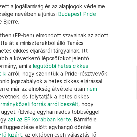
zett a jogállamiság és az alapjogok védelme
nöksége nevében a júniusi
Budapest Pride
 Bjerre.
ntben (EP-ben) elmondott szavainak az adott
te át a miniszterekből álló Tanács
es cikkes eljárásról tárgyalnak. Itt
bb a következő lépcsőfokot jelentő
kormány, ami a
legutóbbi hetes cikkes
 ki
arról, hogy szerintük a Pride-résztvevők
ó jogszabályok a hetes cikkes eljárással
jerre már az elnökség átvétele után
nem
vetnek, és folytatják a hetes cikkes
rmányközeli forrás arról beszélt
, hogy
 ügyet. (Elvileg egyharmados többséggel
hogy
azt az EP korábban kérte
. Bármiféle
 felfüggesztése előtt egyhangú döntés
fő kizárt
, az októberi cseh választás fő