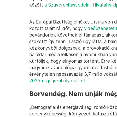
között
a Szuverenitásvédelmi Hivatal is k
Az Európai Bizottság elnöke, Ursula von 
között talált rá időt, hogy
videóüzenetet 
bevándorlók követnek el támadást, akkor
szokott” így tenni. László úgy látta, a bal
kézikönyvből dolgoznak, a provokációiknak
baloldali média lelkesen a nyomukban van, 
kürtöljék, hogy elnyomás történt. Erre ké
magyarok az ideológiai gyarmatosításból
érvénytelen népszavazás 3,7 millió voksá
2025-ös jogszabály mellett
.
Borvendég: Nem unják mé
„Demográfiai és energiaválság, romló köz
versenyképesség, környezeti katasztrófák