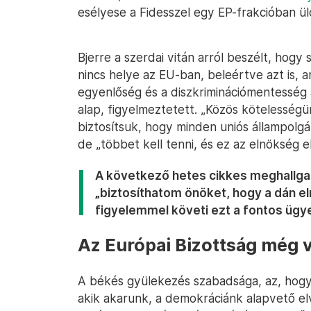
esélyese a Fidesszel egy EP-frakcióban ü
Bjerre a szerdai vitán arról beszélt, ho
nincs helye az EU-ban, beleértve azt is, am
egyenlőség és a diszkriminációmentesség 
alap, figyelmeztetett. „Közös kötelesség
biztosítsuk, hogy minden uniós állampolgá
de „többet kell tenni, és ez az elnökség e
A következő hetes cikkes meghallgat
„biztosíthatom önöket, hogy a dán e
figyelemmel követi ezt a fontos ügye
Az Európai Bizottság még v
A békés gyülekezés szabadsága, az, hogy 
akik akarunk, a demokráciánk alapvető elv