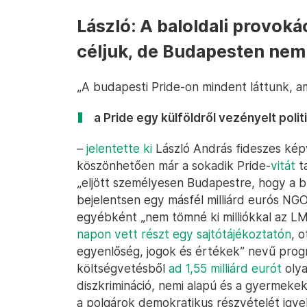
László: A baloldali provok
céljuk, de Budapesten nem 
„A budapesti Pride-on mindent láttunk, a
a Pride egy külföldről vezényelt polit
–
jelentette ki
László András fideszes képvi
köszönhetően már a sokadik Pride-
vitát
ta
„eljött személyesen Budapestre, hogy a 
bejelentsen egy másfél milliárd eurós NGO
egyébként „nem tömné ki milliókkal az LM
napon vett részt egy sajtótájékoztatón
, 
egyenlőség, jogok és értékek” nevű progr
költségvetésből
ad 1,55 milliárd eurót
olya
diszkrimináció, nemi alapú és a gyermekek
a polgárok demokratikus részvételét igye