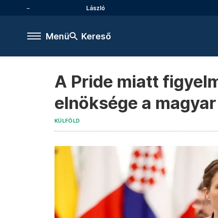
László
Menü
Kereső
A Pride miatt figyel
elnöksége a magyar
KÜLFÖLD