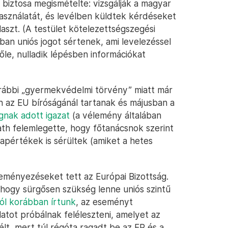
s biztosa megismételte: vizsgálják a magyar
használatát, és levélben küldtek kérdéseket
aszt. (A testület kötelezettségszegési
amban uniós jogot sértenek, ami levelezéssel
őle, nulladik lépésben információkat
orábbi „gyermekvédelmi törvény” miatt már
en az EU bíróságánál tartanak és májusban a
gnak adott igazat
(a vélemény általában
rath felemlegette, hogy főtanácsnok szerint
lapértékek is sérültek (amiket a hetes
ményezéseket tett az Európai Bizottság.
 hogy sürgősen szükség lenne uniós szintű
ról korábban írtunk
, az eseményt
slatot próbálnak feléleszteni, amelyet az
élt, mert túl régóta ragadt be az EP és a