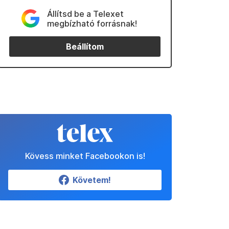
Állítsd be a Telexet
megbízható forrásnak!
Beállítom
Kövess minket Facebookon is!
Követem!