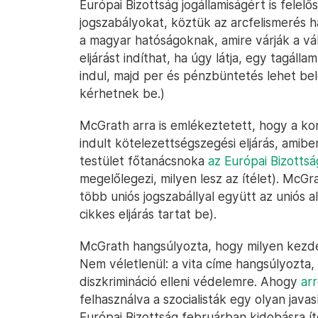
Európai Bizottság jogállamiságért is felelő
jogszabályokat, köztük az arcfelismerés 
a magyar hatóságoknak, amire várják a vál
eljárást indíthat, ha úgy látja, egy tagáll
indul, majd per és pénzbüntetés lehet bel
kérhetnek be.)
McGrath arra is emlékeztetett, hogy a k
indult kötelezettségszegési eljárás, amib
testület főtanácsnoka
az Európai Bizottsá
megelőlegezi, milyen lesz az ítélet). McG
több uniós jogszabállyal együtt az uniós a
cikkes eljárás tartat be).
McGrath hangsúlyozta, hogy milyen kezde
Nem véletlenül: a vita címe hangsúlyozta,
diszkrimináció elleni védelemre. Ahogy
ar
felhasználva a szocialisták egy olyan java
Európai Bizottság februárban kidobásra ít