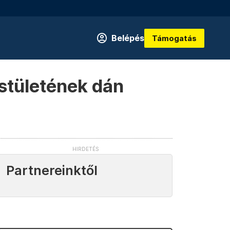
Belépés
Támogatás
estületének dán
Partnereinktől