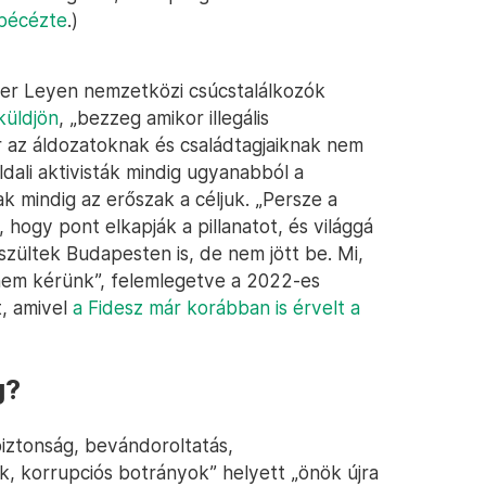
ipécézte
.)
der Leyen nemzetközi csúcstalálkozók
küldjön
, „bezzeg amikor illegális
 az áldozatoknak és családtagjaiknak nem
oldali aktivisták mindig ugyanabból a
 mindig az erőszak a céljuk. „Persze a
hogy pont elkapják a pillanatot, és világgá
szültek Budapesten is, de nem jött be. Mi,
 nem kérünk”, felemlegetve a 2022-es
t, amivel
a Fidesz már korábban is érvelt a
g?
biztonság, bevándoroltatás,
, korrupciós botrányok” helyett „önök újra