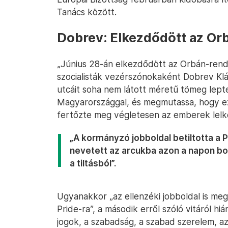
Tanács között.
Dobrev: Elkezdődött az Or
„Június 28-án elkezdődött az Orbán-rend
szocialisták vezérszónokaként Dobrev Kl
utcáit soha nem látott méretű tömeg lep
Magyarországgal, és megmutassa, hogy ez 
fertőzte meg végletesen az emberek lelké
„A kormányzó jobboldal betiltotta a 
nevetett az arcukba azon a napon bo
a tiltásból”.
Ugyanakkor „az ellenzéki jobboldal is me
Pride-ra”, a második erről szóló vitáról hi
jogok, a szabadság, a szabad szerelem, a