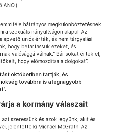
lő ANO.)
gy semmiféle hátrányos megkülönböztetésnek
i a szexuális irányultságon alapul. Az
alapvető uniós érték, és nem tárgyalási
ünk, hogy betartassuk ezeket, és
rnak valósággá válnak.” Bár sokat értek el,
ltökélt, hogy előmozdítsa a dolgokat”.
ást októberiben tartják, és
lnökség továbbra is a legnagyobb
t”.
árja a kormány válaszait
azt szeressünk és azok legyünk, akit és
ei, jelentette ki Michael McGrath. Az