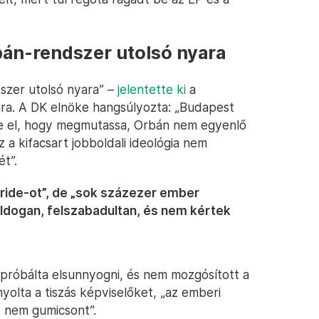
bán-rendszer utolsó nyara
szer utolsó nyara” –
jelentette ki
a
ára. A DK elnöke hangsúlyozta: „Budapest
te el, hogy megmutassa, Orbán nem egyenlő
a kifacsart jobboldali ideológia nem
t”.
Pride-ot”, de „sok százezer ember
ldogan, felszabadultan, és nem kértek
gpróbálta elsunnyogni, és nem mozgósított a
ányolta a tiszás képviselőket, „az emberi
z nem gumicsont”.