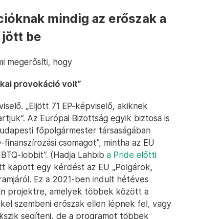
ációknak mindig az erőszak a
jött be
mi megerősíti, hogy
ikai provokáció volt”
selő. „Eljött 71 EP-képviselő, akiknek
rtjuk”. Az Európai Bizottság egyik biztosa is
budapesti főpolgármester társaságában
-finanszírozási csomagot”, mintha az EU
BTQ-lobbit”. (Hadja Lahbib
a Pride előtti
ott kapott egy kérdést az EU „Polgárok,
amjáról. Ez a 2021-ben indult hétéves
n projektre, amelyek többek között a
kel szembeni erőszak ellen lépnek fel, vagy
kszik segíteni, de a programot többek