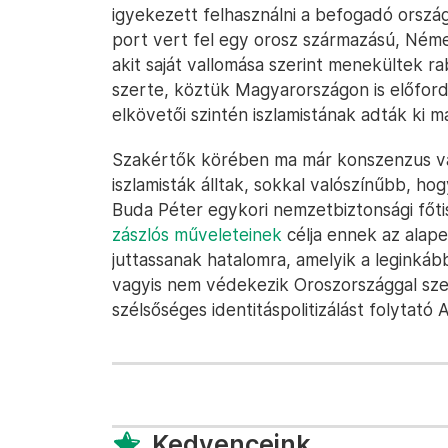
igyekezett felhasználni a befogadó ország
port vert fel egy orosz származású, Néme
akit saját vallomása szerint menekültek r
szerte, köztük Magyarországon is előfor
elkövetői szintén iszlamistának adták ki m
Szakértők körében ma már konszenzus va
iszlamisták álltak, sokkal valószínűbb, ho
Buda Péter egykori nemzetbiztonsági főti
zászlós műveleteinek
célja ennek az alap
juttassanak hatalomra, amelyik a leginkáb
vagyis nem védekezik Oroszországgal sz
szélsőséges identitáspolitizálást folytató 
Kedvenceink