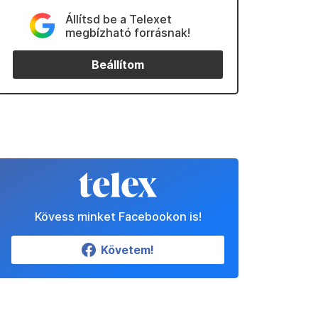
Állítsd be a Telexet
megbízható forrásnak!
Beállítom
Kövess minket Facebookon is!
Követem!