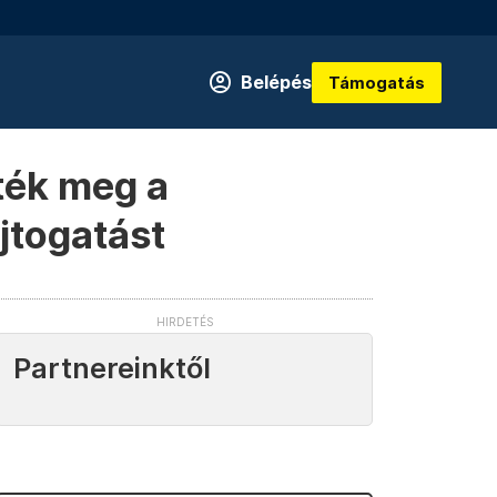
Belépés
Támogatás
ték meg a
jtogatást
Partnereinktől