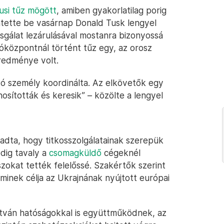
usi tűz mögött
, amiben gyakorlatilag porig
ntette be vasárnap Donald Tusk lengyel
izsgálat lezárulásával mostanra bizonyossá
óközpontnál történt tűz egy, az orosz
eredménye volt.
ó személy koordinálta. Az elkövetők egy
osították és keresik” – közölte a lengyel
gadta, hogy titkosszolgálatainak szerepük
dig tavaly a
csomagküldő
cégeknél
zokat tették felelőssé. Szakértők szerint
aminek célja az Ukrajnának nyújtott európai
litván hatóságokkal is együttműködnek, az