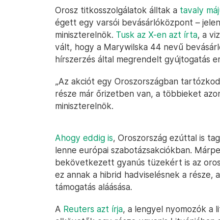
Orosz titkosszolgálatok álltak a
tavaly máj
égett egy varsói bevásárlóközpont – jele
miniszterelnök.
Tusk az X-en azt írta
, a v
vált, hogy a Marywilska 44 nevű bevásárl
hírszerzés által megrendelt gyújtogatás 
„Az akciót egy Oroszországban tartózkod
része már őrizetben van, a többieket azon
miniszterelnök.
Ahogy eddig is
, Oroszország ezúttal is ta
lenne európai szabotázsakciókban. Márpe
bekövetkezett gyanús tüzekért is az oros
ez annak a hibrid hadviselésnek a része, 
támogatás aláásása.
A
Reuters azt írja
, a lengyel nyomozók a 