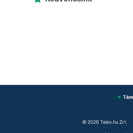
Tám
© 2026 Telex.hu Zrt.