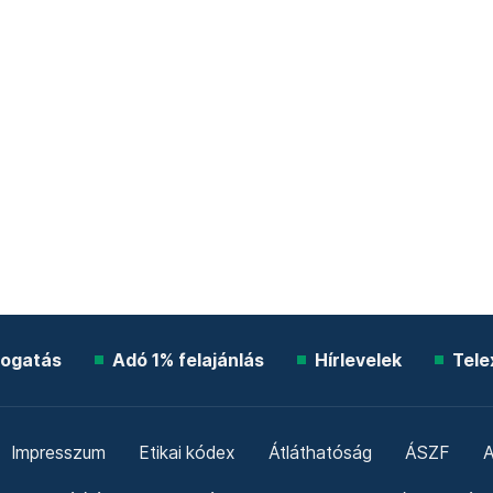
ogatás
Adó 1% felajánlás
Hírlevelek
Tele
Impresszum
Etikai kódex
Átláthatóság
ÁSZF
A