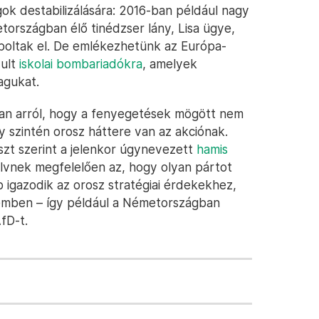
ok destabilizálására: 2016-ban például nagy
tországban élő tinédzser lány, Lisa ügye,
aboltak el. De emlékezhetünk az Európa-
dult
iskolai bombariadókra
, amelyek
agukat.
n arról, hogy a fenyegetések mögött nem
gy szintén orosz háttere van az akciónak.
szt szerint a jelenkor úgynevezett
hamis
elvnek megfelelően az, hogy olyan pártot
b igazodik az orosz stratégiai érdekekhez,
emben – így például a Németországban
AfD-t.