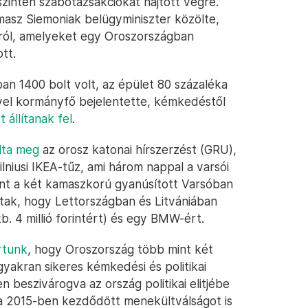
zintén szabotázsakciókat hajtott végre.
asz Siemoniak belügyminiszter közölte,
król, amelyeket egy Oroszországban
tt.
n 1400 bolt volt, az épület 80 százaléka
gyel kormányfő bejelentette, kémkedéstől
 állítanak fel
.
lta meg
az orosz katonai hírszerzést (GRU),
lniusi IKEA-tűz, ami három nappal a varsói
rint a két kamaszkorú gyanúsított Varsóban
dtak, hogy Lettországban és Litvániában
b. 4 millió forintért) és egy BMW-ért.
rtunk
, hogy Oroszország több mint két
gyakran sikeres kémkedési és politikai
 beszivárogva az ország politikai elitjébe
 a 2015-ben kezdődött menekültválságot is