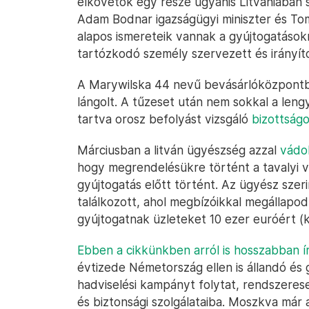
elkövetők egy része ugyanis Litvániában s
Adam Bodnar igazságügyi miniszter és Tom
alapos ismereteik vannak a gyújtogatáso
tartózkodó személy szervezett és irányíto
A Marywilska 44 nevű bevásárlóközpontba
lángolt. A tűzeset után nem sokkal a len
tartva orosz befolyást vizsgáló
bizottságot
Márciusban a litván ügyészség azzal
vádo
hogy megrendelésükre történt a tavalyi vi
gyújtogatás előtt történt. Az ügyész sze
találkozott, ahol megbízóikkal megállapo
gyújtogatnak üzleteket 10 ezer euróért (k
Ebben a cikkünkben arról is hosszabban í
évtizede Németország ellen is állandó és 
hadviselési kampányt folytat, rendszeresen
és biztonsági szolgálataiba. Moszkva már