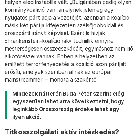
helyen elég instabillá vált. „Bulgáriában pedig olyan
kormánykoalíció van, amelynek jelenleg egy
nyugatos párt adja a vezetőjét, azonban a koalíció
másik két pártja kifejezetten szélsőjobboldali és
oroszpárti irányt képvisel. Ezért is hívják
»Frankenstein-koalíciónak« tudniillik ennyire
mesterségesen összeeszkábált, egymáshoz nem illő
alkotórészei vannak. Ebben a helyzetben az
említett terrorfenyegetés a koalíció azon pártjait
erősíti, amelyek szemben állnak az európai
mainstreammel” – mondta a szakértő.
Mindezek hátterén Buda Péter szerint elég
egyszerűen lehet arra következtetni, hogy
leginkább Oroszország érdeke lehet egy
ilyen akció.
Titkosszolgálati aktív intézkedés?