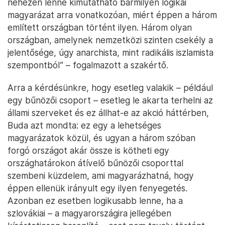
nehezen lenne kimutatható bármilyen logikai
magyarázat arra vonatkozóan, miért éppen a három
említett országban történt ilyen. Három olyan
országban, amelynek nemzetközi szinten csekély a
jelentősége, úgy anarchista, mint radikális iszlamista
szempontból” – fogalmazott a szakértő.
Arra a kérdésünkre, hogy esetleg valakik – például
egy bűnözői csoport – esetleg le akarta terhelni az
állami szerveket és ez állhat-e az akció háttérben,
Buda azt mondta: ez egy a lehetséges
magyarázatok közül, és ugyan a három szóban
forgó országot akár össze is kötheti egy
országhatárokon átívelő bűnözői csoporttal
szembeni küzdelem, ami magyarázhatná, hogy
éppen ellenük irányult egy ilyen fenyegetés.
Azonban ez esetben logikusabb lenne, ha a
szlovákiai – a magyarországira jellegében