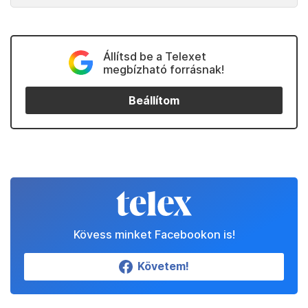
Állítsd be a Telexet
megbízható forrásnak!
Beállítom
Kövess minket Facebookon is!
Követem!