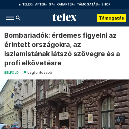
TELEX
AFTER
G7
KARAKTER
TÁMOGATÁS
SHOP
Támogatás
Bombariadók: érdemes figyelni az
érintett országokra, az
iszlamistának látszó szövegre és a
profi elkövetésre
Legfontosabb
BELFÖLD