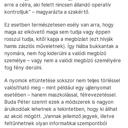
erre a célra, aki felett nincsen állandó operatív
kontrolljuk” – magyarázta a szakértő.
Ez esetben természetesen esély van arra, hogy
maga az elkövető maga sem tudja vagy éppen
rosszul tudja, kitől kapja a megbízást (ezt hívják
hamis zászlós műveletnek). Így hiába bukkantak a
nyomára, nem fog kiderülni a valódi megbízó
személye – vagy nem a valódi megbízó személyére
fog fény derülni.
A nyomok eltüntetése sokszor nem teljes törléssel
valósítható meg – mint például egy ujjlenyomat
esetében – hanem maszkolással, félrevezetéssel.
Buda Péter szerint ezek a módszerek is nagyon
árulkodóak lehetnek a tekintetben, hogy ki állhat
az akció mögött. „Vannak jellemző jegyek, illetve
feltűnhetnek olyan informatikai szempontból