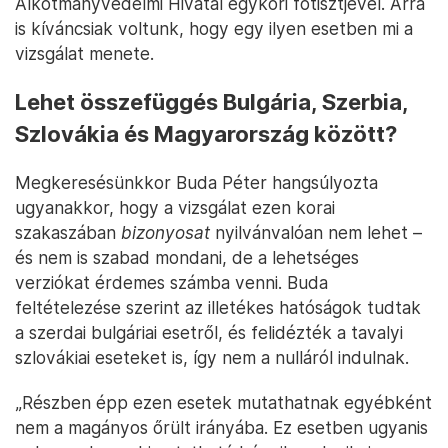
Alkotmányvédelmi Hivatal egykori főtisztjével. Arra
is kíváncsiak voltunk, hogy egy ilyen esetben mi a
vizsgálat menete.
Lehet összefüggés Bulgária, Szerbia,
Szlovákia és Magyarország között?
Megkeresésünkkor Buda Péter hangsúlyozta
ugyanakkor, hogy a vizsgálat ezen korai
szakaszában
bizonyosat
nyilvánvalóan nem lehet –
és nem is szabad mondani, de a lehetséges
verziókat érdemes számba venni. Buda
feltételezése szerint az illetékes hatóságok tudtak
a szerdai bulgáriai esetről, és felidézték a tavalyi
szlovákiai eseteket is, így nem a nulláról indulnak.
„Részben épp ezen esetek mutathatnak egyébként
nem a magányos őrült irányába. Ez esetben ugyanis