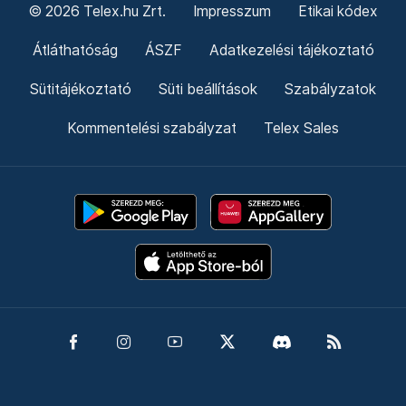
© 2026 Telex.hu Zrt.
Impresszum
Etikai kódex
Átláthatóság
ÁSZF
Adatkezelési tájékoztató
Sütitájékoztató
Süti beállítások
Szabályzatok
Kommentelési szabályzat
Telex Sales