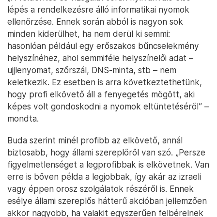
lépés a rendelkezésre álló informatikai nyomok
ellenőrzése. Ennek során abból is nagyon sok
minden kiderülhet, ha nem derül ki semmi:
hasonlóan például egy erőszakos bűncselekmény
helyszínéhez, ahol semmiféle helyszínelői adat –
ujjlenyomat, szőrszál, DNS-minta, stb – nem
keletkezik. Ez esetben is arra következtethetünk,
hogy profi elkövető áll a fenyegetés mögött, aki
képes volt gondoskodni a nyomok eltüntetéséről” –
mondta.
Buda szerint minél profibb az elkövető, annál
biztosabb, hogy állami szereplőről van szó. „Persze
figyelmetlenséget a legprofibbak is elkövetnek. Van
erre is bőven példa a legjobbak, így akár az izraeli
vagy éppen orosz szolgálatok részéről is. Ennek
esélye állami szereplős hátterű akcióban jellemzően
akkor nagyobb, ha valakit egyszerűen felbérelnek