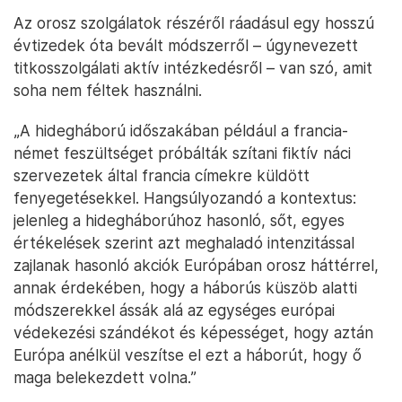
Az orosz szolgálatok részéről ráadásul egy hosszú
évtizedek óta bevált módszerről – úgynevezett
titkosszolgálati aktív intézkedésről – van szó, amit
soha nem féltek használni.
„A hidegháború időszakában például a francia-
német feszültséget próbálták szítani fiktív náci
szervezetek által francia címekre küldött
fenyegetésekkel. Hangsúlyozandó a kontextus:
jelenleg a hidegháborúhoz hasonló, sőt, egyes
értékelések szerint azt meghaladó intenzitással
zajlanak hasonló akciók Európában orosz háttérrel,
annak érdekében, hogy a háborús küszöb alatti
módszerekkel ássák alá az egységes európai
védekezési szándékot és képességet, hogy aztán
Európa anélkül veszítse el ezt a háborút, hogy ő
maga belekezdett volna.”