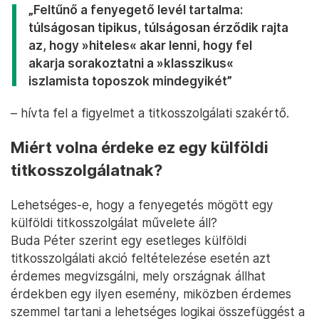
„Feltűnő a fenyegető levél tartalma:
túlságosan tipikus, túlságosan érződik rajta
az, hogy »hiteles« akar lenni, hogy fel
akarja sorakoztatni a »klasszikus«
iszlamista toposzok mindegyikét”
– hívta fel a figyelmet a titkosszolgálati szakértő.
Miért volna érdeke ez egy külföldi
titkosszolgálatnak?
Lehetséges-e, hogy a fenyegetés mögött egy
külföldi titkosszolgálat művelete áll?
Buda Péter szerint egy esetleges külföldi
titkosszolgálati akció feltételezése esetén azt
érdemes megvizsgálni, mely országnak állhat
érdekben egy ilyen esemény, miközben érdemes
szemmel tartani a lehetséges logikai összefüggést a