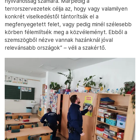
nyilvánosság számára. Márpedig a
terrorszervezetek célja az, hogy vagy valamilyen
konkrét viselkedéstől tántorítsák el a
megfenyegetett felet, vagy pedig minél szélesebb
körben félemlítsék meg a közvéleményt. Ebből a
szemszögből nézve vannak hazánknál jóval
relevánsabb országok” – véli a szakértő.