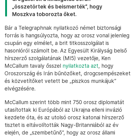
„összetörtek és beismerték”, hogy
Moszkva toborozta őket.
Bár a Telegraphnak nyilatkozó német biztonsági
forrás is hangsúlyozta, hogy az orosz vonal jelenleg
csupán egy elmélet, a brit titkosszolgálat is
hasonlóról számolt be. Az Egyesült Királyság belső
hírszerző szolgálatának (MI5) vezetője, Ken
McCallum tavaly ősszel
nyilatkozta azt
, hogy
Oroszország és Irán bűnözőket, drogcsempészeket
és közvetítőket vetett be „piszkos munkájuk”
elvégzésére.
McCallum szerint több mint 750 orosz diplomatát
utasítottak ki Európából az Ukrajna elleni invázió
kezdete óta, és az utolsó orosz katonai hírszerző
tisztet is eltávolították Nagy-Britanniából az év
elején, de „szembetűnő”, hogy az orosz állami