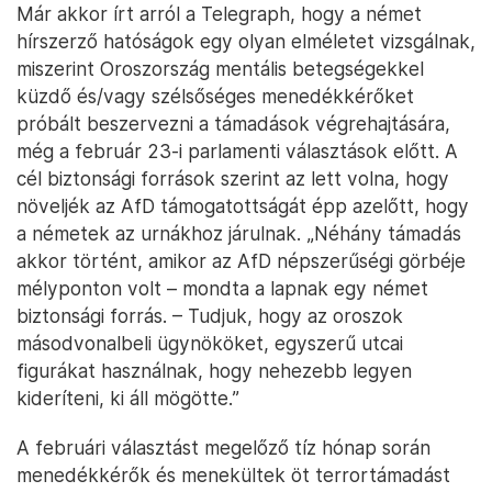
Már akkor írt arról a Telegraph, hogy a német
hírszerző hatóságok egy olyan elméletet vizsgálnak,
miszerint Oroszország mentális betegségekkel
küzdő és/vagy szélsőséges menedékkérőket
próbált beszervezni a támadások végrehajtására,
még a február 23-i parlamenti választások előtt. A
cél biztonsági források szerint az lett volna, hogy
növeljék az AfD támogatottságát épp azelőtt, hogy
a németek az urnákhoz járulnak. „Néhány támadás
akkor történt, amikor az AfD népszerűségi görbéje
mélyponton volt – mondta a lapnak egy német
biztonsági forrás. – Tudjuk, hogy az oroszok
másodvonalbeli ügynököket, egyszerű utcai
figurákat használnak, hogy nehezebb legyen
kideríteni, ki áll mögötte.”
A februári választást megelőző tíz hónap során
menedékkérők és menekültek öt terrortámadást