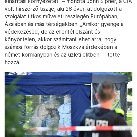
elhárítási környezetet” – mondta John Sipher, a CIA
volt hírszerző tisztje, aki 28 éven át dolgozott a
szolgálat titkos műveleti részlegén Európában,
Ázsiában és más térségekben. „Amikor gyenge a
védekezésed, de az ellenfél elszánt és
könyörtelen, akkor számítani lehet arra, hogy
számos forrás dolgozik Moszkva érdekében a
német kormányban és az üzleti elitben” – tette
hozzá.