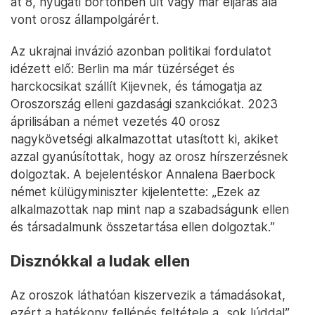
át 8, nyugati börtönben ült vagy már eljárás alá
vont orosz állampolgárért.
Az ukrajnai invázió azonban politikai fordulatot
idézett elő: Berlin ma már tüzérséget és
harckocsikat szállít Kijevnek, és támogatja az
Oroszország elleni gazdasági szankciókat. 2023
áprilisában a német vezetés 40 orosz
nagykövetségi alkalmazottat utasított ki, akiket
azzal gyanúsítottak, hogy az orosz hírszerzésnek
dolgoztak. A bejelentéskor Annalena Baerbock
német külügyminiszter kijelentette: „Ezek az
alkalmazottak nap mint nap a szabadságunk ellen
és társadalmunk összetartása ellen dolgoztak.”
Disznókkal a ludak ellen
Az oroszok láthatóan kiszervezik a támadásokat,
ezért a hatékony fellépés feltétele a „sok lúddal”