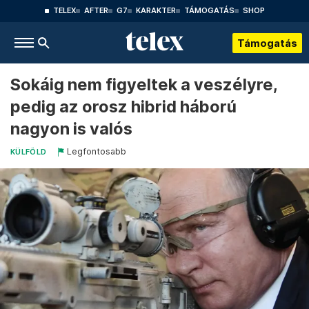
TELEX
AFTER
G7
KARAKTER
TÁMOGATÁS
SHOP
Támogatás
Sokáig nem figyeltek a veszélyre,
pedig az orosz hibrid háború
nagyon is valós
Legfontosabb
KÜLFÖLD