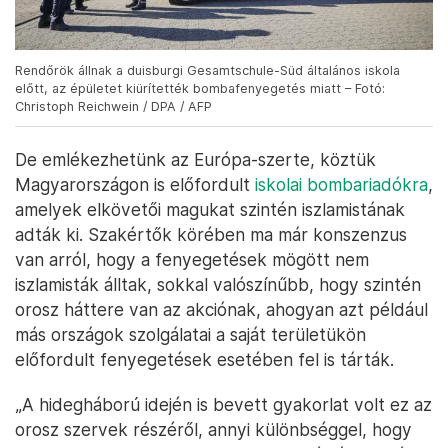
Rendőrök állnak a duisburgi Gesamtschule-Süd általános iskola
előtt, az épületet kiürítették bombafenyegetés miatt – Fotó:
Christoph Reichwein / DPA / AFP
De emlékezhetünk az Európa-szerte, köztük
Magyarországon is előfordult
iskolai bombariadókra
,
amelyek elkövetői magukat szintén iszlamistának
adták ki. Szakértők körében ma már konszenzus
van arról, hogy a fenyegetések mögött nem
iszlamisták álltak, sokkal valószínűbb, hogy szintén
orosz háttere van az akciónak, ahogyan azt például
más országok szolgálatai a saját területükön
előfordult fenyegetések esetében fel is tárták.
„A hidegháború idején is bevett gyakorlat volt ez az
orosz szervek részéről, annyi különbséggel, hogy