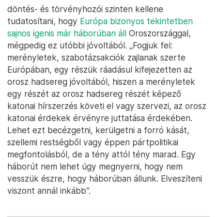
döntés- és törvényhozói szinten kellene
tudatosítani, hogy
Európa bizonyos tekintetben
sajnos igenis már háborúban áll
Oroszországgal,
mégpedig ez utóbbi jóvoltából. „Fogjuk fel:
merényletek, szabotázsakciók zajlanak szerte
Európában, egy részük ráadásul kifejezetten az
orosz hadsereg jóvoltából, hiszen a merényletek
egy részét az orosz hadsereg részét képező
katonai hírszerzés követi el vagy szervezi, az orosz
katonai érdekek érvényre juttatása érdekében.
Lehet ezt becézgetni, kerülgetni a forró kását,
szellemi restségből vagy éppen pártpolitikai
megfontolásból, de a tény attól tény marad. Egy
háborút nem lehet úgy megnyerni, hogy nem
vesszük észre, hogy háborúban állunk. Elveszíteni
viszont annál inkább”.