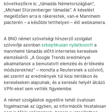
következőkre is: „támadás Németországban”,
„Michael Stürzenberger támadás”. A késelést
megelőzően arra is rákerestek, van-e Mannheim
piacterén – a későbbi tetthelyen – élő webkamera.
A BND német szövetségi hírszerző szolgálat
szóvivője azonban
szkeptikusan nyilatkozott
a
mannheimi támadás előtti internetes keresések
elemzéséről. „A Google Trends eredményei
alkalmatlanok a bemutatott elemzési és értékelési
módszerekhez” – mondta a Reutersnek a szóvivő,
aki szerint az eredmények túl kicsi mintákon és
kereséseken alapulnak, és a keresés helyét álcázó
VPN-eket sem vették figyelembe.
A német szolgálatok egyelőre tehát óvatosan
fogalmaznak az ügyben, az információk hivatalosan