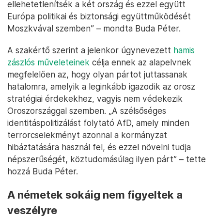
ellehetetlenítsék a két ország és ezzel együtt
Európa politikai és biztonsági együttműködését
Moszkvával szemben” – mondta Buda Péter.
A szakértő szerint a jelenkor úgynevezett
hamis
zászlós műveleteinek
célja ennek az alapelvnek
megfelelően az, hogy olyan pártot juttassanak
hatalomra, amelyik a leginkább igazodik az orosz
stratégiai érdekekhez, vagyis nem védekezik
Oroszországgal szemben. „A szélsőséges
identitáspolitizálást folytató AfD, amely minden
terrorcselekményt azonnal a kormányzat
hibáztatására használ fel, és ezzel növelni tudja
népszerűségét, köztudomásúlag ilyen párt” – tette
hozzá Buda Péter.
A németek sokáig nem figyeltek a
veszélyre