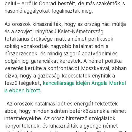
belül – erről is Conrad beszélt, de más szakértők is
hasonló aggályokat fogalmaztak meg.
Az oroszok kihasználták, hogy az ország náci múltja
és a szovjet irányítású Kelet-Németország
totalitárius öröksége miatt a német politikusok
sokáig vonakodtak nagyobb hatalmat adni a
hírszerzésnek, és mindig szigorú adatvédelmi és
polgári jogi garanciákat kerestek. A német politikai
vezetés kerülte a konfrontációt Moszkvával, abban
bízva, hogy a gazdasági kapcsolatok enyhítik a
feszültségeket,
kancellársága idején Angela Merkel
is ebben bízott
.
„Az oroszok hatalmas időt és energiát fektettek
abba, hogy minden szinten beférkőzzenek a német
intézményekbe. Az orosz hírszerző szolgálatok
könyörtelenek, és kihasználták a gyenge német