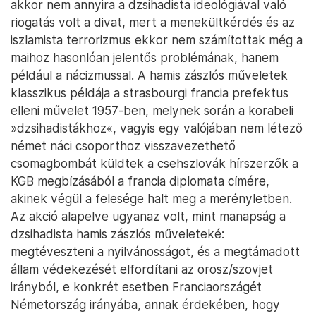
akkor nem annyira a dzsihadista ideológiával való
riogatás volt a divat, mert a menekültkérdés és az
iszlamista terrorizmus ekkor nem számítottak még a
maihoz hasonlóan jelentős problémának, hanem
például a nácizmussal. A hamis zászlós műveletek
klasszikus példája a strasbourgi francia prefektus
elleni művelet 1957-ben, melynek során a korabeli
»dzsihadistákhoz«, vagyis egy valójában nem létező
német náci csoporthoz visszavezethető
csomagbombát küldtek a csehszlovák hírszerzők a
KGB megbízásából a francia diplomata címére,
akinek végül a felesége halt meg a merényletben.
Az akció alapelve ugyanaz volt, mint manapság a
dzsihadista hamis zászlós műveleteké:
megtéveszteni a nyilvánosságot, és a megtámadott
állam védekezését elfordítani az orosz/szovjet
irányból, e konkrét esetben Franciaországét
Németország irányába, annak érdekében, hogy