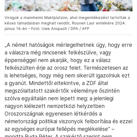
Virágok a mannheimi Maktplatzon, ahol megemlékezést tartottak a
késes támadásban meghalt rendőr, Rouven Laur emlékére 2024.
június 14-én – Fotó: Uwe Anspach / DPA / AFP
„A német hatóságok mérlegelhetnek úgy, hogy erre
a válaszra még nincsenek felkészülve, vagy
éppenséggel nem akarják, hogy ez a válasz
felkészülten érje az orosz felet. Természetesen az
is lehetséges, hogy még nem sikerült igazolniuk ezt
a gyanút. Mindettől eltekintve, a ZDF által
megszólaltatott szakértők véleménye őszintén
szólva egyáltalán nem lepett meg: a jelenlegi
nagyon kiélezett nemzetközi helyzetben
Oroszországnak egyenesen létkérdés a
németországi politikai viszonyok felborítása és ezzel
az egységes európai fellépés meglékelése” –
mondta Buda Péter. A szakértő szerint nem