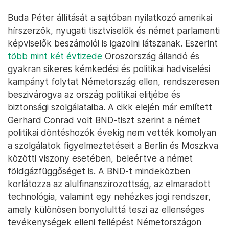
Buda Péter állítását a sajtóban nyilatkozó amerikai
hírszerzők, nyugati tisztviselők és német parlamenti
képviselők beszámolói is igazolni látszanak. Eszerint
több mint két évtizede
Oroszország állandó és
gyakran sikeres kémkedési és politikai hadviselési
kampányt folytat Németország ellen, rendszeresen
beszivárogva az ország politikai elitjébe és
biztonsági szolgálataiba. A cikk elején már említett
Gerhard Conrad volt BND-tiszt szerint a német
politikai döntéshozók évekig nem vették komolyan
a szolgálatok figyelmeztetéseit a Berlin és Moszkva
közötti viszony esetében, beleértve a német
földgázfüggőséget is. A BND-t mindeközben
korlátozza az alulfinanszírozottság, az elmaradott
technológia, valamint egy nehézkes jogi rendszer,
amely különösen bonyolulttá teszi az ellenséges
tevékenységek elleni fellépést Németországon