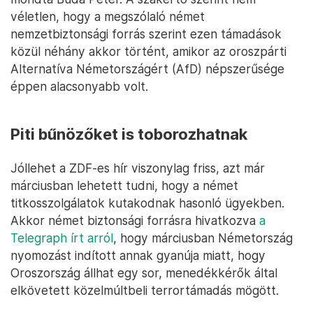
véletlen, hogy a megszólaló német
nemzetbiztonsági forrás szerint ezen támadások
közül néhány akkor történt, amikor az oroszpárti
Alternatíva Németországért (AfD) népszerűsége
éppen alacsonyabb volt.
Piti bűnözőket is toborozhatnak
Jóllehet a ZDF-es hír viszonylag friss, azt már
márciusban lehetett tudni, hogy a német
titkosszolgálatok kutakodnak hasonló ügyekben.
Akkor német biztonsági forrásra hivatkozva
a
Telegraph írt arról
, hogy márciusban Németország
nyomozást indított annak gyanúja miatt, hogy
Oroszország állhat egy sor, menedékkérők által
elkövetett közelmúltbeli terrortámadás mögött.