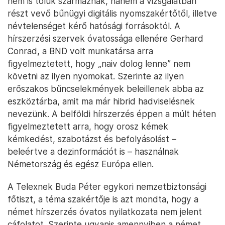
nem is tőlük származnak, hanem a vizsgálatban
részt vevő bűnügyi digitális nyomszakértőtől, illetve
névtelenséget kérő hatósági forrásoktól. A
hírszerzési szervek óvatossága ellenére Gerhard
Conrad, a BND volt munkatársa arra
figyelmeztetett, hogy „naiv dolog lenne” nem
követni az ilyen nyomokat. Szerinte az ilyen
erőszakos bűncselekmények beleillenek abba az
eszköztárba, amit ma már hibrid hadviselésnek
nevezünk. A belföldi hírszerzés éppen a múlt héten
figyelmeztetett arra, hogy orosz kémek
kémkedést, szabotázst és befolyásolást –
beleértve a dezinformációt is – használnak
Németország és egész Európa ellen.
A Telexnek Buda Péter egykori nemzetbiztonsági
főtiszt, a téma szakértője is azt mondta, hogy a
német hírszerzés óvatos nyilatkozata nem jelent
cáfolatot. Szerinte ugyanis amennyiben a német