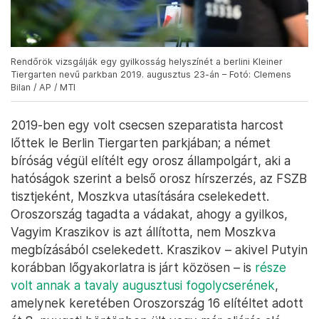
Rendőrök vizsgálják egy gyilkosság helyszínét a berlini Kleiner
Tiergarten nevű parkban 2019. augusztus 23-án – Fotó: Clemens
Bilan / AP / MTI
2019-ben egy volt csecsen szeparatista harcost
lőttek le Berlin Tiergarten parkjában; a német
bíróság végül elítélt egy orosz állampolgárt, aki a
hatóságok szerint a belső orosz hírszerzés, az FSZB
tisztjeként, Moszkva utasítására cselekedett.
Oroszország tagadta a vádakat, ahogy a gyilkos,
Vagyim Kraszikov is azt állította, nem Moszkva
megbízásából cselekedett. Kraszikov – akivel Putyin
korábban lőgyakorlatra is járt közösen – is
része
volt annak a tavaly augusztusi fogolycserének
,
amelynek keretében Oroszország 16 elítéltet adott