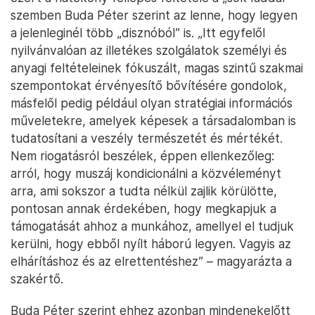
szemben Buda Péter szerint az lenne, hogy legyen
a jelenleginél több „disznóból” is. „Itt egyfelől
nyilvánvalóan az illetékes szolgálatok személyi és
anyagi feltételeinek fókuszált, magas szintű szakmai
szempontokat érvényesítő bővítésére gondolok,
másfelől pedig például olyan stratégiai információs
műveletekre, amelyek képesek a társadalomban is
tudatosítani a veszély természetét és mértékét.
Nem riogatásról beszélek, éppen ellenkezőleg:
arról, hogy muszáj kondicionálni a közvéleményt
arra, ami sokszor a tudta nélkül zajlik körülötte,
pontosan annak érdekében, hogy megkapjuk a
támogatását ahhoz a munkához, amellyel el tudjuk
kerülni, hogy ebből nyílt háború legyen. Vagyis az
elhárításhoz és az elrettentéshez” – magyarázta a
szakértő.
Buda Péter szerint ehhez azonban mindenekelőtt