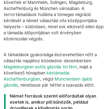
követtek el Mannheim, Solingen, Magdeburg,
Aschaffenburg és München városában. A
terrortámadások hulláma a tömeges migráció
kérdését a német választási vita középpontjába
helyezte – különösen, mivel sok elkövető ellen épp
a támadás időpontjában volt érvényben
kitoloncolási végzés.
A támadások gyakorisága észrevehetően nőtt a
választás napjához közeledve: decemberben
Magdeburgban autós gázolás történt
, majd a
következő hónapban
késtámadás
Aschaffenburgban
, végül
Münchenben újabb
gázolás
, mindössze pár héttel a szavazás előtt.
Német források szerint előfordultak olyan
esetek is, amikor piti bűnözők, például
drogdílerek a kihallgatás során