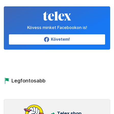
Kövess minket Facebookon is!
Követem!
Legfontosabb
Telex shop