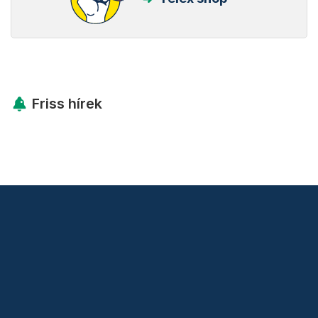
Friss hírek
Támogatás
Adó 1% felajánlás
Hírlevelek
Telex Shop