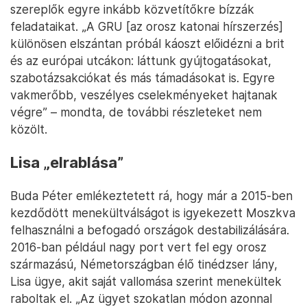
szereplők egyre inkább közvetítőkre bízzák
feladataikat. „A GRU [az orosz katonai hírszerzés]
különösen elszántan próbál káoszt előidézni a brit
és az európai utcákon: láttunk gyújtogatásokat,
szabotázsakciókat és más támadásokat is. Egyre
vakmerőbb, veszélyes cselekményeket hajtanak
végre” – mondta, de további részleteket nem
közölt.
Lisa „elrablása”
Buda Péter emlékeztetett rá, hogy már a 2015-ben
kezdődött menekültválságot is igyekezett Moszkva
felhasználni a befogadó országok destabilizálására.
2016-ban például nagy port vert fel egy orosz
származású, Németországban élő tinédzser lány,
Lisa ügye, akit saját vallomása szerint menekültek
raboltak el. „Az ügyet szokatlan módon azonnal