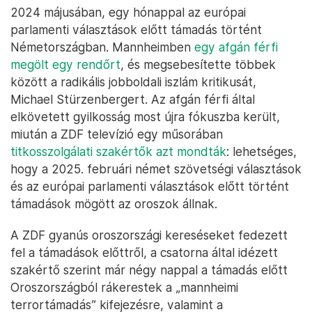
2024 májusában, egy hónappal az európai
parlamenti választások előtt támadás történt
Németországban. Mannheimben
egy afgán férfi
megölt egy rendőrt
, és megsebesítette többek
között a radikális jobboldali iszlám kritikusát,
Michael Stürzenbergert. Az afgán férfi által
elkövetett gyilkosság most újra fókuszba került,
miután a ZDF televízió egy műsorában
titkosszolgálati szakértők azt mondták
: lehetséges,
hogy a 2025. februári német szövetségi választások
és az európai parlamenti választások előtt történt
támadások mögött az oroszok állnak.
A ZDF gyanús oroszországi kereséseket fedezett
fel a támadások előttről, a csatorna által idézett
szakértő szerint már négy nappal a támadás előtt
Oroszországból rákerestek a „mannheimi
terrortámadás” kifejezésre, valamint a