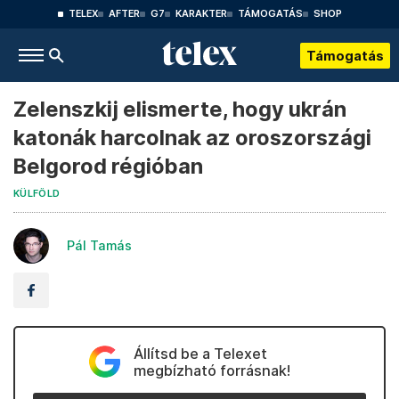
TELEX
AFTER
G7
KARAKTER
TÁMOGATÁS
SHOP
Támogatás
Zelenszkij elismerte, hogy ukrán
katonák harcolnak az oroszországi
Belgorod régióban
KÜLFÖLD
Pál Tamás
Állítsd be a Telexet
megbízható forrásnak!