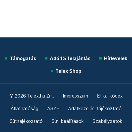
Támogatás
Adó 1% felajánlás
Hírlevelek
Telex Shop
© 2026 Telex.hu Zrt.
Impresszum
Etikai kódex
Átláthatóság
ÁSZF
Adatkezelési tájékoztató
Sütitájékoztató
Süti beállítások
Szabályzatok