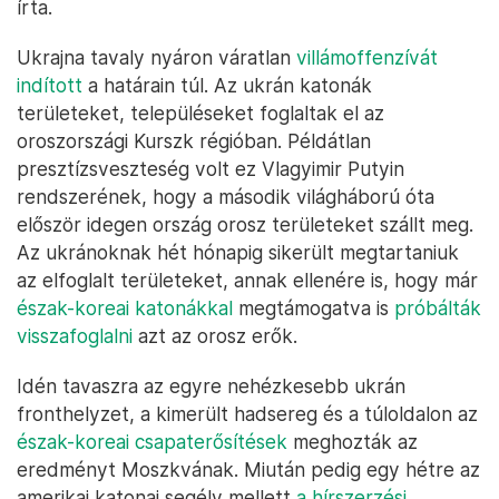
írta.
Ukrajna tavaly nyáron váratlan
villámoffenzívát
indított
a határain túl. Az ukrán katonák
területeket, településeket foglaltak el az
oroszországi Kurszk régióban. Példátlan
presztízsveszteség volt ez Vlagyimir Putyin
rendszerének, hogy a második világháború óta
először idegen ország orosz területeket szállt meg.
Az ukránoknak hét hónapig sikerült megtartaniuk
az elfoglalt területeket, annak ellenére is, hogy már
észak-koreai katonákkal
megtámogatva is
próbálták
visszafoglalni
azt az orosz erők.
Idén tavaszra az egyre nehézkesebb ukrán
fronthelyzet, a kimerült hadsereg és a túloldalon az
észak-koreai csapaterősítések
meghozták az
eredményt Moszkvának. Miután pedig egy hétre az
amerikai katonai segély mellett
a hírszerzési