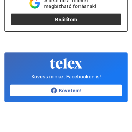
Állítsd be a Telexet
megbízható forrásnak!
Beállítom
Kövess minket Facebookon is!
Követem!