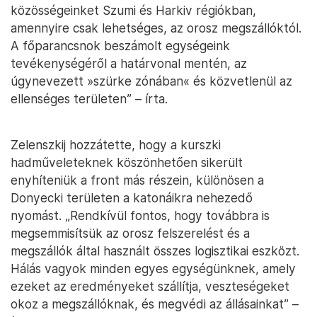
közösségeinket Szumi és Harkiv régiókban,
amennyire csak lehetséges, az orosz megszállóktól.
A főparancsnok beszámolt egységeink
tevékenységéről a határvonal mentén, az
úgynevezett »szürke zónában« és közvetlenül az
ellenséges területen” – írta.
Zelenszkij hozzátette, hogy a kurszki
hadműveleteknek köszönhetően sikerült
enyhíteniük a front más részein, különösen a
Donyecki területen a katonáikra nehezedő
nyomást. „Rendkívül fontos, hogy továbbra is
megsemmisítsük az orosz felszerelést és a
megszállók által használt összes logisztikai eszközt.
Hálás vagyok minden egyes egységünknek, amely
ezeket az eredményeket szállítja, veszteségeket
okoz a megszállóknak, és megvédi az állásainkat” –