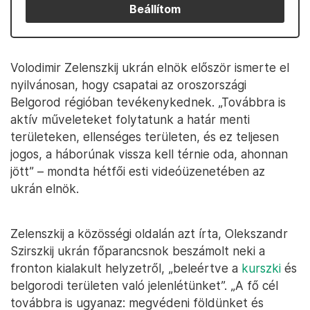
Beállítom
Volodimir Zelenszkij ukrán elnök először ismerte el
nyilvánosan, hogy csapatai az oroszországi
Belgorod régióban tevékenykednek. „Továbbra is
aktív műveleteket folytatunk a határ menti
területeken, ellenséges területen, és ez teljesen
jogos, a háborúnak vissza kell térnie oda, ahonnan
jött” – mondta hétfői esti videóüzenetében az
ukrán elnök.
Zelenszkij a közösségi oldalán azt írta, Olekszandr
Szirszkij ukrán főparancsnok beszámolt neki a
fronton kialakult helyzetről, „beleértve a
kurszki
és
belgorodi területen való jelenlétünket”. „A fő cél
továbbra is ugyanaz: megvédeni földünket és