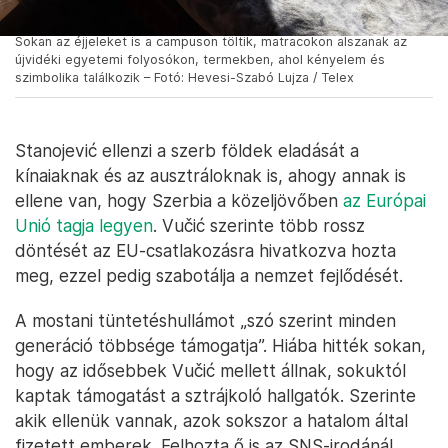
Sokan az éjjeleket is a campuson töltik, matracokon alszanak az
újvidéki egyetemi folyosókon, termekben, ahol kényelem és
szimbolika találkozik – Fotó: Hevesi-Szabó Lujza / Telex
Stanojević ellenzi a szerb földek eladását a
kínaiaknak és az ausztráloknak is, ahogy annak is
ellene van, hogy Szerbia a közeljövőben
az Európai
Unió tagja legyen
. Vučić szerinte több rossz
döntését az EU-csatlakozásra hivatkozva hozta
meg, ezzel pedig szabotálja a nemzet fejlődését.
A mostani tüntetéshullámot „szó szerint minden
generáció többsége támogatja”. Hiába hitték sokan,
hogy az idősebbek Vučić mellett állnak, sokuktól
kaptak támogatást a sztrájkoló hallgatók. Szerinte
akik ellenük vannak, azok sokszor a hatalom által
fizetett emberek. Felhozta ő is az SNS-irodánál