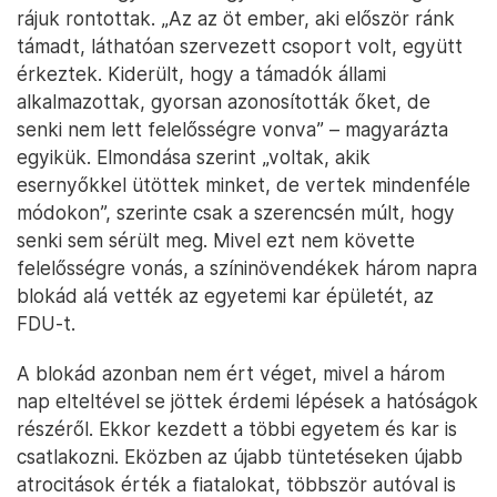
Egyetemisták és támogatóik gyülekeznek Novi Beogradban,
készülve az indulásra Újvidékre – Fotó: Hevesi-Szabó Lujza / Telex
A kezdetekről azt mondták a képzős hallgatók,
hogy hónapokkal ezelőtt, november 22.
magasságában az újvidéki omlás miatt tüntettek,
elzártak negyedórára egy utat, és ekkor idegenek
rájuk rontottak. „Az az öt ember, aki először ránk
támadt, láthatóan szervezett csoport volt, együtt
érkeztek. Kiderült, hogy a támadók állami
alkalmazottak, gyorsan azonosították őket, de
senki nem lett felelősségre vonva” – magyarázta
egyikük. Elmondása szerint „voltak, akik
esernyőkkel ütöttek minket, de vertek mindenféle