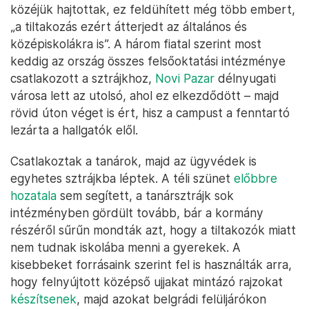
módokon”, szerinte csak a szerencsén múlt, hogy
senki sem sérült meg. Mivel ezt nem követte
felelősségre vonás, a színinövendékek három napra
blokád alá vették az egyetemi kar épületét, az
FDU-t.
A blokád azonban nem ért véget, mivel a három
nap elteltével se jöttek érdemi lépések a hatóságok
részéről. Ekkor kezdett a többi egyetem és kar is
csatlakozni. Eközben az újabb tüntetéseken újabb
atrocitások érték a fiatalokat, többször autóval is
közéjük hajtottak, ez feldühített még több embert,
„a tiltakozás ezért átterjedt az általános és
középiskolákra is”. A három fiatal szerint most
keddig az ország összes felsőoktatási intézménye
csatlakozott a sztrájkhoz,
Novi Pazar
délnyugati
városa lett az utolsó, ahol ez elkezdődött – majd
rövid úton véget is ért, hisz a campust a fenntartó