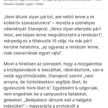
Hevesi-Szabó Lujza / Telex
„Nem látunk olyan pártot, ami méltó lenne a mi
kollektív szavazatunkra” – mondta a személyes
véleményét Stanojević. „Nincs olyan ellenzéki párt
most, ami képes lenne megváltoztatni a rendszert”,
márpedig ez a tiltakozók fő célja. Ha más párt
kerülne hatalomra, „az ugyanaz a rendszer lenne,
csak csavarnának egyet rajta”.
Mivel a hírekben az szerepelt, hogy a mozgalomba
a középiskolások is beszálltak, rákérdeztünk, van-e
velük együttműködés. Stanojević szerint „nem
annyira, de tüntetésekkor segítjük őket, és
igyekszünk hívni őket is”. Egyébként is szigorúak,
nem engednek be a campusokra fiatalokat,
gimiseket. „Belépéskor látnunk kell a hallgatói
indexüket” – magyarázta a protokollt a