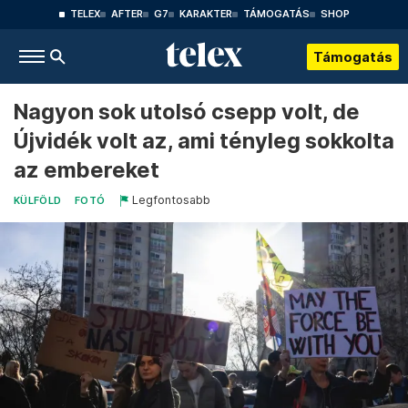
TELEX
AFTER
G7
KARAKTER
TÁMOGATÁS
SHOP
Támogatás
Nagyon sok utolsó csepp volt, de
Újvidék volt az, ami tényleg sokkolta
az embereket
Legfontosabb
KÜLFÖLD
FOTÓ