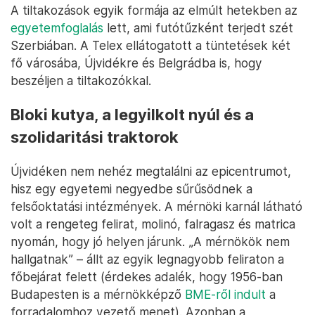
A tiltakozások egyik formája az elmúlt hetekben az
egyetemfoglalás
lett, ami futótűzként terjedt szét
Szerbiában. A Telex ellátogatott a tüntetések két
fő városába, Újvidékre és Belgrádba is, hogy
beszéljen a tiltakozókkal.
Bloki kutya, a legyilkolt nyúl és a
szolidaritási traktorok
Újvidéken nem nehéz megtalálni az epicentrumot,
hisz egy egyetemi negyedbe sűrűsödnek a
felsőoktatási intézmények. A mérnöki karnál látható
volt a rengeteg felirat, molinó, falragasz és matrica
nyomán, hogy jó helyen járunk. „A mérnökök nem
hallgatnak” – állt az egyik legnagyobb feliraton a
főbejárat felett (érdekes adalék, hogy 1956-ban
Budapesten is a mérnökképző
BME-ről indult
a
forradalomhoz vezető menet). Azonban a