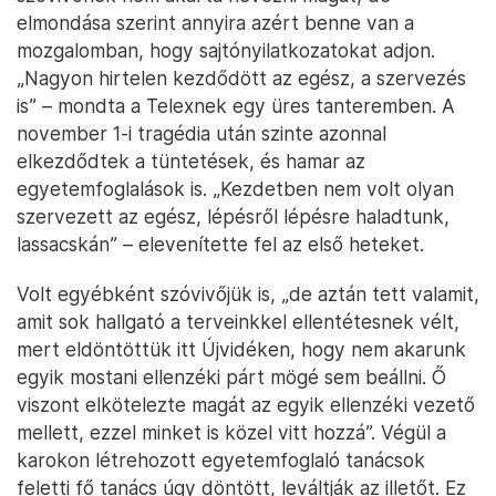
elmondása szerint annyira azért benne van a
mozgalomban, hogy sajtónyilatkozatokat adjon.
„Nagyon hirtelen kezdődött az egész, a szervezés
is” – mondta a Telexnek egy üres tanteremben. A
november 1-i tragédia után szinte azonnal
elkezdődtek a tüntetések, és hamar az
egyetemfoglalások is. „Kezdetben nem volt olyan
szervezett az egész, lépésről lépésre haladtunk,
lassacskán” – elevenítette fel az első heteket.
Volt egyébként szóvivőjük is, „de aztán tett valamit,
amit sok hallgató a terveinkkel ellentétesnek vélt,
mert eldöntöttük itt Újvidéken, hogy nem akarunk
egyik mostani ellenzéki párt mögé sem beállni. Ő
viszont elkötelezte magát az egyik ellenzéki vezető
mellett, ezzel minket is közel vitt hozzá”. Végül a
karokon létrehozott egyetemfoglaló tanácsok
feletti fő tanács úgy döntött, leváltják az illetőt. Ez