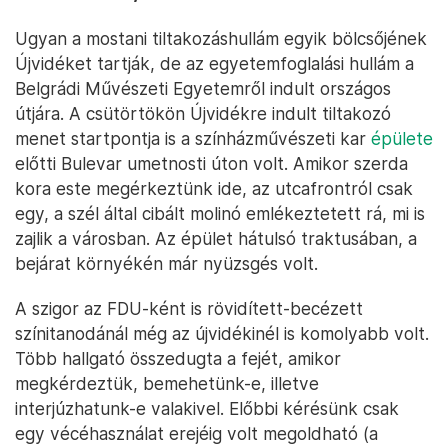
egy házat a városban, hisz a városok gyönyörűek,
mint Szabadka, ami „gyönyörűen magyar, igazán
szép”.
Öltözés és készülődés Belgrádban csütörtökön, az Újvidékre induló
menet startja előtt – Fotó: Hevesi-Szabó Lujza / Telex
„Ez tökéletes szimbóluma volt annak,
mi történik, ha csendben maradunk”
Ugyan a mostani tiltakozáshullám egyik bölcsőjének
Újvidéket tartják, de az egyetemfoglalási hullám a
Belgrádi Művészeti Egyetemről indult országos
útjára. A csütörtökön Újvidékre indult tiltakozó
menet startpontja is a színházművészeti kar
épülete
előtti Bulevar umetnosti úton volt. Amikor szerda