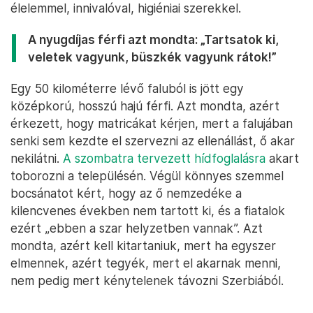
élelemmel, innivalóval, higiéniai szerekkel.
A nyugdíjas férfi azt mondta: „Tartsatok ki,
veletek vagyunk, büszkék vagyunk rátok!”
Egy 50 kilométerre lévő faluból is jött egy
középkorú, hosszú hajú férfi. Azt mondta, azért
érkezett, hogy matricákat kérjen, mert a falujában
senki sem kezdte el szervezni az ellenállást, ő akar
nekilátni.
A szombatra tervezett hídfoglalásra
akart
toborozni a településén. Végül könnyes szemmel
bocsánatot kért, hogy az ő nemzedéke a
kilencvenes években nem tartott ki, és a fiatalok
ezért „ebben a szar helyzetben vannak”. Azt
mondta, azért kell kitartaniuk, mert ha egyszer
elmennek, azért tegyék, mert el akarnak menni,
nem pedig mert kénytelenek távozni Szerbiából.