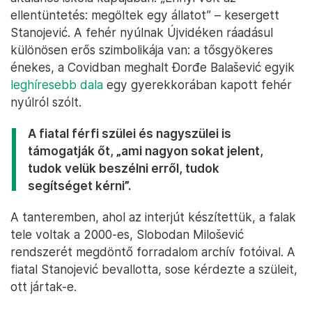
Szerb nemzeti színekben pompázó röplabdával játszanak a
sztrájkoló mérnökhallgatók Újvidéken. A szerbek különösen jók
labdás sportokban – Fotó: Hevesi-Szabó Lujza / Telex
Kiemelte az egyik legdurvább üzenetet, amit a
tiltakozók kaptak. Kedden
egy megölt fehér nyulat
hagytak
ismeretlenek egy, a sztrájkban részt vevő
általános iskola kapujában. „Ennyi volt az
ellentüntetés: megöltek egy állatot” – kesergett
Stanojević. A fehér nyúlnak Újvidéken ráadásul
különösen erős szimbolikája van: a tősgyökeres
énekes, a Covidban meghalt Đorđe Balašević egyik
leghíresebb dala
egy gyerekkorában kapott fehér
nyúlról szólt.