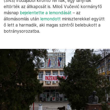
(SNS) irodájából kirontó férfiak, egy lánynak
eltörték az állkapcsát is. Miloš Vučević kormányfő
másnap
bejelentette a lemondását
– az
állomásomlás után
lemondott
miniszterekkel együtt
ő lett a harmadik, aki magas szintről belebukott a
botránysorozatba.