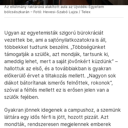
Az ellátmány raktárává alakított aula az Újvidéki Egyetem
bölcsészkarán – Fotó: Hevesi-Szabó Lujza / Telex
Ugyan az egyetemisták szigorú bürokráciát
vezettek be, ami a sajtónyilatkozatokra is áll,
többekkel tudtunk beszélni. „Többségünket
támogatják a szülők, azt mondják, tartsunk ki,
ameddig lehet, mert a saját jövőnkért küzdünk” –
hallottuk az első, és a továbbiakban is gyakran
előkerülő érvet a tiltakozás mellett. „Nagyon sok
diákot bátorítanak ismerős felnőttek, rokonok”,
szóval a féltés mellett ez is erősen jelen van a
szülők fejében.
Gyakran jönnek idegenek a campushoz, a szemünk
láttára egy idős férfi is jött, hozott pizzát. Azt
mondták, rendszeresen megjelennek emberek