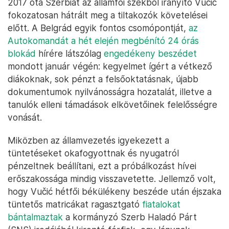
2017 óta Szerbiát az államfői székből irányító Vučić
fokozatosan hátrált meg a tiltakozók követelései
előtt. A Belgrád egyik fontos csomópontját,
az
Autokomandát a hét elején megbénító 24 órás
blokád
hírére látszólag
engedékeny beszédet
mondott január végén: kegyelmet ígért a vétkező
diákoknak, sok pénzt a felsőoktatásnak, újabb
dokumentumok nyilvánosságra hozatalát, illetve a
tanulók elleni támadások elkövetőinek felelősségre
vonását.
Miközben az államvezetés igyekezett a
tüntetéseket okafogyottnak és nyugatról
pénzeltnek beállítani, ezt a próbálkozást hívei
erőszakossága mindig visszavetette. Jellemző volt,
hogy Vučić hétfői békülékeny beszéde után éjszaka
tüntetős matricákat ragasztgató
fiatalokat
bántalmaztak
a kormányzó Szerb Haladó Párt