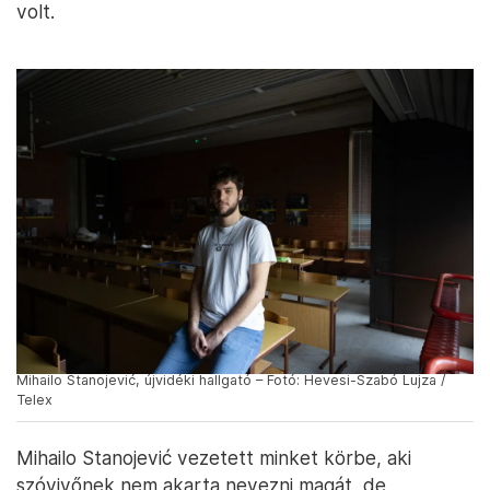
volt.
Mihailo Stanojević, újvidéki hallgató – Fotó: Hevesi-Szabó Lujza /
Telex
Mihailo Stanojević vezetett minket körbe, aki
szóvivőnek nem akarta nevezni magát, de