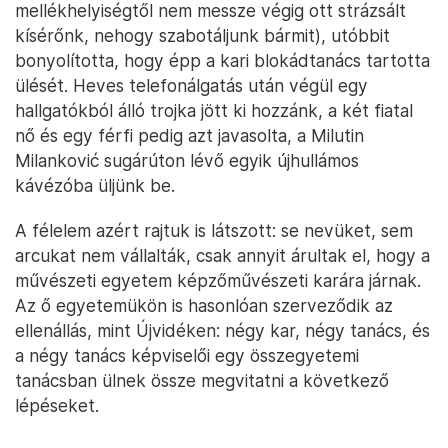
kora este megérkeztünk ide, az utcafrontról csak
egy, a szél által cibált molinó emlékeztetett rá, mi is
zajlik a városban. Az épület hátulsó traktusában, a
bejárat környékén már nyüzsgés volt.
A szigor az FDU-ként is rövidített-becézett
színitanodánál még az újvidékinél is komolyabb volt.
Több hallgató összedugta a fejét, amikor
megkérdeztük, bemehetünk-e, illetve
interjúzhatunk-e valakivel. Előbbi kérésünk csak
egy vécéhasználat erejéig volt megoldható (a
mellékhelyiségtől nem messze végig ott strázsált
kísérőnk, nehogy szabotáljunk bármit), utóbbit
bonyolította, hogy épp a kari blokádtanács tartotta
ülését. Heves telefonálgatás után végül egy
hallgatókból álló trojka jött ki hozzánk, a két fiatal
nő és egy férfi pedig azt javasolta, a Milutin
Milanković sugárúton lévő egyik újhullámos