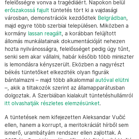
felelősségre vonva a tragédiáért. Napokon belül
erőszakossá fajult
tüntetés tört ki a vajdasági
városban, demonstrációk kezdődtek
Belgrádban
,
majd egyre több szerbiai településen. Miközben a
kormány
lassan reagált
, a korábban felújított
állomás munkálatainak dokumentációját nehezen
hozta nyilvánosságra, felelősséget pedig úgy tűnt,
senki sem akar vállalni, habár később több miniszter
is lemondásra kényszerült. Eközben a nagyrészt
békés tüntetőket elkezdték olyan figurák
bántalmazni – majd több alkalommal
autóval elütni
–, akik a tiltakozók szerint az államapparátusban
dolgoztak. A Szerbiában kialakult tüntetéshullámról
itt olvashatják részletes elemzésünket
.
A tüntetések nem kifejezetten Aleksandar Vučić
ellen, hanem a korrupt, a meritokráciát hírből sem
ismerő, urambátyám rendszer ellen zajlottak. A