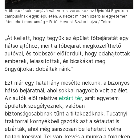
A tiltakozások ikonjává vált vörös-véres kéz az Újvidéki Egyetem
campusának egyik épületén. A kezet minden szerbiai egyetemen
látni lehet mostanság – Fotó: Hevesi-Szabó Lujza / Telex
„Át kellett, hogy tegyük az épület főbejáratát egy
hátsó ajtóhoz, mert a főbejárat megközelíthető
autóval, és többször előfordult, hogy odahajtottak
emberek, lelassítottak, és bicskákat meg
öngyújtókat dobáltak ránk.”
Ezt már egy fiatal lány mesélte nekünk, a bizonyos
hátsó bejáratnál, ahol sokkal nagyobb volt az élet.
Az autók elől relatíve
elzárt tér
, amit egyetemi
épületek szegélyeznek, valóban
biztonságosabbnak tűnt a tiltakozóknak. Tucatnyi
traktorral környékbeli gazdák azt a sétautat is
elzárták, ahol még sanszosan be lehetett volna
hajtani kocsival. Tél van, kevés a munka a földeken,