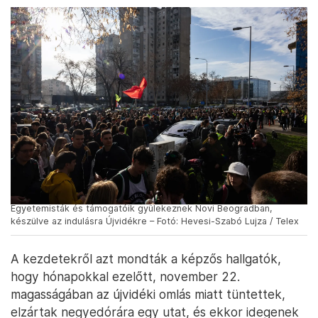
kávézóba üljünk be.
A félelem azért rajtuk is látszott: se nevüket, sem
arcukat nem vállalták, csak annyit árultak el, hogy a
művészeti egyetem képzőművészeti karára járnak.
Az ő egyetemükön is hasonlóan szerveződik az
ellenállás, mint Újvidéken: négy kar, négy tanács, és
a négy tanács képviselői egy összegyetemi
tanácsban ülnek össze megvitatni a következő
lépéseket.