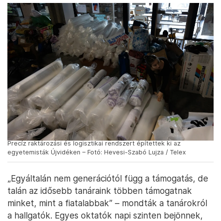
Precíz raktározási és logisztikai rendszert építettek ki az
egyetemisták Újvidéken – Fotó: Hevesi-Szabó Lujza / Telex
„Egyáltalán nem generációtól függ a támogatás, de
talán az idősebb tanáraink többen támogatnak
minket, mint a fiatalabbak” – mondták a tanárokról
a hallgatók. Egyes oktatók napi szinten bejönnek,