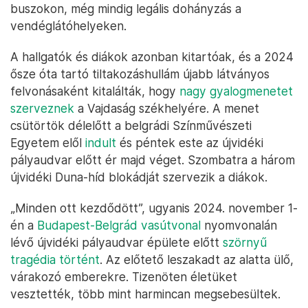
buszokon, még mindig legális dohányzás a
vendéglátóhelyeken.
A hallgatók és diákok azonban kitartóak, és a 2024
ősze óta tartó tiltakozáshullám újabb látványos
felvonásaként kitalálták, hogy
nagy gyalogmenetet
szerveznek
a Vajdaság székhelyére. A menet
csütörtök délelőtt a belgrádi Színművészeti
Egyetem elől
indult
és péntek este az újvidéki
pályaudvar előtt ér majd véget. Szombatra a három
újvidéki Duna-híd blokádját szervezik a diákok.
„Minden ott kezdődött”, ugyanis 2024. november 1-
én a
Budapest-Belgrád vasútvonal
nyomvonalán
lévő újvidéki pályaudvar épülete előtt
szörnyű
tragédia történt
. Az előtető leszakadt az alatta ülő,
várakozó emberekre. Tizenöten életüket
vesztették, több mint harmincan megsebesültek.