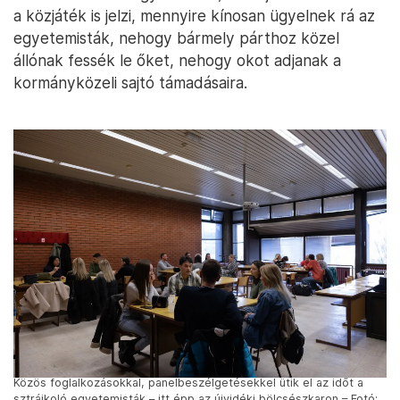
a közjáték is jelzi, mennyire kínosan ügyelnek rá az
egyetemisták, nehogy bármely párthoz közel
állónak fessék le őket, nehogy okot adjanak a
kormányközeli sajtó támadásaira.
Közös foglalkozásokkal, panelbeszélgetésekkel ütik el az időt a
sztrájkoló egyetemisták – itt épp az újvidéki bölcsészkaron – Fotó: