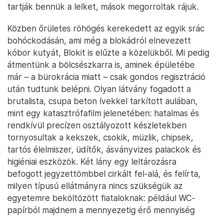
tartják bennük a lelket, mások megorroltak rájuk.
Közben őrületes röhögés kerekedett az egyik srác
bohóckodásán, ami még a blokádról elnevezett
kóbor kutyát, Blokit is elűzte a közelükből. Mi pedig
átmentünk a bölcsészkarra is, aminek épületébe
már – a bürokrácia miatt – csak gondos regisztráció
után tudtunk belépni. Olyan látvány fogadott a
brutalista, csupa beton ívekkel tarkított aulában,
mint egy katasztrófafilm jelenetében: hatalmas és
rendkívül precízen osztályozott készletekben
tornyosultak a kekszek, csokik, müzlik, chipsek,
tartós élelmiszer, üdítők, ásványvizes palackok és
higiéniai eszközök. Két lány egy leltározásra
befogott jegyzettömbbel cirkált fel-alá, és felírta,
milyen típusú ellátmányra nincs szükségük az
egyetemre beköltözött fiataloknak: például WC-
papírból majdnem a mennyezetig érő mennyiség