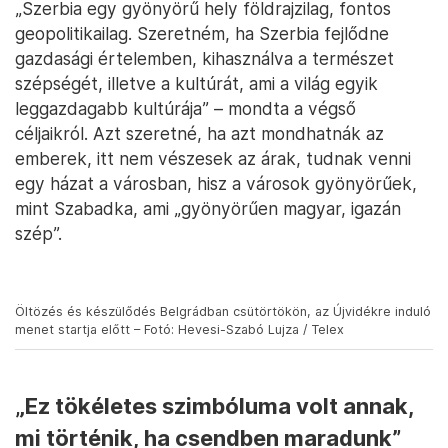
A fiatal férfi szülei és nagyszülei is
támogatják őt, „ami nagyon sokat jelent,
tudok velük beszélni erről, tudok
segítséget kérni”.
A tanteremben, ahol az interjút készítettük, a falak
tele voltak a 2000-es, Slobodan Milošević
rendszerét megdöntő forradalom archív fotóival. A
fiatal Stanojević bevallotta, sose kérdezte a szüleit,
ott jártak-e.
„Szerbia egy gyönyörű hely földrajzilag, fontos
geopolitikailag. Szeretném, ha Szerbia fejlődne
gazdasági értelemben, kihasználva a természet
szépségét, illetve a kultúrát, ami a világ egyik
leggazdagabb kultúrája” – mondta a végső
céljaikról. Azt szeretné, ha azt mondhatnák az
emberek, itt nem vészesek az árak, tudnak venni