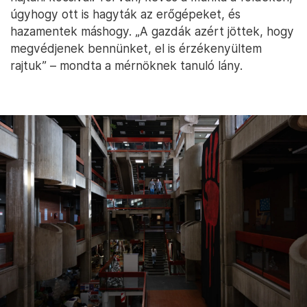
úgyhogy ott is hagyták az erőgépeket, és
hazamentek máshogy. „A gazdák azért jöttek, hogy
megvédjenek bennünket, el is érzékenyültem
rajtuk” – mondta a mérnöknek tanuló lány.