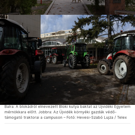
Balra: A blokádról elnevezett Bloki kutya baktat az Újvidéki Egyetem
mérnökkara előtt. Jobbra: Az Újvidék környéki gazdák védő-
támogató traktorai a campuson – Fotó: Hevesi-Szabó Lujza / Telex