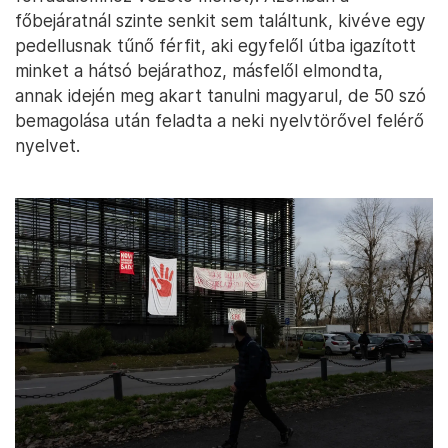
főbejáratnál szinte senkit sem találtunk, kivéve egy
pedellusnak tűnő férfit, aki egyfelől útba igazított
minket a hátsó bejárathoz, másfelől elmondta,
annak idején meg akart tanulni magyarul, de 50 szó
bemagolása után feladta a neki nyelvtörővel felérő
nyelvet.