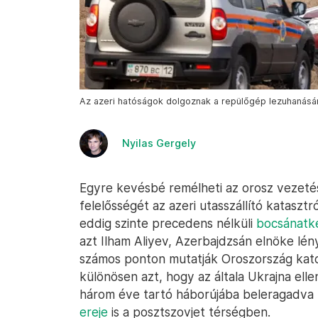
Az azeri hatóságok dolgoznak a repülőgép lezuhanásá
Nyilas Gergely
Egyre kevésbé remélheti az orosz vezetés
felelősségét az azeri utasszállító katasztr
eddig szinte precedens nélküli
bocsánatk
azt Ilham Aliyev, Azerbajdzsán elnöke l
számos ponton mutatják Oroszország kato
különösen azt, hogy az általa Ukrajna elle
három éve tartó háborújába beleragadva
ereje
is a posztszovjet térségben.