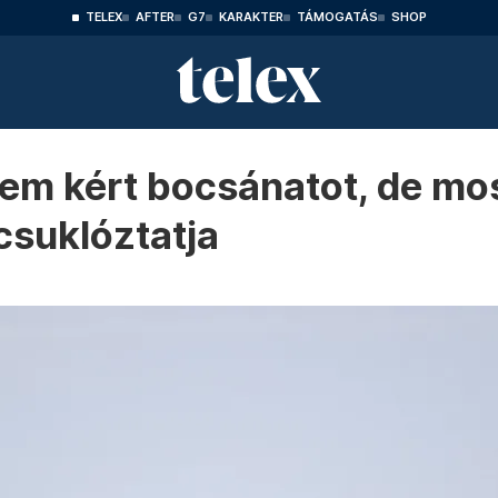
TELEX
AFTER
G7
KARAKTER
TÁMOGATÁS
SHOP
em kért bocsánatot, de most 
csuklóztatja