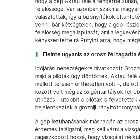
hogy a gép Aktau felé a tengerbe zuhan, í
felelőssége. Van azonban szakmai magyaráz
választották, így a bizonyítékok eltüntet
venni, bár kétségtelen, hogy a gép részl
felelősség megállapítását, ami a legkevé
kényszerítette rá Putyint arra, hogy mégi
Eleinte ugyanis az orosz fél tagadta 
Időjárási nehézségekre hivatkozott Groznij
majd a pilóták úgy döntöttek, Aktau felé 
mellett teljesen érthetetlen volt –, de ott
között volt még az oxigéntartályok felrobb
ütközés – utóbbit a pilóták is felvetették a
bejelentkeztek a grozniji irányítótoronynál
A gép lezuhanásának másnapján az orosz e
érdemes találgatni, meg kell várni a vizsg
ragaszkodott hozzá, hogy vizsgálat nélkül