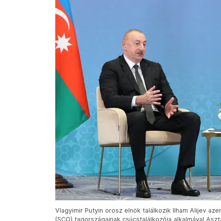
Vlagyimir Putyin orosz elnök találkozik Ilham Alijev a
(SCO) tagországainak csúcstalálkozója alkalmával Aszt