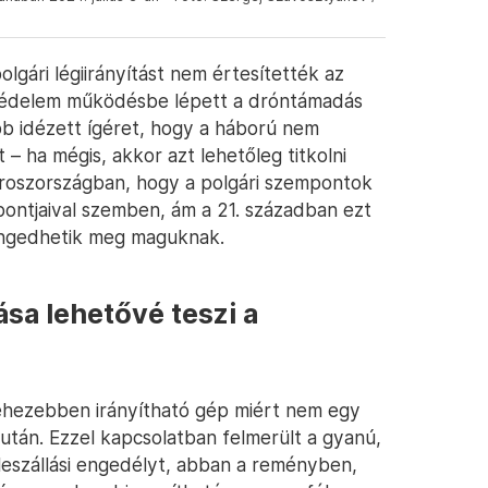
olgári légiirányítást nem értesítették az
gvédelem működésbe lépett a dróntámadás
bb idézett ígéret, hogy a háború nem
– ha mégis, akkor azt lehetőleg titkolni
roszországban, hogy a polgári szempontok
pontjaival szemben, ám a 21. században ezt
engedhetik meg maguknak.
sa lehetővé teszi a
nehezebben irányítható gép miért nem egy
 után. Ezzel kapcsolatban felmerült a gyanú,
leszállási engedélyt, abban a reményben,