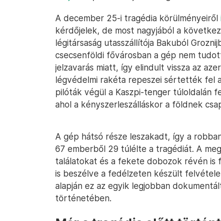
A december 25-i tragédia körülményeiről
kérdőjelek, de most nagyjából a következő
légitársaság utasszállítója Bakuból Grozni
csecsenföldi fővárosban a gép nem tudott 
jelzavarás miatt, így elindult vissza az a
légvédelmi rakéta repeszei sértették fel 
pilóták végül a Kaszpi-tenger túloldalán 
ahol a kényszerleszálláskor a földnek csa
A gép hátsó része leszakadt, így a robb
67 emberből 29 túlélte a tragédiát. A meg
találatokat és a fekete dobozok révén is f
is beszélve a fedélzeten készült felvétele
alapján ez az egyik legjobban dokumentált
történetében.