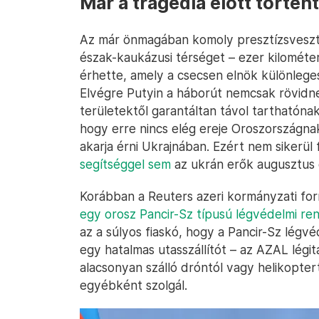
Már a tragédia előtt történ
Az már önmagában komoly presztízsveszte
észak-kaukázusi térséget – ezer kilométer
érhette, amely a csecsen elnök különleges 
Elvégre Putyin a háborút nemcsak rövidn
területektől garantáltan távol tarthatóna
hogy erre nincs elég ereje Oroszországnak,
akarja érni Ukrajnában. Ezért nem sikerül
segítséggel sem
az ukrán erők augusztus ó
Korábban a Reuters azeri kormányzati for
egy orosz Pancir-Sz típusú légvédelmi rend
az a súlyos fiaskó, hogy a Pancir-Sz lég
egy hatalmas utasszállítót – az AZAL lég
alacsonyan szálló dróntól vagy helikopte
egyébként szolgál.