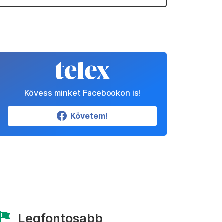
Kövess minket Facebookon is!
Követem!
Legfontosabb