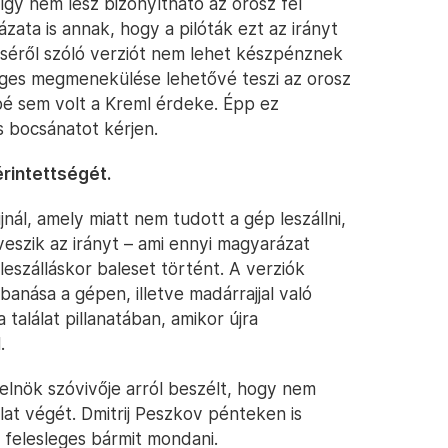
gy nem lesz bizonyítható az orosz fél
ata is annak, hogy a pilóták ezt az irányt
éséről szóló verziót nem lehet készpénznek
eges megmenekülése lehetővé teszi az orosz
sbé sem volt a Kreml érdeke. Épp ez
s bocsánatot kérjen.
érintettségét.
nál, amely miatt nem tudott a gép leszállni,
veszik az irányt – ami ennyi magyarázat
 leszálláskor baleset történt. A verziók
anása a gépen, illetve madárrajjal való
 találat pillanatában, amikor újra
.
lnök szóvivője arról beszélt, hogy nem
álat végét. Dmitrij Peszkov pénteken is
 felesleges bármit mondani.