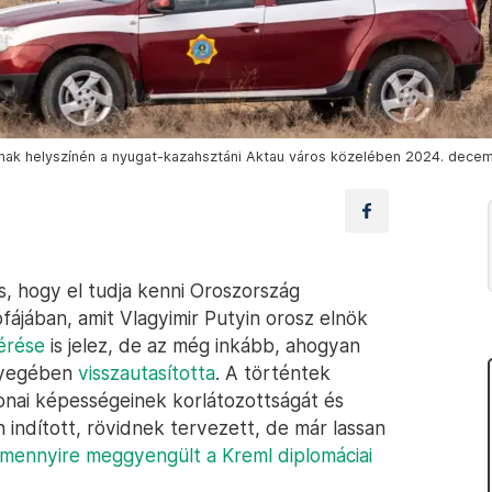
nak helyszínén a nyugat-kazahsztáni Aktau város közelében 2024. decem
, hogy el tudja kenni Oroszország
ófájában, amit Vlagyimir Putyin orosz elnök
érése
is jelez, de az még inkább, ahogyan
ényegében
visszautasította
. A történtek
nai képességeinek korlátozottságát és
n indított, rövidnek tervezett, de már lassan
mennyire meggyengült a Kreml diplomáciai