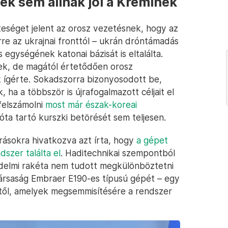
tek sem állnak jól a Kremlnek
séget jelent az orosz vezetésnek, hogy az
re az ukrajnai fronttól – ukrán dróntámadás
egységének katonai bázisát is eltalálta.
ek, de magától értetődően orosz
k ígérte. Sokadszorra bizonyosodott be,
 ha a többször is újrafogalmazott céljait el
 felszámolni
most már észak-koreai
ta tartó kurszki betörését sem teljesen.
rásokra hivatkozva azt írta, hogy
a gépet
szer találta el
. Haditechnikai szempontból
védelmi rakéta nem tudott megkülönböztetni
itársaság Embraer E190-es típusú gépét – egy
rtől, amelyek megsemmisítésére a rendszer