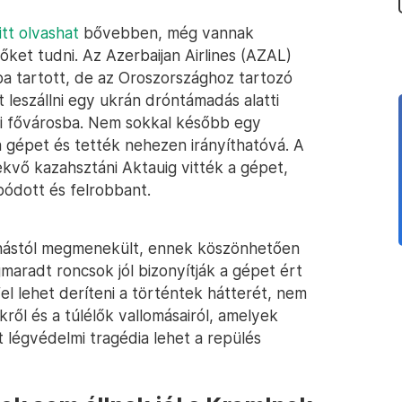
itt olvashat
bővebben, még vannak
ket tudni. Az Azerbaijan Airlines (AZAL)
jba tartott, de az Oroszországhoz tartozó
leszállni egy ukrán dróntámadás alatti
zeri fővárosba. Nem sokkal később egy
a gépet és tették nehezen irányíthatóvá. A
fekvő kazahsztáni Aktauig vitték a gépet,
pódott és felrobbant.
anástól megmenekült, ennek köszönhetően
maradt roncsok jól bizonyítják a gépet ért
el lehet deríteni a történtek hátterét, nem
kről és a túlélők vallomásairól, amelyek
 légvédelmi tragédia lehet a repülés