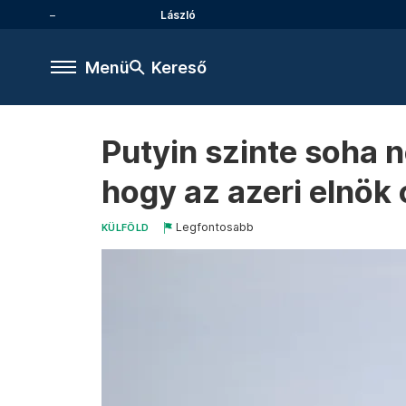
László
Menü
Kereső
Putyin szinte soha n
hogy az azeri elnök 
Legfontosabb
KÜLFÖLD