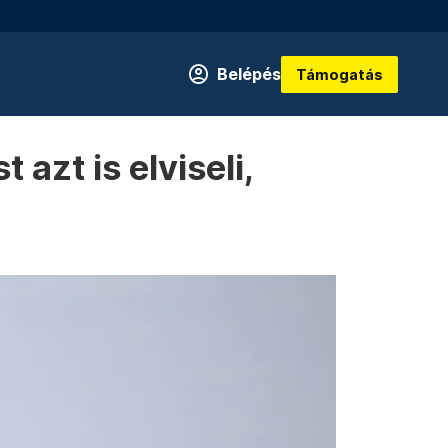
Belépés
Támogatás
azt is elviseli,