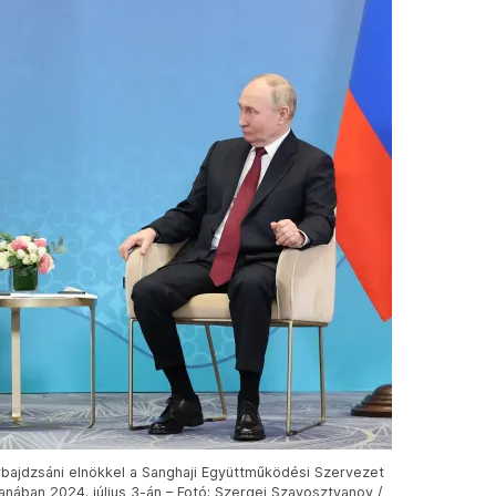
zerbajdzsáni elnökkel a Sanghaji Együttműködési Szervezet
anában 2024. július 3-án – Fotó: Szergej Szavosztyanov /