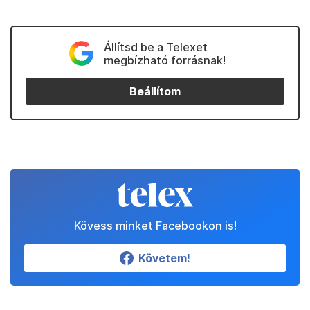
Állítsd be a Telexet
megbízható forrásnak!
Beállítom
Kövess minket Facebookon is!
Követem!