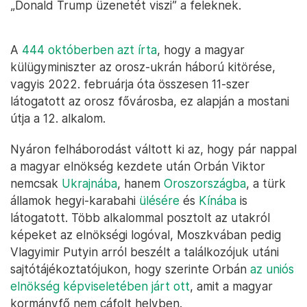
„Donald Trump üzenetét viszi” a feleknek.
A
444 októberben azt írta
, hogy a magyar
külügyminiszter az orosz-ukrán háború kitörése,
vagyis 2022. februárja óta összesen 11-szer
látogatott az orosz fővárosba, ez alapján a mostani
útja a 12. alkalom.
Nyáron felháborodást váltott ki az, hogy pár nappal
a magyar elnökség kezdete után Orbán Viktor
nemcsak
Ukrajnába
, hanem
Oroszországba
, a türk
államok hegyi-karabahi
ülésére
és
Kínába
is
látogatott. Több alkalommal posztolt az utakról
képeket az elnökségi logóval, Moszkvában pedig
Vlagyimir Putyin arról beszélt a találkozójuk utáni
sajtótájékoztatójukon, hogy szerinte Orbán
az uniós
elnökség képviseletében járt ott
, amit a magyar
kormányfő nem cáfolt helyben.