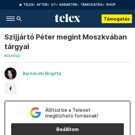
TELEX
AFTER
G7
KARAKTER
TÁMOGATÁS
SHOP
Támogatás
Szijjártó Péter megint Moszkvában
tárgyal
KÜLFÖLD
Barnóczki Brigitta
Állítsd be a Telexet
megbízható forrásnak!
Beállítom