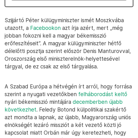
Szijjártó Péter külügyminiszter ismét Moszkvába
utazott, a
Facebookon
azt írja azért, mert „még
jobban fokozni kell a magyar békemisszió
erőfeszítéseit”. A magyar külügyminiszter hétfő
délelőtti posztja szerint először Denis Manturovval,
Oroszország első miniszterelnök-helyettesével
tárgyal, de ez csak az első tárgyalása.
A Szabad Európa a hétvégén írt arról, hogy forrása
szerint a nyugati vezetőkben
felháborodást keltő
nyári békemisszió mintájára
decemberben újabb
következhet
. Feledy Botond külpolitikai szakértő
azt mondta a lapnak, az újabb, Magyarország uniós
elnökségét lezáró missziót a két vezető közti jó
kapcsolat miatt Orbán már úgy keretezheti, hogy