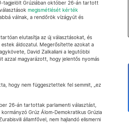
U-tagjelölt Grúziában október 26-án tartott
 választások
megismétlését kérték
abbá válnak, a rendőrök vízágyút és
tartóan elutasítja az új választásokat, és
 estek áldozatul. Megerősítette azokat a
agykövete, David Zalkaliani a legutóbbi
it azzal magyarázott, hogy jelentős nyomás
tta, hogy nem függesztettek fel semmit, „ez
er 26-án tartottak parlamenti választást,
 a kormányzó Grúz Álom-Demokratikus Grúzia
urabisvili államfővel, nem hajlandó elismerni