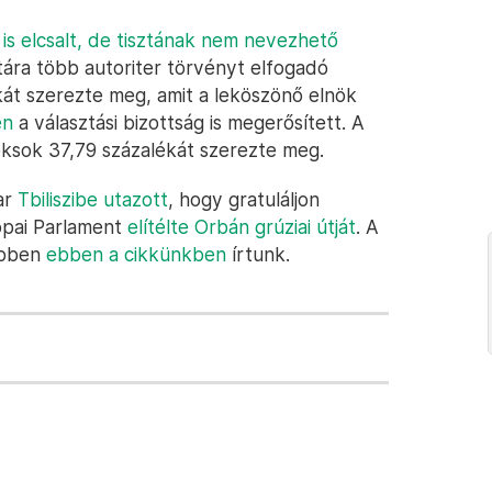
is elcsalt, de tisztának nem nevezhető
tára több autoriter törvényt elfogadó
át szerezte meg, amit a leköszönő elnök
en
a választási bizottság is megerősített. A
oksok 37,79 százalékát szerezte meg.
ar
Tbiliszibe utazott
, hogy gratuláljon
ópai Parlament
elítélte Orbán grúziai útját
. A
ebben
ebben a cikkünkben
írtunk.