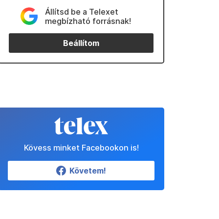
Állítsd be a Telexet
megbízható forrásnak!
Beállítom
Kövess minket Facebookon is!
Követem!