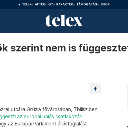
TELEX
AFTER
G7
KARAKTER
TÁMOGATÁS
SHOP
k szerint nem is függesztet
rei utcára Grúzia fővárosában, Tbilisziben,
ggeszti az európai uniós csatlakozási
ogy az Európai Parlament állásfoglalást