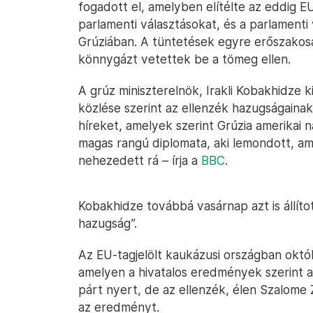
fogadott el, amelyben elítélte az eddig E
parlamenti választásokat, és a parlamenti
Grúziában. A tüntetések egyre erőszakos
könnygázt vetettek be a tömeg ellen.
A grúz miniszterelnök, Irakli Kobakhidze ki
közlése szerint az ellenzék hazugságainak
híreket, amelyek szerint Grúzia amerikai n
magas rangú diplomata, aki lemondott, am
nehezedett rá – írja a
BBC
.
Kobakhidze továbbá vasárnap azt is állíto
hazugság”.
Az EU-tagjelölt kaukázusi országban októb
amelyen a hivatalos eredmények szerint
párt nyert, de az ellenzék, élen Szalome Z
az eredményt.