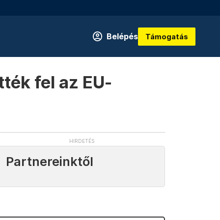
Belépés
Támogatás
ték fel az EU-
Partnereinktől