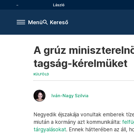
László
Menü
Kereső
A grúz miniszterelnö
tagság-kérelmüket
KÜLFÖLD
Iván-Nagy Szilvia
Negyedik éjszakája vonultak emberek tízez
miután a kormány azt kommunikálta:
felfü
tárgyalásokat
. Ennek hátterében az áll, h