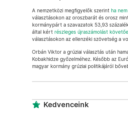
A nemzetközi megfigyelők szerint
ha nem 
választásokon az oroszbarát és orosz min
kormánypárt a szavazatok 53,93 százalék
által kért
részleges újraszámolást követő
választásokon az ellenzéki szövetség a v
Orbán Viktor a grúziai választás után ham
Kobakhidze győzelméhez. Később az Eur
magyar kormány grúziai politikájáról bőv
Kedvenceink