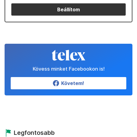
Beállítom
Kövess minket Facebookon is!
Követem!
Legfontosabb