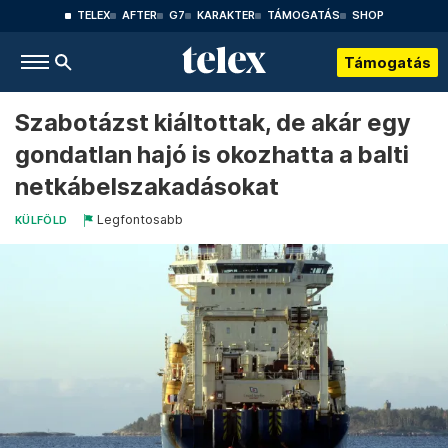
TELEX
AFTER
G7
KARAKTER
TÁMOGATÁS
SHOP
Támogatás
Szabotázst kiáltottak, de akár egy
gondatlan hajó is okozhatta a balti
netkábelszakadásokat
Legfontosabb
KÜLFÖLD