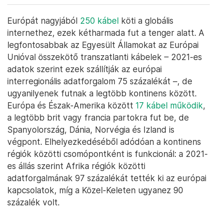
Európát nagyjából
250 kábel
köti a globális
internethez, ezek kétharmada fut a tenger alatt. A
legfontosabbak az Egyesült Államokat az Európai
Unióval összekötő transzatlanti kábelek – 2021-es
adatok szerint ezek szállítják az európai
interregionális adatforgalom 75 százalékát –, de
ugyanilyenek futnak a legtöbb kontinens között.
Európa és Észak-Amerika között
17 kábel működik
,
a legtöbb brit vagy francia partokra fut be, de
Spanyolország, Dánia, Norvégia és Izland is
végpont. Elhelyezkedéséből adódóan a kontinens
régiók közötti csomópontként is funkcionál: a 2021-
es állás szerint Afrika régiók közötti
adatforgalmának 97 százalékát tették ki az európai
kapcsolatok, míg a Közel-Keleten ugyanez 90
százalék volt.