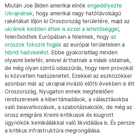
Miután Joe Biden amerikai elnök
engedélyezte
Ukrajnának
, hogy amerikai nagy hatótávolságú
rakétákat lőjön ki Oroszország területére, majd az
ukránok kedden éltek is ezzel a lehetőséggel
,
felerősödtek Európában a félelmek, hogy
az
oroszok fokozni fogják
az európai területeken a
hibrid hadviselést
. Ebbe gyakorlatilag minden
olyasmi belefér, amivel árthatnak a másik oldalnak,
de még olyan szintű odaszúrás, hogy nem provokál
ki közvetlen hadüzenetet. Ezekkel az eszközökkel
azonban már az ukrajnai invázió előtti években is élt
Oroszország, Nyugaton ennek megfelelően
rendszeresek a kibertámadások, a választásokba
való beavatkozások, a szabotázsakciók, de még az
orosz emigráns Kreml-kritikusok és kiugrott
ügynökök kemikáliákkal való likvidálása is. És persze
a kritikus infrastruktúra megrongálása.