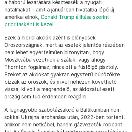
a háború lezárására késztessék a nyugati
hatalmakat – amit a januárban hivatalba lépő új
amerikai elnök,
Donald Trump állítása szerint
prioritásként is kezel
.
Ezek a hibrid akciók azért is előnyösek
Oroszországnak, mert az esetek jelentős részében
nem lehet egyértelműen bizonyítani, hogy
Moszkvába vezetnek a szálak, vagy ahogy
Thornton fogalmaz, nincs ott a füstölgő pisztoly.
Ezeket az akciókat gyakran egyszerű bűnözőkre
bízzák az oroszok, és mivel nehezen követhető
vissza, ki volt a megrendelő, az áldozatul esett
ország sem tud érdemben reagálni.
A legnagyobb szabotázsakció a Baltikumban nem
sokkal Ukrajna lerohanása után, 2022-ben történt,
amikor nem netkábel, hanem gázvezeték robbant
fel. Az Északi Áramlat két párhuzamos vezetékének