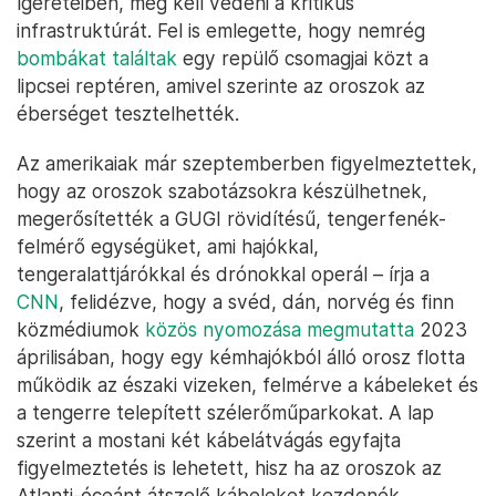
ígéreteiben, meg kell védeni a kritikus
infrastruktúrát. Fel is emlegette, hogy nemrég
bombákat találtak
egy repülő csomagjai közt a
lipcsei reptéren, amivel szerinte az oroszok az
éberséget tesztelhették.
Az amerikaiak már szeptemberben figyelmeztettek,
hogy az oroszok szabotázsokra készülhetnek,
megerősítették a GUGI rövidítésű, tengerfenék-
felmérő egységüket, ami hajókkal,
tengeralattjárókkal és drónokkal operál – írja a
CNN
, felidézve, hogy a svéd, dán, norvég és finn
közmédiumok
közös nyomozása megmutatta
2023
áprilisában, hogy egy kémhajókból álló orosz flotta
működik az északi vizeken, felmérve a kábeleket és
a tengerre telepített szélerőműparkokat. A lap
szerint a mostani két kábelátvágás egyfajta
figyelmeztetés is lehetett, hisz ha az oroszok az
Atlanti-óceánt átszelő kábeleket kezdenék