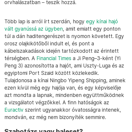
orvhalászatban – teszik hozzá.
Több lap is arról írt szerdán, hogy
egy kínai hajó
vált gyanússá az ügyben
, amit emiatt egy ponton
túl a dán haditengerészet is nyomon követett. Egy
orosz olajkikötőből indult el, és pont a
kábelszakadások idején tartózkodott az érintett
térségben. A
Financial Times
a Ji Peng–3-ként (Yi
Peng 3) azonosította a hajót, ami Uszty-Luga és az
egyiptomi Port Szaid között közlekedik.
Tulajdonosa a kínai Ningbo Yipeng Shipping, aminek
ezen kívül még egy hajója van, és egy képviselője
azt mondta a lapnak, mindenben együttműködnek
a vizsgálatot végzőkkel. A finn hatóságok az
Euractiv
szerint ugyanakkor óvatosságra intenek,
mondván, ez még nem bizonyíték semmire.
Szabotázs vagy baleset?