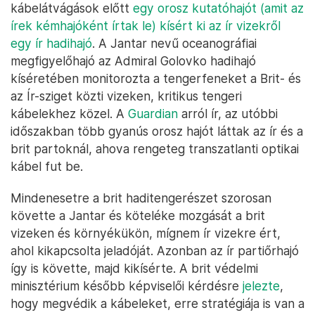
kábelátvágások előtt
egy orosz kutatóhajót (amit az
írek kémhajóként írtak le) kísért ki az ír vizekről
egy ír hadihajó
. A Jantar nevű oceanográfiai
megfigyelőhajó az Admiral Golovko hadihajó
kíséretében monitorozta a tengerfeneket a Brit- és
az Ír-sziget közti vizeken, kritikus tengeri
kábelekhez közel. A
Guardian
arról ír, az utóbbi
időszakban több gyanús orosz hajót láttak az ír és a
brit partoknál, ahova rengeteg transzatlanti optikai
kábel fut be.
Mindenesetre a brit haditengerészet szorosan
követte a Jantar és köteléke mozgását a brit
vizeken és környékükön, mígnem ír vizekre ért,
ahol kikapcsolta jeladóját. Azonban az ír partiőrhajó
így is követte, majd kikísérte. A brit védelmi
minisztérium később képviselői kérdésre
jelezte
,
hogy megvédik a kábeleket, erre stratégiája is van a