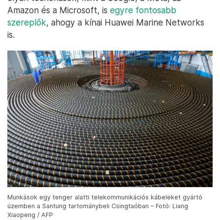
Amazon és a Microsoft, is
egyre fontosabb
szereplők
, ahogy a kínai Huawei Marine Networks
is.
Munkások egy tenger alatti telekommunikációs kábeleket gyártó
üzemben a Santung tartománybeli Csingtaóban – Fotó: Liang
Xiaopeng / AFP