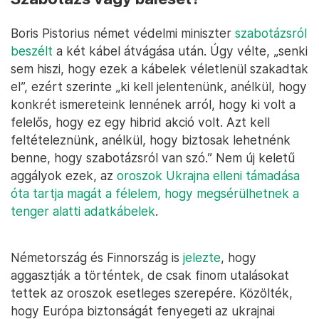
Boris Pistorius német védelmi miniszter
szabotázsról
beszélt
a két kábel átvágása után. Úgy vélte, „senki
sem hiszi, hogy ezek a kábelek véletlenül szakadtak
el”, ezért szerinte „ki kell jelentenünk, anélkül, hogy
konkrét ismereteink lennének arról, hogy ki volt a
felelős, hogy ez egy hibrid akció volt. Azt kell
feltételeznünk, anélkül, hogy biztosak lehetnénk
benne, hogy szabotázsról van szó.” Nem új keletű
aggályok ezek, az
oroszok Ukrajna elleni támadása
óta tartja magát a félelem, hogy megsérülhetnek a
tenger alatti adatkábelek
.
Németország és Finnország is
jelezte
, hogy
aggasztják a történtek, de csak finom utalásokat
tettek az oroszok esetleges szerepére. Közölték,
hogy Európa biztonságát fenyegeti az ukrajnai