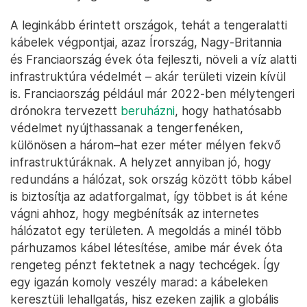
A leginkább érintett országok, tehát a tengeralatti
kábelek végpontjai, azaz Írország, Nagy-Britannia
és Franciaország évek óta fejleszti, növeli a víz alatti
infrastruktúra védelmét – akár területi vizein kívül
is. Franciaország például már 2022-ben mélytengeri
drónokra tervezett
beruházni
, hogy hathatósabb
védelmet nyújthassanak a tengerfenéken,
különösen a három–hat ezer méter mélyen fekvő
infrastruktúráknak. A helyzet annyiban jó, hogy
redundáns a hálózat, sok ország között több kábel
is biztosítja az adatforgalmat, így többet is át kéne
vágni ahhoz, hogy megbénítsák az internetes
hálózatot egy területen. A megoldás a minél több
párhuzamos kábel létesítése, amibe már évek óta
rengeteg pénzt fektetnek a nagy techcégek. Így
egy igazán komoly veszély marad: a kábeleken
keresztüli lehallgatás, hisz ezeken zajlik a globális