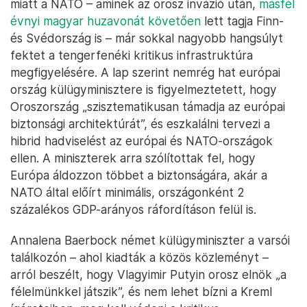
miatt a NATO – aminek az orosz invázió után,
másfél
évnyi magyar huzavonát követően
lett tagja Finn-
és Svédország is – már sokkal nagyobb hangsúlyt
fektet a tengerfenéki kritikus infrastruktúra
megfigyelésére. A lap szerint nemrég hat európai
ország külügyminisztere is figyelmeztetett, hogy
Oroszország „szisztematikusan támadja az európai
biztonsági architektúrát”, és eszkalálni tervezi a
hibrid hadviselést az európai és NATO-országok
ellen. A miniszterek arra szólítottak fel, hogy
Európa áldozzon többet a biztonságára, akár a
NATO által előírt minimális, országonként 2
százalékos GDP-arányos ráfordításon felül is.
Annalena Baerbock német külügyminiszter a varsói
találkozón – ahol kiadták a közös közleményt –
arról beszélt, hogy Vlagyimir Putyin orosz elnök „a
félelmünkkel játszik”, és nem lehet bízni a Kreml