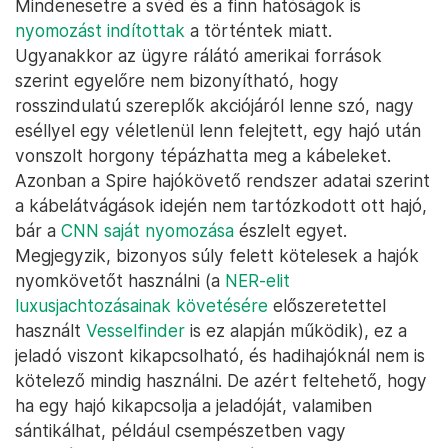
Mindenesetre a svéd és a finn hatóságok is
nyomozást indítottak
a történtek miatt.
Ugyanakkor az ügyre rálátó amerikai források
szerint egyelőre nem bizonyítható, hogy
rosszindulatú szereplők akciójáról lenne szó, nagy
eséllyel egy véletlenül lenn felejtett, egy hajó után
vonszolt horgony tépázhatta meg a kábeleket.
Azonban a Spire hajókövető rendszer adatai szerint
a kábelátvágások idején nem tartózkodott ott hajó,
bár a
CNN saját nyomozása
észlelt egyet.
Megjegyzik, bizonyos súly felett kötelesek a hajók
nyomkövetőt használni (a
NER-elit
luxusjachtozásainak követésére
előszeretettel
használt
Vesselfinder
is ez alapján működik), ez a
jeladó viszont kikapcsolható, és hadihajóknál nem is
kötelező mindig használni. De azért feltehető, hogy
ha egy hajó kikapcsolja a jeladóját, valamiben
sántikálhat, például csempészetben vagy