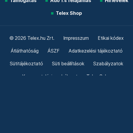
Támogatás
Adó 1% felajánlás
Hírlevelek
Telex Shop
© 2026 Telex.hu Zrt.
Impresszum
Etikai kódex
Átláthatóság
ÁSZF
Adatkezelési tájékoztató
Sütitájékoztató
Süti beállítások
Szabályzatok
Kommentelési szabályzat
Telex Sales