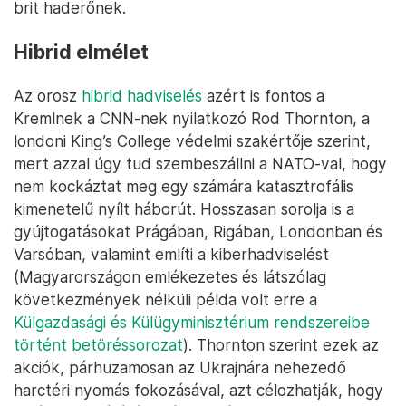
brit haderőnek.
Hibrid elmélet
Az orosz
hibrid hadviselés
azért is fontos a
Kremlnek a CNN-nek nyilatkozó Rod Thornton, a
londoni King’s College védelmi szakértője szerint,
mert azzal úgy tud szembeszállni a NATO-val, hogy
nem kockáztat meg egy számára katasztrofális
kimenetelű nyílt háborút. Hosszasan sorolja is a
gyújtogatásokat Prágában, Rigában, Londonban és
Varsóban, valamint említi a kiberhadviselést
(Magyarországon emlékezetes és látszólag
következmények nélküli példa volt erre a
Külgazdasági és Külügyminisztérium rendszereibe
történt betöréssorozat
). Thornton szerint ezek az
akciók, párhuzamosan az Ukrajnára nehezedő
harctéri nyomás fokozásával, azt célozhatják, hogy