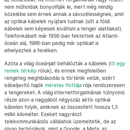
nem műholdak bonyolítják le, mert még mindig
közelébe sem érnek annak a sávszélességnek, amit
az optikai kábelek nyújtani tudnak (sőt a földi
kábelek sem képesek kiváltani a tenger alattiakat).
Telefonkábelt már 1956-ban fektettek az Atlanti-
óceán alá, 1988-ban pedig már optikait is
elhelyeztek a fenéken.
Azóta a világ óceánjait behálózták a kábelek (
itt egy
remek térkép
róluk), és ennek megfelelően
rengeteg meghibásodás is történik velük, ezért
kábeljavító hajók
méretes flottája
rója rendszeresen
a tengereket. A világ internetforgalmának túlnyomó
része azon a nagyjából négyszáz aktív optikai
kábelen folyik, amiknek az összesített hossza 1,3
millió kilométer. Ezeket nagyrészt
telekommunikációs vállalatok üzemeltetik, de az
olyan techóriások, mint a Google, a Meta, az