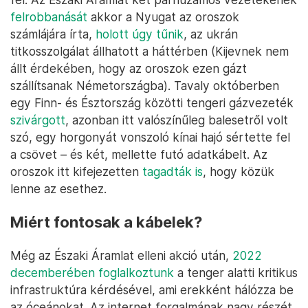
felrobbanását
akkor a Nyugat az oroszok
számlájára írta,
holott úgy tűnik
, az ukrán
titkosszolgálat állhatott a háttérben (Kijevnek nem
állt érdekében, hogy az oroszok ezen gázt
szállítsanak Németországba). Tavaly októberben
egy Finn- és Észtország közötti tengeri gázvezeték
szivárgott
, azonban itt valószínűleg balesetről volt
szó, egy horgonyát vonszoló kínai hajó sértette fel
a csövet – és két, mellette futó adatkábelt. Az
oroszok itt kifejezetten
tagadták is
, hogy közük
lenne az esethez.
Miért fontosak a kábelek?
Még az Északi Áramlat elleni akció után,
2022
decemberében foglalkoztunk
a tenger alatti kritikus
infrastruktúra kérdésével, ami erekként hálózza be
az óceánokat. Az internet forgalmának nagy részét