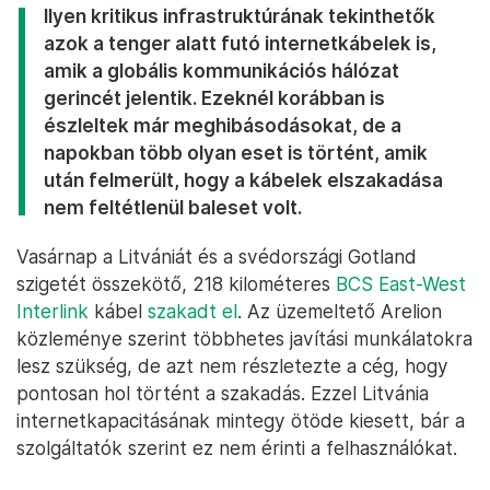
Ilyen kritikus infrastruktúrának tekinthetők
azok a tenger alatt futó internetkábelek is,
amik a globális kommunikációs hálózat
gerincét jelentik. Ezeknél korábban is
észleltek már meghibásodásokat, de a
napokban több olyan eset is történt, amik
után felmerült, hogy a kábelek elszakadása
nem feltétlenül baleset volt.
Vasárnap a Litvániát és a svédországi Gotland
szigetét összekötő, 218 kilométeres
BCS East-West
Interlink
kábel
szakadt el
. Az üzemeltető Arelion
közleménye szerint többhetes javítási munkálatokra
lesz szükség, de azt nem részletezte a cég, hogy
pontosan hol történt a szakadás. Ezzel Litvánia
internetkapacitásának mintegy ötöde kiesett, bár a
szolgáltatók szerint ez nem érinti a felhasználókat.