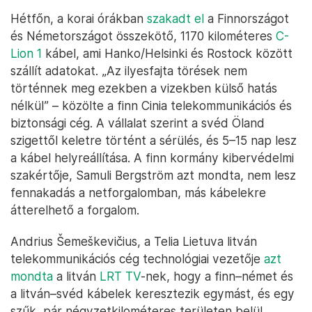
Hétfőn, a korai órákban
szakadt el
a Finnországot
és Németországot összekötő, 1170 kilométeres
C-
Lion 1
kábel, ami Hanko/Helsinki és Rostock között
szállít adatokat. „Az ilyesfajta törések nem
történnek meg ezekben a vizekben külső hatás
nélkül” – közölte a finn Cinia telekommunikációs és
biztonsági cég. A vállalat szerint a svéd Öland
szigettől keletre történt a sérülés, és 5–15 nap lesz
a kábel helyreállítása. A finn kormány kibervédelmi
szakértője, Samuli Bergström azt mondta, nem lesz
fennakadás a netforgalomban, más kábelekre
átterelhető a forgalom.
Andrius Šemeškevičius, a Telia Lietuva litván
telekommunikációs cég technológiai vezetője
azt
mondta
a litván
LRT TV
-nek, hogy a finn–német és
a litván–svéd kábelek keresztezik egymást, és egy
szűk, pár négyzetkilométeres területen belül