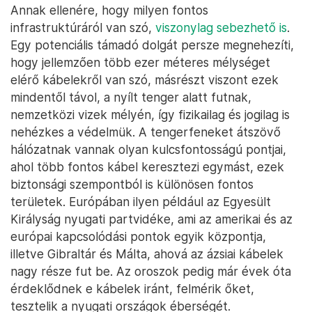
Annak ellenére, hogy milyen fontos
infrastruktúráról van szó,
viszonylag sebezhető is
.
Egy potenciális támadó dolgát persze megnehezíti,
hogy jellemzően több ezer méteres mélységet
elérő kábelekről van szó, másrészt viszont ezek
mindentől távol, a nyílt tenger alatt futnak,
nemzetközi vizek mélyén, így fizikailag és jogilag is
nehézkes a védelmük. A tengerfeneket átszövő
hálózatnak vannak olyan kulcsfontosságú pontjai,
ahol több fontos kábel keresztezi egymást, ezek
biztonsági szempontból is különösen fontos
területek. Európában ilyen például az Egyesült
Királyság nyugati partvidéke, ami az amerikai és az
európai kapcsolódási pontok egyik központja,
illetve Gibraltár és Málta, ahová az ázsiai kábelek
nagy része fut be. Az oroszok pedig már évek óta
érdeklődnek e kábelek iránt, felmérik őket,
tesztelik a nyugati országok éberségét.