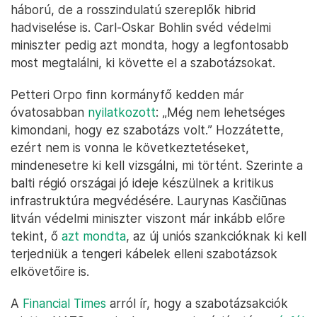
háború, de a rosszindulatú szereplők hibrid
hadviselése is. Carl-Oskar Bohlin svéd védelmi
miniszter pedig azt mondta, hogy a legfontosabb
most megtalálni, ki követte el a szabotázsokat.
Petteri Orpo finn kormányfő kedden már
óvatosabban
nyilatkozott
: „Még nem lehetséges
kimondani, hogy ez szabotázs volt.” Hozzátette,
ezért nem is vonna le következtetéseket,
mindenesetre ki kell vizsgálni, mi történt. Szerinte a
balti régió országai jó ideje készülnek a kritikus
infrastruktúra megvédésére. Laurynas Kasčiūnas
litván védelmi miniszter viszont már inkább előre
tekint, ő
azt mondta
, az új uniós szankcióknak ki kell
terjedniük a tengeri kábelek elleni szabotázsok
elkövetőire is.
A
Financial Times
arról ír, hogy a szabotázsakciók