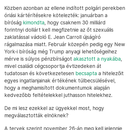
Közben azonban az ellene indított polgári perekben
óriási kártérítésekre kötelezték: januárban a
bíróság
kimondta
, hogy csaknem 30 milliárd
forintnyi dollárt kell megfizetnie az őt szexuális
zaklatással vádoló E. Jean Carroll újságíró
rágalmazása miatt. Február közepén pedig egy New
York-i bíróság még Trump anyagi lehetőségeihez
mérve is súlyos pénzbírságot
akasztott a nyakába
,
mivel családi cégcsoportja évtizedeken át
tudatosan és következetesen
becsapta
a hitelezőit
egyes ingatlanjainak értékének túlbecsülésével,
hogy a meghamisított dokumentumok alapján
kedvezőbb feltételekkel juthasson hitelekhez.
De mi lesz ezekkel az ügyekkel most, hogy
megválasztották elnöknek?
A tervek szerint november 26-án meg kell jelennie