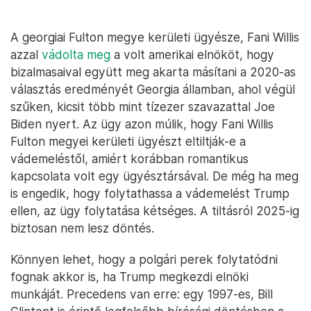
A georgiai Fulton megye kerületi ügyésze, Fani Willis
azzal
vádolta meg
a volt amerikai elnököt, hogy
bizalmasaival együtt meg akarta másítani a 2020-as
választás eredményét Georgia államban, ahol végül
szűken, kicsit több mint tízezer szavazattal Joe
Biden nyert. Az ügy azon múlik, hogy Fani Willis
Fulton megyei kerületi ügyészt eltiltják-e a
vádemeléstől, amiért korábban romantikus
kapcsolata volt egy ügyésztársával. De még ha meg
is engedik, hogy folytathassa a vádemelést Trump
ellen, az ügy folytatása kétséges. A tiltásról 2025-ig
biztosan nem lesz döntés.
Könnyen lehet, hogy a polgári perek folytatódni
fognak akkor is, ha Trump megkezdi elnöki
munkáját. Precedens van erre: egy 1997-es, Bill