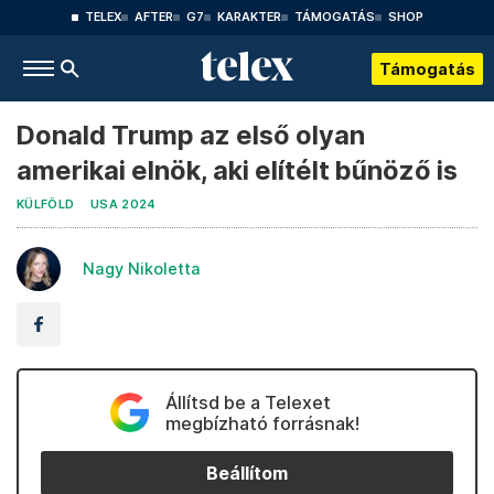
TELEX
AFTER
G7
KARAKTER
TÁMOGATÁS
SHOP
Támogatás
Donald Trump az első olyan
amerikai elnök, aki elítélt bűnöző is
KÜLFÖLD
USA 2024
Nagy Nikoletta
Állítsd be a Telexet
megbízható forrásnak!
Beállítom