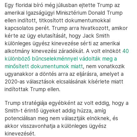
Egy floridai bíró még júliusban ejtette Trump az
amerikai Igazságügyi Minisztérium Donald Trump
ellen indított, titkosított dokumentumokkal
kapcsolatos perét. Trump arra hivatkozott, amikor
kérte az ügy elutasítását, hogy Jack Smith
különleges ügyész kinevezése sérti az amerikai
alkotmány kinevezési záradékát. A volt elnököt
40
különböző bűncselekménnyel vádolták meg a
minősített dokumentumok miatt
, nem vonatkozik
ugyanakkor a döntés arra az eljárásra, amelyet a
2020-as választások elcsalásának kísérlete miatt
indítottak Trump ellen.
Trump stratégiája egyébként az volt eddig, hogy a
Smith-t érintő ügyeket addig húzza, amíg
potenciálisan meg nem választják elnöknek, és
akkor visszavonhatja a különleges ügyész
kinevezését.