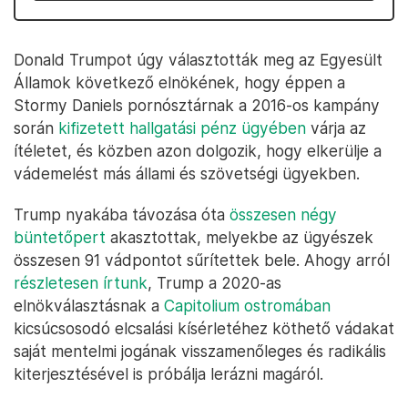
Donald Trumpot úgy választották meg az Egyesült
Államok következő elnökének, hogy éppen a
Stormy Daniels pornósztárnak a 2016-os kampány
során
kifizetett hallgatási pénz ügyében
várja az
ítéletet, és közben azon dolgozik, hogy elkerülje a
vádemelést más állami és szövetségi ügyekben.
Trump nyakába távozása óta
összesen négy
büntetőpert
akasztottak, melyekbe az ügyészek
összesen 91 vádpontot sűrítettek bele. Ahogy arról
részletesen írtunk
, Trump a 2020-as
elnökválasztásnak a
Capitolium ostromában
kicsúcsosodó elcsalási kísérletéhez köthető vádakat
saját mentelmi jogának visszamenőleges és radikális
kiterjesztésével is próbálja lerázni magáról.