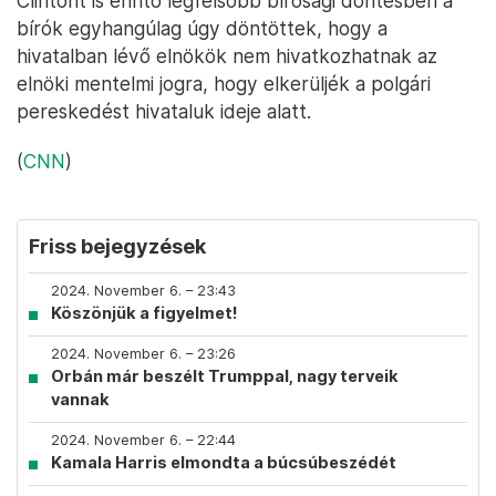
Clintont is érintő legfelsőbb bírósági döntésben a
bírók egyhangúlag úgy döntöttek, hogy a
hivatalban lévő elnökök nem hivatkozhatnak az
elnöki mentelmi jogra, hogy elkerüljék a polgári
pereskedést hivataluk ideje alatt.
(
CNN
)
Friss bejegyzések
2024. November 6. – 23:43
Köszönjük a figyelmet!
2024. November 6. – 23:26
Orbán már beszélt Trumppal, nagy terveik
vannak
2024. November 6. – 22:44
Kamala Harris elmondta a búcsúbeszédét