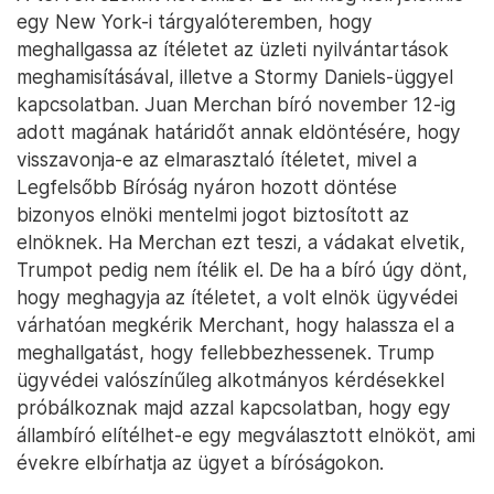
egy New York-i tárgyalóteremben, hogy
meghallgassa az ítéletet az üzleti nyilvántartások
meghamisításával, illetve a Stormy Daniels-üggyel
kapcsolatban. Juan Merchan bíró november 12-ig
adott magának határidőt annak eldöntésére, hogy
visszavonja-e az elmarasztaló ítéletet, mivel a
Legfelsőbb Bíróság nyáron hozott döntése
bizonyos elnöki mentelmi jogot biztosított az
elnöknek. Ha Merchan ezt teszi, a vádakat elvetik,
Trumpot pedig nem ítélik el. De ha a bíró úgy dönt,
hogy meghagyja az ítéletet, a volt elnök ügyvédei
várhatóan megkérik Merchant, hogy halassza el a
meghallgatást, hogy fellebbezhessenek. Trump
ügyvédei valószínűleg alkotmányos kérdésekkel
próbálkoznak majd azzal kapcsolatban, hogy egy
állambíró elítélhet-e egy megválasztott elnököt, ami
évekre elbírhatja az ügyet a bíróságokon.