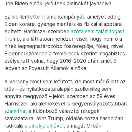
Joe Biden elnök, jelöltnek alelnökét javasolva.
Ez kibillentette Trump kampányát, amelyet addig
Biden korára, gyenge mentális és fizikai állapotára
épített. Harrisszel szemben
azóta sem talált fogást
Trump, aki láthatóan nehezen viseli, hogy nem ő a
hírek legmeghatározóbb főszereplője, főleg, mivel
Bidennel szemben a felmérések szerint magabiztos
esélye lett volna, hogy 2016–2020 után ismét ő
legyen az Egyesült Államok elnöke.
A verseny most sem lefutott, de most már ő lett az
idős – és nyilatkozatai alapján szellemileg sem
annyira meggyőző – jelölt, szemben az 59 éves
Harrisszel, aki alelnökével is kiegyensúlyozottabban
számíthat
a különböző választói rétegek
szavazataira, mint Trump, oldalán hozzá hasonlóan
radikális
alelnökjelöltjével
, a magát Orbán-