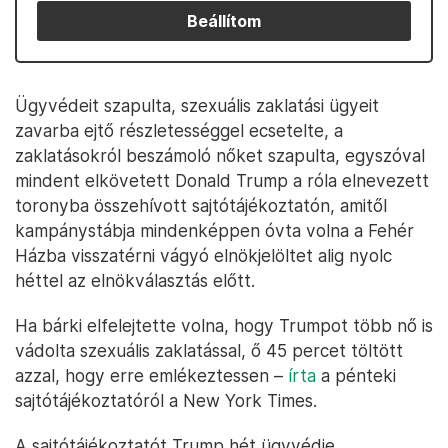
Beállítom
Ügyvédeit szapulta, szexuális zaklatási ügyeit
zavarba ejtő részletességgel ecsetelte, a
zaklatásokról beszámoló nőket szapulta, egyszóval
mindent elkövetett Donald Trump a róla elnevezett
toronyba összehívott sajtótájékoztatón, amitől
kampánystábja mindenképpen óvta volna a Fehér
Házba visszatérni vágyó elnökjelöltet alig nyolc
héttel az elnökválasztás előtt.
Ha bárki elfelejtette volna, hogy Trumpot több nő is
vádolta szexuális zaklatással, ő 45 percet töltött
azzal, hogy erre emlékeztessen –
írta
a pénteki
sajtótájékoztatóról a New York Times.
A sajtótájékoztatót Trump hét ügyvédje