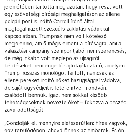
jelenlétében tartotta meg azután, hogy részt vett
egy szövetségi bírósági meghallgatáson az ellene
polgári pert is indító Carroll írónő által
megfogalmazott szexuális zaklatási vádakkal
kapcsolatban. Trumpnak nem volt kötelező
megjelennie, ám ő mégis elment a bíróságra, ami a
választási kampány szempontjából nem szerencsés,
de még inkább volt meglepő az újságírói
kérdéseket nem engedő sajtótájékoztató, amelyen
Trump hosszas monológot tartott, nemcsak az
ellene pereket indító nőket hazugsággal vádolva,
de saját ügyvédjeit is leteremtve, mondván,
csalódott bennük. Igaz, nem sokkal később
tehetségeseknek nevezte őket – fokozva a beszéd
zavarodottságát.
„Gondolják el, mennyire életszerűtlen: híres vagyok,
egy repülőgépen, ahová jönnek az emberek. És én