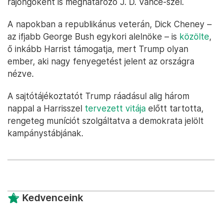
rajongóként is meghatározó J. D. Vance-szel.
A napokban a republikánus veterán, Dick Cheney –
az ifjabb George Bush egykori alelnöke – is
közölte
,
ő inkább Harrist támogatja, mert Trump olyan
ember, aki nagy fenyegetést jelent az országra
nézve.
A sajtótájékoztatót Trump ráadásul alig három
nappal a Harrisszel
tervezett vitája
előtt tartotta,
rengeteg muníciót szolgáltatva a demokrata jelölt
kampánystábjának.
Kedvenceink