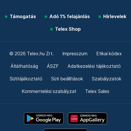
Támogatás
Adó 1% felajánlás
Hírlevelek
Telex Shop
© 2026 Telex.hu Zrt.
Impresszum
Etikai kódex
Átláthatóság
ÁSZF
Adatkezelési tájékoztató
Sütitájékoztató
Süti beállítások
Szabályzatok
Kommentelési szabályzat
Telex Sales