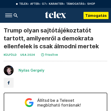
TELEX
AFTER
G7
KARAKTER
TÁMOGATÁS
SHOP
Támogatás
Trump olyan sajtótájékoztatót
tartott, amilyenről a demokrata
ellenfelek is csak álmodni mertek
frissítve
KÜLFÖLD
USA 2024
Nyilas Gergely
Állítsd be a Telexet
megbízható forrásnak!