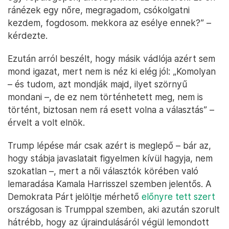
ránézek egy nőre, megragadom, csókolgatni
kezdem, fogdosom. mekkora az esélye ennek?” –
kérdezte.
Ezután arról beszélt, hogy másik vádlója azért sem
mond igazat, mert nem is néz ki elég jól: „Komolyan
– és tudom, azt mondják majd, ilyet szörnyű
mondani –, de ez nem történhetett meg, nem is
történt, biztosan nem rá esett volna a választás” –
érvelt a volt elnök.
Trump lépése már csak azért is meglepő – bár az,
hogy stábja javaslatait figyelmen kívül hagyja, nem
szokatlan –, mert a női választók körében való
lemaradása Kamala Harrisszel szemben jelentős. A
Demokrata Párt jelöltje mérhető
előnyre tett szert
országosan is Trumppal szemben, aki azután szorult
hátrébb, hogy az újraindulásáról végül lemondott