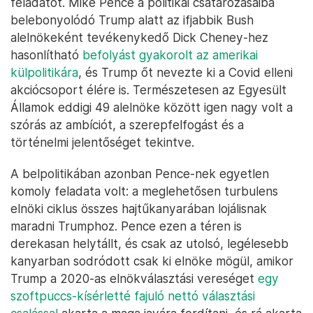
feladatot. Mike Pence a politikai csatározásaiba
belebonyolódó Trump alatt az ifjabbik Bush
alelnökeként tevékenykedő Dick Cheney-hez
hasonlítható
befolyást gyakorolt az amerikai
külpolitikára
, és Trump őt nevezte ki a Covid elleni
akciócsoport élére is. Természetesen az Egyesült
Államok eddigi 49 alelnöke között igen nagy volt a
szórás az ambíciót, a szerepfelfogást és a
történelmi jelentőséget tekintve.
A belpolitikában azonban Pence-nek egyetlen
komoly feladata volt: a meglehetősen turbulens
elnöki ciklus összes hajtűkanyarában lojálisnak
maradni Trumphoz. Pence ezen a téren is
derekasan helytállt, és csak az utolsó, legélesebb
kanyarban sodródott csak ki elnöke mögül, amikor
Trump a 2020-as elnökválasztási vereséget
egy
szoftpuccs-kísérletté fajuló nettó választási