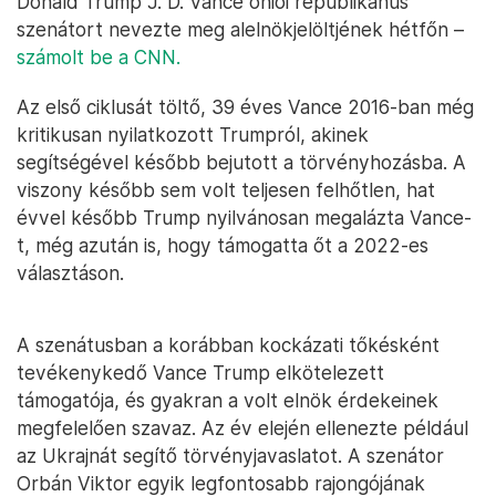
Donald Trump J. D. Vance ohiói republikánus
szenátort nevezte meg alelnökjelöltjének hétfőn –
számolt be a CNN.
Az első ciklusát töltő, 39 éves Vance 2016-ban még
kritikusan nyilatkozott Trumpról, akinek
segítségével később bejutott a törvényhozásba. A
viszony később sem volt teljesen felhőtlen, hat
évvel később Trump nyilvánosan megalázta Vance-
t, még azután is, hogy támogatta őt a 2022-es
választáson.
A szenátusban a korábban kockázati tőkésként
tevékenykedő Vance Trump elkötelezett
támogatója, és gyakran a volt elnök érdekeinek
megfelelően szavaz. Az év elején ellenezte például
az Ukrajnát segítő törvényjavaslatot. A szenátor
Orbán Viktor egyik legfontosabb rajongójának