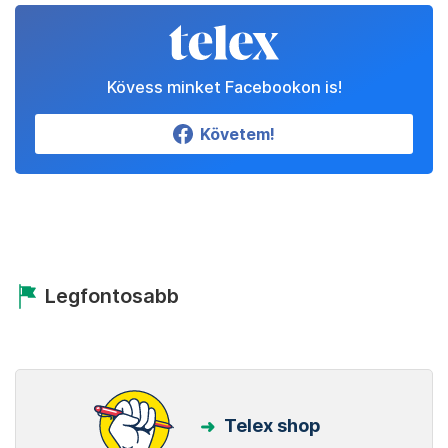
Kövess minket Facebookon is!
Követem!
Legfontosabb
Telex shop