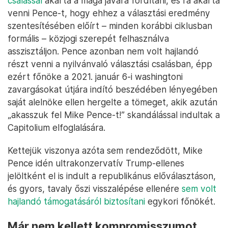
csalással
akarta a maga javára fordítani, és rá akarta
venni Pence-t, hogy ehhez a választási eredmény
szentesítésében előírt – minden korábbi ciklusban
formális – közjogi szerepét felhasználva
asszisztáljon. Pence azonban nem volt hajlandó
részt venni a nyilvánvaló választási csalásban, épp
ezért főnöke a 2021. január 6-i washingtoni
zavargásokat útjára indító beszédében lényegében
saját alelnöke ellen hergelte a tömeget, akik azután
„akasszuk fel Mike Pence-t!” skandálással indultak a
Capitolium elfoglalására.
Kettejük viszonya azóta sem rendeződött, Mike
Pence idén ultrakonzervatív Trump-ellenes
jelöltként el is indult a republikánus előválasztáson,
és gyors, tavaly őszi visszalépése ellenére
sem volt
hajlandó támogatásáról biztosítani
egykori főnökét.
Már nem kellett kompromisszumot