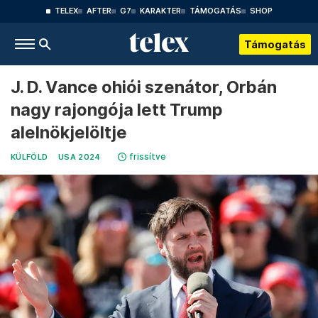
TELEX
AFTER
G7
KARAKTER
TÁMOGATÁS
SHOP
Támogatás
J. D. Vance ohiói szenátor, Orbán
nagy rajongója lett Trump
alelnökjelöltje
frissítve
KÜLFÖLD
USA 2024