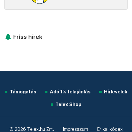
Friss hírek
Támogatás
Adó 1% felajánlás
Hírlevelek
Telex Shop
© 2026 Telex.hu Zrt.
Impresszum
Etikai kódex