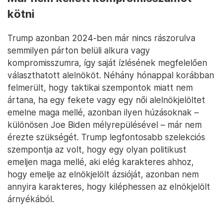
kötni
Trump azonban 2024-ben már nincs rászorulva
semmilyen párton belüli alkura vagy
kompromisszumra, így saját ízlésének megfelelően
választhatott alelnököt. Néhány hónappal korábban
felmerült, hogy taktikai szempontok miatt nem
ártana, ha egy fekete vagy egy női alelnökjelöltet
emelne maga mellé, azonban ilyen húzásoknak –
különösen Joe Biden mélyrepülésével – már nem
érezte szükségét. Trump legfontosabb szelekciós
szempontja az volt, hogy egy olyan politikust
emeljen maga mellé, aki elég karakteres ahhoz,
hogy emelje az elnökjelölt ázsióját, azonban nem
annyira karakteres, hogy kiléphessen az elnökjelölt
árnyékából.