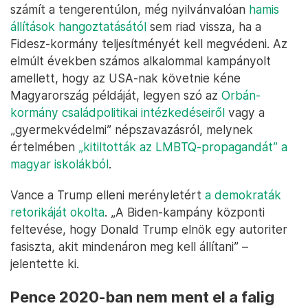
számít a tengerentúlon, még nyilvánvalóan
hamis
állítások hangoztatásától
sem riad vissza, ha a
Fidesz-kormány teljesítményét kell megvédeni. Az
elmúlt években számos alkalommal kampányolt
amellett, hogy az USA-nak követnie kéne
Magyarország példáját, legyen szó az
Orbán-
kormány családpolitikai intézkedéseiről
vagy a
„gyermekvédelmi” népszavazásról, melynek
értelmében
„kitiltották az LMBTQ-propagandát” a
magyar iskolákból
.
Vance a Trump elleni merényletért
a demokraták
retorikáját okolta
. „A Biden-kampány központi
feltevése, hogy Donald Trump elnök egy autoriter
fasiszta, akit mindenáron meg kell állítani” –
jelentette ki.
Pence 2020-ban nem ment el a falig