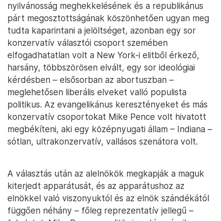
nyilvánosság meghekkelésének és a republikánus
párt megosztottságának köszönhetően ugyan meg
tudta kaparintani a jelöltséget, azonban egy sor
konzervatív választói csoport szemében
elfogadhatatlan volt a New York-i elitből érkező,
harsány, többszörösen elvált, egy sor ideológiai
kérdésben – elsősorban az abortuszban –
meglehetősen liberális elveket valló populista
politikus. Az evangelikánus keresztényeket és más
konzervatív csoportokat Mike Pence volt hivatott
megbékíteni, aki egy középnyugati állam – Indiana –
sótlan, ultrakonzervatív, vallásos szenátora volt.
A választás után az alelnökök megkapják a maguk
kiterjedt apparátusát, és az apparátushoz az
elnökkel való viszonyuktól és az elnök szándékától
függően néhány – főleg reprezentatív jellegű –