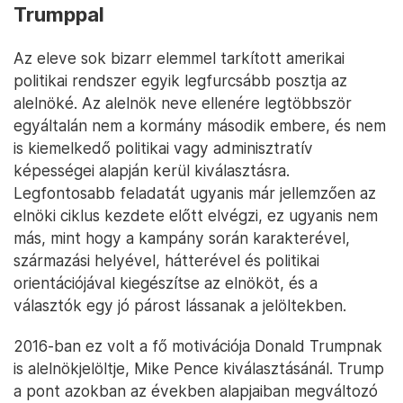
Trumppal
Az eleve sok bizarr elemmel tarkított amerikai
politikai rendszer egyik legfurcsább posztja az
alelnöké. Az alelnök neve ellenére legtöbbször
egyáltalán nem a kormány második embere, és nem
is kiemelkedő politikai vagy adminisztratív
képességei alapján kerül kiválasztásra.
Legfontosabb feladatát ugyanis már jellemzően az
elnöki ciklus kezdete előtt elvégzi, ez ugyanis nem
más, mint hogy a kampány során karakterével,
származási helyével, hátterével és politikai
orientációjával kiegészítse az elnököt, és a
választók egy jó párost lássanak a jelöltekben.
2016-ban ez volt a fő motivációja Donald Trumpnak
is alelnökjelöltje, Mike Pence kiválasztásánál. Trump
a pont azokban az években alapjaiban megváltozó