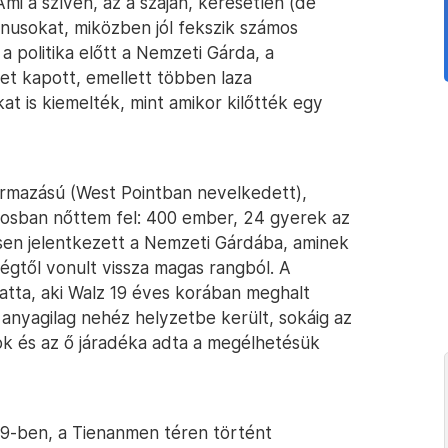
i a szívén, az a száján, keresetlen (de
nusokat, miközben jól fekszik számos
a politika előtt a Nemzeti Gárda, a
et kapott, emellett többen laza
at is kiemelték, mint amikor kilőtték egy
zármazású (West Pointban nevelkedett),
árosban nőttem fel: 400 ember, 24 gyerek az
sen jelentkezett a Nemzeti Gárdába, aminek
égtől vonult vissza magas rangból. A
tatta, aki Walz 19 éves korában meghalt
 anyagilag nehéz helyzetbe került, sokáig az
sok és az ő járadéka adta a megélhetésük
989-ben, a Tienanmen téren történt