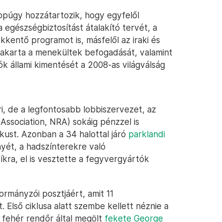
éppúgy hozzátartozik, hogy egyfelől
gészségbiztosítást átalakító tervét, a
kentő programot is, másfelől az iraki és
ni akarta a menekültek befogadását, valamint
k állami kimentését a 2008-as világválság
, de a legfontosabb lobbiszervezet, az
 Association, NRA) sokáig pénzzel is
ikust. Azonban a 34 halottal járó
parklandi
ét, a hadszínterekre való
íkra, el is vesztette a fegyvergyártók
ormányzói posztjáért, amit 11
 Első ciklusa alatt szembe kellett néznie a
 fehér rendőr által megölt
fekete George