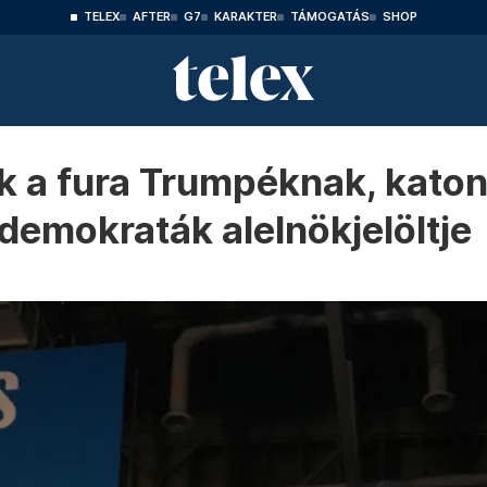
TELEX
AFTER
G7
KARAKTER
TÁMOGATÁS
SHOP
 a fura Trumpéknak, katona
 demokraták alelnökjelöltje