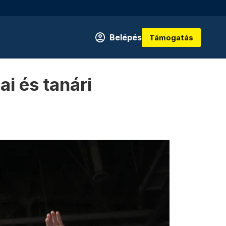
Belépés
Támogatás
i és tanári