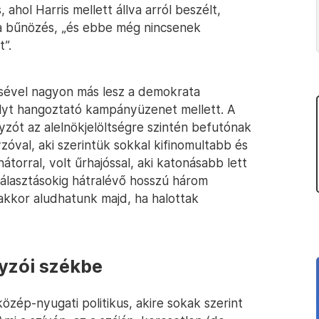
, ahol Harris mellett állva arról beszélt,
a bűnözés, „és ebbe még nincsenek
”.
ésével nagyon más lesz a demokrata
lyt hangoztató kampányüzenet mellett. A
yzót az alelnökjelöltségre szintén befutónak
zóval, aki szerintük sokkal kifinomultabb és
átorral, volt űrhajóssal, aki katonásabb lett
 választásokig hátralévő hosszú három
akkor aludhatunk majd, ha halottak
yzói székbe
özép-nyugati politikus, akire sokak szerint