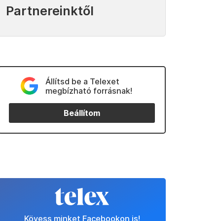
Partnereinktől
Állítsd be a Telexet
megbízható forrásnak!
Beállítom
Kövess minket Facebookon is!