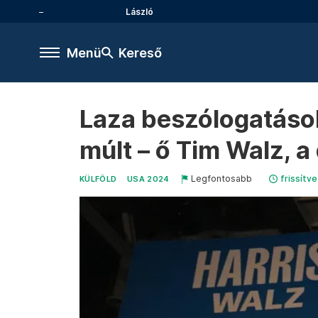
László
Menü
Kereső
Laza beszólogatások
múlt – ő Tim Walz, a
Legfontosabb
frissítve
KÜLFÖLD
USA 2024