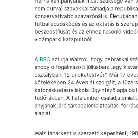
Harris kampányának most szüksége van. Am
nem durva) szavakkal támadja a republiká
konzervatívabb szavazónál is. Életútjában 
futballedzősködés és az oktatás is szerep
beszédstílusát és az ehhez hasonló videók
vidámparki katapultból:
A
BBC
azt írja Walzról, hogy nebraskai s
ahogy ő fogalmazott júliusban: „egy kisv
osztályban, 12 unokatestvér”. Már 17 éve
kötelékében 24 éven át szolgált, a tüzérs
katonáskodásra iskolai ügyintéző apja biz
tüdőrákban. A fiatalember családja emiatt
anyjának járó társadalombiztosítási forrá
alapját.
Walz tanárként is szerzett képesítést, 1