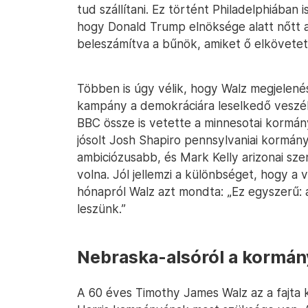
tud szállítani. Ez történt Philadelphiában is
hogy Donald Trump elnöksége alatt nőtt 
beleszámítva a bűnök, amiket ő elkövetett
Többen is úgy vélik, hogy Walz megjelen
kampány a demokráciára leselkedő veszé
BBC össze is vetette a minnesotai kormán
jósolt Josh Shapiro pennsylvaniai kormány
ambiciózusabb, és Mark Kelly arizonai szen
volna. Jól jellemzi a különbséget, hogy a
hónapról Walz azt mondta: „Ez egyszerű: 
leszünk.”
Nebraska-alsóról a kormán
A 60 éves Timothy James Walz az a fajta k