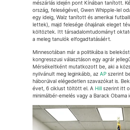
mészárlás idején pont Kínában tanított. K
ország, feleségével, Gwen Whipple-lel od
egy ideig, Walz tanított és amerikai futbal
lettek), majd felesége óhajának eleget 
költöztek. Itt társadalomtudományt oktatot
a meleg tanulók elfogadtatásáért.
Minnesotában már a politikába is belekósto
kongresszusi választáson egy agrár jelleg
Mérsékeltként mutatkozott be, aki a köz
nyilvánult meg leginkább, az
AP
szerint b
háborúival elégedetlen szavazókat is. Bek
évet, 6 ciklust töltött el. A
Hill
szerint itt 
minimálbér-emelés vagy a Barack Obama id