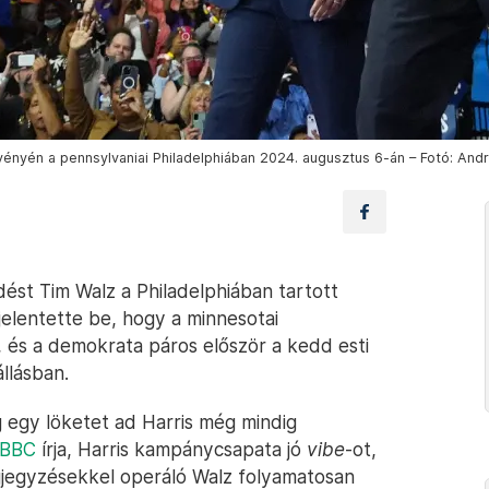
nyén a pennsylvaniai Philadelphiában 2024. augusztus 6-án – Fotó: And
ést Tim Walz a Philadelphiában tartott
elentette be, hogy a minnesotai
, és a demokrata páros először a kedd esti
llásban.
 egy löketet ad Harris még mindig
BBC
írja, Harris kampánycsapata jó
vibe
-ot,
gjegyzésekkel operáló Walz folyamatosan