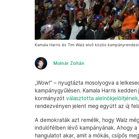
Kamala Harris és Tim Walz első közös kampányrendezvé
Molnár Zoltán
„Wow!” – nyugtázta mosolyogva a lelkesed
kampánygyűlésen. Kamala Harris kedden j
kormányzót
választotta alelnökjelöltjének
rendezvényen jelent meg együtt az új felá
A demokraták azt remélik, hogy Walz még
indulófélben lévő kampányának. Ahogy a
hangulatot akar, amit a mókás, csípős me