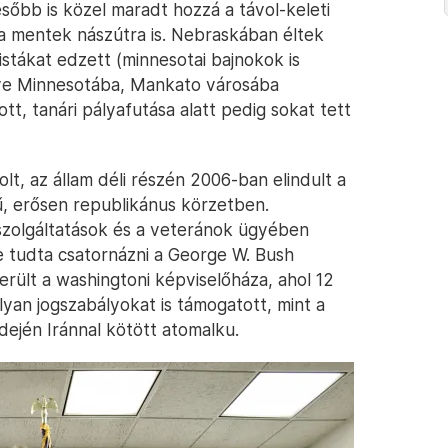
ésőbb is közel maradt hozzá a távol-keleti
a mentek nászútra is. Nebraskában éltek
listákat edzett (minnesotai bajnokok is
téve Minnesotába, Mankato városába
t, tanári pályafutása alatt pedig sokat tett
lt, az állam déli részén 2006-ban elindult a
ű, erősen republikánus körzetben.
szolgáltatások és a veteránok ügyében
e tudta csatornázni a George W. Bush
erült a washingtoni képviselőháza, ahol 12
olyan jogszabályokat is támogatott, mint a
ején Iránnal kötött atomalku.