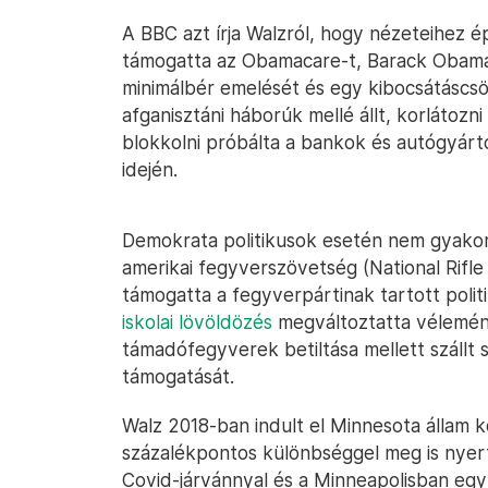
A BBC azt írja Walzról, hogy nézeteihez 
támogatta az Obamacare-t, Barack Obama e
minimálbér emelését és egy kibocsátáscsök
afganisztáni háborúk mellé állt, korlátoz
blokkolni próbálta a bankok és autógyártó
idején.
Demokrata politikusok esetén nem gyakori
amerikai fegyverszövetség (National Rifle
támogatta a fegyverpártinak tartott polit
iskolai lövöldözés
megváltoztatta vélemény
támadófegyverek betiltása mellett szállt s
támogatását.
Walz 2018-ban indult el Minnesota állam k
százalékpontos különbséggel meg is nyert.
Covid-járvánnyal és a Minneapolisban egy