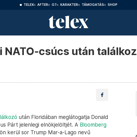
TELEX
AFTER
G7
KARAKTER
TÁMOGATÁS
SHOP
i NATO-csúcs után találkoz
lálkozó
után Floridában meglátogatja Donald
s Párt jelenlegi elnökjelöltjét. A
Bloomberg
ökön kerül sor Trump Mar-a-Lago nevű