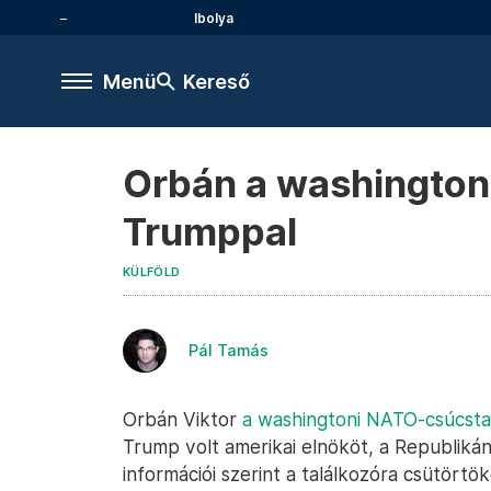
Ibolya
Menü
Kereső
Orbán a washington
Trumppal
KÜLFÖLD
Pál Tamás
Orbán Viktor
a washingtoni NATO-csúcsta
Trump volt amerikai elnököt, a Republikánu
információi szerint a találkozóra csütört