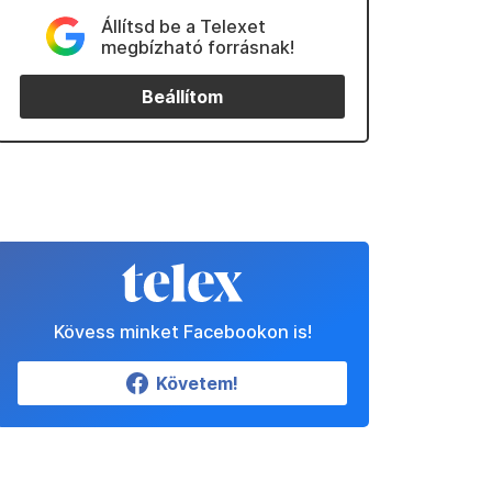
Állítsd be a Telexet
megbízható forrásnak!
Beállítom
Kövess minket Facebookon is!
Követem!