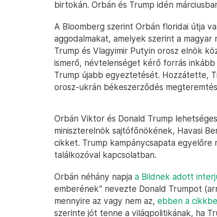
birtokán. Orbán és Trump idén márciusb
A Bloomberg szerint Orbán floridai útja va
aggodalmakat, amelyek szerint a magyar 
Trump és Vlagyimir Putyin orosz elnök köz
ismerő, névtelenséget kérő forrás inkább
Trump újabb egyeztetését. Hozzátette, 
orosz-ukrán békeszerződés megteremté
Orbán Viktor és Donald Trump lehetséges 
miniszterelnök sajtófőnökének, Havasi Bert
cikket. Trump kampánycsapata egyelőre 
találkozóval kapcsolatban.
Orbán néhány napja
a Bildnek adott interj
emberének” nevezte Donald Trumpot (arról
mennyire az vagy nem az,
ebben a cikkbe
szerinte jót tenne a világpolitikának, ha 