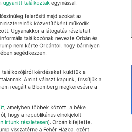
an
ugyanitt találkoztak
egymással.
lószínűleg felerősíti majd azokat az
miniszterelnök közvetítőként működik
ött. Ugyanakkor a látogatás részleteit
 informális találkozónak nevezte Orbán és
Trump nem kérte Orbántól, hogy bármilyen
sében segédkezzen.
találkozójáról kérdéseket küldtük a
alannak. Amint választ kapunk, frissítjük a
nem reagált a Bloomberg megkeresésre a
út
, amelyben többek között „a béke
, hogy a republikánus elnökjelölt
n írtunk részletesen
). Orbán kifejtette,
Trump visszatérne a Fehér Házba, ezért