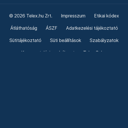
© 2026 Telex.hu Zrt.
Impresszum
Etikai kódex
Átláthatóság
ÁSZF
Adatkezelési tájékoztató
Sütitájékoztató
Süti beállítások
Szabályzatok
Kommentelési szabályzat
Telex Sales