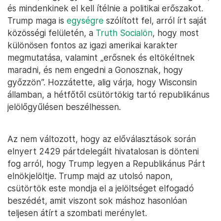
és mindenkinek el kell ítélnie a politikai erőszakot.
Trump maga is
egységre
szólított fel, arról írt saját
közösségi felületén, a
Truth Socialön
, hogy most
különösen fontos az igazi amerikai karakter
megmutatása, valamint „erősnek és eltökéltnek
maradni, és nem engedni a Gonosznak, hogy
győzzön”. Hozzátette, alig várja, hogy Wisconsin
államban, a hétfőtől csütörtökig tartó republikánus
jelölőgyűlésen beszélhessen.
Az nem változott, hogy az előválasztások során
elnyert 2429 pártdelegált hivatalosan is dönteni
fog arról, hogy Trump legyen a Republikánus Párt
elnökjelöltje. Trump majd az utolsó napon,
csütörtök este mondja el a jelöltséget elfogadó
beszédét, amit viszont sok máshoz hasonlóan
teljesen átírt a szombati merénylet.