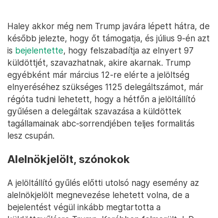
Haley akkor még nem Trump javára lépett hátra, de
később jelezte, hogy őt támogatja, és július 9-én azt
is
bejelentette
, hogy felszabadítja az elnyert 97
küldöttjét, szavazhatnak, akire akarnak. Trump
egyébként már március 12-re elérte a jelöltség
elnyeréséhez szükséges 1125 delegáltszámot, már
régóta tudni lehetett, hogy a hétfőn a jelöltállító
gyűlésen a delegáltak szavazása a küldöttek
tagállamainak abc-sorrendjében teljes formalitás
lesz csupán.
Alelnökjelölt, szónokok
A jelöltállító gyűlés előtti utolsó nagy esemény az
alelnökjelölt megnevezése lehetett volna, de a
bejelentést végül inkább megtartotta a