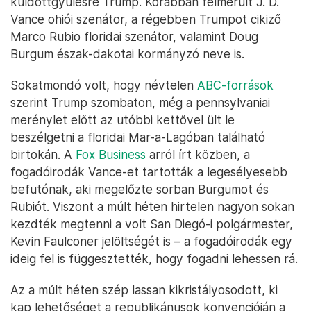
küldöttgyűlésre Trump. Korábban felmerült J. D.
Vance ohiói szenátor, a régebben Trumpot cikiző
Marco Rubio floridai szenátor, valamint Doug
Burgum észak-dakotai kormányzó neve is.
Sokatmondó volt, hogy névtelen
ABC-források
szerint Trump szombaton, még a pennsylvaniai
merénylet előtt az utóbbi kettővel ült le
beszélgetni a floridai Mar-a-Lagóban található
birtokán. A
Fox Business
arról írt közben, a
fogadóirodák Vance-et tartották a legesélyesebb
befutónak, aki megelőzte sorban Burgumot és
Rubiót. Viszont a múlt héten hirtelen nagyon sokan
kezdték megtenni a volt San Diegó-i polgármester,
Kevin Faulconer jelöltségét is – a fogadóirodák egy
ideig fel is függesztették, hogy fogadni lehessen rá.
Az a múlt héten szép lassan kikristályosodott, ki
kap lehetőséget a republikánusok konvencióján a