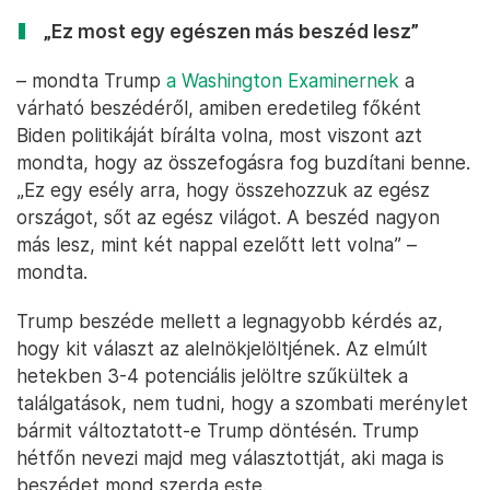
„Ez most egy egészen más beszéd lesz”
– mondta Trump
a Washington Examinernek
a
várható beszédéről, amiben eredetileg főként
Biden politikáját bírálta volna, most viszont azt
mondta, hogy az összefogásra fog buzdítani benne.
„Ez egy esély arra, hogy összehozzuk az egész
országot, sőt az egész világot. A beszéd nagyon
más lesz, mint két nappal ezelőtt lett volna” –
mondta.
Trump beszéde mellett a legnagyobb kérdés az,
hogy kit választ az alelnökjelöltjének. Az elmúlt
hetekben 3-4 potenciális jelöltre szűkültek a
találgatások, nem tudni, hogy a szombati merénylet
bármit változtatott-e Trump döntésén. Trump
hétfőn nevezi majd meg választottját, aki maga is
beszédet mond szerda este.