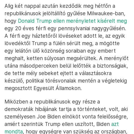
Alig két nappal azután kezdődik meg hétfőn a
republikánusok jelöltállító gyűlése Milwaukee-ban,
hogy
Donald Trump ellen merényletet kísérelt meg
egy 20 éves férfi egy pennsylvaniai nagygyűlésén.
A férfi egy háztetőről lövéseket adott le, az egyik
lövedéktől Trump a fülén sérült meg, a mögötte
egy lelátón ülő közönség soraiban egy embert
meghalt, ketten súlyosan megsérültek. A merénylőt
utána másodperceken belül lelőtték a biztonságiak,
de tette mély sebeket ejtett a választásokra
készülő, politikai törésvonalak mentén a végletekig
megosztott Egyesült Államokon.
Miközben a republikánusok egy része a
demokraták hibájának tartja a történteket, volt, aki
személyesen Joe Biden elnököt vonta felelősségre,
amiért szerintük Trump ellen uszított, Biden
azt
mondta
, hogy egységre van szükség az országban,