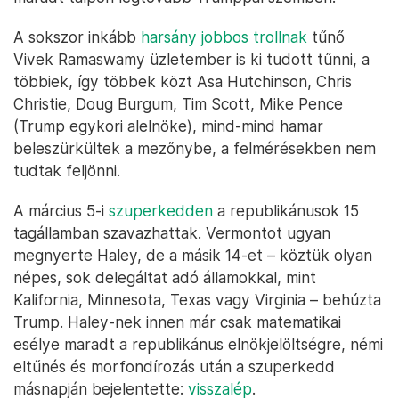
A sokszor inkább
harsány jobbos trollnak
tűnő
Vivek Ramaswamy üzletember is ki tudott tűnni, a
többiek, így többek közt Asa Hutchinson, Chris
Christie, Doug Burgum, Tim Scott, Mike Pence
(Trump egykori alelnöke), mind-mind hamar
beleszürkültek a mezőnybe, a felmérésekben nem
tudtak feljönni.
A március 5-i
szuperkedden
a republikánusok 15
tagállamban szavazhattak. Vermontot ugyan
megnyerte Haley, de a másik 14-et – köztük olyan
népes, sok delegáltat adó államokkal, mint
Kalifornia, Minnesota, Texas vagy Virginia – behúzta
Trump. Haley-nek innen már csak matematikai
esélye maradt a republikánus elnökjelöltségre, némi
eltűnés és morfondírozás után a szuperkedd
másnapján bejelentette:
visszalép
.