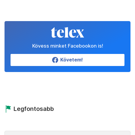
Kövess minket Facebookon is!
Követem!
Legfontosabb