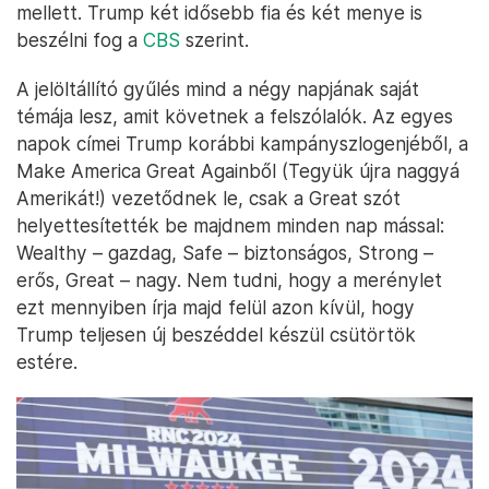
mellett. Trump két idősebb fia és két menye is
beszélni fog a
CBS
szerint.
A jelöltállító gyűlés mind a négy napjának saját
témája lesz, amit követnek a felszólalók. Az egyes
napok címei Trump korábbi kampányszlogenjéből, a
Make America Great Againből (Tegyük újra naggyá
Amerikát!) vezetődnek le, csak a Great szót
helyettesítették be majdnem minden nap mással:
Wealthy – gazdag, Safe – biztonságos, Strong –
erős, Great – nagy. Nem tudni, hogy a merénylet
ezt mennyiben írja majd felül azon kívül, hogy
Trump teljesen új beszéddel készül csütörtök
estére.