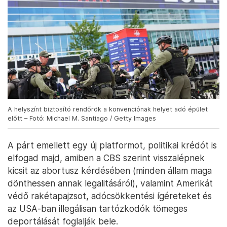
A helyszínt biztosító rendőrök a konvenciónak helyet adó épület
előtt – Fotó: Michael M. Santiago / Getty Images
A párt emellett egy új platformot, politikai krédót is
elfogad majd, amiben a CBS szerint visszalépnek
kicsit az abortusz kérdésében (minden állam maga
dönthessen annak legalitásáról), valamint Amerikát
védő rakétapajzsot, adócsökkentési ígéreteket és
az USA-ban illegálisan tartózkodók tömeges
deportálását foglalják bele.