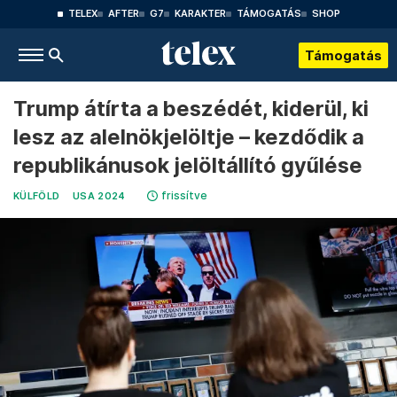
TELEX
AFTER
G7
KARAKTER
TÁMOGATÁS
SHOP
Támogatás
Trump átírta a beszédét, kiderül, ki
lesz az alelnökjelöltje – kezdődik a
republikánusok jelöltállító gyűlése
frissítve
KÜLFÖLD
USA 2024