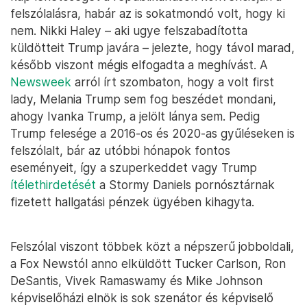
felszólalásra, habár az is sokatmondó volt, hogy ki
nem. Nikki Haley – aki ugye felszabadította
küldötteit Trump javára – jelezte, hogy távol marad,
később viszont mégis elfogadta a meghívást. A
Newsweek
arról írt szombaton, hogy a volt first
lady, Melania Trump sem fog beszédet mondani,
ahogy Ivanka Trump, a jelölt lánya sem. Pedig
Trump felesége a 2016-os és 2020-as gyűléseken is
felszólalt, bár az utóbbi hónapok fontos
eseményeit, így a szuperkeddet vagy Trump
ítélethirdetését
a Stormy Daniels pornósztárnak
fizetett hallgatási pénzek ügyében kihagyta.
Felszólal viszont többek közt a népszerű jobboldali,
a Fox Newstól anno elküldött Tucker Carlson, Ron
DeSantis, Vivek Ramaswamy és Mike Johnson
képviselőházi elnök is sok szenátor és képviselő