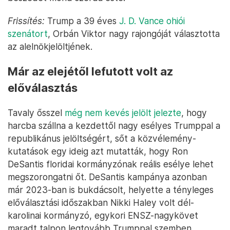
Frissítés:
Trump a 39 éves
J. D. Vance ohiói
szenátort
, Orbán Viktor nagy rajongóját választotta
az alelnökjelöltjének.
Már az elejétől lefutott volt az
előválasztás
Tavaly ősszel
még nem kevés jelölt jelezte
, hogy
harcba szállna a kezdettől nagy esélyes Trumppal a
republikánus jelöltségért, sőt a közvélemény-
kutatások egy ideig azt mutatták, hogy Ron
DeSantis floridai kormányzónak reális esélye lehet
megszorongatni őt. DeSantis kampánya azonban
már 2023-ban is bukdácsolt, helyette a tényleges
előválasztási időszakban Nikki Haley volt dél-
karolinai kormányzó, egykori ENSZ-nagykövet
maradt talpon legtovább Trumppal szemben.