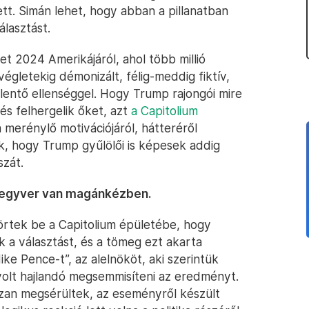
tt. Simán lehet, hogy abban a pillanatban
lasztást.
et 2024 Amerikájáról, ahol több millió
végletekig démonizált, félig-meddig fiktív,
elentő ellenséggel. Hogy Trump rajongói mire
és felhergelik őket, azt
a Capitolium
 merénylő motivációjáról, hátteréről
uk, hogy Trump gyűlölői is képesek addig
szát.
őfegyver van magánkézben.
törtek be a Capitolium épületébe, hogy
 a választást, és a tömeg ezt akarta
ike Pence-t”, az alelnököt, aki szerintük
m volt hajlandó megsemmisíteni az eredményt.
zan megsérültek, az eseményről készült