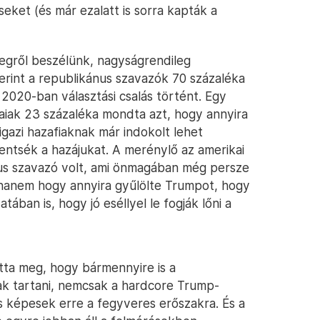
eket (és már ezalatt is sorra kapták a
megről beszélünk, nagyságrendileg
erint a republikánus szavazók 70 százaléka
2020-ban választási csalás történt. Egy
aiak 23 százaléka mondta azt, hogy annyira
igazi hazafiaknak már indokolt lehet
ntsék a hazájukat. A merénylő az amerikai
ánus szavazó volt, ami önmagában még persze
, hanem hogy annyira gyűlölte Trumpot, hogy
ában is, hogy jó eséllyel le fogják lőni a
tta meg, hogy bármennyire is a
k tartani, nemcsak a hardcore Trump-
s képesek erre a fegyveres erőszakra. És a