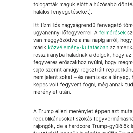
tologatták maguk előtt a húzósabb döntés
halálos fenyegetéseket).
Itt tízmilliós nagyságrendű fenyegető tö
ugyanennyi lőfegyverrel. A
felmérések
sz
van meggyőződve a mai napig arról, hogy 
másik
közvélemény-kutatásban
az amerik
rossz irányba haladnak a dolgok, hogy az 
fegyveres erőszakhoz nyúlni, hogy megme
sajtó szerint amúgy regisztrált republik
nem jelent sokat – és nem is ez a lényeg
képes volt fegyvert fogni, még annak tudat
merénylet után.
A Trump elleni merénylet éppen azt muta
republikánusokat szokás fegyvermániásna
rajongók, de a hardcore Trump-gyűlölők i