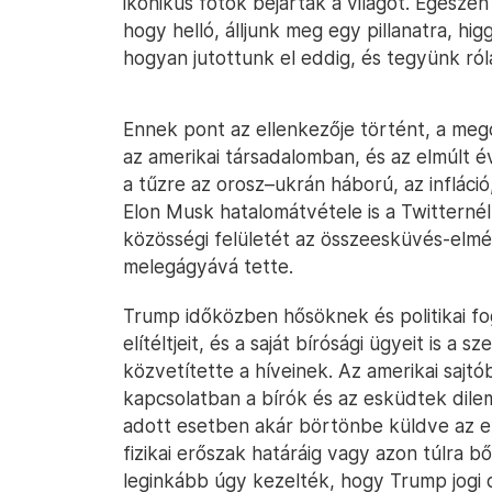
ikonikus fotók bejárták a világot. Egészen 
hogy helló, álljunk meg egy pillanatra, hi
hogyan jutottunk el eddig, és tegyünk ról
Ennek pont az ellenkezője történt, a mego
az amerikai társadalomban, és az elmúlt é
a tűzre az orosz–ukrán háború, az infláció
Elon Musk hatalomátvétele is a Twitternél
közösségi felületét az összeesküvés-elmé
melegágyává tette.
Trump időközben hősöknek és politikai fo
elítéltjeit, és a saját bírósági ügyeit is 
közvetítette a híveinek. Az amerikai sajt
kapcsolatban a bírók és az esküdtek dilem
adott esetben akár börtönbe küldve az ex
fizikai erőszak határáig vagy azon túlra bő
leginkább úgy kezelték, hogy Trump jogi