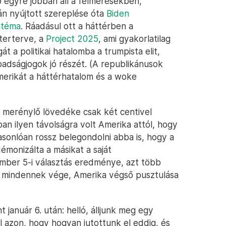
p egyre jobban áll a felmérésekben,
tán nyújtott szereplése óta
Biden
atéma
. Ráadásul ott a háttérben a
sterterve, a
Project 2025
, ami gyakorlatilag
 a politikai hatalomba a trumpista elit,
badságjogok jó részét. (A republikánusok
merikát a háttérhatalom és a woke
a merénylő lövedéke csak két centivel
an ilyen távolságra volt Amerika attól, hogy
asonlóan rossz belegondolni abba is, hogy a
démonizálta a másikat a saját
mber 5-i választás eredménye, azt több
gy mindennek vége, Amerika végső pusztulása
t január 6. után: helló, álljunk meg egy
el azon, hogy hogyan jutottunk el eddig, és