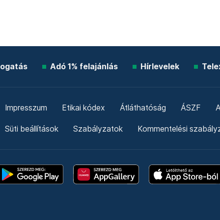
ogatás
Adó 1% felajánlás
Hírlevelek
Tele
Impresszum
Etikai kódex
Átláthatóság
ÁSZF
A
Süti beállítások
Szabályzatok
Kommentelési szabály