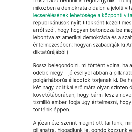
frusztráció bennük is régóta gyűlik: Trum
miközben a demokrata oldalon a jelölti vi
lecserélésének lehetősége a központi vit
republikánusok nyílt titokként kezelt me
arról szól, hogy hogyan betonozza be magát
lebontva az amerikai demokrácia és a sza
értelmezésében: hogyan szabadítják ki A
diktatúrájából.)
Rossz belegondolni, mi történt volna, ha 
odébb megy – jó eséllyel abban a pillanatb
polgárháborús állapotok törjenek ki. De h
két nagy politikai erő mára olyan szinten 
követőtáborában, hogy bármi lesz a nove
tízmillió ember fogja úgy értelmezni, ho
történik éppen.
A józan ész szerint megint ott tartunk, min
pillanatra, higgadjunk le, gondolkozzunk 