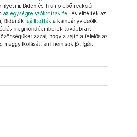
ilyesmi. Biden és Trump első reakciói
en
az egységre szólítottak fel
, és elítélték az
n, Bidenék
leállították
a kampányvideóik
 médiás megmondóemberek továbbra is
közönségüket azzal, hogy a sajtó a felelős az
 meggyilkolását, ami nem sok jót ígér.