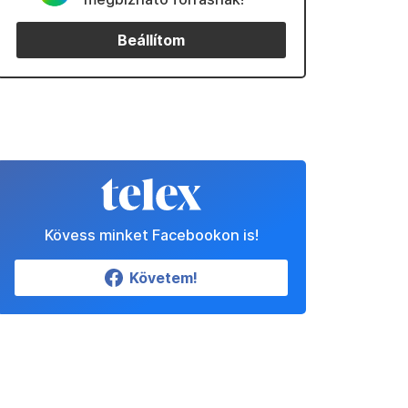
Beállítom
Kövess minket Facebookon is!
Követem!