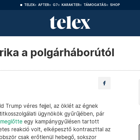
TELEX
AFTER
G7
KARAKTER
TÁMOGATÁS
SHOP
rika a polgárháborútól
ald Trump véres fejjel, az öklét az égnek
titkosszolgálati ügynökök gyűrűjében, pár
 meglőtte
egy kampánygyűlésen tartott
tes reakció volt, elképesztő kontraszttal az
bbször csak erőtlenül hebegő, sokszor