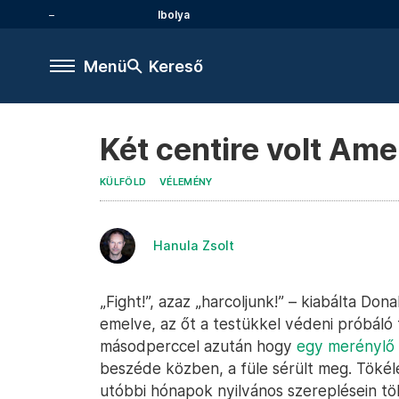
Ibolya
Menü
Kereső
Két centire volt Ame
KÜLFÖLD
VÉLEMÉNY
Hanula Zsolt
„Fight!”, azaz „harcoljunk!” – kiabálta Don
emelve, az őt a testükkel védeni próbáló 
másodperccel azután hogy
egy merénylő
beszéde közben, a füle sérült meg. Tökéle
utóbbi hónapok nyilvános szereplésein tö