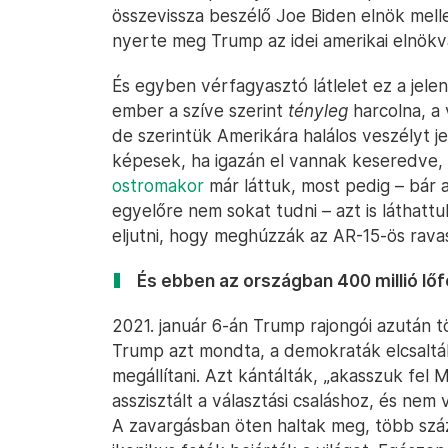
összevissza beszélő Joe Biden elnök melle
nyerte meg Trump az idei amerikai elnökvá
És egyben vérfagyasztó látlelet ez a jelen
ember a szíve szerint
tényleg
harcolna, a 
de szerintük Amerikára halálos veszélyt j
képesek, ha igazán el vannak keseredve, 
ostromakor
már láttuk, most pedig – bár a
egyelőre nem sokat tudni – azt is láthatt
eljutni, hogy meghúzzák az AR-15-ös rava
És ebben az országban 400 millió l
2021. január 6-án Trump rajongói azután 
Trump azt mondta, a demokraták elcsalták
megállítani. Azt kántálták, „akasszuk fel M
asszisztált a választási csaláshoz, és ne
A zavargásban öten haltak meg, több szá