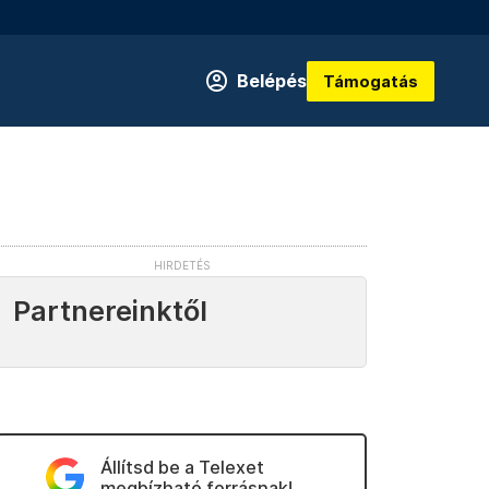
Belépés
Támogatás
Partnereinktől
Állítsd be a Telexet
megbízható forrásnak!