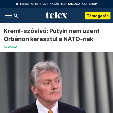
TELEX
AFTER
G7
KARAKTER
TÁMOGATÁS
SHOP
Támogatás
Kreml-szóvivő: Putyin nem üzent
Orbánon keresztül a NATO-nak
KÜLFÖLD