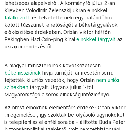
lehetséges alapelveiről. A kormányfő július 2-án
Kijevben Volodimir Zelenszkij ukrán elnökkel
találkozott
, és felvetette neki egy határidőhöz
kötött tűzszünet lehetőségét a béketárgyalások
előkészítése érdekében. Orbán Viktor hétfőn
Pekingben Hszi Csin-ping kínai
elnökkel tárgyalt
az
ukrajnai rendezésről.
A magyar miniszterelnök következetesen
békemissziónak
hívja turnéját, ami esetén sorra
fejtették ki uniós vezetők, hogy Orbán
nem uniós
színekben
tárgyalt. Ugyanis július 1-től
Magyarországé a soros elnökség intézménye.
Az orosz elnöknek elementáris érdeke Orbán Viktor
„megemelése”, így szoktak befolyásoló ügynököket
is telepíteni az ellenfél soraiba – állította Buda Péter
biztonságpolitikai szakértő, volt nemzetbiztonsági