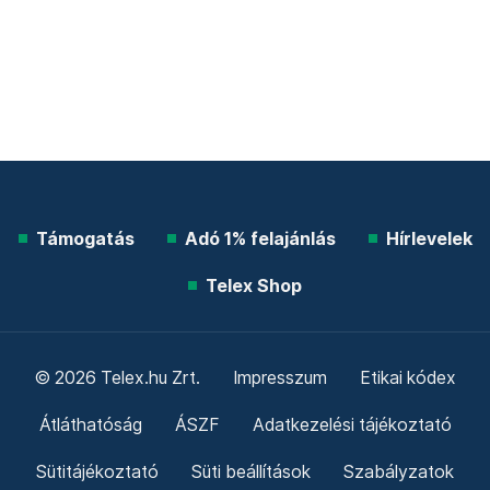
Támogatás
Adó 1% felajánlás
Hírlevelek
Telex Shop
© 2026 Telex.hu Zrt.
Impresszum
Etikai kódex
Átláthatóság
ÁSZF
Adatkezelési tájékoztató
Sütitájékoztató
Süti beállítások
Szabályzatok