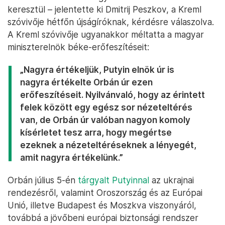
keresztül – jelentette ki Dmitrij Peszkov, a Kreml
szóvivője hétfőn újságíróknak, kérdésre válaszolva.
A Kreml szóvivője ugyanakkor méltatta a magyar
miniszterelnök béke-erőfeszítéseit:
„Nagyra értékeljük, Putyin elnök úr is
nagyra értékelte Orbán úr ezen
erőfeszítéseit. Nyilvánvaló, hogy az érintett
felek között egy egész sor nézeteltérés
van, de Orbán úr valóban nagyon komoly
kísérletet tesz arra, hogy megértse
ezeknek a nézeteltéréseknek a lényegét,
amit nagyra értékelünk.”
Orbán július 5-én
tárgyalt Putyinnal
az ukrajnai
rendezésről, valamint Oroszország és az Európai
Unió, illetve Budapest és Moszkva viszonyáról,
továbbá a jövőbeni európai biztonsági rendszer