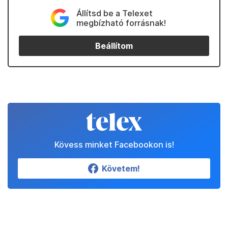
Állítsd be a Telexet
megbízható forrásnak!
Beállítom
Kövess minket Facebookon is!
Követem!