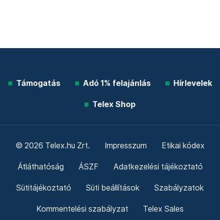
Támogatás
Adó 1% felajánlás
Hírlevelek
Telex Shop
© 2026 Telex.hu Zrt.
Impresszum
Etikai kódex
Átláthatóság
ÁSZF
Adatkezelési tájékoztató
Sütitájékoztató
Süti beállítások
Szabályzatok
Kommentelési szabályzat
Telex Sales