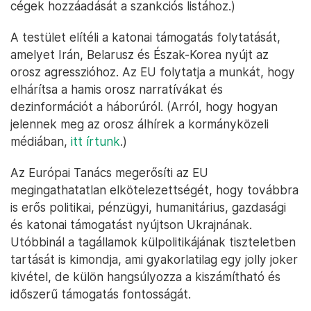
cégek hozzáadását a szankciós listához.)
A testület elítéli a katonai támogatás folytatását,
amelyet Irán, Belarusz és Észak-Korea nyújt az
orosz agresszióhoz. Az EU folytatja a munkát, hogy
elhárítsa a hamis orosz narratívákat és
dezinformációt a háborúról. (Arról, hogy hogyan
jelennek meg az orosz álhírek a kormányközeli
médiában,
itt írtunk
.)
Az Európai Tanács megerősíti az EU
megingathatatlan elkötelezettségét, hogy továbbra
is erős politikai, pénzügyi, humanitárius, gazdasági
és katonai támogatást nyújtson Ukrajnának.
Utóbbinál a tagállamok külpolitikájának tiszteletben
tartását is kimondja, ami gyakorlatilag egy jolly joker
kivétel, de külön hangsúlyozza a kiszámítható és
időszerű támogatás fontosságát.