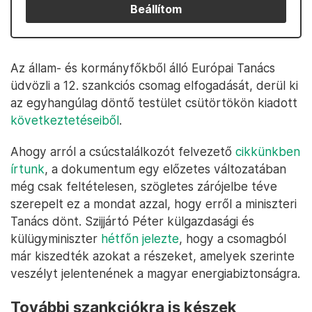
Beállítom
Az állam- és kormányfőkből álló Európai Tanács
üdvözli a 12. szankciós csomag elfogadását, derül ki
az egyhangúlag döntő testület csütörtökön kiadott
következtetéseiből
.
Ahogy arról a csúcstalálkozót felvezető
cikkünkben
írtunk
, a dokumentum egy előzetes változatában
még csak feltételesen, szögletes zárójelbe téve
szerepelt ez a mondat azzal, hogy erről a miniszteri
Tanács dönt. Szijjártó Péter külgazdasági és
külügyminiszter
hétfőn jelezte
, hogy a csomagból
már kiszedték azokat a részeket, amelyek szerinte
veszélyt jelentenének a magyar energiabiztonságra.
További szankciókra is készek