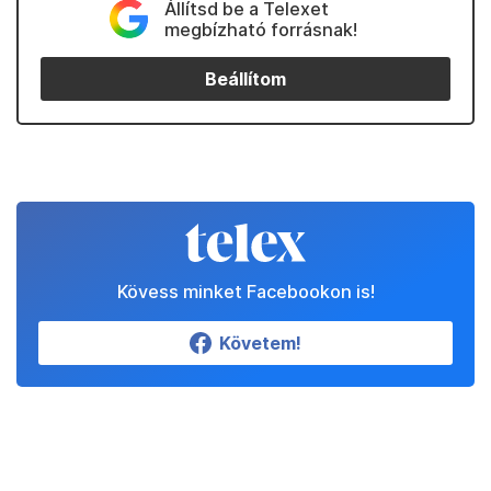
Állítsd be a Telexet
megbízható forrásnak!
Beállítom
Kövess minket Facebookon is!
Követem!