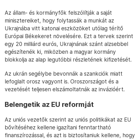
Az állam- és kormányfők felszólítják a saját
minisztereiket, hogy folytassák a munkát az
Ukrajnába vitt katonai eszközöket utólag térítő
Európai Békekeret növelésére. Ezt a tervek szerint
egy 20 milliárd eurós, Ukrajnának szánt alzsebbel
egészítenék ki, miközben a magyar kormány
blokkolja az alap legutóbbi részletének kifizetését.
Az ukrán segélybe bevonnák a szankciók miatt
lefoglalt orosz vagyont is. Oroszországot és a
vezetését teljesen elszámoltatnák az invázióért.
Belengetik az EU reformját
Az uniós vezetők szerint az uniós politikákat az EU
bővítéséhez kellene igazítani fenntartható
finanszírozással, és azt is biztosítaniuk kellene, hogy