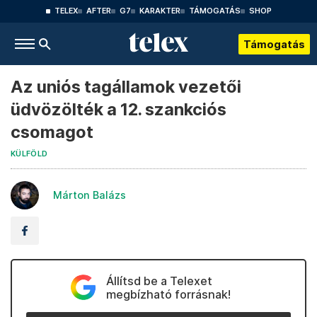
TELEX
AFTER
G7
KARAKTER
TÁMOGATÁS
SHOP
Támogatás
Az uniós tagállamok vezetői
üdvözölték a 12. szankciós
csomagot
KÜLFÖLD
Márton Balázs
Állítsd be a Telexet
megbízható forrásnak!