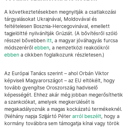
A következtetésekben megnyitják a csatlakozási
tárgyalásokat Ukrajnával, Moldovával és
feltételesen Bosznia-Hercegovinával, emellett
tagjelöltté nyilvánítják Grúziát. (A bővítésről szóló
résszel bővebben
itt
, a magyar jóváhagyás furcsa
módszeréről
ebben
, a nemzetközi reakciókról
ebben
a cikkben foglalkozunk részletesen.)
Az Európai Tanács szerint – ahol Orbán Viktor
képviseli Magyarországot – az EU eltökélt, hogy
tovább gyengítse Oroszország hadviselő
képességét. Ehhez akár még jobban megerősíthetik
a szankciókat, amelyek megkerülését is
megakadályoznák a magas kockázatú termékeknél.
(Néhány napja Szijjártó Péter
arról beszélt
, hogy a
kormány továbbra sem támogatja kínai vagy török