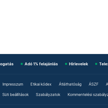
ogatás
Adó 1% felajánlás
Hírlevelek
Tele
Impresszum
Etikai kódex
Átláthatóság
ÁSZF
A
Süti beállítások
Szabályzatok
Kommentelési szabály