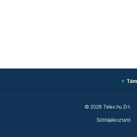
Tám
© 2026 Telex.hu Zrt.
Sütitájékoztató