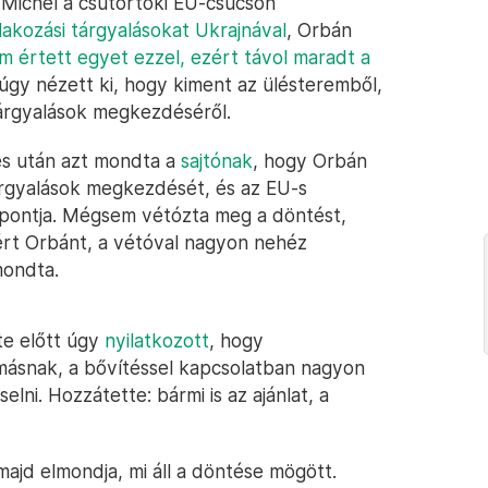
 Michel a csütörtöki EU-csúcson
akozási tárgyalásokat Ukrajnával
, Orbán
m értett egyet ezzel, ezért távol maradt a
 úgy nézett ki, hogy kiment az ülésteremből,
tárgyalások megkezdéséről.
tés után azt mondta a
sajtónak
, hogy Orbán
tárgyalások megkezdését, és az EU-s
áspontja. Mégsem vétózta meg a döntést,
ezért Orbánt, a vétóval nagyon nehéz
mondta.
te előtt úgy
nyilatkozott
, hogy
snak, a bővítéssel kapcsolatban nagyon
elni. Hozzátette: bármi is az ajánlat, a
 majd elmondja, mi áll a döntése mögött.