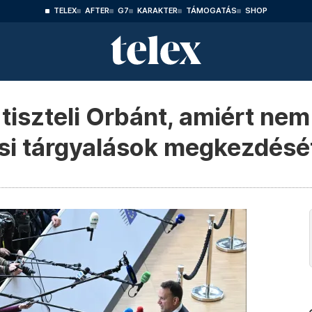
TELEX
AFTER
G7
KARAKTER
TÁMOGATÁS
SHOP
 tiszteli Orbánt, amiért ne
si tárgyalások megkezdésé