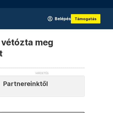
Belépés
Támogatás
m vétózta meg
t
Partnereinktől