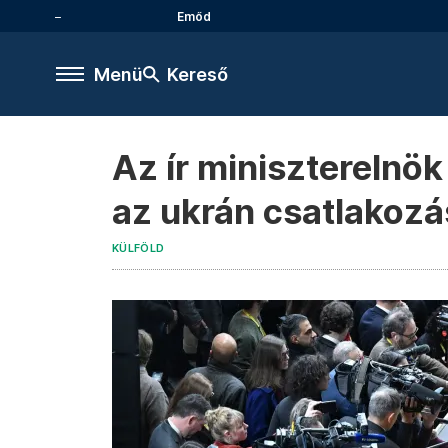
Emőd
Menü
Kereső
Az ír miniszterelnök
az ukrán csatlakozá
KÜLFÖLD