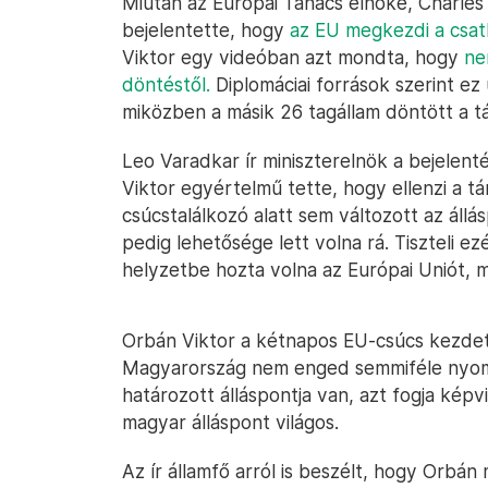
Miután az Európai Tanács elnöke, Charles
bejelentette, hogy
az EU megkezdi a csatl
Viktor egy videóban azt mondta, hogy
ne
döntéstől.
Diplomáciai források szerint ez
miközben a másik 26 tagállam döntött a 
Leo Varadkar ír miniszterelnök a bejelen
Viktor egyértelmű tette, hogy ellenzi a 
csúcstalálkozó alatt sem változott az áll
pedig lehetősége lett volna rá. Tiszteli 
helyzetbe hozta volna az Európai Uniót, 
Orbán Viktor a kétnapos EU-csúcs kezde
Magyarország nem enged semmiféle nyomá
határozott álláspontja van, azt fogja képvis
magyar álláspont világos.
Az ír államfő arról is beszélt, hogy Orbán