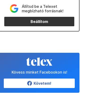
Állítsd be a Telexet
megbízható forrásnak!
Beállítom
Kövess minket Facebookon is!
Követem!