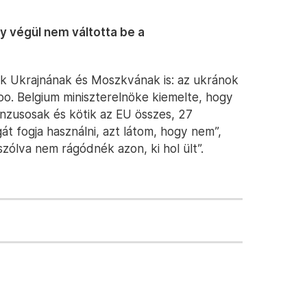
 végül nem váltotta be a
nk Ukrajnának és Moszkvának is: az ukránok
oo. Belgium miniszterelnöke kiemelte, hogy
nzusosak és kötik az EU összes, 27
át fogja használni, azt látom, hogy nem”,
szólva nem rágódnék azon, ki hol ült”.