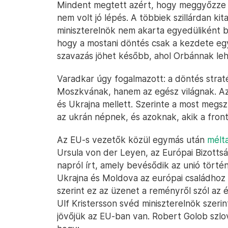
Mindent megtett azért, hogy meggyőzze a
nem volt jó lépés. A többiek szillárdan kit
miniszterelnök nem akarta egyedüliként blo
hogy a mostani döntés csak a kezdete eg
szavazás jöhet később, ahol Orbánnak leh
Varadkar úgy fogalmazott: a döntés strat
Moszkvának, hanem az egész világnak. Azt
és Ukrajna mellett. Szerinte a most megsz
az ukrán népnek, és azoknak, akik a fron
Az EU-s vezetők közül egymás után
mélt
Ursula von der Leyen, az Európai Bizottsá
napról írt, amely bevésődik az unió törté
Ukrajna és Moldova az európai családhoz 
szerint ez az üzenet a reményről szól az 
Ulf Kristersson svéd miniszterelnök szerin
jövőjük az EU-ban van. Robert Golob sz