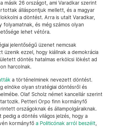
 másik 26 országot, ami Varadkar szerint
artottak álláspontjuk mellett, és a magyar
kkolni a döntést. Arra is utalt Varadkar,
y folyamatnak, és még számos olyan
etősége lehet vétóra.
égiai jelentőségű üzenet nemcsak
 üzenik ezzel, hogy kiállnak a demokrácia
ületett döntés hatalmas erkölcsi lökést ad
ton harcolnak.
atták
a történelminek nevezett döntést.
g elnöke olyan stratégiai döntésről és
nelmébe. Olaf Scholz német kancellár szerint
tartozik. Petteri Orpo finn kormányfő
érintett országoknak és állampolgáraiknak.
t pedig a döntés világos jelzés, hogy a
lovén kormányfő
a Politicónak arról beszélt
,