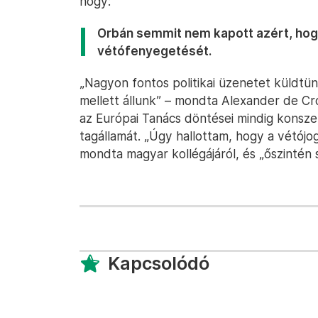
hogy:
Orbán semmit nem kapott azért, hogy
vétófenyegetését.
„Nagyon fontos politikai üzenetet küldtü
mellett állunk” – mondta Alexander de Cr
az Európai Tanács döntései mindig konsze
tagállamát. „Úgy hallottam, hogy a vétójog
mondta magyar kollégájáról, és „őszintén 
Kapcsolódó