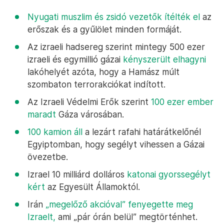
Nyugati muszlim és zsidó vezetők ítélték el
az
erőszak és a gyűlölet minden formáját.
Az izraeli hadsereg szerint mintegy 500 ezer
izraeli és egymillió gázai
kényszerült elhagyni
lakóhelyét azóta, hogy a Hamász múlt
szombaton terrorakciókat indított.
Az Izraeli Védelmi Erők szerint
100 ezer ember
maradt
Gáza városában.
100 kamion áll
a lezárt rafahi határátkelőnél
Egyiptomban, hogy segélyt vihessen a Gázai
övezetbe.
Izrael 10 milliárd dolláros
katonai gyorssegélyt
kért
az Egyesült Államoktól.
Irán
„megelőző akcióval” fenyegette meg
Izraelt,
ami „pár órán belül” megtörténhet.