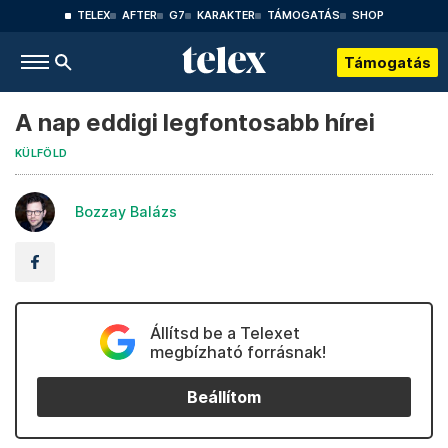
TELEX
AFTER
G7
KARAKTER
TÁMOGATÁS
SHOP
Támogatás
A nap eddigi legfontosabb hírei
KÜLFÖLD
Bozzay Balázs
Állítsd be a Telexet
megbízható forrásnak!
Beállítom