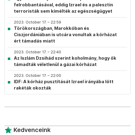
felrobbantásával, eddig Izrael és a palesztin
terroristák sem kímélték az egészségügyet
2023. October 17. – 22:59
Törökországban, Marokkóban és
Ciszjordániában is utcára vonultak a kórházat
ért támadás miatt
2023. October 17. – 22:40
Az Iszlám Dzsihád szerint koholmány, hogy ők
támadták véletlenül a gázai kórházat
2023. October 17. – 22:00
IDF: A kórház pusztítását Izrael irányába lőtt
rakéták okozták
Kedvenceink