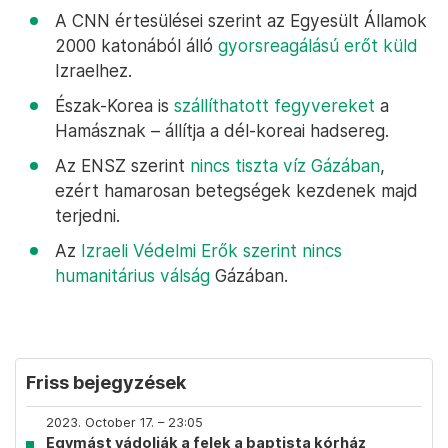
A CNN értesülései szerint az Egyesült Államok
2000 katonából álló
gyorsreagálású erőt küld
Izraelhez.
Észak-Korea is
szállíthatott fegyvereket
a
Hamásznak – állítja a dél-koreai hadsereg.
Az ENSZ szerint
nincs tiszta víz Gázában
,
ezért hamarosan betegségek kezdenek majd
terjedni.
Az
Izraeli Védelmi Erők szerint nincs
humanitárius válság
Gázában.
Friss bejegyzések
2023. October 17. – 23:05
Egymást vádolják a felek a baptista kórház