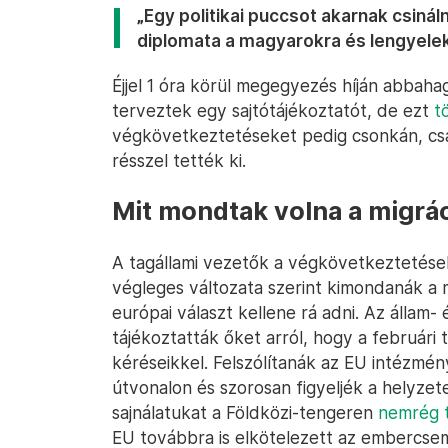
„Egy politikai puccsot akarnak csinál
diplomata a magyarokra és lengyelek
Éjjel 1 óra körül megegyezés híján abbah
terveztek egy sajtótájékoztatót, de ezt
t
végkövetkeztetéseket pedig csonkán, csa
résszel tették ki.
Mit mondtak volna a migrác
A tagállami vezetők a végkövetkeztetése
végleges változata szerint kimondanák a m
európai választ kellene rá adni. Az állam
tájékoztatták őket arról, hogy a februári 
kéréseikkel. Felszólítanák az EU intézmén
útvonalon és szorosan figyeljék a helyzete
sajnálatukat a Földközi-tengeren
nemrég t
EU továbbra is elkötelezett az embercsem