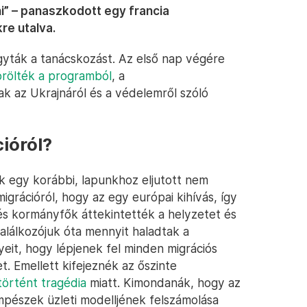
ni” – panaszkodott egy francia
re utalva.
agyták a tanácskozást. Az első nap végére
örölték a programból
, a
k az Ukrajnáról és a védelemről szóló
ióról?
k egy korábbi, lapunkhoz eljutott nem
igrációról, hogy az egy európai kihívás, így
- és kormányfők áttekintették a helyzetet és
találkozójuk óta mennyit haladtak a
yeit, hogy lépjenek fel minden migrációs
t. Emellett kifejeznék az őszinte
örtént tragédia
miatt. Kimondanák, hogy az
pészek üzleti modelljének felszámolása