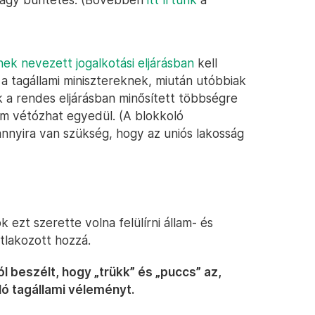
nek nevezett jogalkotási eljárásban
kell
 tagállami minisztereknek, miután utóbbiak
ik a rendes eljárásban minősített többségre
em vétózhat egyedül. (A blokkoló
nnyira van szükség, hogy az uniós lakosság
ezt szerette volna felülírni állam- és
atlakozott hozzá.
 beszélt, hogy „trükk” és „puccs” az,
ló tagállami véleményt.