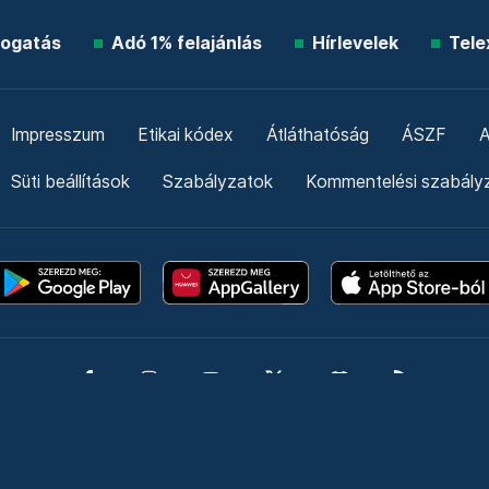
ogatás
Adó 1% felajánlás
Hírlevelek
Tele
Impresszum
Etikai kódex
Átláthatóság
ÁSZF
A
Süti beállítások
Szabályzatok
Kommentelési szabály