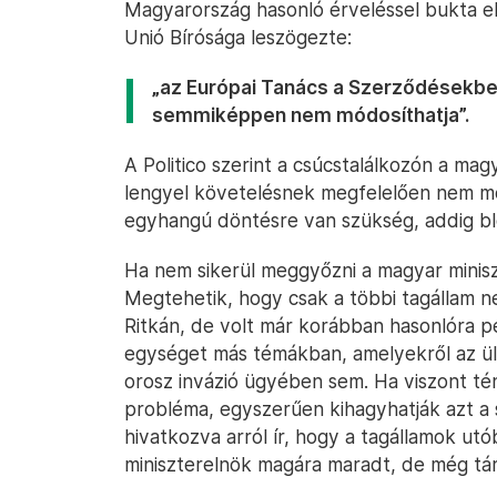
Magyarország hasonló érveléssel bukta e
Unió Bírósága leszögezte:
„az Európai Tanács a Szerződésekben
semmiképpen nem módosíthatja”.
A Politico szerint a csúcstalálkozón a magy
lengyel követelésnek megfelelően nem mo
egyhangú döntésre van szükség, addig blok
Ha nem sikerül meggyőzni a magyar minis
Megtehetik, hogy csak a többi tagállam 
Ritkán, de volt már korábban hasonlóra p
egységet más témákban, amelyekről az ülés
orosz invázió ügyében sem. Ha viszont tén
probléma, egyszerűen kihagyhatják azt a 
hivatkozva arról ír, hogy a tagállamok utó
miniszterelnök magára maradt, de még tá