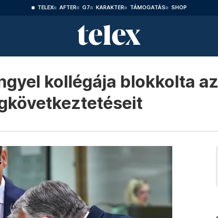
TELEX
AFTER
G7
KARAKTER
TÁMOGATÁS
SHOP
engyel kollégája blokkolta 
égkövetkeztetéseit