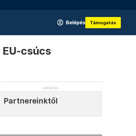
Belépés
Támogatás
az EU-csúcs
Partnereinktől