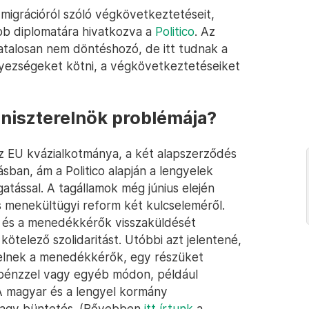
migrációról szóló végkövetkeztetéseit,
több diplomatára hivatkozva a
Politico
. Az
atalosan nem döntéshozó, de itt tudnak a
egyezségeket kötni, a végkövetkeztetéseiket
iniszterelnök problémája?
z EU kvázialkotmánya, a két alapszerződés
ásban, ám a Politico alapján a lengyelek
atással. A tagállamok még június elején
s menekültügyi reform két kulcseleméről.
ok és a menedékkérők visszaküldését
ötelező szolidaritást. Utóbbi azt jelentené,
helnek a menedékkérők, egy részüket
t pénzzel vagy egyéb módon, például
 A magyar és a lengyel kormány
vagy büntetés. (Bővebben
itt írtunk
a