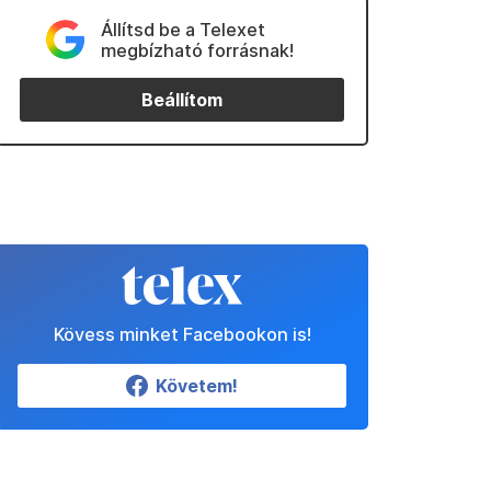
Állítsd be a Telexet
megbízható forrásnak!
Beállítom
Kövess minket Facebookon is!
Követem!