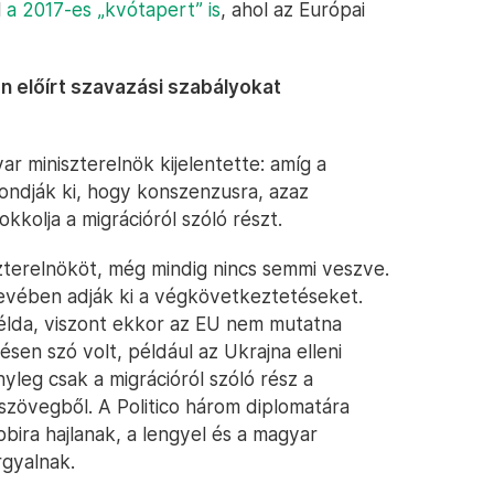
l
a 2017-es „kvótapert” is
, ahol az Európai
 előírt szavazási szabályokat
ar miniszterelnök kijelentette: amíg a
ndják ki, hogy konszenzusra, azaz
kolja a migrációról szóló részt.
zterelnököt, még mindig nincs semmi veszve.
nevében adják ki a végkövetkeztetéseket.
élda, viszont ekkor az EU nem mutatna
en szó volt, például az Ukrajna elleni
yleg csak a migrációról szóló rész a
szövegből. A Politico három diplomatára
bbira hajlanak, a lengyel és a magyar
rgyalnak.