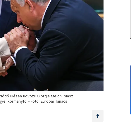
dődő ülésén üdvözli Giorgia Meloni olasz
gyel kormányfő – Fotó: Európai Tanács