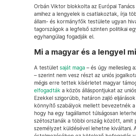
Orbán Viktor blokkolta az Európai Tanács 
amihez a lengyelek is csatlakoztak, írja 
állam- és kormányfők testülete ugyan hiv
tagországok a legfelső szinten politikai 
egyhangúlag fogadják el.
Mi a magyar és a lengyel m
A testület
saját maga
– és úgy mellesleg a
– szerint nem vesz részt az uniós jogalkot
mégis erre tettek kísérletet magyar támog
elfogadták
a közös álláspontjukat az unió
Ezekkel szigorúbb, határon zajló eljárás
könnyítő szabályok mellett bevezetnék a k
hogy ha egy tagállamot túlságosan leter
szétosztanák a többi ország között, ami
személyzet küldésével lehetne kiváltani.
értelmezésében ez kötelező befogadás 