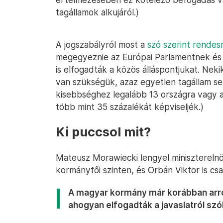
tagállamok alkujáról.)
A jogszabályról most a
szó szerint rendes
megegyeznie az Európai Parlamentnek és a
is elfogadták a közös álláspontjukat. Nek
van szükségük, azaz egyetlen tagállam s
kisebbséghez legalább 13 országra vagy a
több mint 35 százalékát képviseljék.)
Ki puccsol mit?
Mateusz Morawiecki lengyel miniszterelnök 
kormányfői szinten, és Orbán Viktor is cs
A magyar kormány már korábban arról
ahogyan elfogadták a javaslatról szó