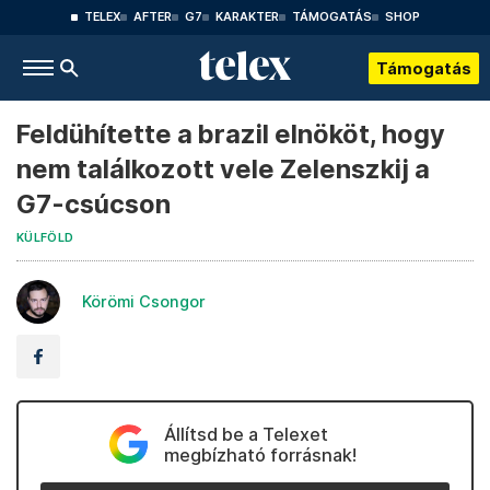
TELEX
AFTER
G7
KARAKTER
TÁMOGATÁS
SHOP
Támogatás
Feldühítette a brazil elnököt, hogy
nem találkozott vele Zelenszkij a
G7-csúcson
KÜLFÖLD
Körömi Csongor
Állítsd be a Telexet
megbízható forrásnak!