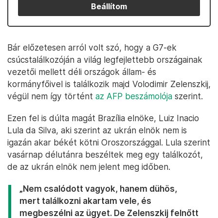
Beállítom
Bár előzetesen arról volt szó, hogy a G7-ek
csúcstalálkozóján a világ legfejlettebb országainak
vezetői mellett déli országok állam- és
kormányfőivel is találkozik majd Volodimir Zelenszkij,
végül nem így történt
az AFP beszámolója
szerint.
Ezen fel is dúlta magát Brazília elnöke, Luiz Inacio
Lula da Silva, aki szerint az ukrán elnök nem is
igazán akar békét kötni Oroszországgal. Lula szerint
vasárnap délutánra beszéltek meg egy találkozót,
de az ukrán elnök nem jelent meg időben.
„Nem csalódott vagyok, hanem dühös,
mert találkozni akartam vele, és
megbeszélni az ügyet. De Zelenszkij felnőtt