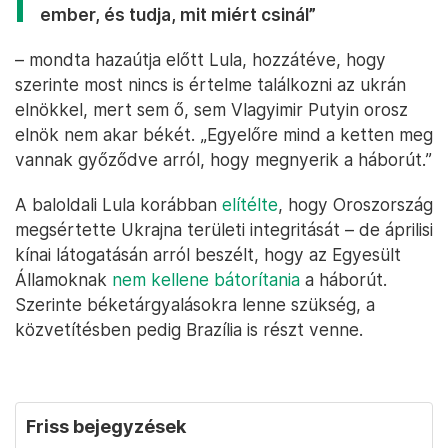
ember, és tudja, mit miért csinál”
– mondta hazaútja előtt Lula, hozzátéve, hogy
szerinte most nincs is értelme találkozni az ukrán
elnökkel, mert sem ő, sem Vlagyimir Putyin orosz
elnök nem akar békét. „Egyelőre mind a ketten meg
vannak győződve arról, hogy megnyerik a háborút.”
A baloldali Lula korábban
elítélte
, hogy Oroszország
megsértette Ukrajna területi integritását – de áprilisi
kínai látogatásán arról beszélt, hogy az Egyesült
Államoknak
nem kellene bátorítania
a háborút.
Szerinte béketárgyalásokra lenne szükség, a
közvetítésben pedig Brazília is részt venne.
Friss bejegyzések