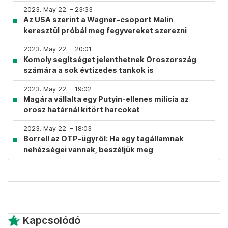
2023. May 22. – 23:33
Az USA szerint a Wagner-csoport Malin
keresztül próbál meg fegyvereket szerezni
2023. May 22. – 20:01
Komoly segítséget jelenthetnek Oroszország
számára a sok évtizedes tankok is
2023. May 22. – 19:02
Magára vállalta egy Putyin-ellenes milícia az
orosz határnál kitört harcokat
2023. May 22. – 18:03
Borrell az OTP-ügyről: Ha egy tagállamnak
nehézségei vannak, beszéljük meg
Kapcsolódó