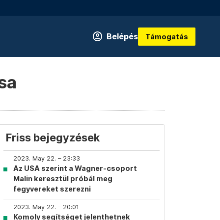
Belépés
Támogatás
sa
Friss bejegyzések
2023. May 22. – 23:33
Az USA szerint a Wagner-csoport
Malin keresztül próbál meg
fegyvereket szerezni
2023. May 22. – 20:01
Komoly segítséget jelenthetnek