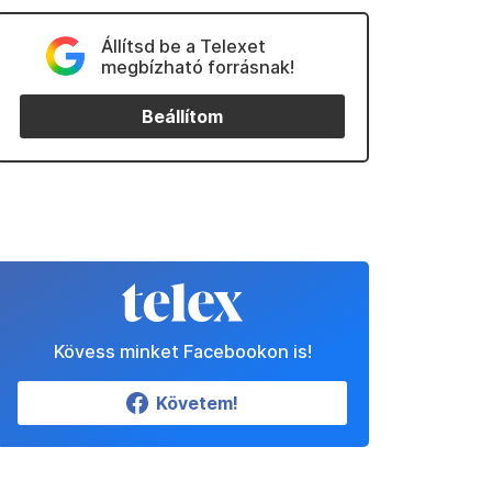
Állítsd be a Telexet
megbízható forrásnak!
Beállítom
Kövess minket Facebookon is!
Követem!