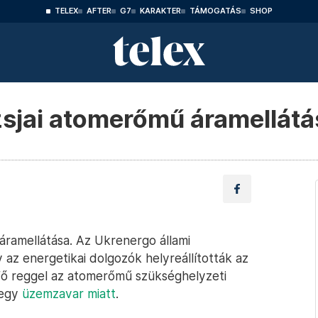
TELEX
AFTER
G7
KARAKTER
TÁMOGATÁS
SHOP
zzsjai atomerőmű áramellátá
 áramellátása. Az Ukrenergo állami
az energetikai dolgozók helyreállították az
fő reggel az atomerőmű szükséghelyzeti
 egy
üzemzavar miatt
.