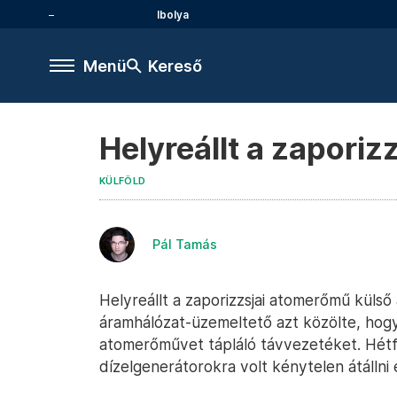
Ibolya
Menü
Kereső
Helyreállt a zapori
KÜLFÖLD
Pál Tamás
Helyreállt a zaporizzsjai atomerőmű külső
áramhálózat-üzemeltető azt közölte, hogy 
atomerőművet tápláló távvezetéket. Hét
dízelgenerátorokra volt kénytelen átállni