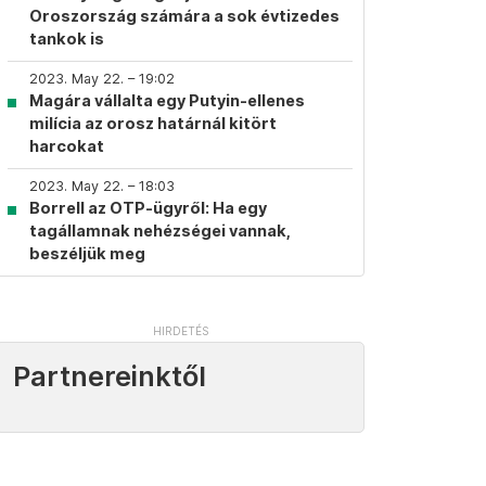
Oroszország számára a sok évtizedes
tankok is
2023. May 22. – 19:02
Magára vállalta egy Putyin-ellenes
milícia az orosz határnál kitört
harcokat
2023. May 22. – 18:03
Borrell az OTP-ügyről: Ha egy
tagállamnak nehézségei vannak,
beszéljük meg
Partnereinktől