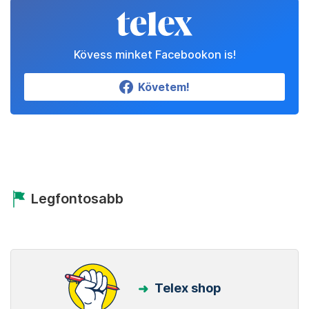
Kövess minket Facebookon is!
Követem!
Legfontosabb
Telex shop