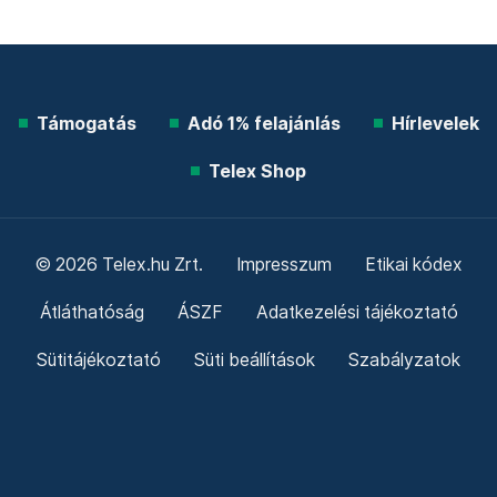
Támogatás
Adó 1% felajánlás
Hírlevelek
Telex Shop
© 2026 Telex.hu Zrt.
Impresszum
Etikai kódex
Átláthatóság
ÁSZF
Adatkezelési tájékoztató
Sütitájékoztató
Süti beállítások
Szabályzatok
Kommentelési szabályzat
Telex Sales