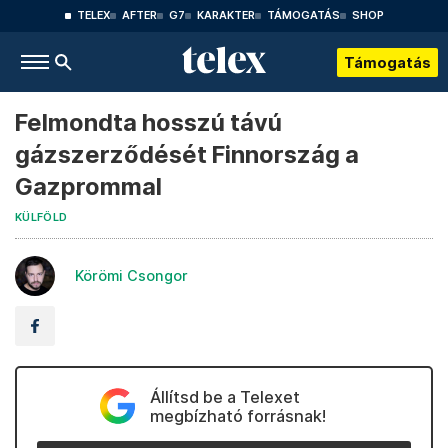
TELEX
AFTER
G7
KARAKTER
TÁMOGATÁS
SHOP
Támogatás
Felmondta hosszú távú
gázszerződését Finnország a
Gazprommal
KÜLFÖLD
Körömi Csongor
Állítsd be a Telexet
megbízható forrásnak!