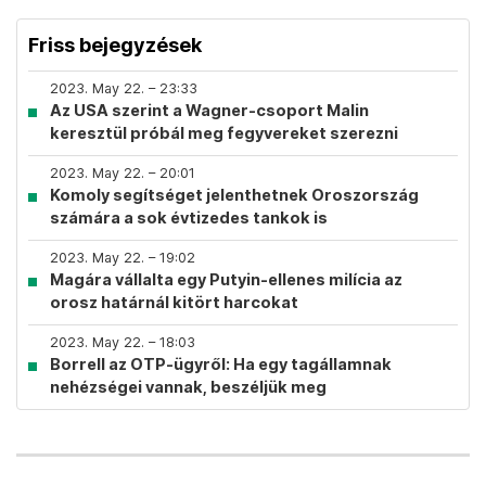
Friss bejegyzések
2023. May 22. – 23:33
Az USA szerint a Wagner-csoport Malin
keresztül próbál meg fegyvereket szerezni
2023. May 22. – 20:01
Komoly segítséget jelenthetnek Oroszország
számára a sok évtizedes tankok is
2023. May 22. – 19:02
Magára vállalta egy Putyin-ellenes milícia az
orosz határnál kitört harcokat
2023. May 22. – 18:03
Borrell az OTP-ügyről: Ha egy tagállamnak
nehézségei vannak, beszéljük meg