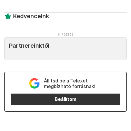
Kedvenceink
Partnereinktől
Állítsd be a Telexet
megbízható forrásnak!
Beállítom