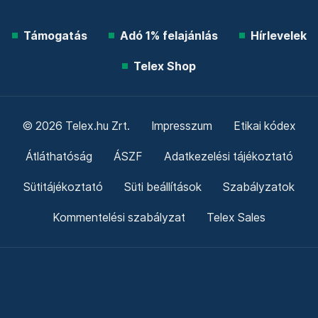
Támogatás
Adó 1% felajánlás
Hírlevelek
Telex Shop
© 2026 Telex.hu Zrt.
Impresszum
Etikai kódex
Átláthatóság
ÁSZF
Adatkezelési tájékoztató
Sütitájékoztató
Süti beállítások
Szabályzatok
Kommentelési szabályzat
Telex Sales