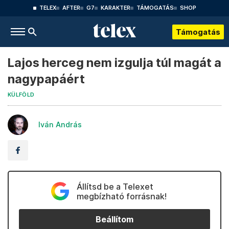
TELEX
AFTER
G7
KARAKTER
TÁMOGATÁS
SHOP
Támogatás
Lajos herceg nem izgulja túl magát a
nagypapáért
KÜLFÖLD
Iván András
Állítsd be a Telexet
megbízható forrásnak!
Beállítom