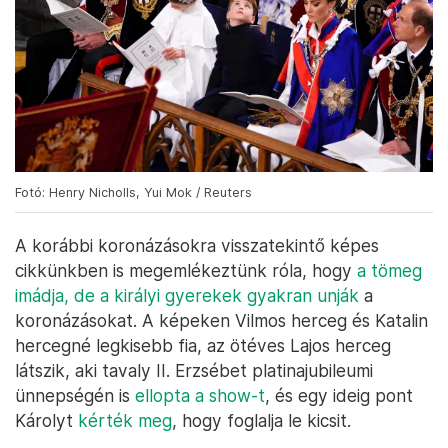
Fotó: Henry Nicholls, Yui Mok / Reuters
A korábbi koronázásokra visszatekintő képes
cikkünkben is megemlékeztünk róla, hogy
a tömeg
imádja, de a királyi gyerekek gyakran unják
a
koronázásokat. A képeken Vilmos herceg és Katalin
hercegné legkisebb fia, az ötéves Lajos herceg
látszik, aki tavaly II. Erzsébet platinajubileumi
ünnepségén is
ellopta a show-t
, és egy ideig pont
Károlyt
kérték meg
, hogy foglalja le kicsit.