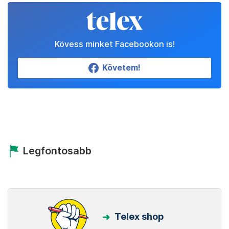
Kövess minket Facebookon is!
Követem!
Legfontosabb
Telex shop