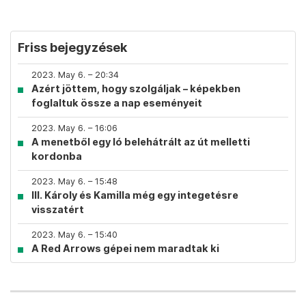
Friss bejegyzések
2023. May 6. – 20:34
Azért jöttem, hogy szolgáljak – képekben
foglaltuk össze a nap eseményeit
2023. May 6. – 16:06
A menetből egy ló belehátrált az út melletti
kordonba
2023. May 6. – 15:48
III. Károly és Kamilla még egy integetésre
visszatért
2023. May 6. – 15:40
A Red Arrows gépei nem maradtak ki