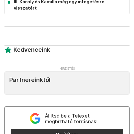
III. Károly és Kamilla még egy integetésre
visszatért
Kedvenceink
Partnereinktől
Állítsd be a Telexet
megbízható forrásnak!