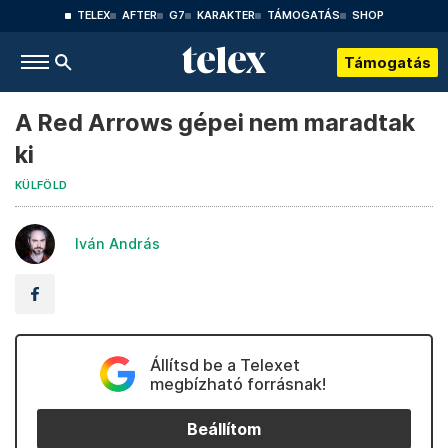
TELEX
AFTER
G7
KARAKTER
TÁMOGATÁS
SHOP
Támogatás
A Red Arrows gépei nem maradtak
ki
KÜLFÖLD
Iván András
Állítsd be a Telexet
megbízható forrásnak!
Beállítom