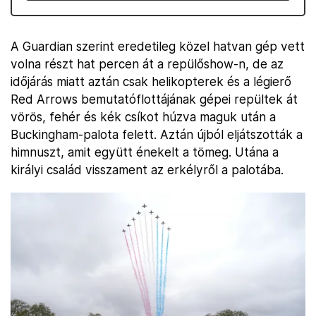
A Guardian szerint eredetileg közel hatvan gép vett
volna részt hat percen át a repülőshow-n, de az
időjárás miatt aztán csak helikopterek és a légierő
Red Arrows bemutatóflottájának gépei repültek át
vörös, fehér és kék csíkot húzva maguk után a
Buckingham-palota felett. Aztán újból eljátszották a
himnuszt, amit együtt énekelt a tömeg. Utána a
királyi család visszament az erkélyről a palotába.