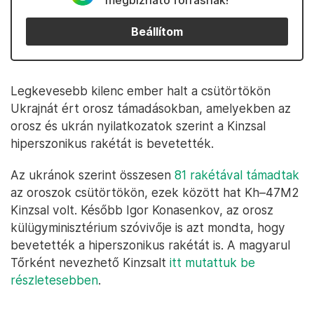
megbízható forrásnak!
Beállítom
Legkevesebb kilenc ember halt a csütörtökön
Ukrajnát ért orosz támadásokban, amelyekben az
orosz és ukrán nyilatkozatok szerint a Kinzsal
hiperszonikus rakétát is bevetették.
Az ukránok szerint összesen
81 rakétával támadtak
az oroszok csütörtökön, ezek között hat Kh–47M2
Kinzsal volt. Később Igor Konasenkov, az orosz
külügyminisztérium szóvivője is azt mondta, hogy
bevetették a hiperszonikus rakétát is. A magyarul
Tőrként nevezhető Kinzsalt
itt mutattuk be
részletesebben
.