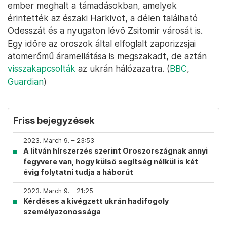
ember meghalt a támadásokban, amelyek
érintették az északi Harkivot, a délen található
Odesszát és a nyugaton lévő Zsitomir városát is.
Egy időre az oroszok által elfoglalt zaporizzsjai
atomerőmű áramellátása is megszakadt, de aztán
visszakapcsolták
az ukrán hálózazatra. (
BBC
,
Guardian
)
Friss bejegyzések
2023. March 9. – 23:53
A litván hírszerzés szerint Oroszországnak annyi
fegyvere van, hogy külső segítség nélkül is két
évig folytatni tudja a háborút
2023. March 9. – 21:25
Kérdéses a kivégzett ukrán hadifogoly
személyazonossága