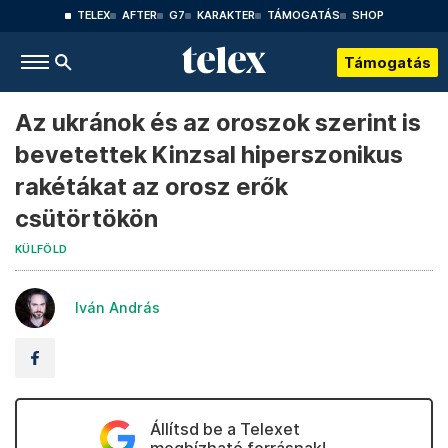
TELEX
AFTER
G7
KARAKTER
TÁMOGATÁS
SHOP
Támogatás
Az ukránok és az oroszok szerint is
bevetettek Kinzsal hiperszonikus
rakétákat az orosz erők
csütörtökön
KÜLFÖLD
Iván András
Állítsd be a Telexet