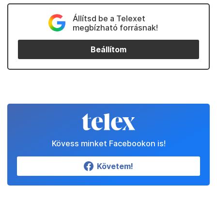
Állítsd be a Telexet
megbízható forrásnak!
Beállítom
Kövess minket Facebookon is!
Követem!