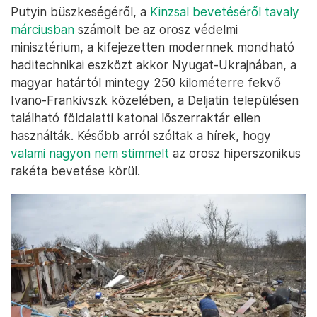
Putyin büszkeségéről, a
Kinzsal bevetéséről tavaly
márciusban
számolt be az orosz védelmi
minisztérium, a kifejezetten modernnek mondható
haditechnikai eszközt akkor Nyugat-Ukrajnában, a
magyar határtól mintegy 250 kilométerre fekvő
Ivano-Frankivszk közelében, a Deljatin településen
található földalatti katonai lőszerraktár ellen
használták. Később arról szóltak a hírek, hogy
valami nagyon nem stimmelt
az orosz hiperszonikus
rakéta bevetése körül.