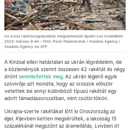
Az orosz rakétacsapásokban megsemmisült épület Lviv közelében
2023. március 9-én – Fotó: Pavlo Palamarchuk / Anadolu Agency /
Anadolu Agency via AFP
A Kinzsal ellen hatástalan az ukrán légvédelem, de
a közleményük szerint összesen 42 rakétát és négy
drónt
semmisítettek meg
. Az ukrán légierő egyik
szóvivője azt mondta, hogy az oroszok először
vetettek be annyi különböző típusú rakétát egy
adott támadássorozatban, mint csütörtökön.
Ukrajna-szerte rakétákat lőtt ki Oroszország az
éjjel. Kijevben ketten megsérültek, a lakosság 15
százalékánál megszűnt az áramellátás, Lvivben öt