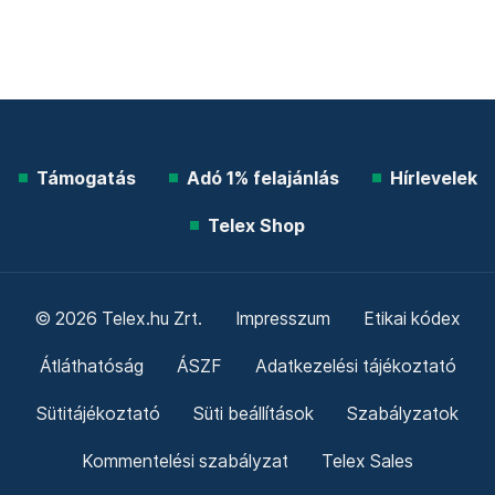
Támogatás
Adó 1% felajánlás
Hírlevelek
Telex Shop
© 2026 Telex.hu Zrt.
Impresszum
Etikai kódex
Átláthatóság
ÁSZF
Adatkezelési tájékoztató
Sütitájékoztató
Süti beállítások
Szabályzatok
Kommentelési szabályzat
Telex Sales