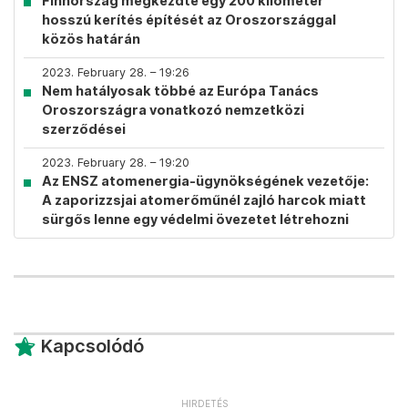
Finnország megkezdte egy 200 kilométer
hosszú kerítés építését az Oroszországgal
közös határán
2023. February 28. – 19:26
Nem hatályosak többé az Európa Tanács
Oroszországra vonatkozó nemzetközi
szerződései
2023. February 28. – 19:20
Az ENSZ atomenergia-ügynökségének vezetője:
A zaporizzsjai atomerőműnél zajló harcok miatt
sürgős lenne egy védelmi övezetet létrehozni
Kapcsolódó