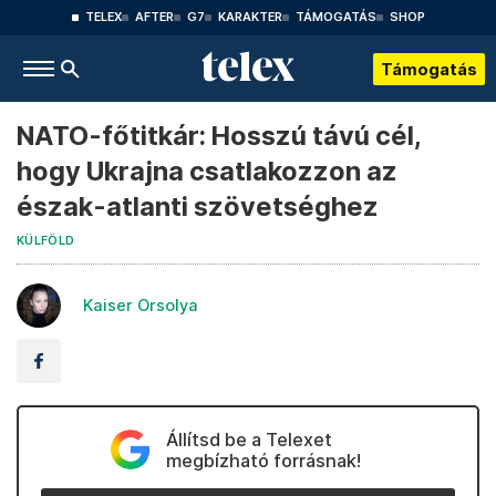
TELEX
AFTER
G7
KARAKTER
TÁMOGATÁS
SHOP
Támogatás
NATO-főtitkár: Hosszú távú cél,
hogy Ukrajna csatlakozzon az
észak-atlanti szövetséghez
KÜLFÖLD
Kaiser Orsolya
Állítsd be a Telexet
megbízható forrásnak!