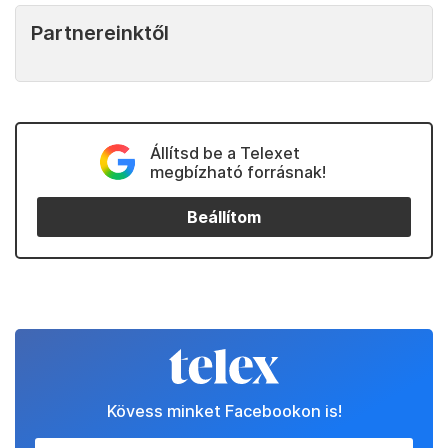
Partnereinktől
Állítsd be a Telexet
megbízható forrásnak!
Beállítom
Kövess minket Facebookon is!