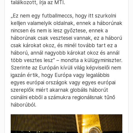
találkozott, írja az MTI.
„Ez nem egy futballmeccs, hogy itt szurkolni
kelljen valamelyik oldalnak, ennek a háborúnak
nincsen és nem is lesz győztese, ennek a
háborúnak csak vesztesei vannak, ez a háború
csak károkat okoz, és minél tovább tart ez a
háború, annál nagyobb károkat okoz és annál
több vesztes lesz” – mondta a külügyminiszter.
Szerinte az Európán kívüli világ képviselői nem
igazán értik, hogy Európa vagy legalábbis
egyes európai országok vagy egyes európai
szereplők miért akarnak globális háborút
csinálni ebből a számukra regionálisnak tűnő
háborúból.