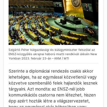
Szijjártó Péter külgazdasági és külügyminiszter felszólal az
ENSZ-közgyűlés ukrajnai háború miatti rendkívüli ülésén New
Yorkban 2023. február 23-án – KKM / MTI
Szerinte a diplomáciai rendezés csakis akkor
lehetséges, ha az egymással közvetlenül vagy
közvetve szembenálló felek hajlandók lesznek
tárgyalni. Azt mondta: az ENSZ-nél jobb
kommunikációs csatorna nem létezhet, hiszen
épp azért hozták létre a világszervezetet,
hogy az egymással akár háborúban vagy