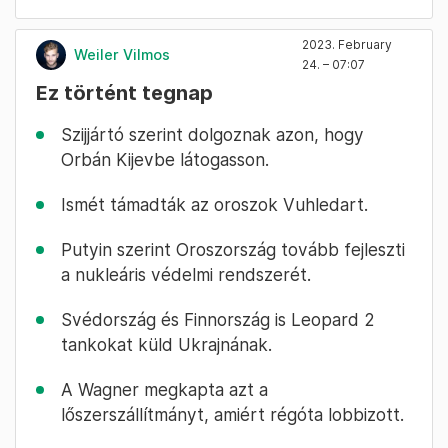
2023. February
Weiler Vilmos
24. – 07:07
Ez történt tegnap
Szijjártó szerint dolgoznak azon, hogy
Orbán Kijevbe látogasson.
Ismét támadták az oroszok Vuhledart.
Putyin szerint Oroszország tovább fejleszti
a nukleáris védelmi rendszerét.
Svédország és Finnország is Leopard 2
tankokat küld Ukrajnának.
A Wagner megkapta azt a
lőszerszállítmányt, amiért régóta lobbizott.