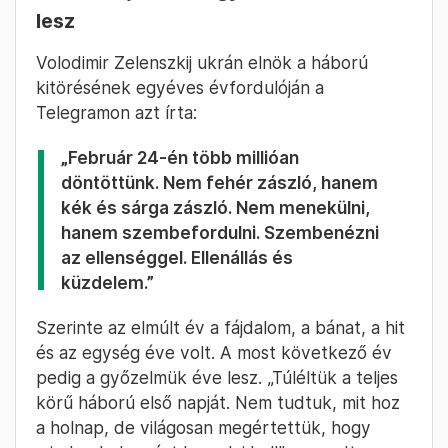
lesz
Volodimir Zelenszkij ukrán elnök a háború
kitörésének egyéves évfordulóján a
Telegramon azt írta:
„Február 24-én több millióan
döntöttünk. Nem fehér zászló, hanem
kék és sárga zászló. Nem menekülni,
hanem szembefordulni. Szembenézni
az ellenséggel. Ellenállás és
küzdelem.”
Szerinte az elmúlt év a fájdalom, a bánat, a hit
és az egység éve volt. A most következő év
pedig a győzelmük éve lesz. „Túléltük a teljes
körű háború első napját. Nem tudtuk, mit hoz
a holnap, de világosan megértettük, hogy