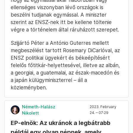
ellenséges viszonyban lévő országok is
beszélni tudjanak egymással. A miniszter
szerint az ENSZ-nek itt be kellene töltenie
végre a történelem által ráruházott szerepet.
Szijjártó Péter a António Guterres mellett
megbeszélést tartott Rosemary DiCarlóval, az
ENSZ politikai ügyekért és békeépítésért
felelős főtitkár-helyettesével, illetve az albán,
a georgiai, a guatemalai, az észak-macedón és
a japán külügyminiszterrel – áll a
közleményben.
Németh-Halász
2023. February
Nikolett
24. – 07:29
EP-elnök: Az ukránok a legbátrabb
példái egy olyan népnek, amely