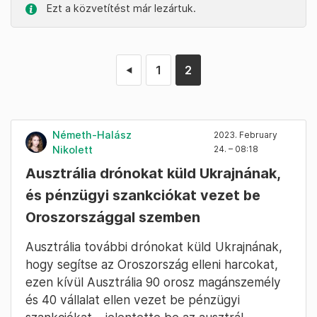
Ezt a közvetítést már lezártuk.
1
2
◄
Németh-Halász
2023. February
Nikolett
24. – 08:18
Ausztrália drónokat küld Ukrajnának,
és pénzügyi szankciókat vezet be
Oroszországgal szemben
Ausztrália további drónokat küld Ukrajnának,
hogy segítse az Oroszország elleni harcokat,
ezen kívül Ausztrália 90 orosz magánszemély
és 40 vállalat ellen vezet be pénzügyi