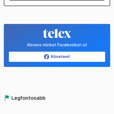
Kövess minket Facebookon is!
Követem!
Legfontosabb