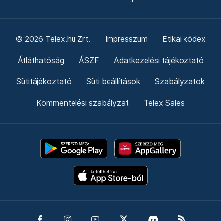
© 2026 Telex.hu Zrt.
Impresszum
Etikai kódex
Átláthatóság
ÁSZF
Adatkezelési tájékoztató
Sütitájékoztató
Süti beállítások
Szabályzatok
Kommentelési szabályzat
Telex Sales