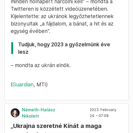
minden holnapért harcolni kell” – mondta a
Twitteren is közzétett videóüzenetében.
Kijelentette: az ukránok legyőzhetetlennek
bizonyultak „a fájdalom, a bánat, a hit és az
egység évében”.
Tudjuk, hogy 2023 a győzelmünk éve
lesz
– mondta az ukrán elnök.
(
Guardian
, MTI)
Németh-Halász
2023. February
Nikolett
24. – 07:08
„Ukrajna szeretné Kínát a maga