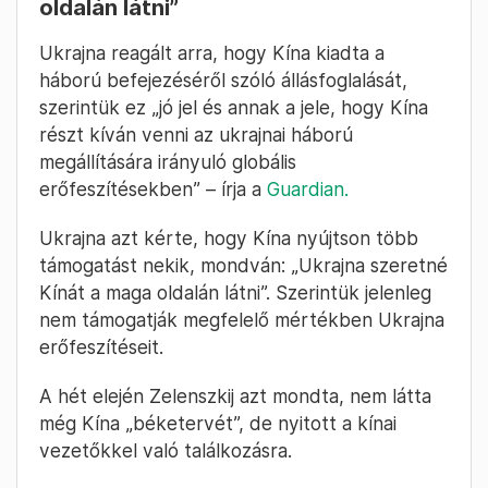
oldalán látni”
Ukrajna reagált arra, hogy Kína kiadta a
háború befejezéséről szóló állásfoglalását,
szerintük ez „jó jel és annak a jele, hogy Kína
részt kíván venni az ukrajnai háború
megállítására irányuló globális
erőfeszítésekben” – írja a
Guardian.
Ukrajna azt kérte, hogy Kína nyújtson több
támogatást nekik, mondván: „Ukrajna szeretné
Kínát a maga oldalán látni”. Szerintük jelenleg
nem támogatják megfelelő mértékben Ukrajna
erőfeszítéseit.
A hét elején Zelenszkij azt mondta, nem látta
még Kína „béketervét”, de nyitott a kínai
vezetőkkel való találkozásra.