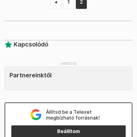
1
2
◄
Kapcsolódó
Partnereinktől
Állítsd be a Telexet
megbízható forrásnak!
Beállítom