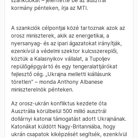
szankciókat – jelentette be az ausztrál
kormány pénteken, írja az MTI.
A szankciók célpontjai közé tartoznak azok az
orosz miniszterek, akik az energetikai, a
nyersanyag- és az ipari ágazatokat irányítják,
ezenkívül a védelmi szektor kulcsszereplői,
köztük a Kalasnyikov vállalat, a Tupoljev
repülőgépgyártó és egy tengeralattjárókat
fejlesztő cég. „Ukrajna melletti kiállásunk
töretlen” – monda Anthony Albanese
miniszterelnök pénteken.
Az orosz-ukrán konfliktus kezdete óta
Ausztrália körülbelül 500 millió ausztrál
dollárnyi katonai támogatást adott Ukrajnának.
Katonákat küldött Nagy-Britanniába, hogy
ukrán csapatok kiképzését segítsék, ezenkívül