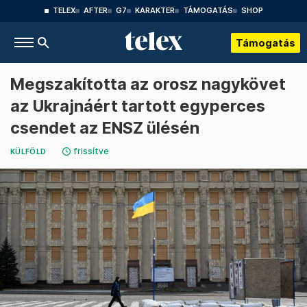
TELEX
AFTER
G7
KARAKTER
TÁMOGATÁS
SHOP
Támogatás
Megszakította az orosz nagykövet
az Ukrajnáért tartott egyperces
csendet az ENSZ ülésén
frissítve
KÜLFÖLD