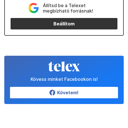
Állítsd be a Telexet
megbízható forrásnak!
Beállítom
Kövess minket Facebookon is!
Követem!