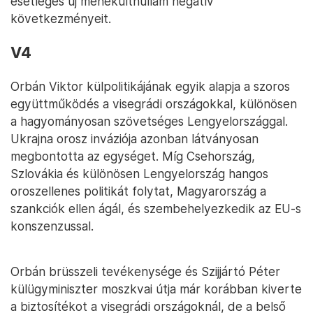
esetleges új menekülthullám negatív
következményeit.
V4
Orbán Viktor külpolitikájának egyik alapja a szoros
együttműködés a visegrádi országokkal, különösen
a hagyományosan szövetséges Lengyelországgal.
Ukrajna orosz inváziója azonban látványosan
megbontotta az egységet. Míg Csehország,
Szlovákia és különösen Lengyelország hangos
oroszellenes politikát folytat, Magyarország a
szankciók ellen ágál, és szembehelyezkedik az EU-s
konszenzussal.
Orbán brüsszeli tevékenysége és Szijjártó Péter
külügyminiszter moszkvai útja már korábban kiverte
a biztosítékot a visegrádi országoknál, de a belső