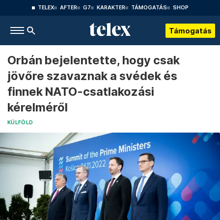
TELEX
AFTER
G7
KARAKTER
TÁMOGATÁS
SHOP
Támogatás
Orbán bejelentette, hogy csak
jövőre szavaznak a svédek és
finnek NATO-csatlakozási
kérelméről
KÜLFÖLD