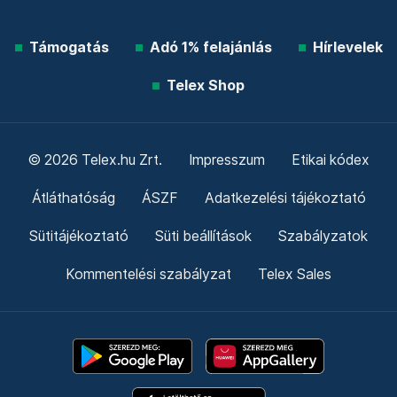
Támogatás
Adó 1% felajánlás
Hírlevelek
Telex Shop
© 2026 Telex.hu Zrt.
Impresszum
Etikai kódex
Átláthatóság
ÁSZF
Adatkezelési tájékoztató
Sütitájékoztató
Süti beállítások
Szabályzatok
Kommentelési szabályzat
Telex Sales