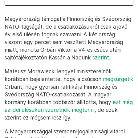
Magyarország támogatja Finnország és Svédország
NATO-tagságát, de a csatlakozásukról csak a jövő
év első ülésén fognak szavazni. A két ország
viszont egy percet sem veszített Magyarország
miatt, mondta Orbán Viktor a V4-es csúcs utáni
sajtótájékoztatón Kassán a Napunk
szerint
.
Mateusz Morawiecki lengyel miniszterelnök
korábban bejelentette, hogy a csúcson
megsürgetik
Orbánt, hogy gyorsan ratifikálja Finnország és
Svédország NATO-csatlakozását. A magyar
kormány korábban többször állította, hogy
ezt még
az idei üléseken szeretnék megtenni
, de ezek
szerint ez mégsem lesz így.
A Magyarországgal szembeni jogállamisági vitáról