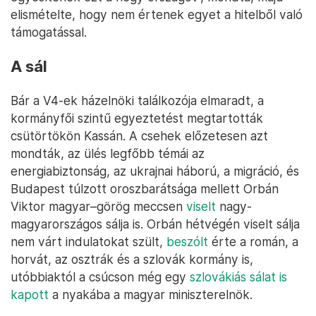
elismételte, hogy nem értenek egyet a hitelből való
támogatással.
A sál
Bár a V4-ek házelnöki találkozója elmaradt, a
kormányfői szintű egyeztetést megtartották
csütörtökön Kassán. A csehek előzetesen azt
mondták, az ülés legfőbb témái az
energiabiztonság, az ukrajnai háború, a migráció, és
Budapest túlzott oroszbarátsága mellett Orbán
Viktor magyar–görög meccsen
viselt
nagy-
magyarországos sálja is. Orbán hétvégén viselt sálja
nem várt indulatokat szült,
beszólt
érte a román, a
horvát, az osztrák és a szlovák kormány is,
utóbbiaktól a csúcson még egy
szlovákiás sálat is
kapott
a nyakába a magyar miniszterelnök.