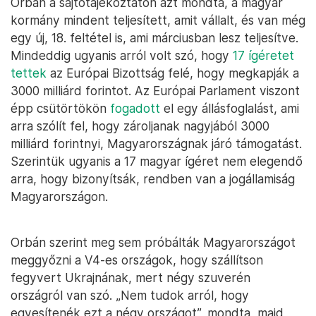
Orbán a sajtótájékoztatón azt mondta, a magyar
kormány mindent teljesített, amit vállalt, és van még
egy új, 18. feltétel is, ami márciusban lesz teljesítve.
Mindeddig ugyanis arról volt szó, hogy
17 ígéretet
tettek
az Európai Bizottság felé, hogy megkapják a
3000 milliárd forintot. Az Európai Parlament viszont
épp csütörtökön
fogadott
el egy állásfoglalást, ami
arra szólít fel, hogy zároljanak nagyjából 3000
milliárd forintnyi, Magyarországnak járó támogatást.
Szerintük ugyanis a 17 magyar ígéret nem elegendő
arra, hogy bizonyítsák, rendben van a jogállamiság
Magyarországon.
Orbán szerint meg sem próbálták Magyarországot
meggyőzni a V4-es országok, hogy szállítson
fegyvert Ukrajnának, mert négy szuverén
országról van szó. „Nem tudok arról, hogy
egyesítenék ezt a négy országot”, mondta, majd