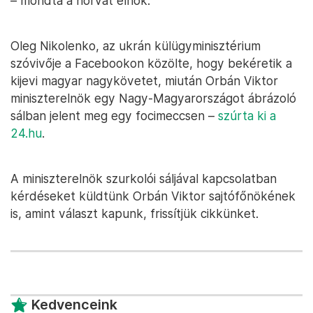
– mondta a horvát elnök.
Oleg Nikolenko, az ukrán külügyminisztérium
szóvivője a Facebookon közölte, hogy bekéretik a
kijevi magyar nagykövetet, miután Orbán Viktor
miniszterelnök egy Nagy-Magyarországot ábrázoló
sálban jelent meg egy focimeccsen –
szúrta ki a
24.hu
.
A miniszterelnök szurkolói sáljával kapcsolatban
kérdéseket küldtünk Orbán Viktor sajtófőnökének
is, amint választ kapunk, frissítjük cikkünket.
Kedvenceink