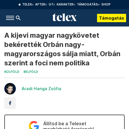
TELEX
AFTER
G7
KARAKTER
TÁMOGATÁS
SHOP
Támogatás
A kijevi magyar nagykövetet
bekérették Orbán nagy-
magyarországos sálja miatt, Orbán
szerint a foci nem politika
KÜLFÖLD
BELFÖLD
Aradi Hanga Zsófia
Állítsd be a Telexet