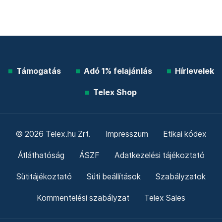
Támogatás
Adó 1% felajánlás
Hírlevelek
Telex Shop
© 2026 Telex.hu Zrt.
Impresszum
Etikai kódex
Átláthatóság
ÁSZF
Adatkezelési tájékoztató
Sütitájékoztató
Süti beállítások
Szabályzatok
Kommentelési szabályzat
Telex Sales