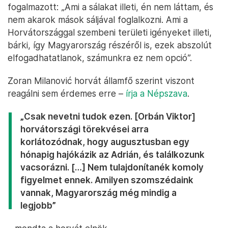
fogalmazott: „Ami a sálakat illeti, én nem láttam, és
nem akarok mások sáljával foglalkozni. Ami a
Horvátországgal szembeni területi igényeket illeti,
bárki, így Magyarország részéről is, ezek abszolút
elfogadhatatlanok, számunkra ez nem opció”.
Zoran Milanović horvát államfő szerint viszont
reagálni sem érdemes erre –
írja a Népszava
.
„Csak nevetni tudok ezen. [Orbán Viktor]
horvátországi törekvései arra
korlátozódnak, hogy augusztusban egy
hónapig hajókázik az Adrián, és találkozunk
vacsorázni. […] Nem tulajdonítanék komoly
figyelmet ennek. Amilyen szomszédaink
vannak, Magyarország még mindig a
legjobb”