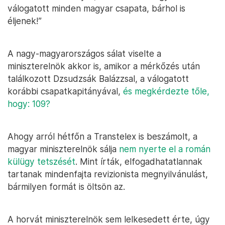
válogatott minden magyar csapata, bárhol is
éljenek!”
A nagy-magyarországos sálat viselte a
miniszterelnök akkor is, amikor a mérkőzés után
találkozott Dzsudzsák Balázzsal, a válogatott
korábbi csapatkapitányával,
és megkérdezte tőle,
hogy: 109?
Ahogy arról hétfőn a Transtelex is beszámolt, a
magyar miniszterelnök sálja
nem nyerte el a román
külügy tetszését
. Mint írták, elfogadhatatlannak
tartanak mindenfajta revizionista megnyilvánulást,
bármilyen formát is öltsön az.
A horvát miniszterelnök sem lelkesedett érte, úgy