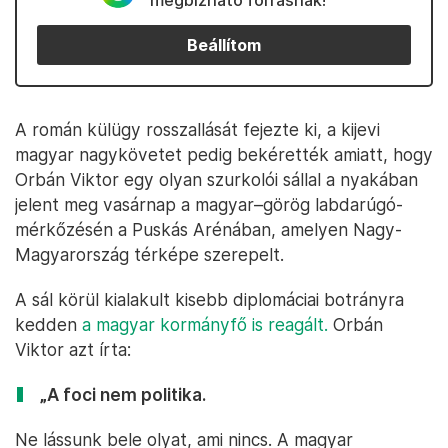
megbízható forrásnak!
Beállítom
A román külügy rosszallását fejezte ki, a kijevi
magyar nagykövetet pedig bekérették amiatt, hogy
Orbán Viktor egy olyan szurkolói sállal a nyakában
jelent meg vasárnap a magyar–görög labdarúgó-
mérkőzésén a Puskás Arénában, amelyen Nagy-
Magyarország térképe szerepelt.
A sál körül kialakult kisebb diplomáciai botrányra
kedden
a magyar kormányfő is reagált.
Orbán
Viktor azt írta:
„A foci nem politika.
Ne lássunk bele olyat, ami nincs. A magyar