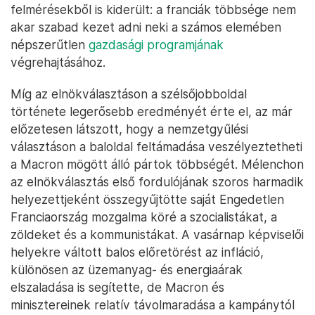
felmérésekből is kiderült: a franciák többsége nem
akar szabad kezet adni neki a számos elemében
népszerűtlen
gazdasági programjának
végrehajtásához.
Míg az elnökválasztáson a szélsőjobboldal
története legerősebb eredményét érte el, az már
előzetesen látszott, hogy a nemzetgyűlési
választáson a baloldal feltámadása veszélyeztetheti
a Macron mögött álló pártok többségét. Mélenchon
az elnökválasztás első fordulójának szoros harmadik
helyezettjeként összegyűjtötte saját Engedetlen
Franciaország mozgalma köré a szocialistákat, a
zöldeket és a kommunistákat. A vasárnap képviselői
helyekre váltott balos előretörést az infláció,
különösen az üzemanyag- és energiaárak
elszaladása is segítette, de Macron és
minisztereinek relatív távolmaradása a kampánytól