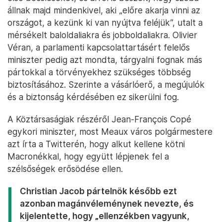
állnak majd mindenkivel, aki „előre akarja vinni az
országot, a kezünk ki van nyújtva feléjük”, utalt a
mérsékelt baloldaliakra és jobboldaliakra. Olivier
Véran, a parlamenti kapcsolattartásért felelős
miniszter pedig azt mondta, tárgyalni fognak más
pártokkal a törvényekhez szükséges többség
biztosításához. Szerinte a vásárlóerő, a megújulók
és a biztonság kérdésében ez sikerülni fog.
A Köztársaságiak részéről Jean-François Copé
egykori miniszter, most Meaux város polgármestere
azt írta a Twitterén, hogy alkut kellene kötni
Macronékkal, hogy együtt lépjenek fel a
szélsőségek erősödése ellen.
Christian Jacob pártelnök később ezt
azonban magánvéleménynek nevezte, és
kijelentette, hogy „ellenzékben vagyunk,