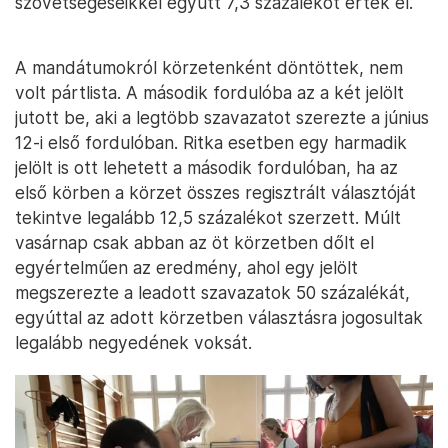
szövetségeseikkel együtt 7,3 százalékot értek el.
A mandátumokról körzetenként döntöttek, nem
volt pártlista. A második fordulóba az a két jelölt
jutott be, aki a legtöbb szavazatot szerezte a június
12-i első fordulóban. Ritka esetben egy harmadik
jelölt is ott lehetett a második fordulóban, ha az
első körben a körzet összes regisztrált választóját
tekintve legalább 12,5 százalékot szerzett. Múlt
vasárnap csak abban az öt körzetben dőlt el
egyértelműen az eredmény, ahol egy jelölt
megszerezte a leadott szavazatok 50 százalékát,
egyúttal az adott körzetben választásra jogosultak
legalább negyedének voksát.