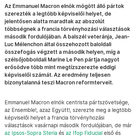
Az Emmanuel Macron elnök mögött álló pártok
szerezték a legtöbb képviselői helyet, de
jelentősen alatta maradtak az abszolút
többségnek a francia törvényhozási választások
második fordulójában. A balszél veteránja, Jean-
Luc Mélenchon által összehozott baloldali
összefogás végzett a második helyen, míg a
szélsőjobboldali Marine Le Pen pártja nagyot
erősödve több mint megtízszerezte eddigi
képviselői számát. Az eredmény teljesen
bizonytalanná teszi Macron reformterveit.
Emmanuel Macron elnök centrista pártszövetsége,
az Ensemble!, azaz Együtt!, szerezte meg a legtöbb
képviselői helyet a francia törvényhozási
választások vasárnapi második fordulójában, de már
az Ipsos-Sopra Steria
és
az Ifop Fiducial
első és