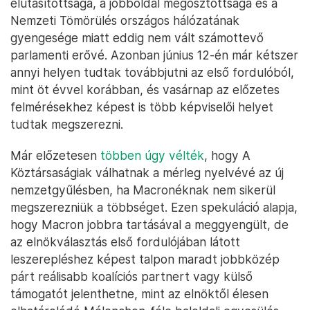
elutasítottsága, a jobboldal megosztottsága és a
Nemzeti Tömörülés országos hálózatának
gyengesége miatt eddig nem vált számottevő
parlamenti erővé. Azonban június 12-én már kétszer
annyi helyen tudtak továbbjutni az első fordulóból,
mint öt évvel korábban, és vasárnap az előzetes
felmérésekhez képest is több képviselői helyet
tudtak megszerezni.
Már előzetesen
többen úgy vélték
, hogy A
Köztársaságiak válhatnak a mérleg nyelvévé az új
nemzetgyűlésben, ha Macronéknak nem sikerül
megszerezniük a többséget. Ezen spekuláció alapja,
hogy Macron jobbra tartásával a meggyengült, de
az elnökválasztás első fordulójában látott
leszerepléshez képest talpon maradt jobbközép
párt reálisabb koalíciós partnert vagy külső
támogatót jelenthetne, mint az elnöktől élesen