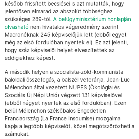
később frissített becslései is azt mutatták, hogy
jelentősen elmarad az abszolút többséghez
szükséges 289-től.
A belügyminisztérium honlapján
olvasható
nem hivatalos végeredmény szerint
Macronéknak 245 képviselőjük lett (ebből egyet
még az első fordulóban nyertek el). Ez azt jelenti,
hogy száz képviselői helyet elveszítettek az
eddigiekhez képest.
A második helyen a szocialista-zöld-kommunista
baloldali összefogás, a balszél veteránja, Jean-Luc
Mélenchon által vezetett NUPES (Ökológiai és
Szociális Új Népi Unió) végzett 131 képviselővel
(ebből négyet nyertek az első fordulóban). Ezen
belül Mélenchon szélsőbalos Engedetlen
Franciaország (La France Insoumise) mozgalma
kapja a legtöbb képviselőt, közel megötszörözheti a
számukat.