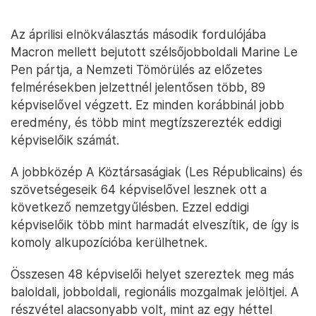
Az áprilisi elnökválasztás második fordulójába
Macron mellett bejutott szélsőjobboldali Marine Le
Pen pártja, a Nemzeti Tömörülés az előzetes
felmérésekben jelzettnél jelentősen több, 89
képviselővel végzett. Ez minden korábbinál jobb
eredmény, és több mint megtízszerezték eddigi
képviselőik számát.
A jobbközép A Köztársaságiak (Les Républicains) és
szövetségeseik 64 képviselővel lesznek ott a
következő nemzetgyűlésben. Ezzel eddigi
képviselőik több mint harmadát elveszítik, de így is
komoly alkupozícióba kerülhetnek.
Összesen 48 képviselői helyet szereztek meg más
baloldali, jobboldali, regionális mozgalmak jelöltjei. A
részvétel alacsonyabb volt, mint az egy héttel