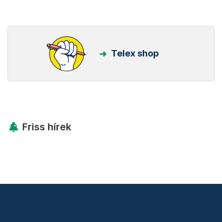
Telex shop
Friss hírek
Támogatás
Adó 1% felajánlás
Hírlevelek