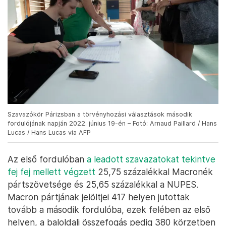
Szavazókör Párizsban a törvényhozási választások második
fordulójának napján 2022. június 19-én – Fotó: Arnaud Paillard / Hans
Lucas / Hans Lucas via AFP
Az első fordulóban
a leadott szavazatokat tekintve
fej fej mellett végzett
25,75 százalékkal Macronék
pártszövetsége és 25,65 százalékkal a NUPES.
Macron pártjának jelöltjei 417 helyen jutottak
tovább a második fordulóba, ezek felében az első
helyen, a baloldali összefogás pedig 380 körzetben