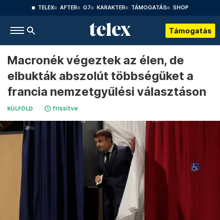
TELEX
AFTER
G7
KARAKTER
TÁMOGATÁS
SHOP
Támogatás
Macronék végeztek az élen, de
elbukták abszolút többségüket a
francia nemzetgyűlési választáson
frissítve
KÜLFÖLD