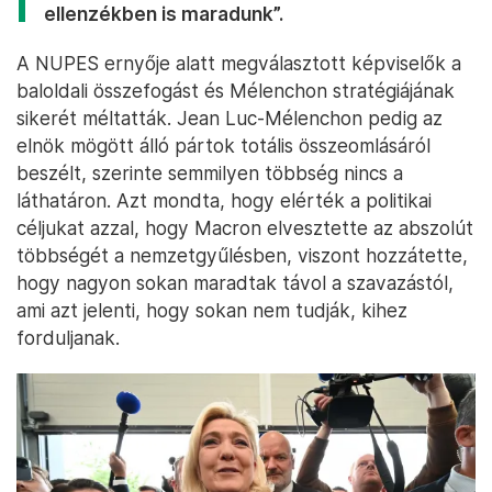
ellenzékben is maradunk”.
A NUPES ernyője alatt megválasztott képviselők a
baloldali összefogást és Mélenchon stratégiájának
sikerét méltatták. Jean Luc-Mélenchon pedig az
elnök mögött álló pártok totális összeomlásáról
beszélt, szerinte semmilyen többség nincs a
láthatáron. Azt mondta, hogy elérték a politikai
céljukat azzal, hogy Macron elvesztette az abszolút
többségét a nemzetgyűlésben, viszont hozzátette,
hogy nagyon sokan maradtak távol a szavazástól,
ami azt jelenti, hogy sokan nem tudják, kihez
forduljanak.