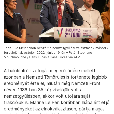
Jean-Luc Mélenchon beszélt a nemzetgyűlési választások második
fordulójának estéjén 2022. június 19-én – Fotó: Stephane
Mouchmouche / Hans Lucas / Hans Lucas via AFP
A baloldali összefogás megerősödése mellett
azonban a Nemzeti Tömörülés is története legjobb
eredményét érte el, miután még Nemzeti Front
néven 1986-ban 35 képviselőjük volt a
nemzetgyűlésben, akkor volt utoljára saját
frakciójuk is. Marine Le Pen korábban hiába ért el jó
eredményeket az elnökválasztáson, pártja magas