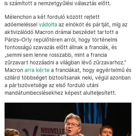
is számított a nemzetgyűlési választás előtt.
Mélenchon a két forduló között rejtett
adóemeléssel
vádolta
az elnököt és pártját, míg az
aktivizálódó Macron drámai beszédet tartott a
Párizs–Orly repülőtéren arról, hogy történelmi
fontosságú szavazás előtt állnak a franciák, és
„semmi sem lenne rosszabb, mint a francia
zűrzavart hozzáadni a világban lévő zűrzavarhoz.”
Macron
arra kérte
a franciákat, hogy egyértelmű és
szilárd többséget biztosítsanak neki, végül azonban
a pártszövetsége az első forduló utáni
mandátumbecslésekhez képest alulteljesített.