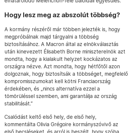
elhatárolódó Mélenchon-féle baloldali egyesülés.
Hogy lesz meg az abszolút többség?
A kormány részéről már többen jelezték is, hogy
megpróbálnak majd tárgyalni a többség
biztosításához. A Macron által az elnökválasztás
után kinevezett Élisabeth Borne miniszterelnök azt
mondta, hogy a kialakult helyzet kockázatos az
országra nézve. Azt mondta, hogy hétfőtől azon
dolgoznak, hogy biztosítsák a többséget, megfelelő
kompromisszumokat kell kötni Franciaország
érdekében, és „nincs alternatíva ezzel a
tömörüléssel szemben, ami garantálja az ország
stabilitását.”
Csalódást keltő első hely, de első hely,
kommentálta Olivia Grégoire kormányszóvivő az
első becsléseket, és arról is beszélt, hogy szóba