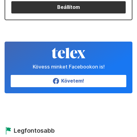
Beállítom
Kövess minket Facebookon is!
Követem!
Legfontosabb