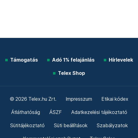
Támogatás
Adó 1% felajánlás
Hírlevelek
Telex Shop
© 2026 Telex.hu Zrt.
Impresszum
Etikai kódex
Átláthatóság
ÁSZF
Adatkezelési tájékoztató
Sütitájékoztató
Süti beállítások
Szabályzatok