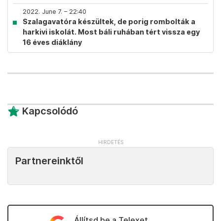
2022. June 7. – 22:40
Szalagavatóra készültek, de porig rombolták a
harkivi iskolát. Most báli ruhában tért vissza egy
16 éves diáklány
Kapcsolódó
Partnereinktől
Állítsd be a Telexet