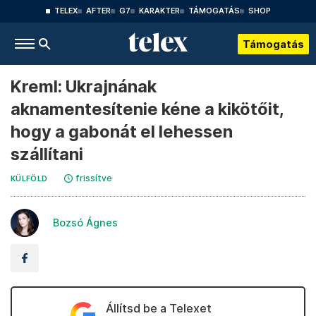
TELEX
AFTER
G7
KARAKTER
TÁMOGATÁS
SHOP
Támogatás
Kreml: Ukrajnának
aknamentesítenie kéne a kikötőit,
hogy a gabonát el lehessen
szállítani
frissítve
KÜLFÖLD
Bozsó Ágnes
Állítsd be a Telexet