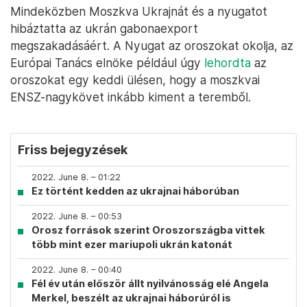
Mindeközben Moszkva Ukrajnát és a nyugatot
hibáztatta az ukrán gabonaexport
megszakadásáért. A Nyugat az oroszokat okolja, az
Európai Tanács elnöke például úgy
lehordta
az
oroszokat egy keddi ülésen, hogy a moszkvai
ENSZ-nagykövet inkább kiment a teremből.
Friss bejegyzések
2022. June 8. – 01:22
Ez történt kedden az ukrajnai háborúban
2022. June 8. – 00:53
Orosz források szerint Oroszországba vittek
több mint ezer mariupoli ukrán katonát
2022. June 8. – 00:40
Fél év után először állt nyilvánosság elé Angela
Merkel, beszélt az ukrajnai háborúról is