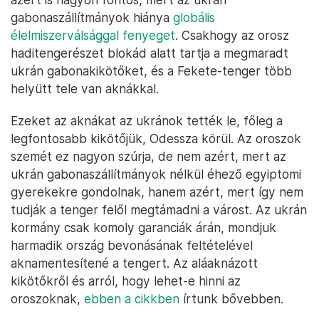
gabonaszállítmányok hiánya
globális
élelmiszerválsággal fenyeget
. Csakhogy az orosz
haditengerészet blokád alatt tartja a megmaradt
ukrán gabonakikötőket, és a Fekete-tenger több
helyütt tele van aknákkal.
Ezeket az aknákat az ukránok tették le, főleg a
legfontosabb kikötőjük, Odessza körül. Az oroszok
szemét ez nagyon szúrja, de nem azért, mert az
ukrán gabonaszállítmányok nélkül éhező egyiptomi
gyerekekre gondolnak, hanem azért, mert így nem
tudják a tenger felől megtámadni a várost. Az ukrán
kormány csak komoly garanciák árán, mondjuk
harmadik ország bevonásának feltételével
aknamentesítené a tengert. Az aláaknázott
kikötőkről és arról, hogy lehet-e hinni az
oroszoknak,
ebben a cikkben
írtunk bővebben.