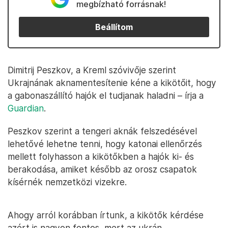
megbízható forrásnak!
Beállítom
Dimitrij Peszkov, a Kreml szóvivője szerint
Ukrajnának aknamentesítenie kéne a kikötőit, hogy
a gabonaszállító hajók el tudjanak haladni – írja a
Guardian
.
Peszkov szerint a tengeri aknák felszedésével
lehetővé lehetne tenni, hogy katonai ellenőrzés
mellett folyhasson a kikötőkben a hajók ki- és
berakodása, amiket később az orosz csapatok
kísérnék nemzetközi vizekre.
Ahogy arról korábban írtunk, a kikötők kérdése
azért is nagyon fontos, mert az ukrán