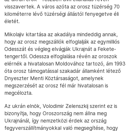
visszavertek. A város azóta az orosz tüzérség 70
kilométerre lévő tüzérségi állástól fenyegetve éli
életét.
Mikolajiv kitartása az akadálya mindeddig annak,
hogy az orosz megszállók elfoglalják az egymilliós
Odesszát és végleg elvágják Ukrajnát a Fekete-
tengertől. Odessza elfoglalása révén az oroszok
elérnék a hivatalosan Moldovához tartozó, ám 1993
óta orosz támogatással szakadár államként létező
Dnyeszter Menti Köztársaságot, amelynek
megszerzését az orosz fél már hivatalosan is
megcélozta.
Az ukrán elnök, Volodimir Zelenszkij szerint ez is
bizonyítja, hogy Oroszország nem állna meg
Ukrajnánál, így nemzetközi érdek az ország
fegyverszállítmányokkal való megsegítése, hogy