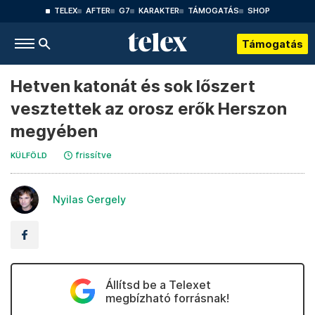
TELEX
AFTER
G7
KARAKTER
TÁMOGATÁS
SHOP
Támogatás
Hetven katonát és sok lőszert
vesztettek az orosz erők Herszon
megyében
frissítve
KÜLFÖLD
Nyilas Gergely
Állítsd be a Telexet
megbízható forrásnak!