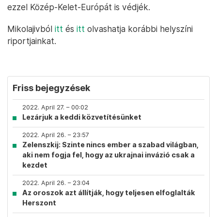
ezzel Közép-Kelet-Európát is védjék.
Mikolajivból
itt
és
itt
olvashatja korábbi helyszíni
riportjainkat.
Friss bejegyzések
2022. April 27. – 00:02
Lezárjuk a keddi közvetítésünket
2022. April 26. – 23:57
Zelenszkij: Szinte nincs ember a szabad világban,
aki nem fogja fel, hogy az ukrajnai invázió csak a
kezdet
2022. April 26. – 23:04
Az oroszok azt állítják, hogy teljesen elfoglalták
Herszont