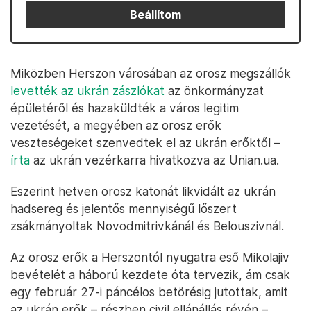
Beállítom
Miközben Herszon városában az orosz megszállók
levették az ukrán zászlókat
az önkormányzat
épületéről és hazaküldték a város legitim
vezetését, a megyében az orosz erők
veszteségeket szenvedtek el az ukrán erőktől –
írta
az ukrán vezérkarra hivatkozva az Unian.ua.
Eszerint hetven orosz katonát likvidált az ukrán
hadsereg és jelentős mennyiségű lőszert
zsákmányoltak Novodmitrivkánál és Belouszivnál.
Az orosz erők a Herszontól nyugatra eső Mikolajiv
bevételét a háború kezdete óta tervezik, ám csak
egy február 27-i páncélos betörésig jutottak, amit
az ukrán erők – részben civil ellánállás révén –