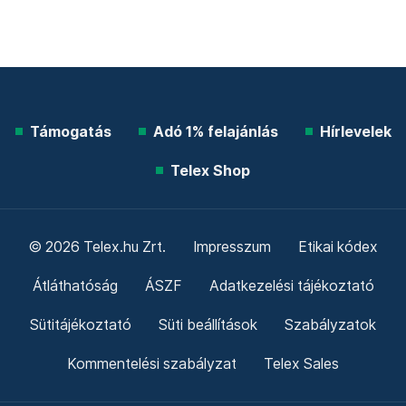
Támogatás
Adó 1% felajánlás
Hírlevelek
Telex Shop
© 2026 Telex.hu Zrt.
Impresszum
Etikai kódex
Átláthatóság
ÁSZF
Adatkezelési tájékoztató
Sütitájékoztató
Süti beállítások
Szabályzatok
Kommentelési szabályzat
Telex Sales