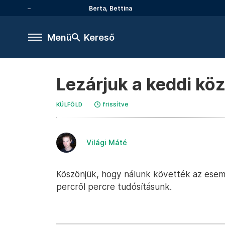
Berta, Bettina
Menü
Kereső
Lezárjuk a keddi kö
frissítve
KÜLFÖLD
Világi Máté
Köszönjük, hogy nálunk követték az esemé
percről percre tudósításunk.