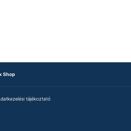
x Shop
datkezelési tájékoztató
zat
Telex Sales