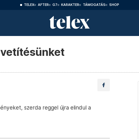
TELEX
AFTER
G7
KARAKTER
TÁMOGATÁS
SHOP
zvetítésünket
nyeket, szerda reggel újra elindul a