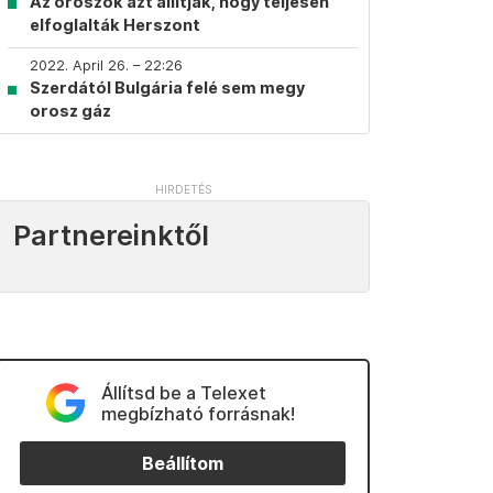
Az oroszok azt állítják, hogy teljesen
elfoglalták Herszont
2022. April 26. – 22:26
Szerdától Bulgária felé sem megy
orosz gáz
Partnereinktől
Állítsd be a Telexet
megbízható forrásnak!
Beállítom