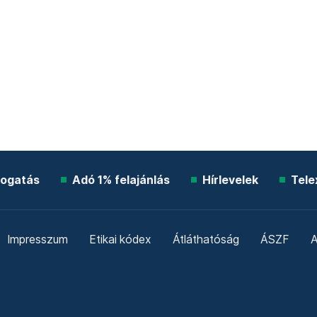
ogatás
Adó 1% felajánlás
Hírlevelek
Tele
Impresszum
Etikai kódex
Átláthatóság
ÁSZF
A
Süti beállítások
Szabályzatok
Kommentelési szabály