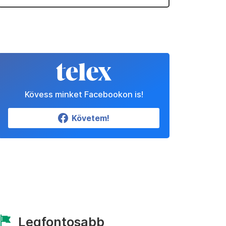
Kövess minket Facebookon is!
Követem!
Legfontosabb