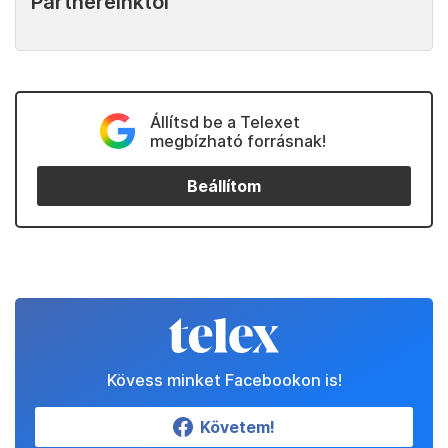
Partnereinktől
Állítsd be a Telexet
megbízható forrásnak!
Beállítom
Kövess minket Facebookon is!
Követem!