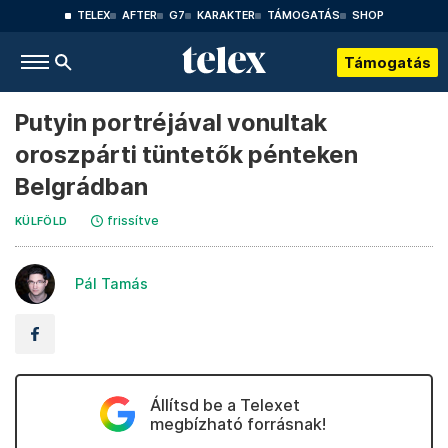
TELEX
AFTER
G7
KARAKTER
TÁMOGATÁS
SHOP
Támogatás
Putyin portréjával vonultak
oroszpárti tüntetők pénteken
Belgrádban
frissítve
KÜLFÖLD
Pál Tamás
Állítsd be a Telexet
megbízható forrásnak!