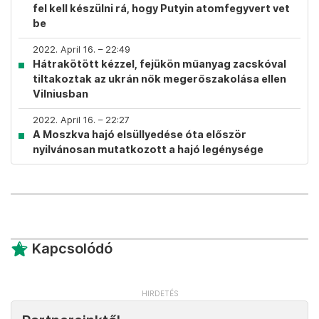
fel kell készülni rá, hogy Putyin atomfegyvert vet
be
2022. April 16. – 22:49
Hátrakötött kézzel, fejükön műanyag zacskóval
tiltakoztak az ukrán nők megerőszakolása ellen
Vilniusban
2022. April 16. – 22:27
A Moszkva hajó elsüllyedése óta először
nyilvánosan mutatkozott a hajó legénysége
Kapcsolódó